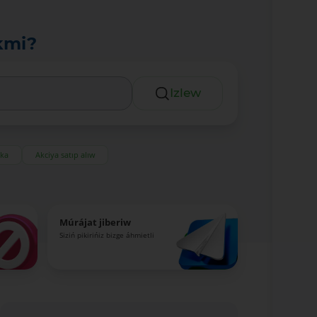
kmi?
Izlew
eka
Akciya satıp alıw
Múrájat jiberiw
Siziń pikirińiz bizge áhmietli