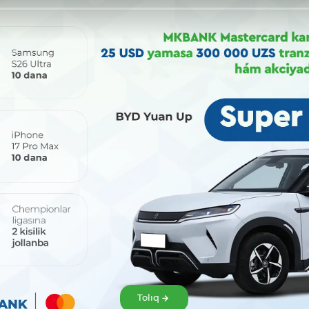
Bólisiw:
Tolıq