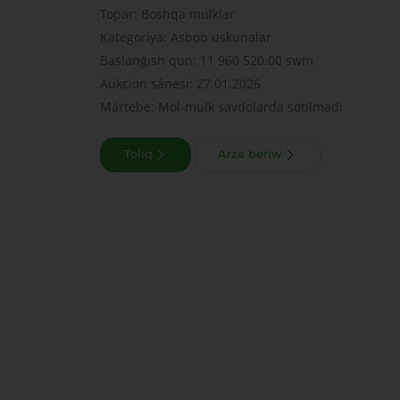
Topar: Boshqa mulklar
Kategoriya: Asbob uskunalar
Baslanǵısh qun: 11 960 520.00 swm
Aukcion sánesi: 27.01.2026
Mártebe: Mol-mulk savdolarda sotilmadi
Tolıq
Arza beriw