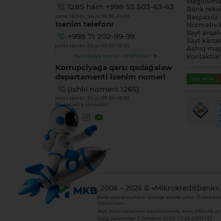
Maǵlıwmat
1285
hám
+998 55 503-63-63
Bank rekviz
Jumıs tártibi: Dú-Ju 08:00-20:00
Baspasóz 
Isenim telefonı
Normativ-h
Sayt arqal
+998 71 202-99-99
Sayt karta
Jumıs tártibi: Dú-Ju 09:00-18:00
Ashıq maǵ
Aymaqlıq isenim telefonları
Kontaktlar
Korrupciyaǵa qarsı qadaǵalaw
departamenti isenim nomeri
(Ishki nomeri: 1265)
Jumıs tártibi: Dú-Ju 09:00-18:00
Biz sociallıq tarmaqta:
_2006 – 2026 © «Mikrokreditbank»
Bank operatsiyaların ámelge asırıw ushın Ózbekstan 
litsenziyası.
Sayt materiallarınan paydalanıwda
www.mkbank.uz
Sońǵı jańalanıw: 8 Su'mbile 2026, 13:56 (GMT+5)