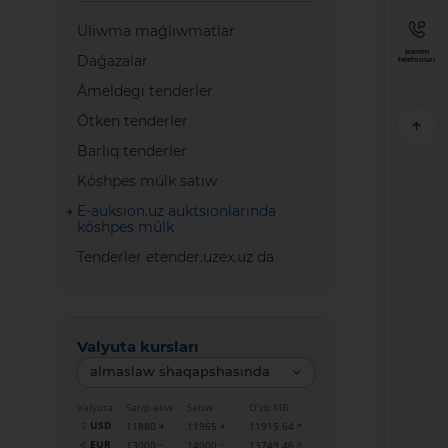
Uliwma maǵlıwmatlar
Isenim
Daǵazalar
telefonları
Ámeldegi tenderler
Ótken tenderler
Barlıq tenderler
Kóshpes múlk satıw
E-auksion.uz auktsionlarında
kóshpes múlk
Tenderler etender.uzex.uz da
Valyuta kursları
almaslaw shaqapshasında
Valyuta
Satıp alıw
Satıw
O‘zb MB
USD
11880
11965
11915.64
EUR
13000
14000
13749.46