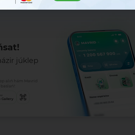
sat!
zir júklep
klep alıń hám Mavrid
baslań!:
ew
 Gallery