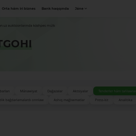
Orta hám iri biznes
Bank haqqında
Jáne
on.uz auktsionlarında kóshpes múlk
TGOHI
barları
Mánawiyat
Daǵazalar
Aktsiyalar
Tenderler hám tańlawla
lik baǵdarlamalardı orınlaw
Ashıq maǵlıwmatlar
Press-kit
Analitika