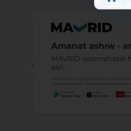
Amanat ashıw - ań
MAVRID qosımshasın há
alıń.
Qosımshanı sizge qolaylı servis arqalı jú
imkaniyatlarınan búgin-aq paydalanıwdı 
Imkani bar
Júklew
Júkl
Google Play
App Store
App