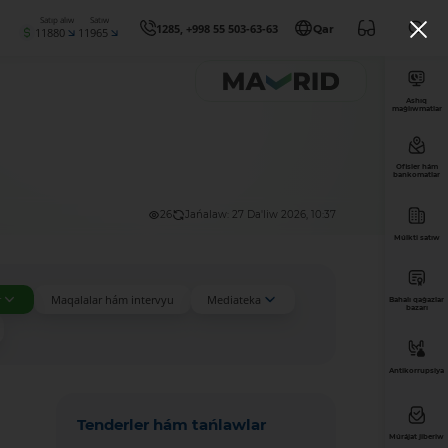
Satıp alıw
Satıw
1285, +998 55 503-63-63
Qar
11880
11965
Ashıq
maǵlıwmatlar
Ofisler hám
bankomatlar
26
Jańalaw: 27 Da'liw 2026, 10:37
Múlkti satıw
r
Maqalalar hám intervyu
Mediateka
Bahalı qaǵazlar
bazarı
Antikorrupsiya
Tenderler hám tańlawlar
Múrájat jiberiw