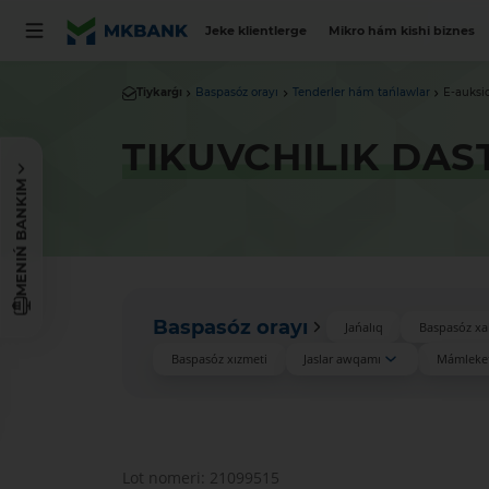
Jeke klientlerge
Mikro hám kishi biznes
Tiykarǵı
Baspasóz orayı
Tenderler hám tańlawlar
E-auksi
TIKUVCHILIK DAS
MENIŃ BANKIM
Baspasóz orayı
Jańalıq
Baspasóz xa
Baspasóz xızmeti
Jaslar awqamı
Mámleket
Lot nomeri: 21099515