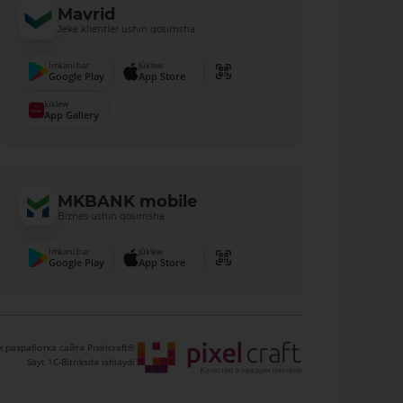
Mavrid
Jeke klientler ushın qosımsha
Imkani bar
Júklew
Google Play
App Store
Júklew
App Gallery
MKBANK mobile
Biznes ushın qosımsha
Imkani bar
Júklew
Google Play
App Store
 разработка сайта Pixelcraft®
Sayt 1C-Bitriksda ishlaydi