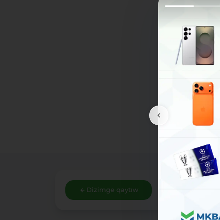
Dizimge qaytıw