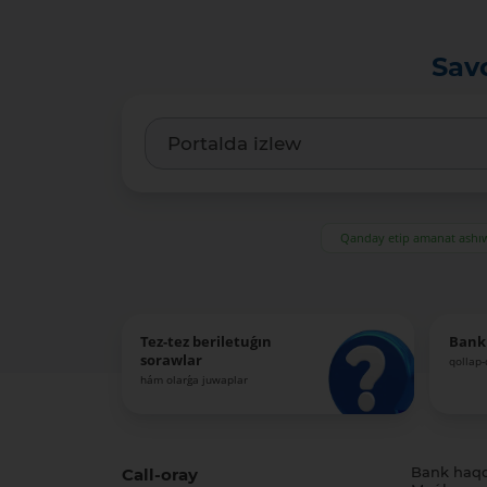
Sav
Qanday etip amanat ash
Tez-tez beriletuǵın
Bank
sorawlar
qollap
hám olarǵa juwaplar
Call-oray
Bank haq