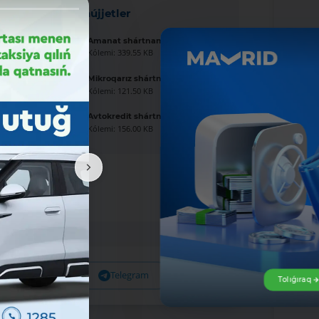
Jańa hújjetler
Amanat shártnaması úlgisi
Kólemi: 339.55 KB
Mikroqarız shártnaması úlgisi
Kólemi: 121.50 KB
Avtokredit shártnaması úlgisi
Kólemi: 156.00 KB
Facebook
Telegram
X
Tolıǵıraq