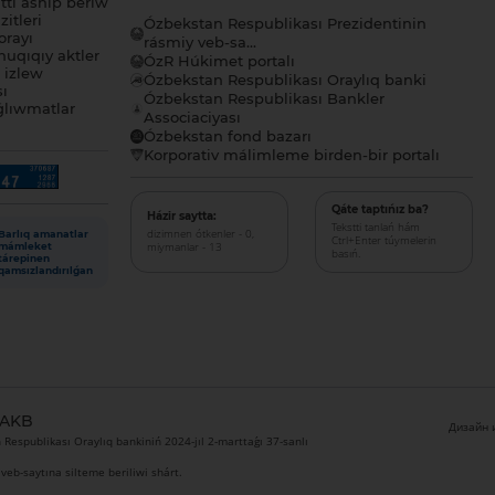
tı ashıp beriw
itleri
Ózbekstan Respublikası Prezidentinin
orayı
rásmiy veb-sa...
uqıqıy aktler
ÓzR Húkimet portalı
ı izlew
Ózbekstan Respublikası Oraylıq banki
sı
Ózbekstan Respublikası Bankler
lıwmatlar
Associaciyası
Ózbekstan fond bazarı
Korporativ málimleme birden-bir portalı
Qáte taptıńız ba?
Házir saytta:
Tekstti tanlań hám
dizimnen ótkenler - 0,
Barlıq amanatlar
Ctrl+Enter túymelerin
miymanlar - 13
mámleket
basıń.
tárepinen
qamsızlandırılǵan
 AKB
Дизайн и
Respublikası Oraylıq bankiniń 2024-jıl 2-marttaǵı 37-sanlı
veb-saytına silteme beriliwi shárt.