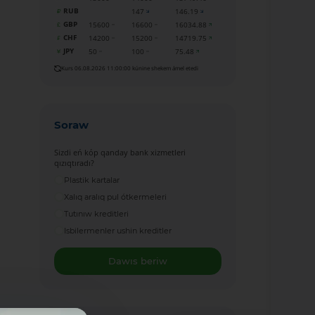
RUB
147
146.19
GBP
15600
16600
16034.88
CHF
14200
15200
14719.75
JPY
50
100
75.48
Kurs 06.08.2026 11:00:00 kúnine shekem ámel etedi
Soraw
Sizdi eń kóp qanday bank xizmetleri
qızıqtıradı?
Plastik kartalar
Xalıq aralıq pul ótkermeleri
Tutınıw kreditleri
Isbilermenler ushin kreditler
Dawıs beriw