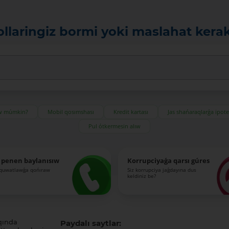
ollaringiz bormi yoki maslahat kera
ıw múmkin?
Mobil qosımshası
Kredit kartası
Jas shańaraqlarǵa ipot
Pul ótkermesin alıw
 penen baylanısıw
Korrupciyaǵa qarsı gúres
-quwatlawǵa qońıraw
Siz korrupciya jaǵdayına dus
keldiniz be?
qında
Paydalı saytlar: