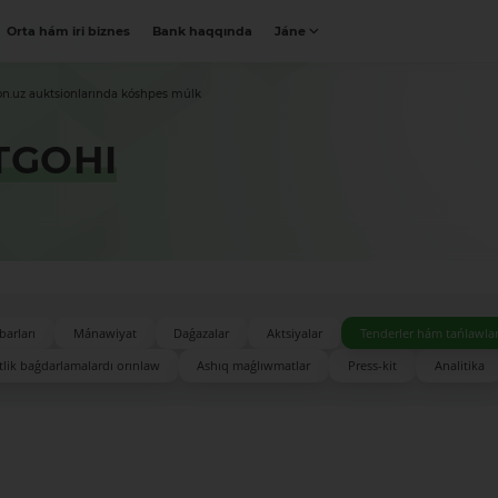
Orta hám iri biznes
Bank haqqında
Jáne
on.uz auktsionlarında kóshpes múlk
TGOHI
barları
Mánawiyat
Daǵazalar
Aktsiyalar
Tenderler hám tańlawla
lik baǵdarlamalardı orınlaw
Ashıq maǵlıwmatlar
Press-kit
Analitika