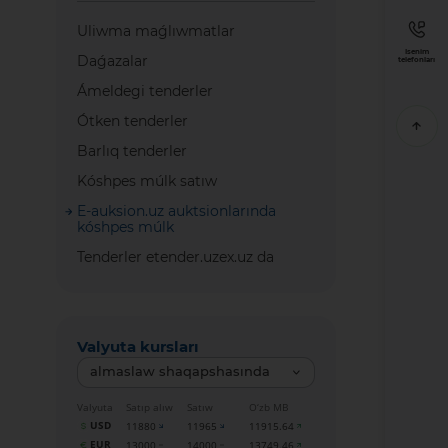
Uliwma maǵlıwmatlar
Isenim
Daǵazalar
telefonları
Ámeldegi tenderler
Ótken tenderler
Barlıq tenderler
Kóshpes múlk satıw
E-auksion.uz auktsionlarında
kóshpes múlk
Tenderler etender.uzex.uz da
Valyuta kursları
almaslaw shaqapshasında
Valyuta
Satıp alıw
Satıw
O‘zb MB
USD
11880
11965
11915.64
EUR
13000
14000
13749.46