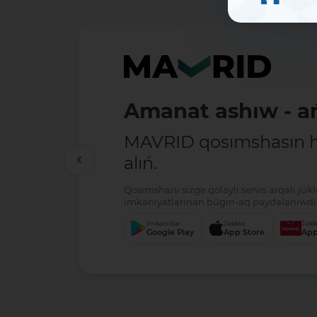
Amanat ashıw - ań
MAVRID qosımshasın há
alıń.
Qosımshanı sizge qolaylı servis arqalı jú
imkaniyatlarınan búgin-aq paydalanıwdı 
Imkani bar
Júklew
Júkl
Google Play
App Store
App