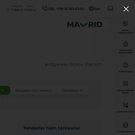
Satıp alıw
Satıw
1285, +998 55 503-63-63
Qar
11880
11965
Ashıq
maǵlıwmatlar
Ofisler hám
bankomatlar
23
Jańalaw: 29 Da'liw 2026, 10:27
Múlkti satıw
r
Maqalalar hám intervyu
Mediateka
Bahalı qaǵazlar
bazarı
Antikorrupsiya
Tenderler hám tańlawlar
Múrájat jiberiw