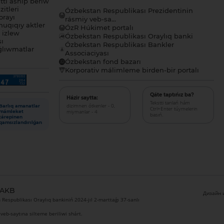
tı ashıp beriw
itleri
Ózbekstan Respublikası Prezidentinin
orayı
rásmiy veb-sa...
uqıqıy aktler
ÓzR Húkimet portalı
ı izlew
Ózbekstan Respublikası Oraylıq banki
sı
Ózbekstan Respublikası Bankler
lıwmatlar
Associaciyası
Ózbekstan fond bazarı
Korporativ málimleme birden-bir portalı
Qáte taptıńız ba?
Házir saytta:
Tekstti tanlań hám
dizimnen ótkenler - 0,
Barlıq amanatlar
Ctrl+Enter túymelerin
miymanlar - 4
mámleket
basıń.
tárepinen
qamsızlandırılǵan
 AKB
Дизайн и
Respublikası Oraylıq bankiniń 2024-jıl 2-marttaǵı 37-sanlı
veb-saytına silteme beriliwi shárt.