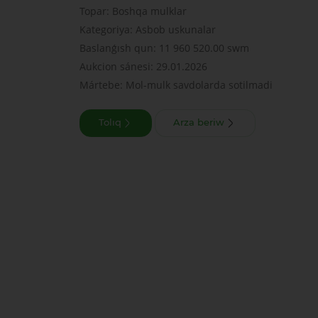
Topar: Boshqa mulklar
Kategoriya: Asbob uskunalar
Baslanǵısh qun: 11 960 520.00 swm
Aukcion sánesi: 29.01.2026
Mártebe: Mol-mulk savdolarda sotilmadi
Tolıq
Arza beriw