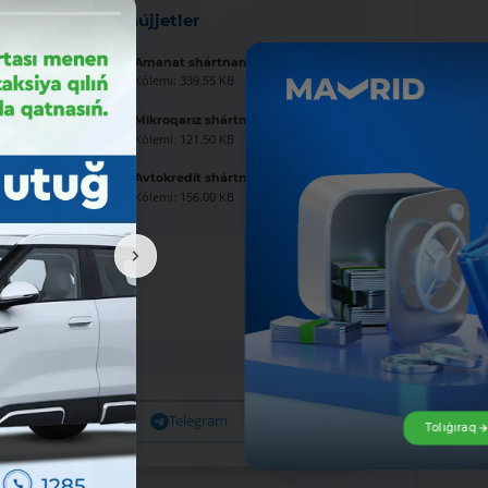
Jańa hújjetler
Amanat shártnaması úlgisi
Kólemi: 339.55 KB
Mikroqarız shártnaması úlgisi
Kólemi: 121.50 KB
Avtokredit shártnaması úlgisi
Kólemi: 156.00 KB
Facebook
Telegram
X
Tolıǵıraq