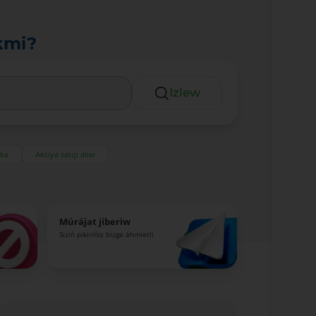
kmi?
Izlew
eka
Akciya satıp alıw
Múrájat jiberiw
Siziń pikirińiz bizge áhmietli