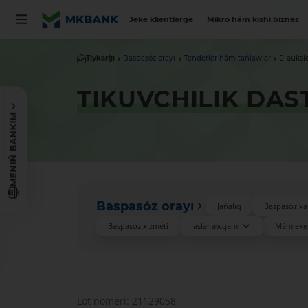
Jeke klientlerge
Mikro hám kishi biznes
Tiykarǵı
Baspasóz orayı
Tenderler hám tańlawlar
E-auksi
TIKUVCHILIK DAS
MENIŃ BANKIM
Baspasóz orayı
Jańalıq
Baspasóz xa
Baspasóz xızmeti
Jaslar awqamı
Mámleket
Lot nomeri: 21129058