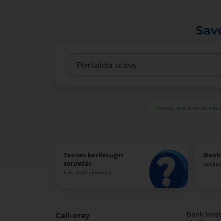
Sav
Qanday etip amanat ash
Tez-tez beriletuǵın
Bank
sorawlar
qollap
hám olarǵa juwaplar
Call-oray
Bank haq