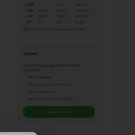
RUB
147
146.19
GBP
15600
16600
16034.88
CHF
14200
15200
14719.75
JPY
50
100
75.48
Kurs 06.08.2026 11:00:00 kúnine shekem ámel etedi
Soraw
Sizdi eń kóp qanday bank xizmetleri
qızıqtıradı?
Plastik kartalar
Xalıq aralıq pul ótkermeleri
Tutınıw kreditleri
Isbilermenler ushin kreditler
Dawıs beriw