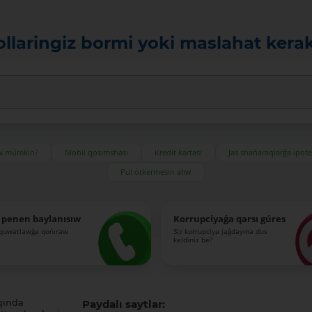
ollaringiz bormi yoki maslahat kera
ıw múmkin?
Mobil qosımshası
Kredit kartası
Jas shańaraqlarǵa ipot
Pul ótkermesin alıw
 penen baylanısıw
Korrupciyaǵa qarsı gúres
-quwatlawǵa qońıraw
Siz korrupciya jaǵdayına dus
keldiniz be?
qında
Paydalı saytlar: