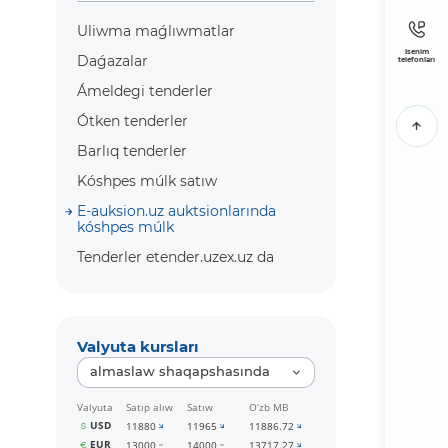
Uliwma maǵlıwmatlar
Isenim
Daǵazalar
telefonları
Ámeldegi tenderler
Ótken tenderler
Barlıq tenderler
Kóshpes múlk satıw
E-auksion.uz auktsionlarında
kóshpes múlk
Tenderler etender.uzex.uz da
Valyuta kursları
almaslaw shaqapshasında
Valyuta
Satıp alıw
Satıw
O‘zb MB
USD
11880
11965
11886.72
EUR
13000
14000
13717.27