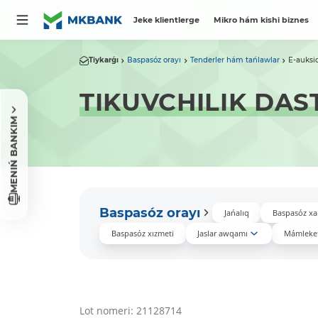
Jeke klientlerge
Mikro hám kishi biznes
Tiykarǵı
Baspasóz orayı
Tenderler hám tańlawlar
E-auksi
TIKUVCHILIK DAS
MENIŃ BANKIM
Baspasóz orayı
Jańalıq
Baspasóz xa
Baspasóz xızmeti
Jaslar awqamı
Mámleket
Lot nomeri: 21128714