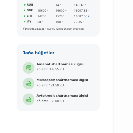
RUB
147
146.37
GBP
15600
16600
16007.85
CHF
14200
15200
14687.66
JPY
50
100
75.35
Kurs 06.08.2026 11:00:00 kúnine shekem ámel etedi
Jańa hújjetler
Amanat shártnaması úlgisi
Kólemi: 339.55 KB
Mikroqarız shártnaması úlgisi
Kólemi: 121.50 KB
Avtokredit shártnaması úlgisi
Kólemi: 156.00 KB