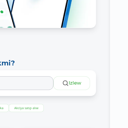
kmi?
Izlew
eka
Akciya satıp alıw