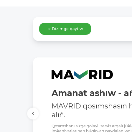
Dizimge qaytıw
Amanat ashıw - ań
MAVRID qosımshasın há
alıń.
Qosımshanı sizge qolaylı servis arqalı jú
imkaniyatlarınan búgin-aq paydalanıwdı 