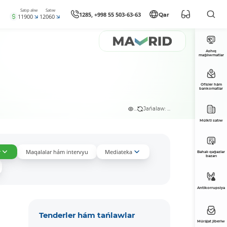
Satıp alıw
Satıw
1285, +998 55 503-63-63
Qar
11900
12060
Ashıq
maǵlıwmatlar
Ofisler hám
bankomatlar
...
Jańalaw: ...
Múlkti satıw
r
Maqalalar hám intervyu
Mediateka
Bahalı qaǵazlar
bazarı
Antikorrupsiya
Tenderler hám tańlawlar
Múrájat jiberiw