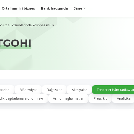
Orta hám iri biznes
Bank haqqında
Jáne
on.uz auktsionlarında kóshpes múlk
TGOHI
barları
Mánawiyat
Daǵazalar
Aktsiyalar
Tenderler hám tańlawla
lik baǵdarlamalardı orınlaw
Ashıq maǵlıwmatlar
Press-kit
Analitika