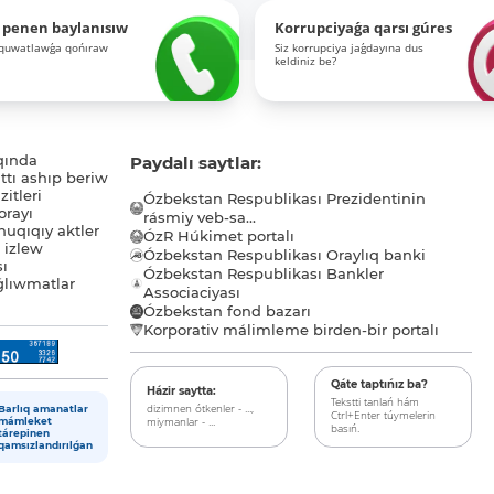
 penen baylanısıw
Korrupciyaǵa qarsı gúres
-quwatlawǵa qońıraw
Siz korrupciya jaǵdayına dus
keldiniz be?
qında
Paydalı saytlar:
tı ashıp beriw
itleri
Ózbekstan Respublikası Prezidentinin
orayı
rásmiy veb-sa...
uqıqıy aktler
ÓzR Húkimet portalı
ı izlew
Ózbekstan Respublikası Oraylıq banki
sı
Ózbekstan Respublikası Bankler
lıwmatlar
Associaciyası
Ózbekstan fond bazarı
Korporativ málimleme birden-bir portalı
Qáte taptıńız ba?
Házir saytta:
Tekstti tanlań hám
dizimnen ótkenler - ...,
Barlıq amanatlar
Ctrl+Enter túymelerin
miymanlar - ...
mámleket
basıń.
tárepinen
qamsızlandırılǵan