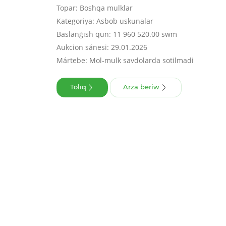
Topar: Boshqa mulklar
Kategoriya: Asbob uskunalar
Baslanǵısh qun: 11 960 520.00 swm
Aukcion sánesi: 29.01.2026
Mártebe: Mol-mulk savdolarda sotilmadi
Tolıq
Arza beriw