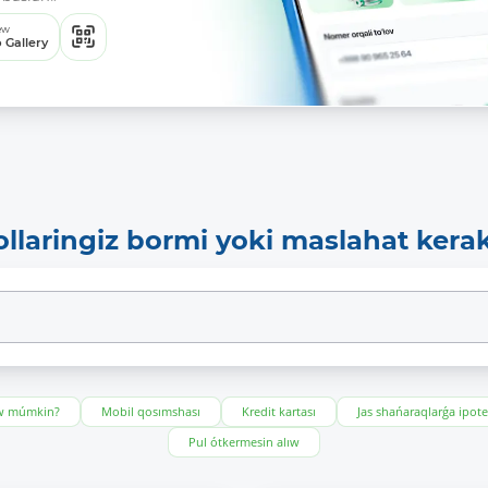
ew
 Gallery
ollaringiz bormi yoki maslahat kera
ıw múmkin?
Mobil qosımshası
Kredit kartası
Jas shańaraqlarǵa ipot
Pul ótkermesin alıw