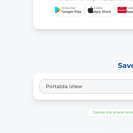
Imkani bar
Júklew
Júkl
Google Play
App Store
App
Sav
Qanday etip amanat ash