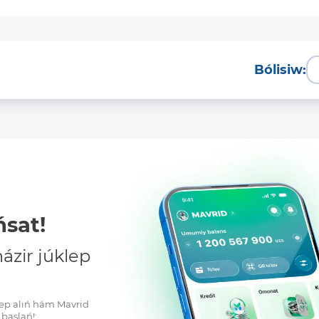
Bólisiw:
sat!
zir júklep
klep alıń hám Mavrid
baslań!: