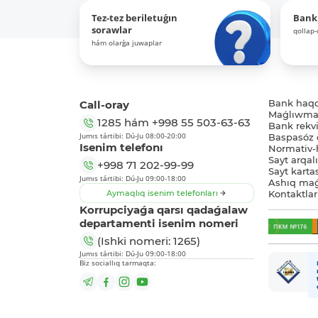
Tez-tez beriletuǵın
Bank
sorawlar
qollap
hám olarǵa juwaplar
Call-oray
Bank haq
Maǵlıwmat
1285
hám
+998 55 503-63-63
Bank rekviz
Jumıs tártibi: Dú-Ju 08:00-20:00
Baspasóz 
Isenim telefonı
Normativ-h
Sayt arqal
+998 71 202-99-99
Sayt karta
Jumıs tártibi: Dú-Ju 09:00-18:00
Ashıq maǵ
Aymaqlıq isenim telefonları
Kontaktlar
Korrupciyaǵa qarsı qadaǵalaw
departamenti isenim nomeri
(Ishki nomeri: 1265)
Jumıs tártibi: Dú-Ju 09:00-18:00
Biz sociallıq tarmaqta: