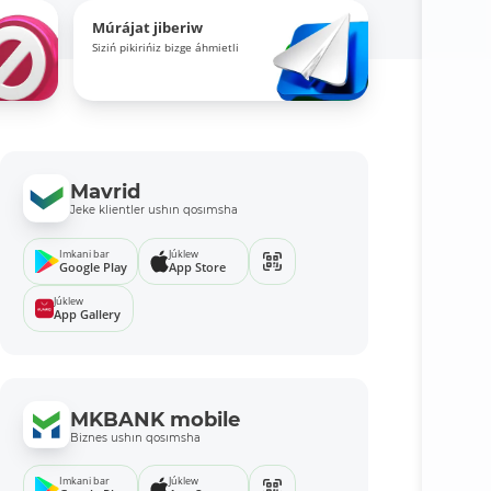
Múrájat jiberiw
Siziń pikirińiz bizge áhmietli
Mavrid
Jeke klientler ushın qosımsha
Imkani bar
Júklew
Google Play
App Store
Júklew
App Gallery
MKBANK mobile
Biznes ushın qosımsha
Imkani bar
Júklew