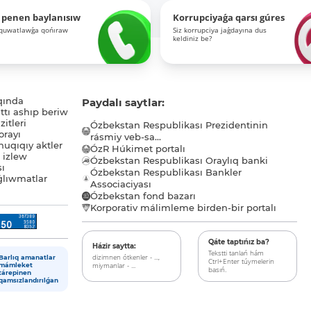
 penen baylanısıw
Korrupciyaǵa qarsı gúres
-quwatlawǵa qońıraw
Siz korrupciya jaǵdayına dus
keldiniz be?
qında
Paydalı saytlar:
tı ashıp beriw
itleri
Ózbekstan Respublikası Prezidentinin
orayı
rásmiy veb-sa...
uqıqıy aktler
ÓzR Húkimet portalı
ı izlew
Ózbekstan Respublikası Oraylıq banki
sı
Ózbekstan Respublikası Bankler
lıwmatlar
Associaciyası
Ózbekstan fond bazarı
Korporativ málimleme birden-bir portalı
Qáte taptıńız ba?
Házir saytta:
Tekstti tanlań hám
dizimnen ótkenler - ...,
Barlıq amanatlar
Ctrl+Enter túymelerin
miymanlar - ...
mámleket
basıń.
tárepinen
qamsızlandırılǵan