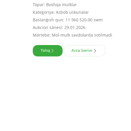
Topar: Boshqa mulklar
Kategoriya: Asbob uskunalar
Baslanǵısh qun: 11 960 520.00 swm
Aukcion sánesi: 29.01.2026
Mártebe: Mol-mulk savdolarda sotilmadi
Tolıq
Arza beriw