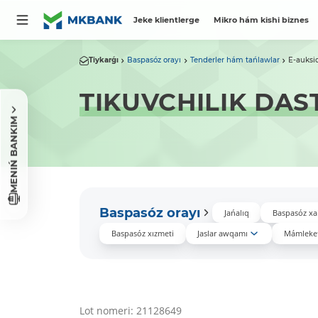
Jeke klientlerge
Mikro hám kishi biznes
Tiykarǵı
Baspasóz orayı
Tenderler hám tańlawlar
E-auksi
TIKUVCHILIK DAS
MENIŃ BANKIM
Baspasóz orayı
Jańalıq
Baspasóz xa
Baspasóz xızmeti
Jaslar awqamı
Mámleket
Lot nomeri: 21128649