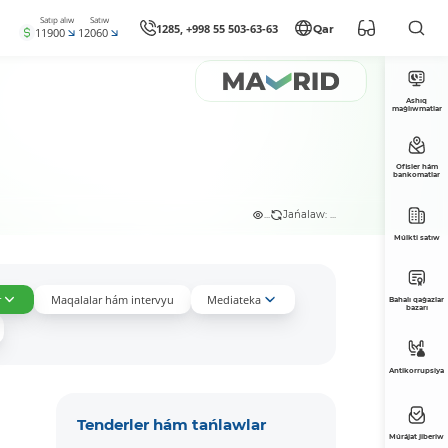
Satıp alıw
Satıw
1285, +998 55 503-63-63
Qar
11900
12060
Ashıq
maǵlıwmatlar
Ofisler hám
bankomatlar
...
Jańalaw: ...
Múlkti satıw
r
Maqalalar hám intervyu
Mediateka
Bahalı qaǵazlar
bazarı
Antikorrupsiya
Tenderler hám tańlawlar
Múrájat jiberiw