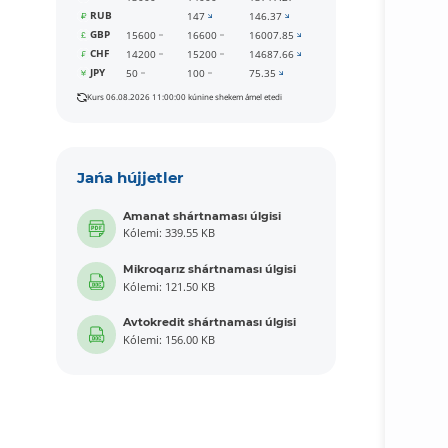
RUB
147
146.37
GBP
15600
16600
16007.85
CHF
14200
15200
14687.66
JPY
50
100
75.35
Kurs 06.08.2026 11:00:00 kúnine shekem ámel etedi
Jańa hújjetler
Amanat shártnaması úlgisi
Kólemi: 339.55 KB
Mikroqarız shártnaması úlgisi
Kólemi: 121.50 KB
Avtokredit shártnaması úlgisi
Kólemi: 156.00 KB