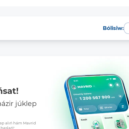
Bólisiw:
sat!
zir júklep
klep alıń hám Mavrid
baslań!: