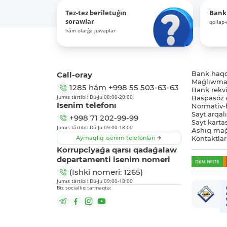
Tez-tez beriletuǵın
Bank
sorawlar
qollap
hám olarǵa juwaplar
Call-oray
Bank haq
Maǵlıwmat
1285
hám
+998 55 503-63-63
Bank rekviz
Jumıs tártibi: Dú-Ju 08:00-20:00
Baspasóz 
Isenim telefonı
Normativ-h
Sayt arqal
+998 71 202-99-99
Sayt karta
Jumıs tártibi: Dú-Ju 09:00-18:00
Ashıq maǵ
Aymaqlıq isenim telefonları
Kontaktlar
Korrupciyaǵa qarsı qadaǵalaw
departamenti isenim nomeri
(Ishki nomeri: 1265)
Jumıs tártibi: Dú-Ju 09:00-18:00
Biz sociallıq tarmaqta: