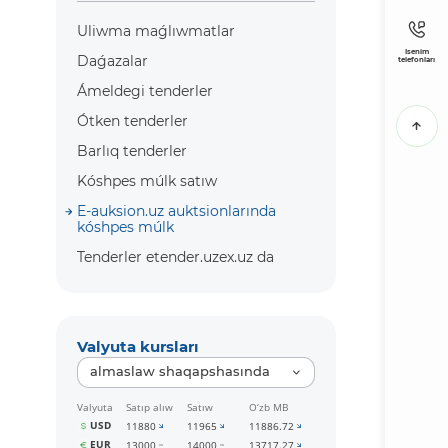
Uliwma maǵlıwmatlar
Isenim
Daǵazalar
telefonları
Ámeldegi tenderler
Ótken tenderler
Barlıq tenderler
Kóshpes múlk satıw
E-auksion.uz auktsionlarında
kóshpes múlk
Tenderler etender.uzex.uz da
Valyuta kursları
almaslaw shaqapshasında
Valyuta
Satıp alıw
Satıw
O‘zb MB
USD
11880
11965
11886.72
EUR
13000
14000
13717.27