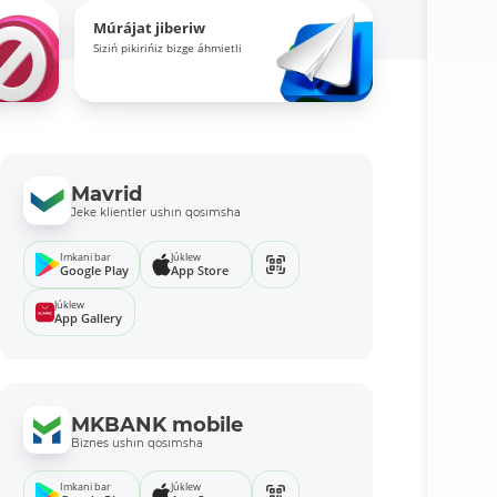
Múrájat jiberiw
Siziń pikirińiz bizge áhmietli
Mavrid
Jeke klientler ushın qosımsha
Imkani bar
Júklew
Google Play
App Store
Júklew
App Gallery
MKBANK mobile
Biznes ushın qosımsha
Imkani bar
Júklew