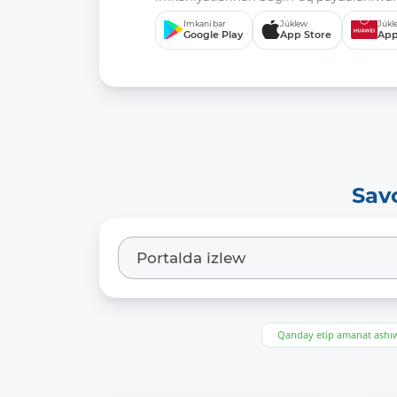
Imkani bar
Júklew
Júkl
Google Play
App Store
App
Sav
Qanday etip amanat ash