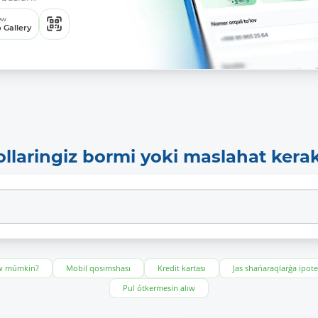
ew
 Gallery
ollaringiz bormi yoki maslahat kera
ıw múmkin?
Mobil qosımshası
Kredit kartası
Jas shańaraqlarǵa ipot
Pul ótkermesin alıw