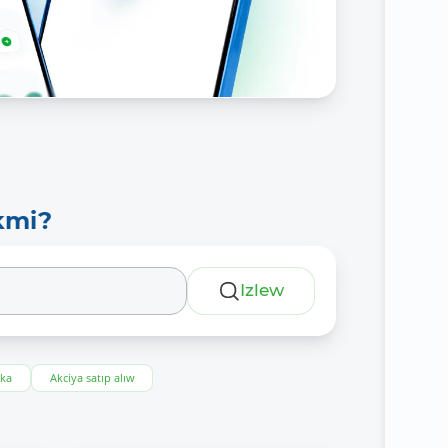
kmi?
Izlew
eka
Akciya satıp alıw