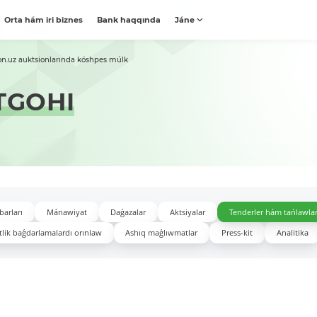
Orta hám iri biznes
Bank haqqında
Jáne
on.uz auktsionlarında kóshpes múlk
TGOHI
barları
Mánawiyat
Daǵazalar
Aktsiyalar
Tenderler hám tańlawla
lik baǵdarlamalardı orınlaw
Ashıq maǵlıwmatlar
Press-kit
Analitika