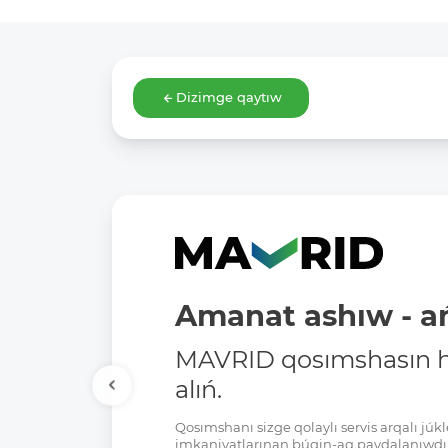
Dizimge qaytıw
Amanat ashıw - ań
MAVRID qosımshasın há
alıń.
Qosımshanı sizge qolaylı servis arqalı jú
imkaniyatlarınan búgin-aq paydalanıwdı 