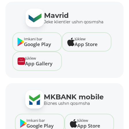
Mavrid
Jeke klientler ushın qosımsha
Imkani bar
Júklew
Google Play
App Store
Júklew
App Gallery
MKBANK mobile
Biznes ushın qosımsha
Imkani bar
Júklew
Google Play
App Store