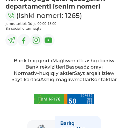
departamenti isenim nomeri
(Ishki nomeri: 1265)
Jumıs tártibi: Dú-Ju 09:00-18:00
Biz sociallıq tarmaqta:
Bank haqqında
Maǵlıwmattı ashıp beriw
Bank rekvizitleri
Baspasóz orayı
Normativ-huqıqıy aktler
Sayt arqalı izlew
Sayt kartası
Ashıq maǵlıwmatlar
Kontaktlar
Barlıq