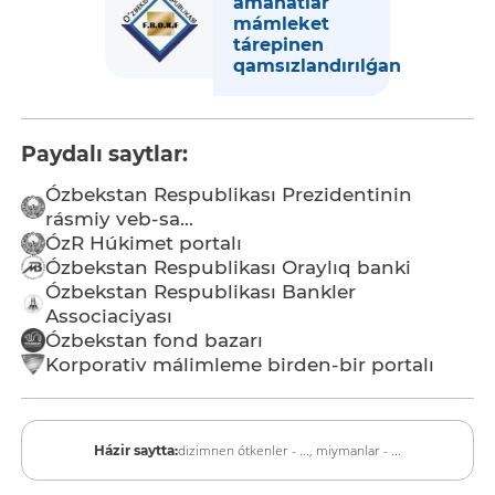
amanatlar
mámleket
tárepinen
qamsızlandırılǵan
Paydalı saytlar:
Ózbekstan Respublikası Prezidentinin
rásmiy veb-sa...
ÓzR Húkimet portalı
Ózbekstan Respublikası Oraylıq banki
Ózbekstan Respublikası Bankler
Associaciyası
Ózbekstan fond bazarı
Korporativ málimleme birden-bir portalı
dizimnen ótkenler - ...,
miymanlar - ...
Házir saytta: