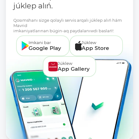
júklep alıń.
Qosımshanı sizge qolaylı servis arqalı júklep alıń hám
Mavrid
imkaniyatlarınan búgin-aq paydalanıwdı baslań!:
Imkani bar
Júklew
Google Play
App Store
Júklew
App Gallery