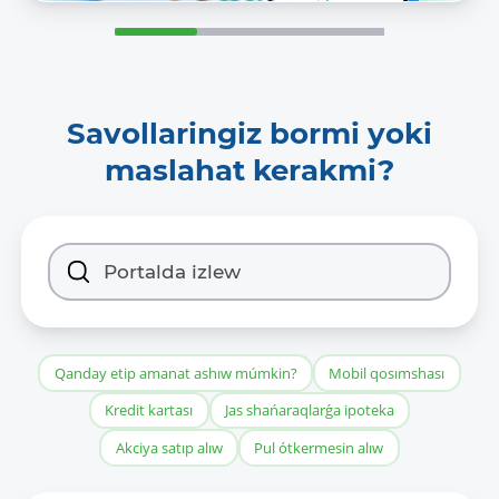
Savollaringiz bormi yoki
maslahat kerakmi?
Qanday etip amanat ashıw múmkin?
Mobil qosımshası
Kredit kartası
Jas shańaraqlarǵa ipoteka
Akciya satıp alıw
Pul ótkermesin alıw