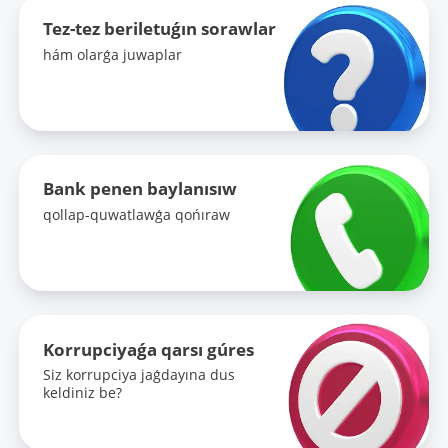
Tez-tez beriletuǵın sorawlar
hám olarǵa juwaplar
Bank penen baylanısıw
qollap-quwatlawǵa qońıraw
Korrupciyaǵa qarsı gúres
Siz korrupciya jaǵdayına dus
keldiniz be?