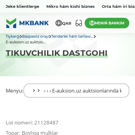
Jeke klientlerge
Mikro hám kishi biznes
Orta hám iri bi
MENIŃ BANKIM
QAR
Tiykarǵı
Baspasóz orayı
Tenderler hám tańlaw...
E-auksion.uz auktsio...
TIKUVCHILIK DASTGOHI
Menyu:
Lot nomeri: 21128487
Topar: Boshqa mulklar