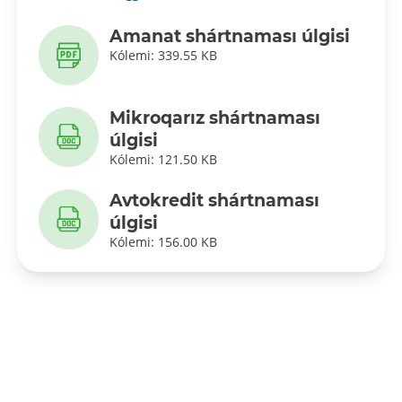
Amanat shártnaması úlgisi
Kólemi: 339.55 KB
Mikroqarız shártnaması
úlgisi
Kólemi: 121.50 KB
Avtokredit shártnaması
úlgisi
Kólemi: 156.00 KB