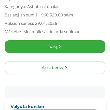
Kategoriya: Asbob uskunalar
Baslanǵısh qun: 11 960 520.00 swm
Aukcion sánesi: 29.01.2026
Mártebe: Mol-mulk savdolarda sotilmadi
Tolıq
Arza beriw
Valyuta kursları