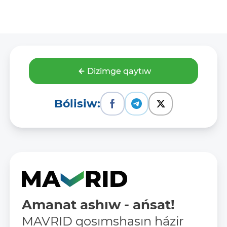
Dizimge qaytıw
Bólisiw:
Amanat ashıw - ańsat!
MAVRID qosımshasın házir