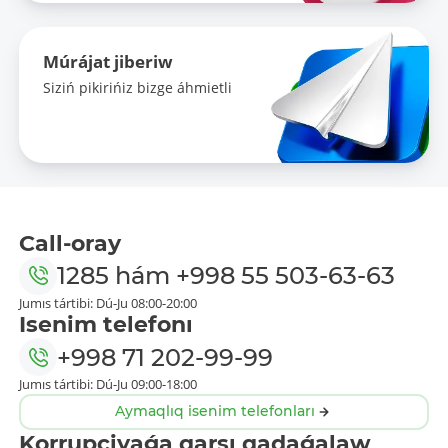
Múrájat jiberiw
Siziń pikirińiz bizge áhmietli
Call-oray
1285
hám
+998 55 503-63-63
Jumıs tártibi: Dú-Ju 08:00-20:00
Isenim telefonı
+998 71 202-99-99
Jumıs tártibi: Dú-Ju 09:00-18:00
Aymaqlıq isenim telefonları
Korrupciyaǵa qarsı qadaǵalaw