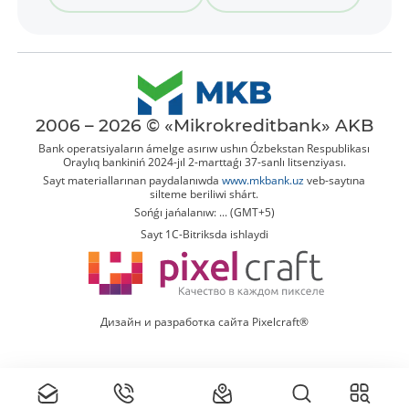
2006 – 2026 © «Mikrokreditbank» AKB
Bank operatsiyaların ámelge asırıw ushın Ózbekstan Respublikası
Oraylıq bankiniń 2024-jıl 2-marttaǵı 37-sanlı litsenziyası.
Sayt materiallarınan paydalanıwda
www.mkbank.uz
veb-saytına
silteme beriliwi shárt.
Sońǵı jańalanıw: ... (GMT+5)
Sayt 1C-Bitriksda ishlaydi
Дизайн и разработка сайта Pixelcraft®
Tolıq