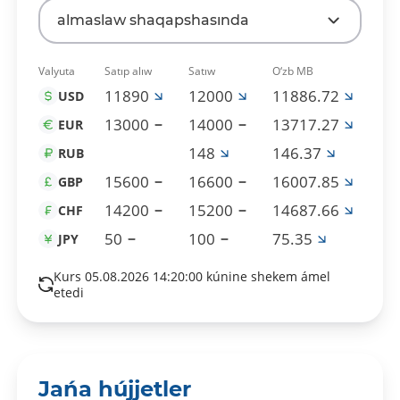
almaslaw shaqapshasında
Valyuta
Satıp alıw
Satıw
O‘zb MB
11890
12000
11886.72
USD
13000
14000
13717.27
EUR
148
146.37
RUB
15600
16600
16007.85
GBP
14200
15200
14687.66
CHF
50
100
75.35
JPY
Kurs 05.08.2026 14:20:00 kúnine shekem ámel
etedi
Jańa hújjetler