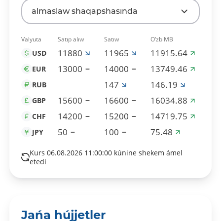
almaslaw shaqapshasında
Valyuta
Satıp alıw
Satıw
O‘zb MB
11880
11965
11915.64
USD
13000
14000
13749.46
EUR
147
146.19
RUB
15600
16600
16034.88
GBP
14200
15200
14719.75
CHF
50
100
75.48
JPY
Kurs 06.08.2026 11:00:00 kúnine shekem ámel
etedi
Jańa hújjetler