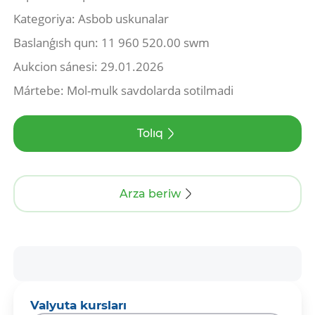
Kategoriya: Asbob uskunalar
Baslanǵısh qun: 11 960 520.00 swm
Aukcion sánesi: 29.01.2026
Mártebe: Mol-mulk savdolarda sotilmadi
Tolıq
Arza beriw
Valyuta kursları