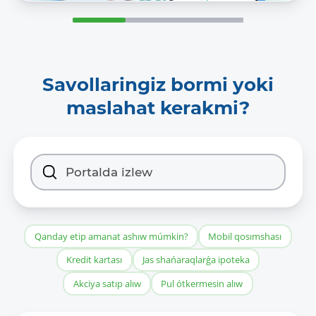
Savollaringiz bormi yoki
maslahat kerakmi?
Qanday etip amanat ashıw múmkin?
Mobil qosımshası
Kredit kartası
Jas shańaraqlarǵa ipoteka
Akciya satıp alıw
Pul ótkermesin alıw