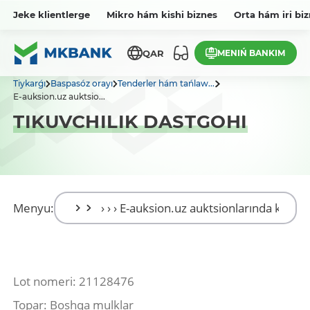
Jeke klientlerge
Mikro hám kishi biznes
Orta hám iri bi
MENIŃ BANKIM
QAR
Tiykarǵı
Baspasóz orayı
Tenderler hám tańlaw...
E-auksion.uz auktsio...
TIKUVCHILIK DASTGOHI
Menyu:
Lot nomeri: 21128476
Topar: Boshqa mulklar