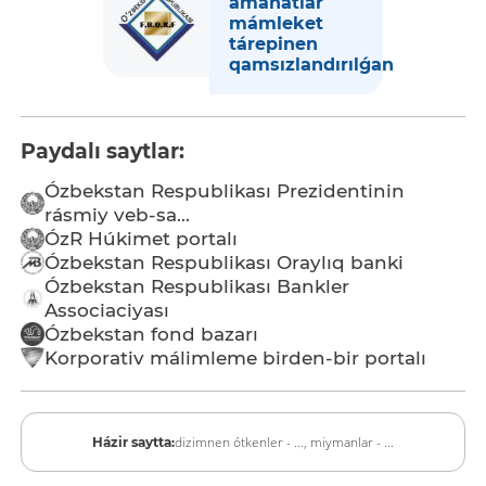
amanatlar
mámleket
tárepinen
qamsızlandırılǵan
Paydalı saytlar:
Ózbekstan Respublikası Prezidentinin
rásmiy veb-sa...
ÓzR Húkimet portalı
Ózbekstan Respublikası Oraylıq banki
Ózbekstan Respublikası Bankler
Associaciyası
Ózbekstan fond bazarı
Korporativ málimleme birden-bir portalı
dizimnen ótkenler - ...,
miymanlar - ...
Házir saytta: