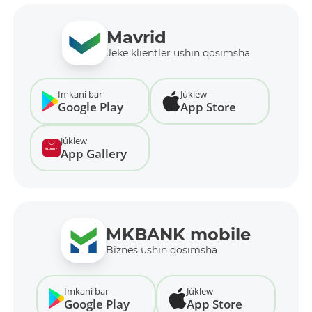
Mavrid
Jeke klientler ushın qosımsha
Imkani bar
Júklew
Google Play
App Store
Júklew
App Gallery
MKBANK mobile
Biznes ushın qosımsha
Imkani bar
Júklew
Google Play
App Store