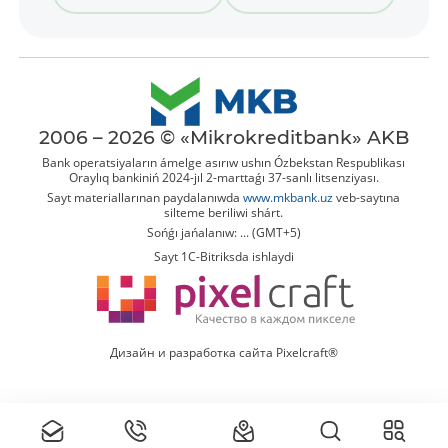
2006 – 2026 © «Mikrokreditbank» AKB
Bank operatsiyaların ámelge asırıw ushın Ózbekstan Respublikası
Oraylıq bankiniń 2024-jıl 2-marttaǵı 37-sanlı litsenziyası.
Sayt materiallarınan paydalanıwda
www.mkbank.uz
veb-saytına
silteme beriliwi shárt.
Sońǵı jańalanıw: ... (GMT+5)
Sayt 1C-Bitriksda ishlaydi
Дизайн и разработка сайта Pixelcraft®
Tolıq