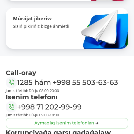
Múrájat jiberiw
Siziń pikirińiz bizge áhmietli
Call-oray
1285
hám
+998 55 503-63-63
Jumıs tártibi: Dú-Ju 08:00-20:00
Isenim telefonı
+998 71 202-99-99
Jumıs tártibi: Dú-Ju 09:00-18:00
Aymaqlıq isenim telefonları
Korrupciyaǵa qarsı qadaǵalaw