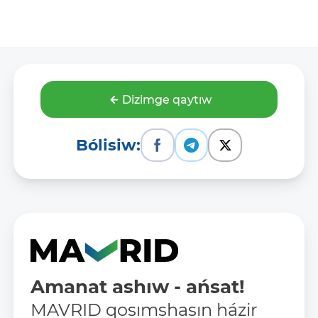
Dizimge qaytıw
Bólisiw:
Amanat ashıw - ańsat!
MAVRID qosımshasın házir