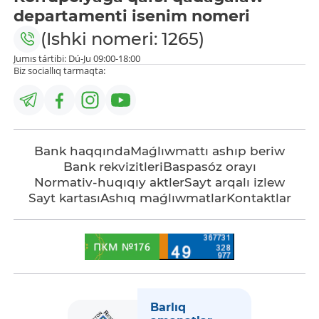
departamenti isenim nomeri
(Ishki nomeri: 1265)
Jumıs tártibi: Dú-Ju 09:00-18:00
Biz sociallıq tarmaqta:
Bank haqqında
Maǵlıwmattı ashıp beriw
Bank rekvizitleri
Baspasóz orayı
Normativ-huqıqıy aktler
Sayt arqalı izlew
Sayt kartası
Ashıq maǵlıwmatlar
Kontaktlar
Barlıq