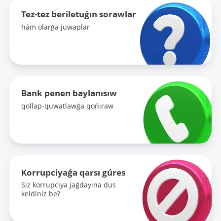
Tez-tez beriletuǵın sorawlar
hám olarǵa juwaplar
Bank penen baylanısıw
qollap-quwatlawǵa qońıraw
Korrupciyaǵa qarsı gúres
Siz korrupciya jaǵdayına dus
keldiniz be?