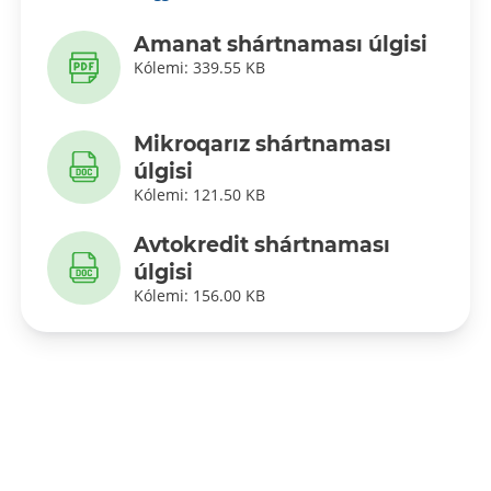
Amanat shártnaması úlgisi
Kólemi: 339.55 KB
Mikroqarız shártnaması
úlgisi
Kólemi: 121.50 KB
Avtokredit shártnaması
úlgisi
Kólemi: 156.00 KB