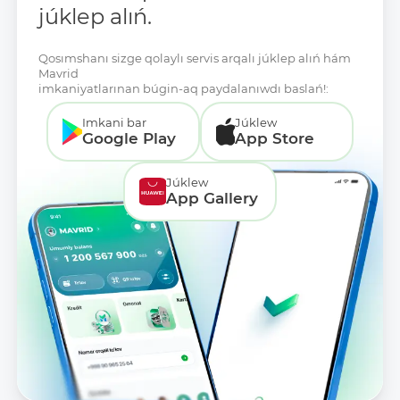
júklep alıń.
Qosımshanı sizge qolaylı servis arqalı júklep alıń hám
Mavrid
imkaniyatlarınan búgin-aq paydalanıwdı baslań!:
Imkani bar
Júklew
Google Play
App Store
Júklew
App Gallery