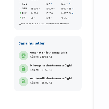
RUB
147
146.37
GBP
15600
16600
16007.85
CHF
14200
15200
14687.66
JPY
50
100
75.35
Kurs 06.08.2026 11:00:00 kúnine shekem ámel etedi
Jańa hújjetler
Amanat shártnaması úlgisi
Kólemi: 339.55 KB
Mikroqarız shártnaması úlgisi
Kólemi: 121.50 KB
Avtokredit shártnaması úlgisi
Kólemi: 156.00 KB