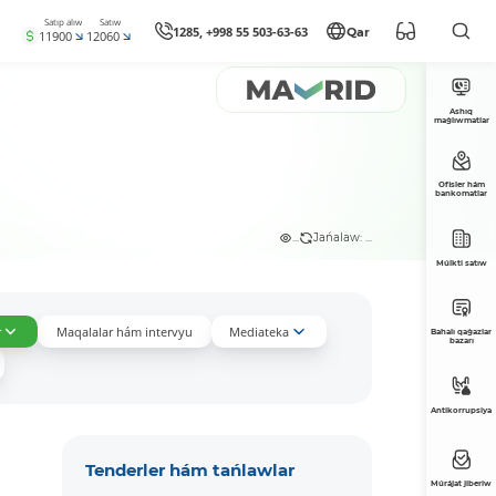
Satıp alıw
Satıw
1285, +998 55 503-63-63
Qar
11900
12060
Ashıq
maǵlıwmatlar
Ofisler hám
bankomatlar
...
Jańalaw: ...
Múlkti satıw
r
Maqalalar hám intervyu
Mediateka
Bahalı qaǵazlar
bazarı
Antikorrupsiya
Tenderler hám tańlawlar
Múrájat jiberiw