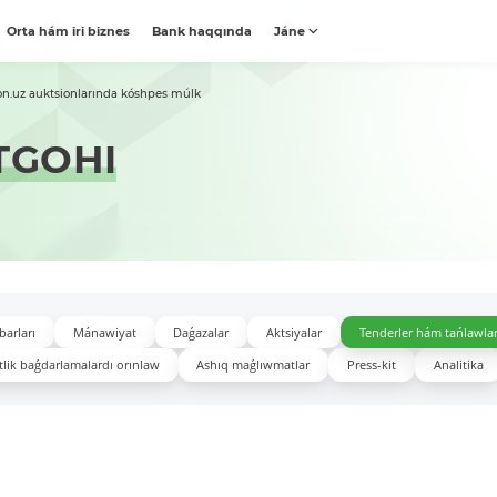
Orta hám iri biznes
Bank haqqında
Jáne
on.uz auktsionlarında kóshpes múlk
TGOHI
barları
Mánawiyat
Daǵazalar
Aktsiyalar
Tenderler hám tańlawla
lik baǵdarlamalardı orınlaw
Ashıq maǵlıwmatlar
Press-kit
Analitika