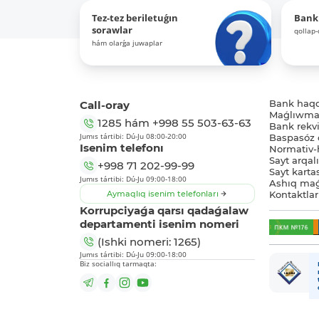
Tez-tez beriletuǵın
Bank
sorawlar
qollap
hám olarǵa juwaplar
Call-oray
Bank haq
Maǵlıwmat
1285
hám
+998 55 503-63-63
Bank rekviz
Jumıs tártibi: Dú-Ju 08:00-20:00
Baspasóz 
Isenim telefonı
Normativ-h
Sayt arqal
+998 71 202-99-99
Sayt karta
Jumıs tártibi: Dú-Ju 09:00-18:00
Ashıq maǵ
Aymaqlıq isenim telefonları
Kontaktlar
Korrupciyaǵa qarsı qadaǵalaw
departamenti isenim nomeri
(Ishki nomeri: 1265)
Jumıs tártibi: Dú-Ju 09:00-18:00
Biz sociallıq tarmaqta: