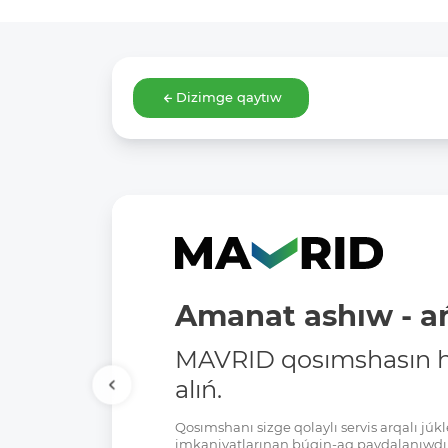
Dizimge qaytıw
Amanat ashıw - ań
MAVRID qosımshasın há
alıń.
Qosımshanı sizge qolaylı servis arqalı jú
imkaniyatlarınan búgin-aq paydalanıwdı 