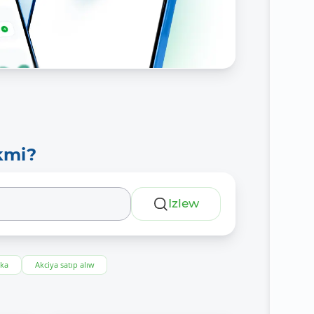
kmi?
Izlew
eka
Akciya satıp alıw