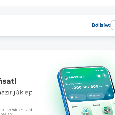
Bólisiw:
Tolıq
sat!
zir júklep
klep alıń hám Mavrid
baslań!: