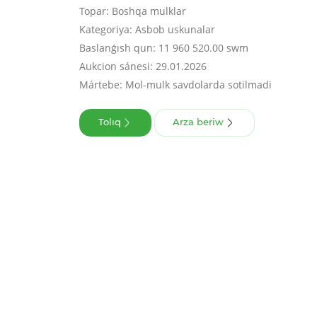
Topar: Boshqa mulklar
Kategoriya: Asbob uskunalar
Baslanǵısh qun: 11 960 520.00 swm
Aukcion sánesi: 29.01.2026
Mártebe: Mol-mulk savdolarda sotilmadi
Tolıq
Arza beriw