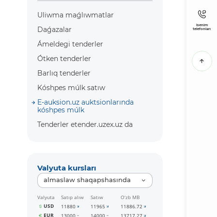
Uliwma maǵlıwmatlar
Isenim
Daǵazalar
telefonları
Ámeldegi tenderler
Ótken tenderler
Barlıq tenderler
Kóshpes múlk satıw
E-auksion.uz auktsionlarında
kóshpes múlk
Tenderler etender.uzex.uz da
Valyuta kursları
almaslaw shaqapshasında
Valyuta
Satıp alıw
Satıw
O‘zb MB
USD
11880
11965
11886.72
EUR
13000
14000
13717.27