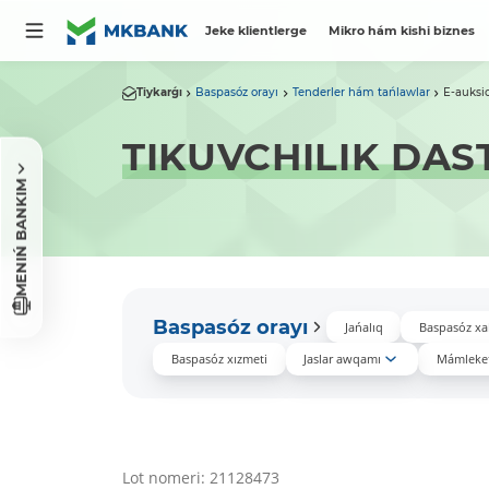
Jeke klientlerge
Mikro hám kishi biznes
Tiykarǵı
Baspasóz orayı
Tenderler hám tańlawlar
E-auksi
TIKUVCHILIK DAS
MENIŃ BANKIM
Baspasóz orayı
Jańalıq
Baspasóz xa
Baspasóz xızmeti
Jaslar awqamı
Mámleket
Lot nomeri: 21128473