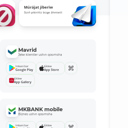
Múrájat jiberiw
Siziń pikirińiz bizge áhmietli
Mavrid
Jeke klientler ushın qosımsha
Imkani bar
Júklew
Google Play
App Store
Júklew
App Gallery
MKBANK mobile
Biznes ushın qosımsha
Imkani bar
Júklew