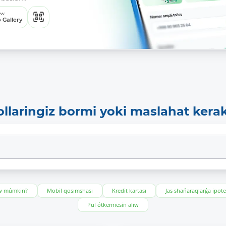
ew
 Gallery
ollaringiz bormi yoki maslahat kera
ıw múmkin?
Mobil qosımshası
Kredit kartası
Jas shańaraqlarǵa ipot
Pul ótkermesin alıw