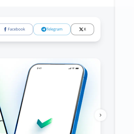
Facebook
Telegram
X
Tolıǵıraq