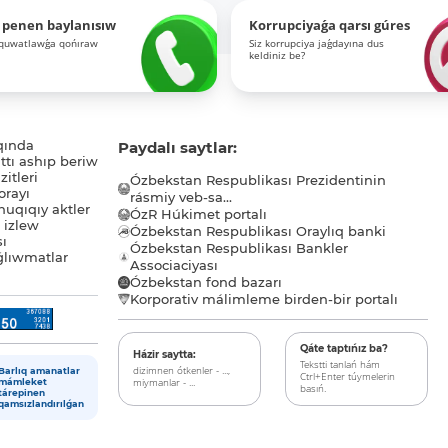
 penen baylanısıw
Korrupciyaǵa qarsı gúres
-quwatlawǵa qońıraw
Siz korrupciya jaǵdayına dus
keldiniz be?
qında
Paydalı saytlar:
tı ashıp beriw
itleri
Ózbekstan Respublikası Prezidentinin
orayı
rásmiy veb-sa...
uqıqıy aktler
ÓzR Húkimet portalı
ı izlew
Ózbekstan Respublikası Oraylıq banki
sı
Ózbekstan Respublikası Bankler
lıwmatlar
Associaciyası
Ózbekstan fond bazarı
Korporativ málimleme birden-bir portalı
Qáte taptıńız ba?
Házir saytta:
Tekstti tanlań hám
dizimnen ótkenler - ...,
Barlıq amanatlar
Ctrl+Enter túymelerin
miymanlar - ...
mámleket
basıń.
tárepinen
qamsızlandırılǵan