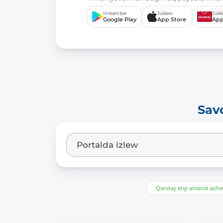
Imkani bar
Júklew
Júkl
Google Play
App Store
App
Sav
Qanday etip amanat ash