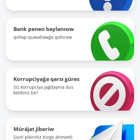
Bank penen baylanısıw
qollap-quwatlawǵa qońıraw
Korrupciyaǵa qarsı gúres
Siz korrupciya jaǵdayına dus
keldiniz be?
Múrájat jiberiw
Siziń pikirińiz bizge áhmietli