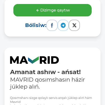
Dizimge qaytıw
Bólisiw:
Amanat ashıw - ańsat!
MAVRID qosımshasın házir
júklep alıń.
Qosımshanı sizge qolaylı servis arqalı júklep alıń hám
Mavrid