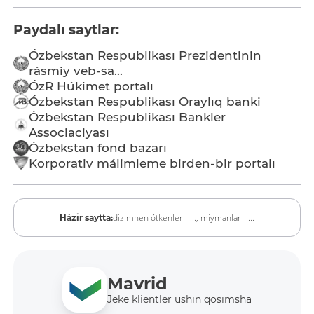
Paydalı saytlar:
Ózbekstan Respublikası Prezidentinin
rásmiy veb-sa...
ÓzR Húkimet portalı
Ózbekstan Respublikası Oraylıq banki
Ózbekstan Respublikası Bankler
Associaciyası
Ózbekstan fond bazarı
Korporativ málimleme birden-bir portalı
dizimnen ótkenler - ...,
miymanlar - ...
Házir saytta:
Mavrid
Jeke klientler ushın qosımsha