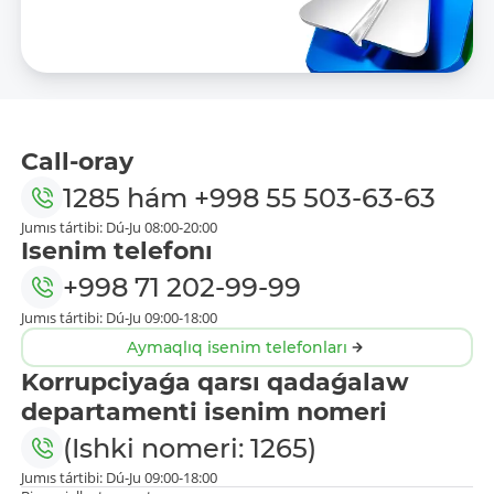
Call-oray
1285
hám
+998 55 503-63-63
Jumıs tártibi: Dú-Ju 08:00-20:00
Isenim telefonı
+998 71 202-99-99
Jumıs tártibi: Dú-Ju 09:00-18:00
Aymaqlıq isenim telefonları
Korrupciyaǵa qarsı qadaǵalaw
departamenti isenim nomeri
(Ishki nomeri: 1265)
Jumıs tártibi: Dú-Ju 09:00-18:00