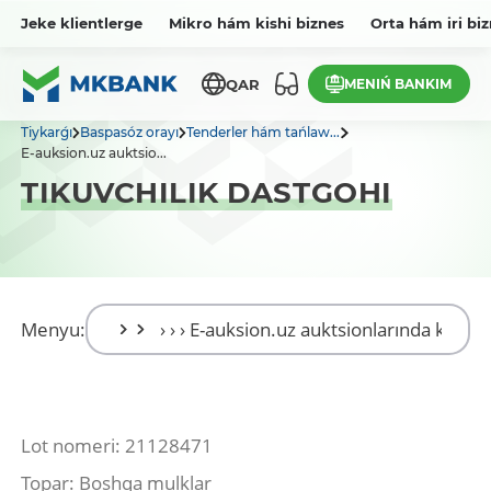
Jeke klientlerge
Mikro hám kishi biznes
Orta hám iri bi
MENIŃ BANKIM
QAR
Tiykarǵı
Baspasóz orayı
Tenderler hám tańlaw...
E-auksion.uz auktsio...
TIKUVCHILIK DASTGOHI
Menyu:
Lot nomeri: 21128471
Topar: Boshqa mulklar