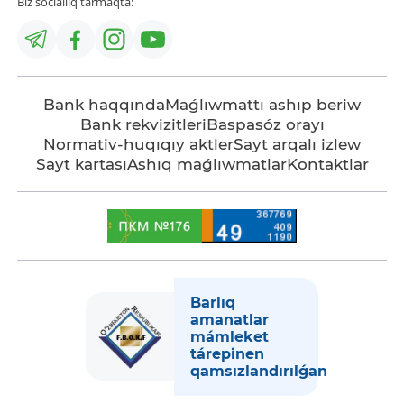
Biz sociallıq tarmaqta:
Bank haqqında
Maǵlıwmattı ashıp beriw
Bank rekvizitleri
Baspasóz orayı
Normativ-huqıqıy aktler
Sayt arqalı izlew
Sayt kartası
Ashıq maǵlıwmatlar
Kontaktlar
Barlıq
amanatlar
mámleket
tárepinen
qamsızlandırılǵan