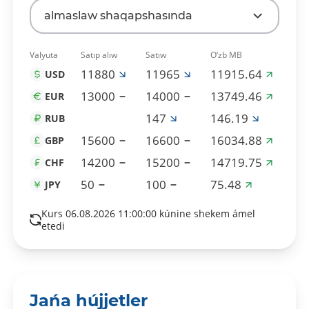
almaslaw shaqapshasında
Valyuta
Satıp alıw
Satıw
O‘zb MB
11880
11965
11915.64
USD
13000
14000
13749.46
EUR
147
146.19
RUB
15600
16600
16034.88
GBP
14200
15200
14719.75
CHF
50
100
75.48
JPY
Kurs 06.08.2026 11:00:00 kúnine shekem ámel
etedi
Jańa hújjetler