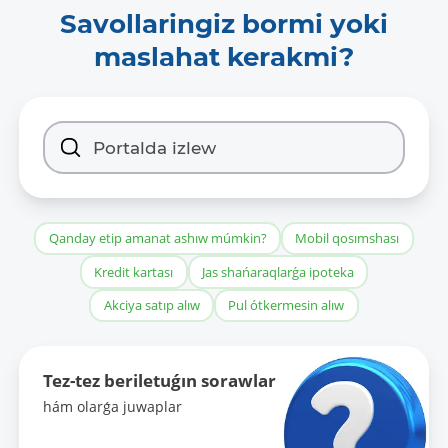
Savollaringiz bormi yoki
maslahat kerakmi?
Qanday etip amanat ashıw múmkin?
Mobil qosımshası
Kredit kartası
Jas shańaraqlarǵa ipoteka
Akciya satıp alıw
Pul ótkermesin alıw
Tez-tez beriletuǵın sorawlar
hám olarǵa juwaplar