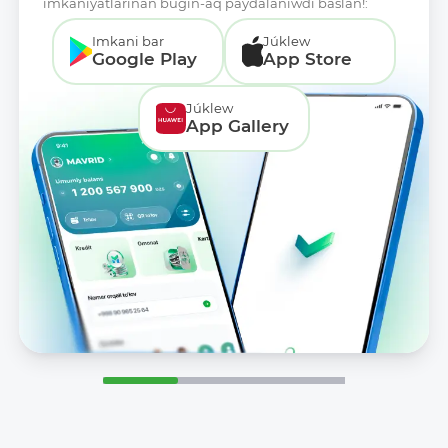
imkaniyatlarınan búgin-aq paydalanıwdı baslań!:
Imkani bar
Júklew
Google Play
App Store
Júklew
App Gallery