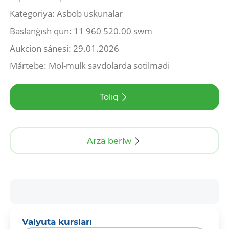
Kategoriya: Asbob uskunalar
Baslanǵısh qun: 11 960 520.00 swm
Aukcion sánesi: 29.01.2026
Mártebe: Mol-mulk savdolarda sotilmadi
Tolıq
Arza beriw
Valyuta kursları