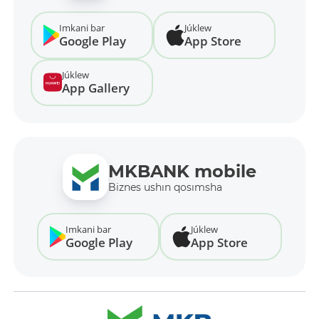
Imkani bar
Júklew
Google Play
App Store
Júklew
App Gallery
MKBANK mobile
Biznes ushın qosımsha
Imkani bar
Júklew
Google Play
App Store