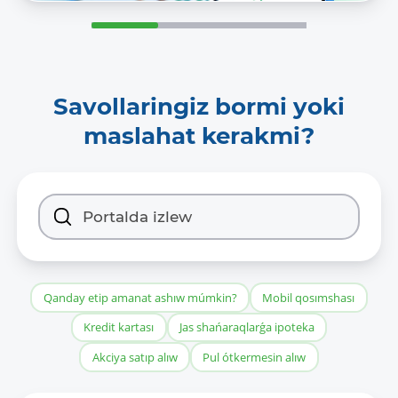
Savollaringiz bormi yoki
maslahat kerakmi?
Qanday etip amanat ashıw múmkin?
Mobil qosımshası
Kredit kartası
Jas shańaraqlarǵa ipoteka
Akciya satıp alıw
Pul ótkermesin alıw