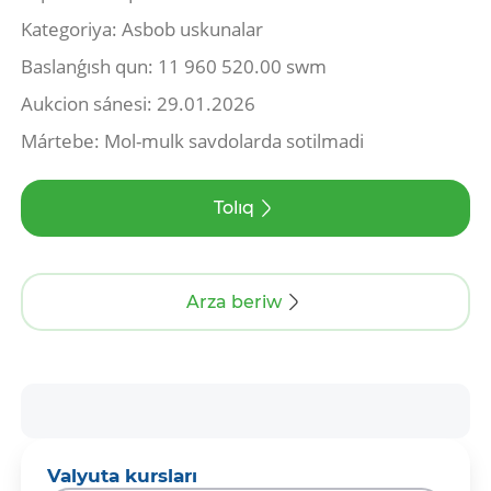
Kategoriya: Asbob uskunalar
Baslanǵısh qun: 11 960 520.00 swm
Aukcion sánesi: 29.01.2026
Mártebe: Mol-mulk savdolarda sotilmadi
Tolıq
Arza beriw
Valyuta kursları