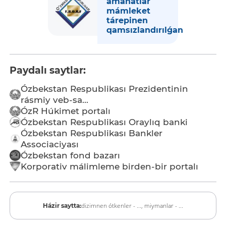
amanatlar
mámleket
tárepinen
qamsızlandırılǵan
Paydalı saytlar:
Ózbekstan Respublikası Prezidentinin
rásmiy veb-sa...
ÓzR Húkimet portalı
Ózbekstan Respublikası Oraylıq banki
Ózbekstan Respublikası Bankler
Associaciyası
Ózbekstan fond bazarı
Korporativ málimleme birden-bir portalı
dizimnen ótkenler - ...,
miymanlar - ...
Házir saytta: