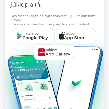
júklep alıń.
Qosımshanı sizge qolaylı servis arqalı júklep alıń hám
Mavrid
imkaniyatlarınan búgin-aq paydalanıwdı baslań!:
Imkani bar
Júklew
Google Play
App Store
Júklew
App Gallery