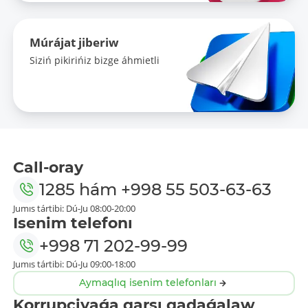
Múrájat jiberiw
Siziń pikirińiz bizge áhmietli
Call-oray
1285
hám
+998 55 503-63-63
Jumıs tártibi: Dú-Ju 08:00-20:00
Isenim telefonı
+998 71 202-99-99
Jumıs tártibi: Dú-Ju 09:00-18:00
Aymaqlıq isenim telefonları
Korrupciyaǵa qarsı qadaǵalaw