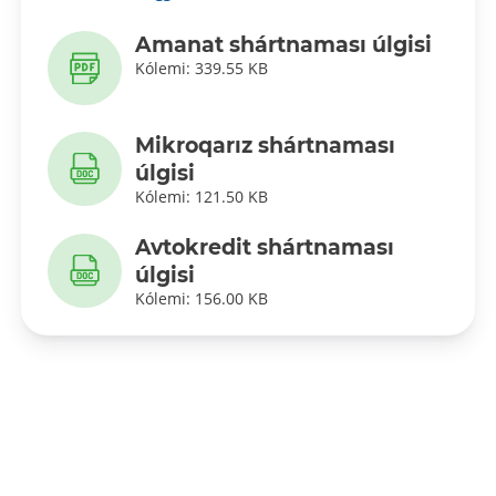
Amanat shártnaması úlgisi
Kólemi: 339.55 KB
Mikroqarız shártnaması
úlgisi
Kólemi: 121.50 KB
Avtokredit shártnaması
úlgisi
Kólemi: 156.00 KB