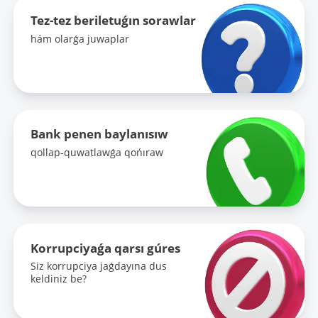
Tez-tez beriletuǵın sorawlar
hám olarǵa juwaplar
Bank penen baylanısıw
qollap-quwatlawǵa qońıraw
Korrupciyaǵa qarsı gúres
Siz korrupciya jaǵdayına dus
keldiniz be?