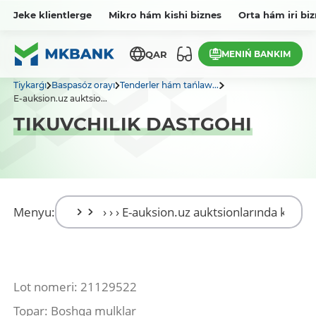
Jeke klientlerge
Mikro hám kishi biznes
Orta hám iri bi
MENIŃ BANKIM
QAR
Tiykarǵı
Baspasóz orayı
Tenderler hám tańlaw...
E-auksion.uz auktsio...
TIKUVCHILIK DASTGOHI
Menyu:
Lot nomeri: 21129522
Topar: Boshqa mulklar