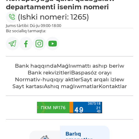
departamenti isenim nomeri
(Ishki nomeri: 1265)
Jumıs tártibi: Dú-Ju 09:00-18:00
Biz sociallıq tarmaqta:
Bank haqqında
Maǵlıwmattı ashıp beriw
Bank rekvizitleri
Baspasóz orayı
Normativ-huqıqıy aktler
Sayt arqalı izlew
Sayt kartası
Ashıq maǵlıwmatlar
Kontaktlar
Barlıq