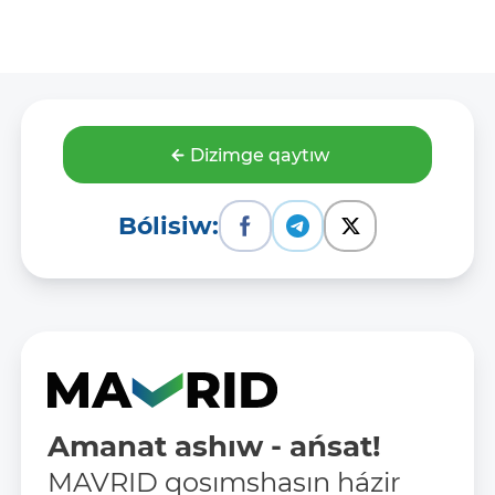
Dizimge qaytıw
Bólisiw:
Amanat ashıw - ańsat!
MAVRID qosımshasın házir