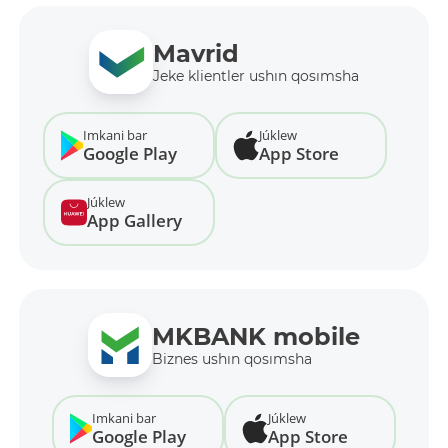
Mavrid
Jeke klientler ushın qosımsha
Imkani bar
Júklew
Google Play
App Store
Júklew
App Gallery
MKBANK mobile
Biznes ushın qosımsha
Imkani bar
Júklew
Google Play
App Store