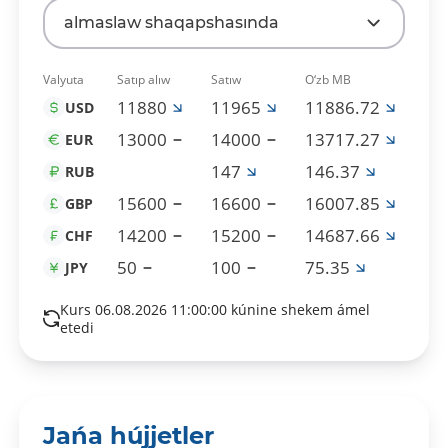
almaslaw shaqapshasında
Valyuta
Satıp alıw
Satıw
O‘zb MB
11880
11965
11886.72
USD
13000
14000
13717.27
EUR
147
146.37
RUB
15600
16600
16007.85
GBP
14200
15200
14687.66
CHF
50
100
75.35
JPY
Kurs 06.08.2026 11:00:00 kúnine shekem ámel
etedi
Jańa hújjetler