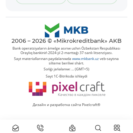
2006 – 2026 © «Mikrokreditbank» AKB
Bank operatsiyaların ámelge asırıw ushın Ózbekstan Respublikası
Oraylıq bankiniń 2024-jıl 2-marttaǵı 37-sanlı litsenziyası.
Sayt materiallarınan paydalanıwda
www.mkbank.uz
veb-saytına
silteme beriliwi shárt.
Sońǵı jańalanıw: ... (GMT+5)
Sayt 1C-Bitriksda ishlaydi
Дизайн и разработка сайта Pixelcraft®
Tolıq