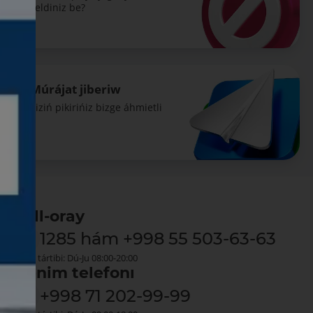
keldiniz be?
Múrájat jiberiw
Siziń pikirińiz bizge áhmietli
Call-oray
1285
hám
+998 55 503-63-63
Jumıs tártibi: Dú-Ju 08:00-20:00
Isenim telefonı
+998 71 202-99-99