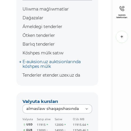
Uliwma maǵlıwmatlar
Isenim
Daǵazalar
telefonları
Ámeldegi tenderler
Ótken tenderler
Barlıq tenderler
Kóshpes múlk satıw
E-auksion.uz auktsionlarında
kóshpes múlk
Tenderler etender.uzex.uz da
Valyuta kursları
almaslaw shaqapshasında
Valyuta
Satıp alıw
Satıw
O‘zb MB
USD
11915
12000
11915.64
EUR
13000
14000
13749.46