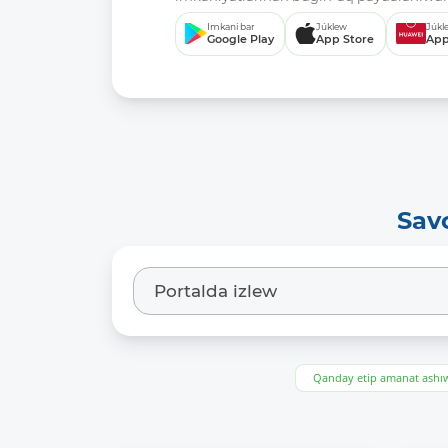
Imkani bar
Júklew
Júkl
Google Play
App Store
App
Sav
Qanday etip amanat ash