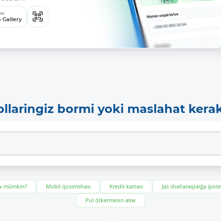
ew
 Gallery
ollaringiz bormi yoki maslahat kera
ıw múmkin?
Mobil qosımshası
Kredit kartası
Jas shańaraqlarǵa ipot
Pul ótkermesin alıw