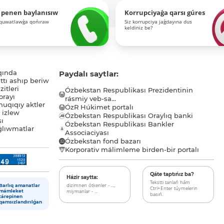
 penen baylanısıw
Korrupciyaǵa qarsı gúres
-quwatlawǵa qońıraw
Siz korrupciya jaǵdayına dus
keldiniz be?
qında
Paydalı saytlar:
tı ashıp beriw
itleri
Ózbekstan Respublikası Prezidentinin
orayı
rásmiy veb-sa...
uqıqıy aktler
ÓzR Húkimet portalı
ı izlew
Ózbekstan Respublikası Oraylıq banki
sı
Ózbekstan Respublikası Bankler
lıwmatlar
Associaciyası
Ózbekstan fond bazarı
Korporativ málimleme birden-bir portalı
Qáte taptıńız ba?
Házir saytta:
Tekstti tanlań hám
dizimnen ótkenler - ...,
Barlıq amanatlar
Ctrl+Enter túymelerin
miymanlar - ...
mámleket
basıń.
tárepinen
qamsızlandırılǵan