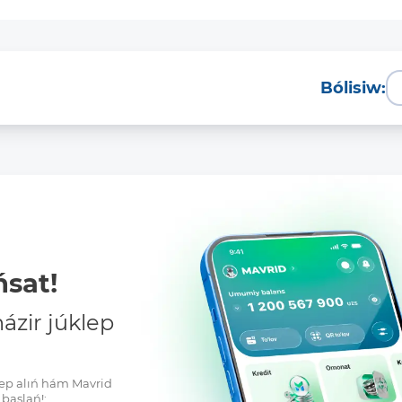
Bólisiw:
Tolıq
sat!
zir júklep
klep alıń hám Mavrid
baslań!: