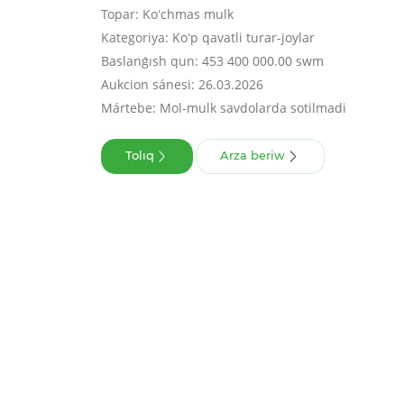
Topar: Koʻchmas mulk
Kategoriya: Koʻp qavatli turar-joylar
Baslanǵısh qun: 453 400 000.00 swm
Aukcion sánesi: 26.03.2026
Mártebe: Mol-mulk savdolarda sotilmadi
Tolıq
Arza beriw