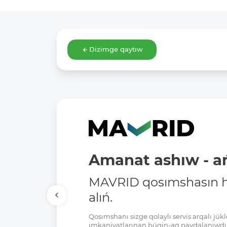
Dizimge qaytıw
Amanat ashıw - ań
MAVRID qosımshasın há
alıń.
Qosımshanı sizge qolaylı servis arqalı jú
imkaniyatlarınan búgin-aq paydalanıwdı 