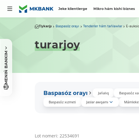
Jeke klientlerge
Mikro hám kishi biznes
Tiykarǵı
Baspasóz orayı
Tenderler hám tańlawlar
E-auksi
turarjoy
MENIŃ BANKIM
Baspasóz orayı
Jańalıq
Baspasóz xa
Baspasóz xızmeti
Jaslar awqamı
Mámleket
Lot nomeri: 22534691