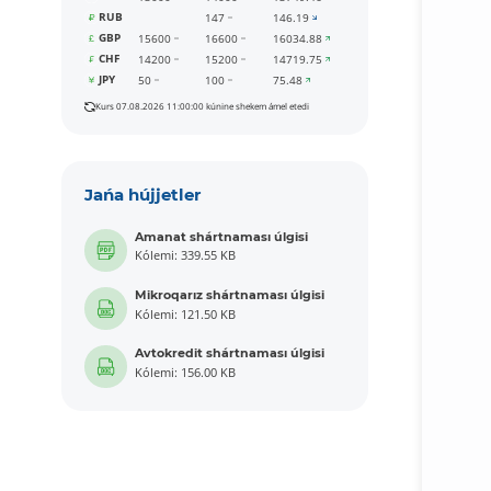
RUB
147
146.19
GBP
15600
16600
16034.88
CHF
14200
15200
14719.75
JPY
50
100
75.48
Kurs 07.08.2026 11:00:00 kúnine shekem ámel etedi
Jańa hújjetler
Amanat shártnaması úlgisi
Kólemi: 339.55 KB
Mikroqarız shártnaması úlgisi
Kólemi: 121.50 KB
Avtokredit shártnaması úlgisi
Kólemi: 156.00 KB