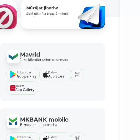
Múrájat jiberiw
Siziń pikirińiz bizge áhmietli
Mavrid
Jeke klientler ushın qosımsha
Imkani bar
Júklew
Google Play
App Store
Júklew
App Gallery
MKBANK mobile
Biznes ushın qosımsha
Imkani bar
Júklew