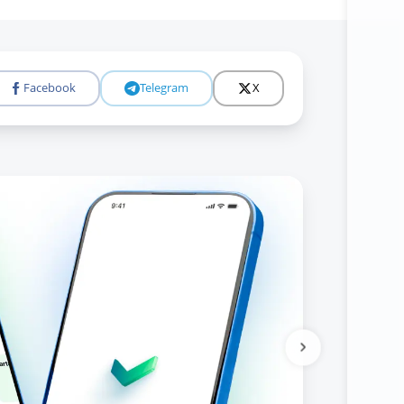
Facebook
Telegram
X
Tolıǵıraq