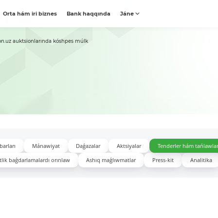
Orta hám iri biznes
Bank haqqında
Jáne
on.uz auktsionlarında kóshpes múlk
barları
Mánawiyat
Daǵazalar
Aktsiyalar
Tenderler hám tańlawla
lik baǵdarlamalardı orınlaw
Ashıq maǵlıwmatlar
Press-kit
Analitika