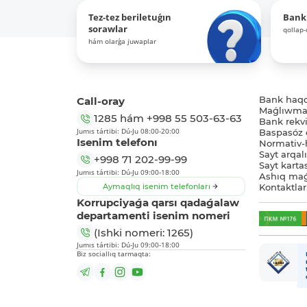
Tez-tez beriletuǵın
Bank
sorawlar
qollap
hám olarǵa juwaplar
Call-oray
Bank haq
Maǵlıwmat
1285
hám
+998 55 503-63-63
Bank rekviz
Jumıs tártibi: Dú-Ju 08:00-20:00
Baspasóz 
Isenim telefonı
Normativ-h
Sayt arqal
+998 71 202-99-99
Sayt karta
Jumıs tártibi: Dú-Ju 09:00-18:00
Ashıq maǵ
Aymaqlıq isenim telefonları
Kontaktlar
Korrupciyaǵa qarsı qadaǵalaw
departamenti isenim nomeri
(Ishki nomeri: 1265)
Jumıs tártibi: Dú-Ju 09:00-18:00
Biz sociallıq tarmaqta: