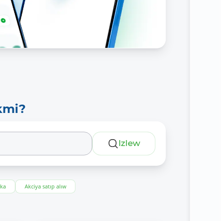
kmi?
Izlew
eka
Akciya satıp alıw