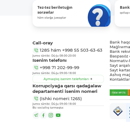
Tez-tez beriletuǵın
Bank
sorawlar
qollap
hám olarǵa juwaplar
Call-oray
Bank haq
Maǵlıwmat
1285
hám
+998 55 503-63-63
Bank rekviz
Jumıs tártibi: Dú-Ju 08:00-20:00
Baspasóz 
Isenim telefonı
Normativ-h
Sayt arqal
+998 71 202-99-99
Sayt karta
Jumıs tártibi: Dú-Ju 09:00-18:00
Ashıq maǵ
Aymaqlıq isenim telefonları
Kontaktlar
Korrupciyaǵa qarsı qadaǵalaw
departamenti isenim nomeri
(Ishki nomeri: 1265)
Jumıs tártibi: Dú-Ju 09:00-18:00
Biz sociallıq tarmaqta: