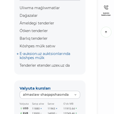
Uliwma maǵlıwmatlar
Isenim
Daǵazalar
telefonları
Ámeldegi tenderler
Ótken tenderler
Barlıq tenderler
Kóshpes múlk satıw
E-auksion.uz auktsionlarında
kóshpes múlk
Tenderler etender.uzex.uz da
Valyuta kursları
almaslaw shaqapshasında
Valyuta
Satıp alıw
Satıw
O‘zb MB
USD
11880
11965
11915.64
EUR
13000
14000
13749.46