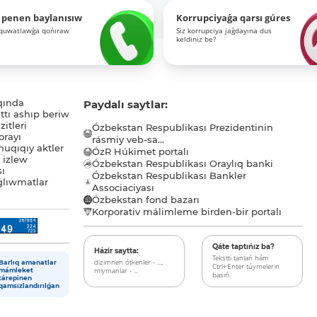
 penen baylanısıw
Korrupciyaǵa qarsı gúres
-quwatlawǵa qońıraw
Siz korrupciya jaǵdayına dus
keldiniz be?
qında
Paydalı saytlar:
tı ashıp beriw
itleri
Ózbekstan Respublikası Prezidentinin
orayı
rásmiy veb-sa...
uqıqıy aktler
ÓzR Húkimet portalı
ı izlew
Ózbekstan Respublikası Oraylıq banki
sı
Ózbekstan Respublikası Bankler
lıwmatlar
Associaciyası
Ózbekstan fond bazarı
Korporativ málimleme birden-bir portalı
Qáte taptıńız ba?
Házir saytta:
Tekstti tanlań hám
dizimnen ótkenler - ...,
Barlıq amanatlar
Ctrl+Enter túymelerin
miymanlar - ...
mámleket
basıń.
tárepinen
qamsızlandırılǵan