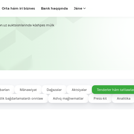
Orta hám iri biznes
Bank haqqında
Jáne
on.uz auktsionlarında kóshpes múlk
barları
Mánawiyat
Daǵazalar
Aktsiyalar
Tenderler hám tańlawla
lik baǵdarlamalardı orınlaw
Ashıq maǵlıwmatlar
Press-kit
Analitika