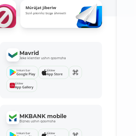
Múrájat jiberiw
Siziń pikirińiz bizge áhmietli
Mavrid
Jeke klientler ushın qosımsha
Imkani bar
Júklew
Google Play
App Store
Júklew
App Gallery
MKBANK mobile
Biznes ushın qosımsha
Imkani bar
Júklew