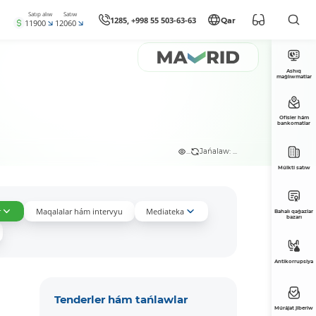
Satıp alıw
Satıw
1285, +998 55 503-63-63
Qar
11900
12060
Ashıq
maǵlıwmatlar
Ofisler hám
bankomatlar
...
Jańalaw: ...
Múlkti satıw
r
Maqalalar hám intervyu
Mediateka
Bahalı qaǵazlar
bazarı
Antikorrupsiya
Tenderler hám tańlawlar
Múrájat jiberiw