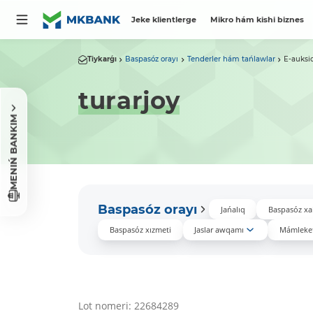
Jeke klientlerge
Mikro hám kishi biznes
Tiykarǵı
Baspasóz orayı
Tenderler hám tańlawlar
E-auksi
turarjoy
MENIŃ BANKIM
Baspasóz orayı
Jańalıq
Baspasóz xa
Baspasóz xızmeti
Jaslar awqamı
Mámleket
Lot nomeri: 22684289