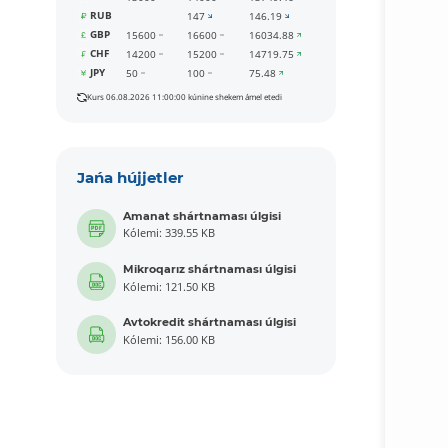
RUB
147
146.19
GBP
15600
16600
16034.88
CHF
14200
15200
14719.75
JPY
50
100
75.48
Kurs 06.08.2026 11:00:00 kúnine shekem ámel etedi
Jańa hújjetler
Amanat shártnaması úlgisi
Kólemi: 339.55 KB
Mikroqarız shártnaması úlgisi
Kólemi: 121.50 KB
Avtokredit shártnaması úlgisi
Kólemi: 156.00 KB