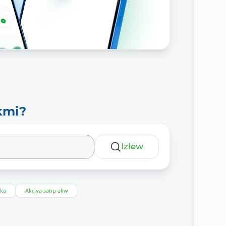
kmi?
Izlew
eka
Akciya satıp alıw