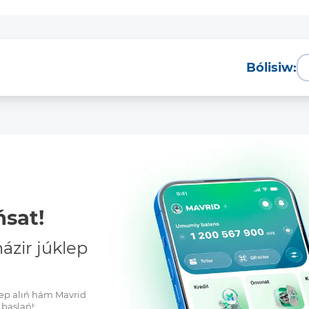
Bólisiw:
sat!
zir júklep
klep alıń hám Mavrid
baslań!: