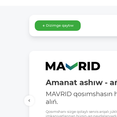
Dizimge qaytıw
Amanat ashıw - ań
MAVRID qosımshasın há
alıń.
Qosımshanı sizge qolaylı servis arqalı jú
imkaniyatlarınan búgin-aq paydalanıwdı 