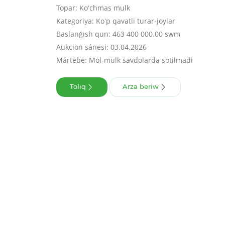
Topar: Koʻchmas mulk
Kategoriya: Koʻp qavatli turar-joylar
Baslanǵısh qun: 463 400 000.00 swm
Aukcion sánesi: 03.04.2026
Mártebe: Mol-mulk savdolarda sotilmadi
Tolıq
Arza beriw