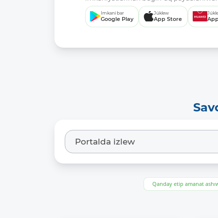
Imkani bar
Júklew
Júkl
Google Play
App Store
App
Sav
Qanday etip amanat ash