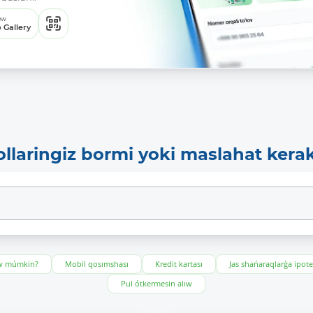
ew
 Gallery
ollaringiz bormi yoki maslahat kera
ıw múmkin?
Mobil qosımshası
Kredit kartası
Jas shańaraqlarǵa ipot
Pul ótkermesin alıw