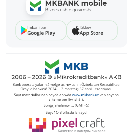
MKBANK mobile
Biznes ushın qosımsha
Imkani bar
Júklew
Google Play
App Store
2006 – 2026 © «Mikrokreditbank» AKB
Bank operatsiyaların ámelge asırıw ushın Ózbekstan Respublikası
Oraylıq bankiniń 2024-jıl 2-marttaǵı 37-sanlı litsenziyası.
Sayt materiallarınan paydalanıwda
www.mkbank.uz
veb-saytına
silteme beriliwi shárt.
Sońǵı jańalanıw: ... (GMT+5)
Sayt 1C-Bitriksda ishlaydi