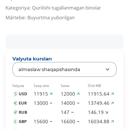
Kategoriya: Qurilishi tugallanmagan binolar
Mártebe: Buyurtma yuborilgan
Valyuta kursları
almaslaw shaqapshasında
Valyuta
Satıp alıw
Satıw
O‘zb MB
11915
12000
11915.64
USD
13000
14000
13749.46
EUR
147
146.19
RUB
15600
16600
16034.88
GBP