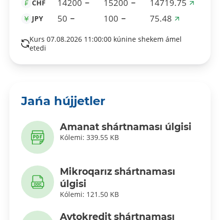
14200
15200
14719.75
CHF
50
100
75.48
JPY
Kurs 07.08.2026 11:00:00 kúnine shekem ámel
etedi
Jańa hújjetler
Amanat shártnaması úlgisi
Kólemi: 339.55 KB
Mikroqarız shártnaması
úlgisi
Kólemi: 121.50 KB
Avtokredit shártnaması