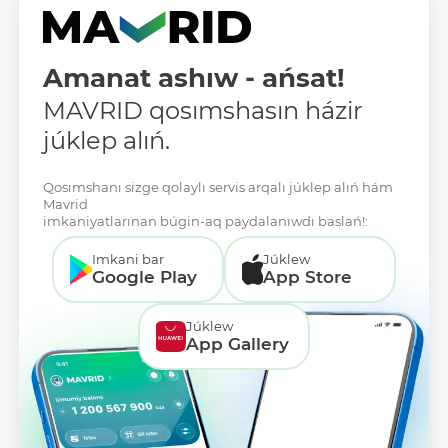
Amanat ashıw - ańsat!
MAVRID qosımshasın házir
júklep alıń.
Qosımshanı sizge qolaylı servis arqalı júklep alıń hám
Mavrid
imkaniyatlarınan búgin-aq paydalanıwdı baslań!:
Imkani bar
Júklew
Google Play
App Store
Júklew
App Gallery