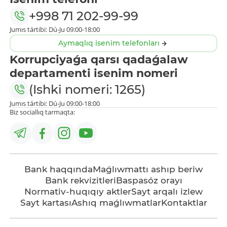
+998 71 202-99-99
Jumıs tártibi: Dú-Ju 09:00-18:00
Aymaqlıq isenim telefonları
Korrupciyaǵa qarsı qadaǵalaw
departamenti isenim nomeri
(Ishki nomeri: 1265)
Jumıs tártibi: Dú-Ju 09:00-18:00
Biz sociallıq tarmaqta:
Bank haqqında
Maǵlıwmattı ashıp beriw
Bank rekvizitleri
Baspasóz orayı
Normativ-huqıqıy aktler
Sayt arqalı izlew
Sayt kartası
Ashıq maǵlıwmatlar
Kontaktlar