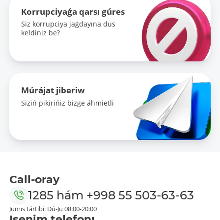
Korrupciyaǵa qarsı gúres
Siz korrupciya jaǵdayına dus
keldiniz be?
Múrájat jiberiw
Siziń pikirińiz bizge áhmietli
Call-oray
1285
hám
+998 55 503-63-63
Jumıs tártibi: Dú-Ju 08:00-20:00
Isenim telefonı