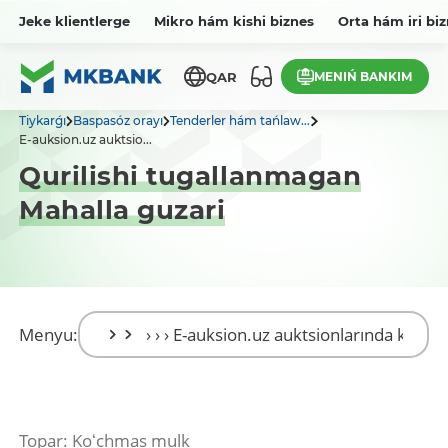
Jeke klientlerge
Mikro hám kishi biznes
Orta hám iri bi
MENIŃ BANKIM
QAR
Tiykarǵı
Baspasóz orayı
Tenderler hám tańlaw...
E-auksion.uz auktsio...
Qurilishi tugallanmagan
Mahalla guzari
Menyu:
Topar: Koʻchmas mulk