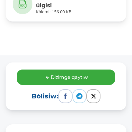
úlgisi
Kólemi: 156.00 KB
Dizimge qaytıw
Bólisiw: