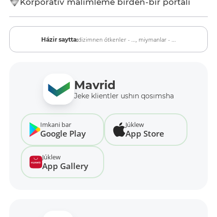
Korporativ málimleme birden-bir portalı
dizimnen ótkenler - ...,
miymanlar - ...
Házir saytta:
Mavrid
Jeke klientler ushın qosımsha
Imkani bar
Júklew
Google Play
App Store
Júklew
App Gallery