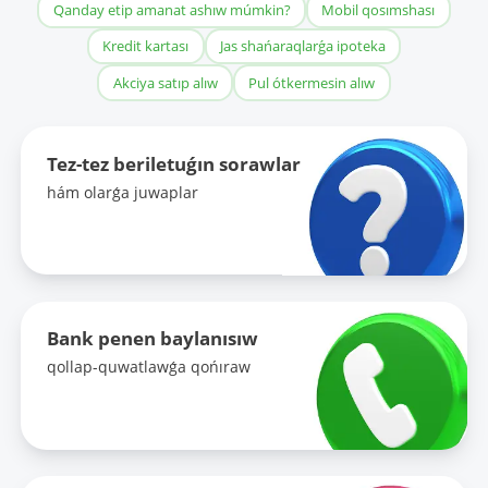
Qanday etip amanat ashıw múmkin?
Mobil qosımshası
Kredit kartası
Jas shańaraqlarǵa ipoteka
Akciya satıp alıw
Pul ótkermesin alıw
Tez-tez beriletuǵın sorawlar
hám olarǵa juwaplar
Bank penen baylanısıw
qollap-quwatlawǵa qońıraw