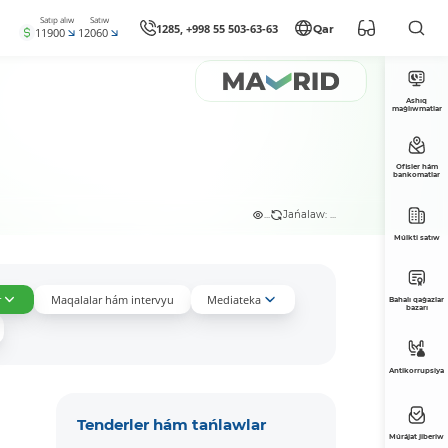
Satıp alıw
Satıw
1285, +998 55 503-63-63
Qar
11900
12060
Ashıq
maǵlıwmatlar
Ofisler hám
bankomatlar
...
Jańalaw: ...
Múlkti satıw
r
Maqalalar hám intervyu
Mediateka
Bahalı qaǵazlar
bazarı
Antikorrupsiya
Tenderler hám tańlawlar
Múrájat jiberiw