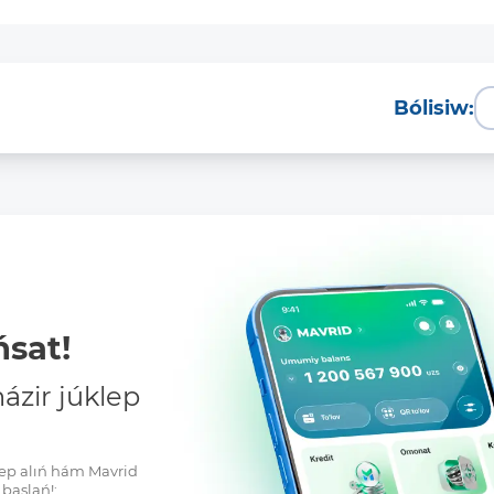
Bólisiw:
Tolıq
sat!
zir júklep
klep alıń hám Mavrid
baslań!: