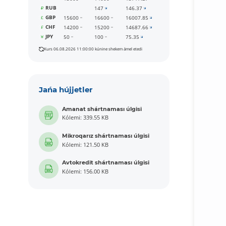
RUB
147
146.37
GBP
15600
16600
16007.85
CHF
14200
15200
14687.66
JPY
50
100
75.35
Kurs 06.08.2026 11:00:00 kúnine shekem ámel etedi
Jańa hújjetler
Amanat shártnaması úlgisi
Kólemi: 339.55 KB
Mikroqarız shártnaması úlgisi
Kólemi: 121.50 KB
Avtokredit shártnaması úlgisi
Kólemi: 156.00 KB