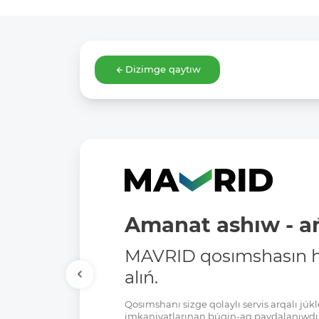
Dizimge qaytıw
Amanat ashıw - ań
MAVRID qosımshasın há
alıń.
Qosımshanı sizge qolaylı servis arqalı jú
imkaniyatlarınan búgin-aq paydalanıwdı 