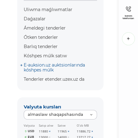
Uliwma maǵlıwmatlar
Isenim
Daǵazalar
telefonları
Ámeldegi tenderler
Ótken tenderler
Barlıq tenderler
Kóshpes múlk satıw
E-auksion.uz auktsionlarında
kóshpes múlk
Tenderler etender.uzex.uz da
Valyuta kursları
almaslaw shaqapshasında
Valyuta
Satıp alıw
Satıw
O‘zb MB
USD
11880
11965
11886.72
EUR
13000
14000
13717.27