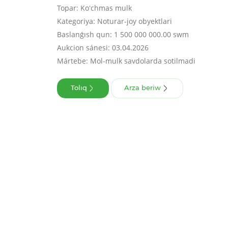
Topar: Koʻchmas mulk
Kategoriya: Noturar-joy obyektlari
Baslanǵısh qun: 1 500 000 000.00 swm
Aukcion sánesi: 03.04.2026
Mártebe: Mol-mulk savdolarda sotilmadi
Tolıq
Arza beriw