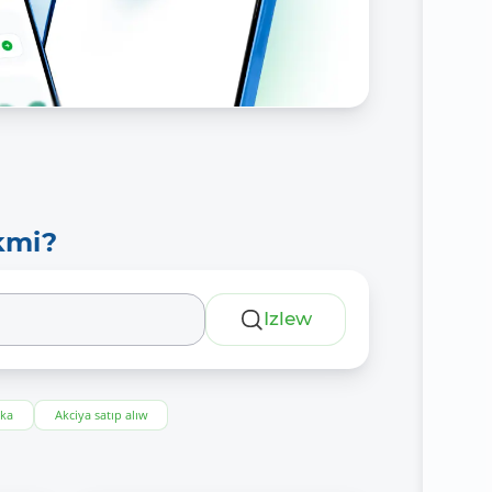
kmi?
Izlew
eka
Akciya satıp alıw