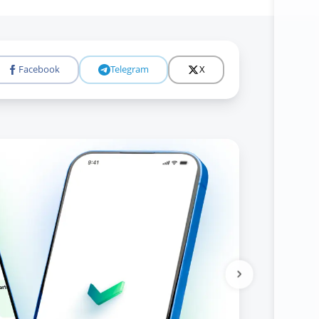
Facebook
Telegram
X
Tolıǵıraq