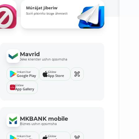
Múrájat jiberiw
Siziń pikirińiz bizge áhmietli
Mavrid
Jeke klientler ushın qosımsha
Imkani bar
Júklew
Google Play
App Store
Júklew
App Gallery
MKBANK mobile
Biznes ushın qosımsha
Imkani bar
Júklew