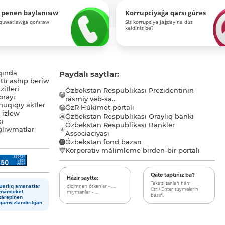
 penen baylanısıw
Korrupciyaǵa qarsı gúres
-quwatlawǵa qońıraw
Siz korrupciya jaǵdayına dus
keldiniz be?
qında
Paydalı saytlar:
tı ashıp beriw
itleri
Ózbekstan Respublikası Prezidentinin
orayı
rásmiy veb-sa...
uqıqıy aktler
ÓzR Húkimet portalı
ı izlew
Ózbekstan Respublikası Oraylıq banki
sı
Ózbekstan Respublikası Bankler
lıwmatlar
Associaciyası
Ózbekstan fond bazarı
Korporativ málimleme birden-bir portalı
Qáte taptıńız ba?
Házir saytta:
Tekstti tanlań hám
dizimnen ótkenler - ...,
Barlıq amanatlar
Ctrl+Enter túymelerin
miymanlar - ...
mámleket
basıń.
tárepinen
qamsızlandırılǵan