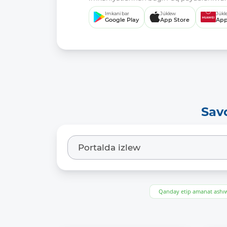
Imkani bar
Júklew
Júkl
Google Play
App Store
App
Sav
Qanday etip amanat ash