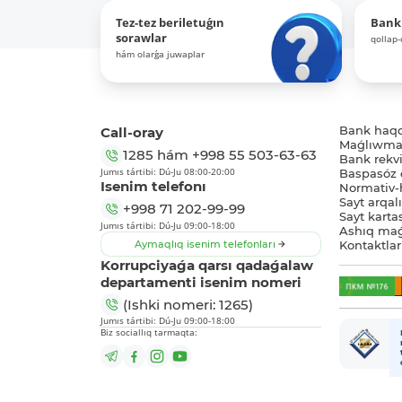
Tez-tez beriletuǵın
Bank
sorawlar
qollap
hám olarǵa juwaplar
Call-oray
Bank haq
Maǵlıwmat
1285
hám
+998 55 503-63-63
Bank rekviz
Jumıs tártibi: Dú-Ju 08:00-20:00
Baspasóz 
Isenim telefonı
Normativ-h
Sayt arqal
+998 71 202-99-99
Sayt karta
Jumıs tártibi: Dú-Ju 09:00-18:00
Ashıq maǵ
Aymaqlıq isenim telefonları
Kontaktlar
Korrupciyaǵa qarsı qadaǵalaw
departamenti isenim nomeri
(Ishki nomeri: 1265)
Jumıs tártibi: Dú-Ju 09:00-18:00
Biz sociallıq tarmaqta: