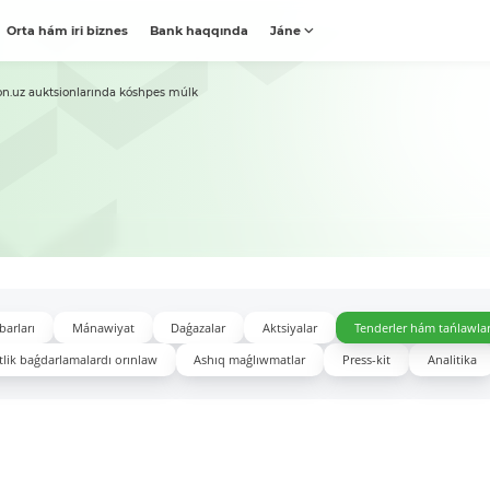
Orta hám iri biznes
Bank haqqında
Jáne
on.uz auktsionlarında kóshpes múlk
barları
Mánawiyat
Daǵazalar
Aktsiyalar
Tenderler hám tańlawla
lik baǵdarlamalardı orınlaw
Ashıq maǵlıwmatlar
Press-kit
Analitika