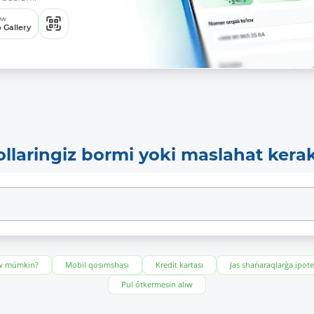
ew
 Gallery
ollaringiz bormi yoki maslahat kera
ıw múmkin?
Mobil qosımshası
Kredit kartası
Jas shańaraqlarǵa ipot
Pul ótkermesin alıw