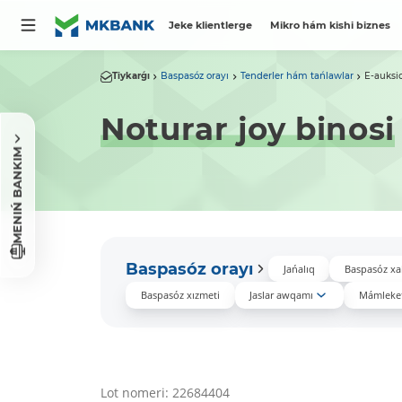
Jeke klientlerge
Mikro hám kishi biznes
Tiykarǵı
Baspasóz orayı
Tenderler hám tańlawlar
E-auksi
Noturar joy binosi
MENIŃ BANKIM
Baspasóz orayı
Jańalıq
Baspasóz xa
Baspasóz xızmeti
Jaslar awqamı
Mámleket
Lot nomeri: 22684404