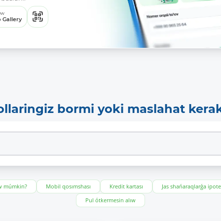
ew
 Gallery
ollaringiz bormi yoki maslahat kera
ıw múmkin?
Mobil qosımshası
Kredit kartası
Jas shańaraqlarǵa ipot
Pul ótkermesin alıw