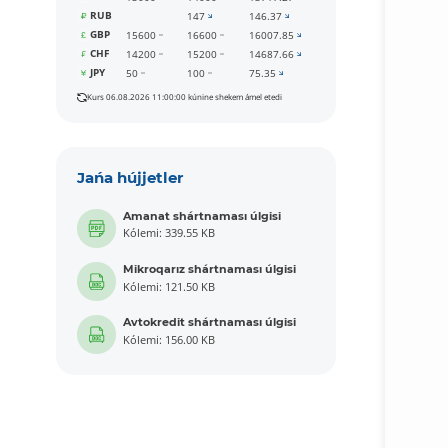
RUB
147
146.37
GBP
15600
16600
16007.85
CHF
14200
15200
14687.66
JPY
50
100
75.35
Kurs 06.08.2026 11:00:00 kúnine shekem ámel etedi
Jańa hújjetler
Amanat shártnaması úlgisi
Kólemi: 339.55 KB
Mikroqarız shártnaması úlgisi
Kólemi: 121.50 KB
Avtokredit shártnaması úlgisi
Kólemi: 156.00 KB