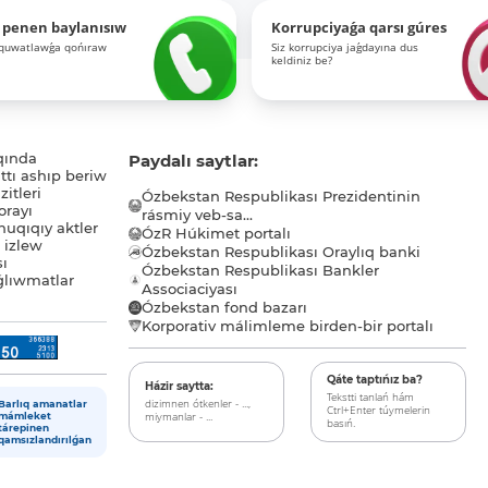
 penen baylanısıw
Korrupciyaǵa qarsı gúres
-quwatlawǵa qońıraw
Siz korrupciya jaǵdayına dus
keldiniz be?
qında
Paydalı saytlar:
tı ashıp beriw
itleri
Ózbekstan Respublikası Prezidentinin
orayı
rásmiy veb-sa...
uqıqıy aktler
ÓzR Húkimet portalı
ı izlew
Ózbekstan Respublikası Oraylıq banki
sı
Ózbekstan Respublikası Bankler
lıwmatlar
Associaciyası
Ózbekstan fond bazarı
Korporativ málimleme birden-bir portalı
Qáte taptıńız ba?
Házir saytta:
Tekstti tanlań hám
dizimnen ótkenler - ...,
Barlıq amanatlar
Ctrl+Enter túymelerin
miymanlar - ...
mámleket
basıń.
tárepinen
qamsızlandırılǵan