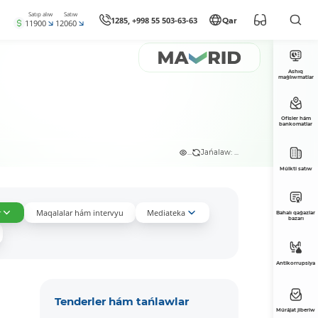
Satıp alıw
Satıw
1285, +998 55 503-63-63
Qar
11900
12060
Ashıq
maǵlıwmatlar
Ofisler hám
bankomatlar
...
Jańalaw: ...
Múlkti satıw
r
Maqalalar hám intervyu
Mediateka
Bahalı qaǵazlar
bazarı
Antikorrupsiya
Tenderler hám tańlawlar
Múrájat jiberiw