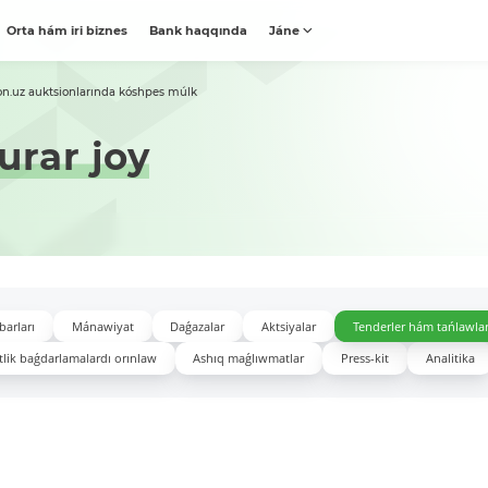
Orta hám iri biznes
Bank haqqında
Jáne
on.uz auktsionlarında kóshpes múlk
urar joy
barları
Mánawiyat
Daǵazalar
Aktsiyalar
Tenderler hám tańlawla
lik baǵdarlamalardı orınlaw
Ashıq maǵlıwmatlar
Press-kit
Analitika