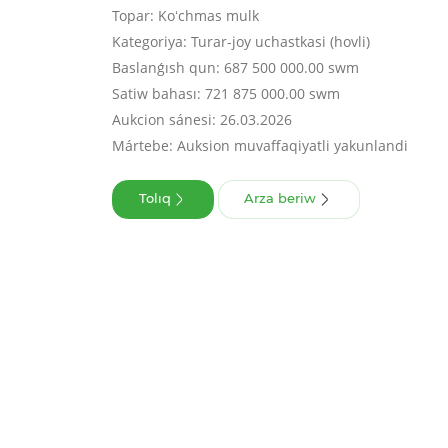
Topar: Koʻchmas mulk
Kategoriya: Turar-joy uchastkasi (hovli)
Baslanǵısh qun: 687 500 000.00 swm
Satiw bahası: 721 875 000.00 swm
Aukcion sánesi: 26.03.2026
Mártebe: Auksion muvaffaqiyatli yakunlandi
Tolıq
Arza beriw