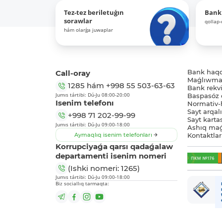
Tez-tez beriletuǵın
Bank
sorawlar
qollap
hám olarǵa juwaplar
Call-oray
Bank haq
Maǵlıwmat
1285
hám
+998 55 503-63-63
Bank rekviz
Jumıs tártibi: Dú-Ju 08:00-20:00
Baspasóz 
Isenim telefonı
Normativ-h
Sayt arqal
+998 71 202-99-99
Sayt karta
Jumıs tártibi: Dú-Ju 09:00-18:00
Ashıq maǵ
Aymaqlıq isenim telefonları
Kontaktlar
Korrupciyaǵa qarsı qadaǵalaw
departamenti isenim nomeri
(Ishki nomeri: 1265)
Jumıs tártibi: Dú-Ju 09:00-18:00
Biz sociallıq tarmaqta: