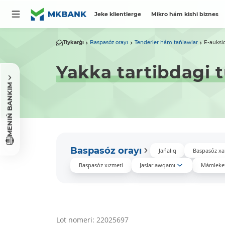
Jeke klientlerge
Mikro hám kishi biznes
Tiykarǵı
Baspasóz orayı
Tenderler hám tańlawlar
E-auksi
Yakka tartibdagi t
MENIŃ BANKIM
Baspasóz orayı
Jańalıq
Baspasóz xa
Baspasóz xızmeti
Jaslar awqamı
Mámleket
Lot nomeri: 22025697