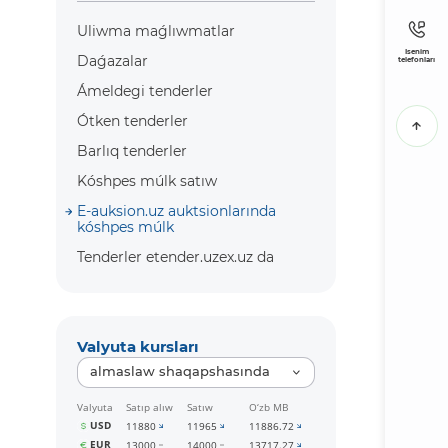
Uliwma maǵlıwmatlar
Isenim
Daǵazalar
telefonları
Ámeldegi tenderler
Ótken tenderler
Barlıq tenderler
Kóshpes múlk satıw
E-auksion.uz auktsionlarında
kóshpes múlk
Tenderler etender.uzex.uz da
Valyuta kursları
almaslaw shaqapshasında
Valyuta
Satıp alıw
Satıw
O‘zb MB
USD
11880
11965
11886.72
EUR
13000
14000
13717.27