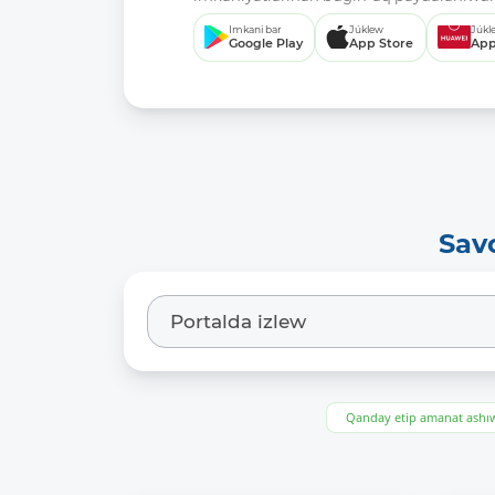
Imkani bar
Júklew
Júkl
Google Play
App Store
App
Sav
Qanday etip amanat ash