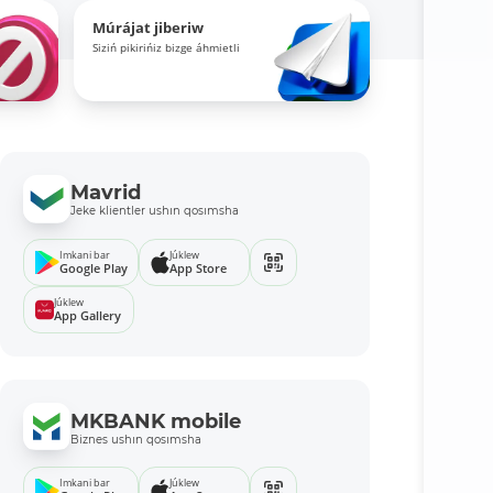
Múrájat jiberiw
Siziń pikirińiz bizge áhmietli
Mavrid
Jeke klientler ushın qosımsha
Imkani bar
Júklew
Google Play
App Store
Júklew
App Gallery
MKBANK mobile
Biznes ushın qosımsha
Imkani bar
Júklew