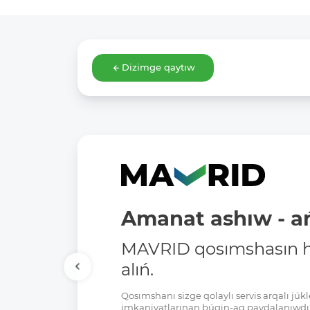
Dizimge qaytıw
Amanat ashıw - ań
MAVRID qosımshasın há
alıń.
Qosımshanı sizge qolaylı servis arqalı jú
imkaniyatlarınan búgin-aq paydalanıwdı 