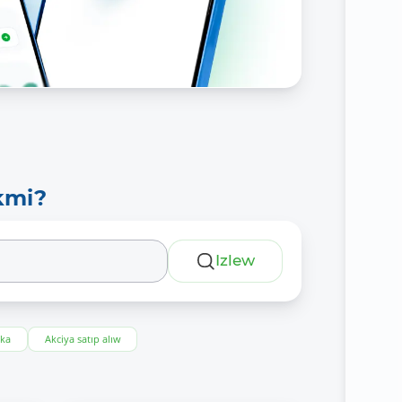
kmi?
Izlew
eka
Akciya satıp alıw