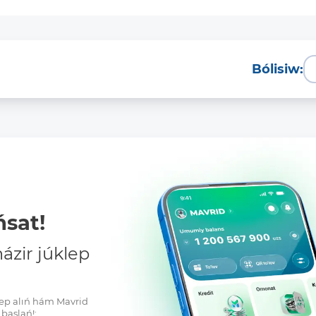
Bólisiw:
sat!
zir júklep
klep alıń hám Mavrid
baslań!: