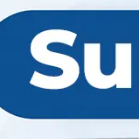
Siz korrupciya jaǵdayına dus
keldiniz be?
Múrájat jiberiw
Siziń pikirińiz bizge áhmietli
Call-oray
1285
hám
+998 55 503-63-63
Jumıs tártibi: Dú-Ju 08:00-20:00
Isenim telefonı
+998 71 202-99-99