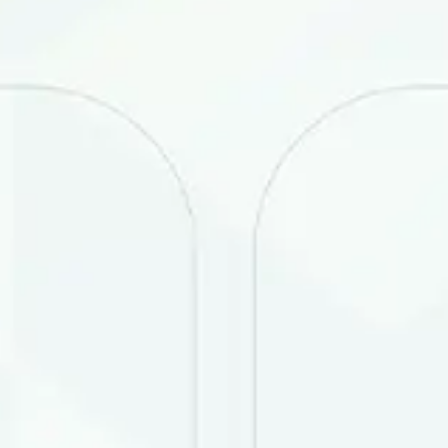
Dizimge qaytıw
Bólisiw: