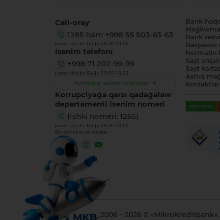
Call-oray
Bank haq
Maǵlıwmat
1285
hám
+998 55 503-63-63
Bank rekviz
Jumıs tártibi: Dú-Ju 08:00-20:00
Baspasóz 
Isenim telefonı
Normativ-h
Sayt arqal
+998 71 202-99-99
Sayt karta
Jumıs tártibi: Dú-Ju 09:00-18:00
Ashıq maǵ
Aymaqlıq isenim telefonları
Kontaktlar
Korrupciyaǵa qarsı qadaǵalaw
departamenti isenim nomeri
(Ishki nomeri: 1265)
Jumıs tártibi: Dú-Ju 09:00-18:00
Biz sociallıq tarmaqta:
_2006 – 2026 © «Mikrokreditbank»