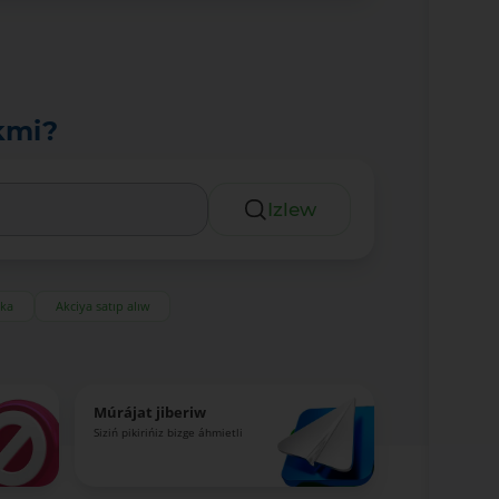
kmi?
Izlew
eka
Akciya satıp alıw
Múrájat jiberiw
Siziń pikirińiz bizge áhmietli