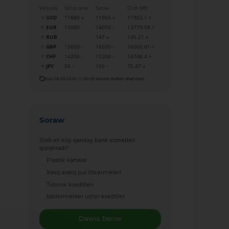
Valyuta
Satıp alıw
Satıw
O‘zb MB
USD
11880
11965
11952.1
EUR
13000
14000
13779.58
RUB
147
145.21
GBP
15600
16600
16066.01
CHF
14200
15200
14748.4
JPY
50
100
75.47
Kurs 06.08.2026 11:00:00 kúnine shekem ámel etedi
Soraw
Sizdi eń kóp qanday bank xizmetleri
qızıqtıradı?
Plastik kartalar
Xalıq aralıq pul ótkermeleri
Tutınıw kreditleri
Isbilermenler ushin kreditler
Dawıs beriw