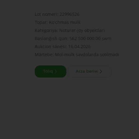
Lot nomeri: 22996526
Topar: Koʻchmas mulk
Kategoriya: Noturar-joy obyektlari
Baslanǵısh qun: 562 500 000.00 swm
Aukcion sánesi: 16.04.2026
Mártebe: Mol-mulk savdolarda sotilmadi
Tolıq
Arza beriw