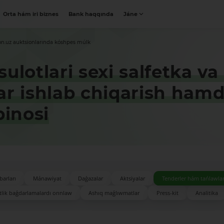
Orta hám iri biznes
Bank haqqında
Jáne
on.uz auktsionlarında kóshpes múlk
ulotlari sexi salfetka v
ar ishlab chiqarish hamd
binosi
barları
Mánawiyat
Daǵazalar
Aktsiyalar
Tenderler hám tańlawla
lik baǵdarlamalardı orınlaw
Ashıq maǵlıwmatlar
Press-kit
Analitika