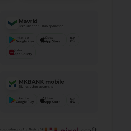
Mavrid
Jeke klientler ushın qosımsha
Imkani bar
Júklew
Google Play
App Store
Júklew
App Gallery
MKBANK mobile
Biznes ushın qosımsha
Imkani bar
Júklew
Google Play
App Store
 разработка сайта Pixelcraft®