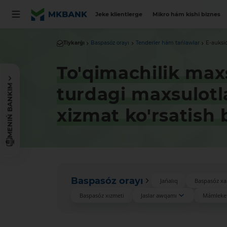
Jeke klientlerge
Mikro hám kishi biznes
Tiykarǵı
Baspasóz orayı
Tenderler hám tańlawlar
E-auksi
To'qimachilik maxs
MENIŃ BANKIM
turdagi maxsulotl
xizmat ko'rsatish 
Baspasóz orayı
Jańalıq
Baspasóz xa
Baspasóz xızmeti
Jaslar awqamı
Mámleket