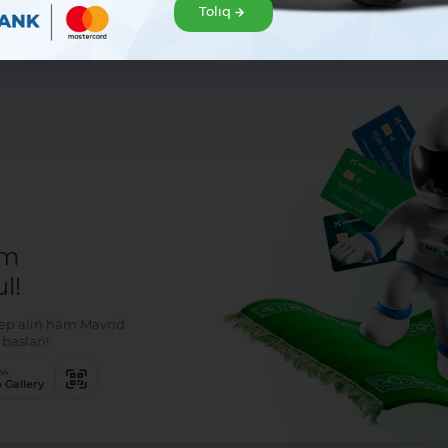
Tolıq
r
em
l!
klep alıń hám Mavrid
baslań!:
ew
 Gallery