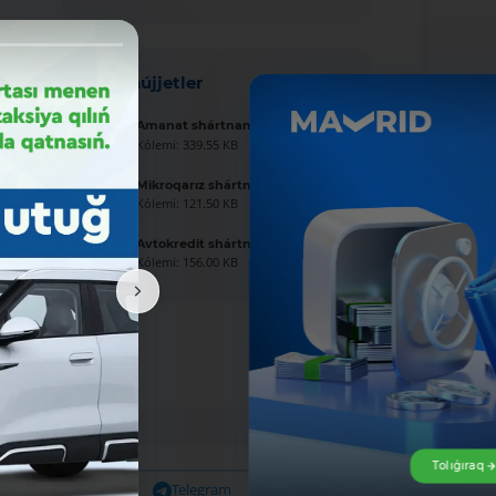
Jańa hújjetler
Amanat shártnaması úlgisi
Kólemi: 339.55 KB
Mikroqarız shártnaması úlgisi
Kólemi: 121.50 KB
Avtokredit shártnaması úlgisi
Kólemi: 156.00 KB
Tolıǵıraq
Facebook
Telegram
X