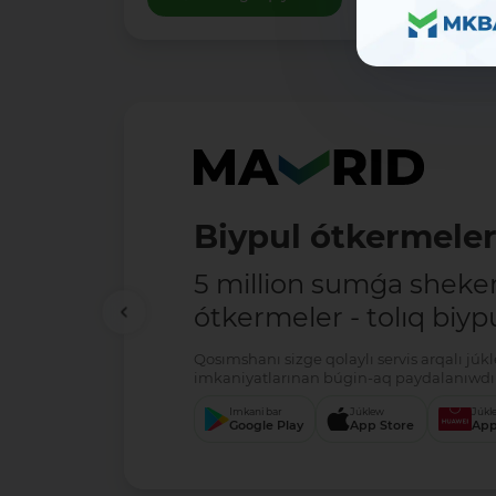
Biypul ótkermele
5 million sumǵa shek
ótkermeler - tolıq biypu
Qosımshanı sizge qolaylı servis arqalı jú
imkaniyatlarınan búgin-aq paydalanıwdı 
Imkani bar
Júklew
Júkl
Google Play
App Store
App