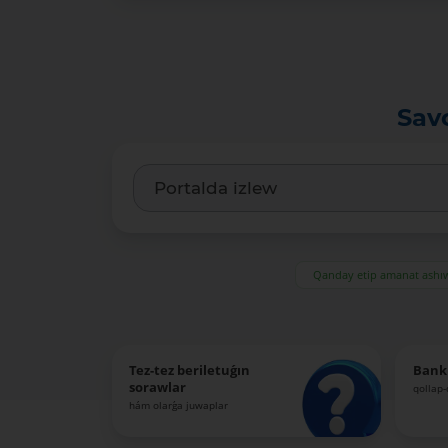
Sav
Qanday etip amanat ash
Tez-tez beriletuǵın
Bank
sorawlar
qollap
hám olarǵa juwaplar