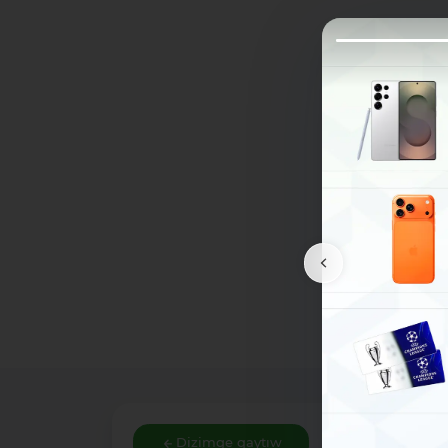
Dizimge qaytıw