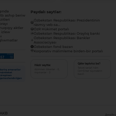
qında
Paydalı saytlar:
tı ashıp beriw
itleri
Ózbekstan Respublikası Prezidentinin
orayı
rásmiy veb-sa...
uqıqıy aktler
ÓzR Húkimet portalı
ı izlew
Ózbekstan Respublikası Oraylıq banki
sı
Ózbekstan Respublikası Bankler
lıwmatlar
Associaciyası
Ózbekstan fond bazarı
Korporativ málimleme birden-bir portalı
Qáte taptıńız ba?
Házir saytta:
Tekstti tanlań hám
dizimnen ótkenler - 0,
Barlıq amanatlar
Ctrl+Enter túymelerin
miymanlar - 3
mámleket
basıń.
tárepinen
qamsızlandırılǵan
 AKB
Дизайн и