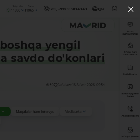
Satıp alıw
Satıw
1285, +998 55 503-63-63
Qar
11880
11965
Ashıq
maǵlıwmatlar
a boshqa yengil
Ofisler hám
a savdo do'konlari
bankomatlar
Múlkti satıw
30
Jańalaw: 16 Sa'wir 2026, 09:54
Bahalı qaǵazlar
bazarı
r
Maqalalar hám intervyu
Mediateka
Antikorrupsiya
Múrájat jiberiw