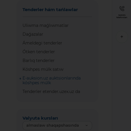
Tenderler hám tańlawlar
Isenim
telefonları
Uliwma maǵlıwmatlar
Daǵazalar
Ámeldegi tenderler
Ótken tenderler
Barlıq tenderler
Kóshpes múlk satıw
E-auksion.uz auktsionlarında
kóshpes múlk
Tenderler etender.uzex.uz da
Valyuta kursları
almaslaw shaqapshasında