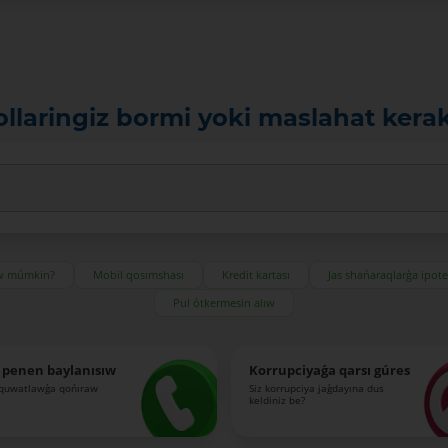
ollaringiz bormi yoki maslahat kera
ıw múmkin?
Mobil qosımshası
Kredit kartası
Jas shańaraqlarǵa ipot
Pul ótkermesin alıw
 penen baylanısıw
Korrupciyaǵa qarsı gúres
-quwatlawǵa qońıraw
Siz korrupciya jaǵdayına dus
keldiniz be?