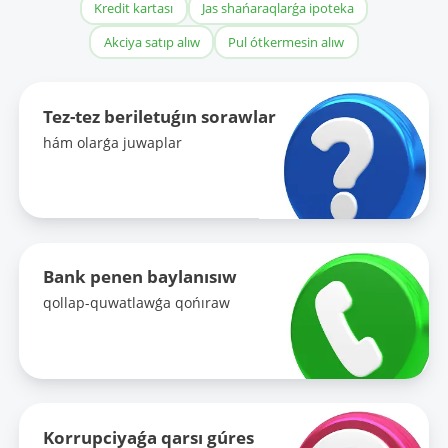
Kredit kartası
Jas shańaraqlarǵa ipoteka
Akciya satıp alıw
Pul ótkermesin alıw
Tez-tez beriletuǵın sorawlar
hám olarǵa juwaplar
Bank penen baylanısıw
qollap-quwatlawǵa qońıraw
Korrupciyaǵa qarsı gúres