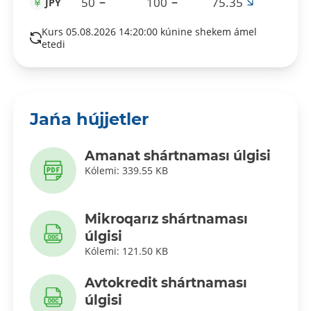
50
100
75.35
JPY
Kurs 05.08.2026 14:20:00 kúnine shekem ámel
etedi
Jańa hújjetler
Amanat shártnaması úlgisi
Kólemi: 339.55 KB
Mikroqarız shártnaması
úlgisi
Kólemi: 121.50 KB
Avtokredit shártnaması
úlgisi