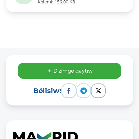
Kólemi: 156.00 KB
Dizimge qaytıw
Bólisiw: