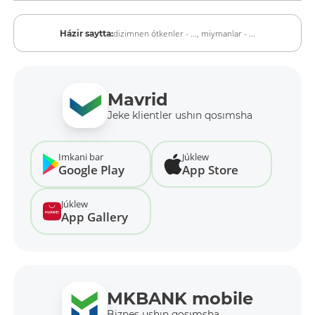
dizimnen ótkenler - ...,
miymanlar - ...
Házir saytta:
Mavrid
Jeke klientler ushın qosımsha
Imkani bar
Júklew
Google Play
App Store
Júklew
App Gallery
MKBANK mobile
Biznes ushın qosımsha