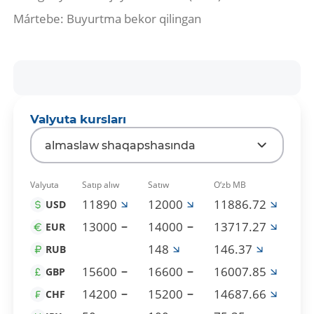
Mártebe: Buyurtma bekor qilingan
Valyuta kursları
almaslaw shaqapshasında
Valyuta
Satıp alıw
Satıw
O‘zb MB
11890
12000
11886.72
USD
13000
14000
13717.27
EUR
148
146.37
RUB
15600
16600
16007.85
GBP
14200
15200
14687.66
CHF