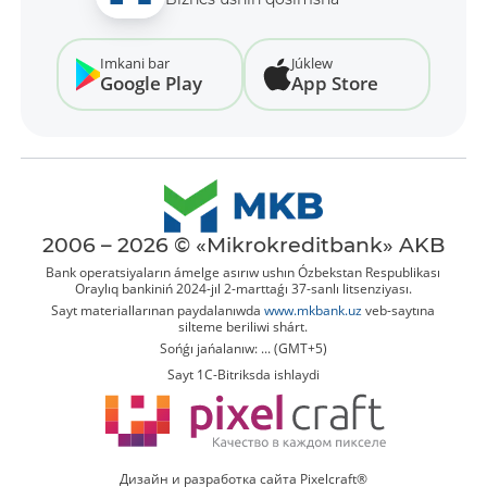
Imkani bar
Júklew
Google Play
App Store
2006 – 2026 © «Mikrokreditbank» AKB
Bank operatsiyaların ámelge asırıw ushın Ózbekstan Respublikası
Oraylıq bankiniń 2024-jıl 2-marttaǵı 37-sanlı litsenziyası.
Sayt materiallarınan paydalanıwda
www.mkbank.uz
veb-saytına
silteme beriliwi shárt.
Sońǵı jańalanıw: ... (GMT+5)
Sayt 1C-Bitriksda ishlaydi
Дизайн и разработка сайта Pixelcraft®