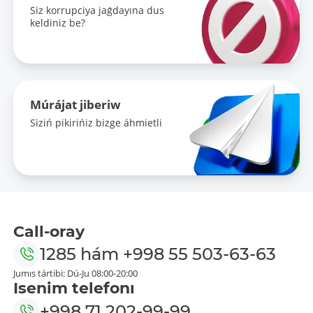
Siz korrupciya jaǵdayına dus
keldiniz be?
Múrájat jiberiw
Siziń pikirińiz bizge áhmietli
Call-oray
1285
hám
+998 55 503-63-63
Jumıs tártibi: Dú-Ju 08:00-20:00
Isenim telefonı
+998 71 202-99-99