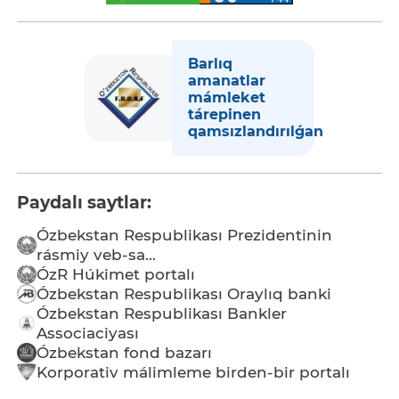
Barlıq
amanatlar
mámleket
tárepinen
qamsızlandırılǵan
Paydalı saytlar:
Ózbekstan Respublikası Prezidentinin
rásmiy veb-sa...
ÓzR Húkimet portalı
Ózbekstan Respublikası Oraylıq banki
Ózbekstan Respublikası Bankler
Associaciyası
Ózbekstan fond bazarı
Korporativ málimleme birden-bir portalı