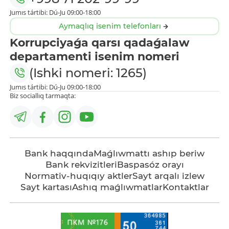
Jumıs tártibi: Dú-Ju 09:00-18:00
Aymaqlıq isenim telefonları
Korrupciyaǵa qarsı qadaǵalaw
departamenti isenim nomeri
(Ishki nomeri: 1265)
Jumıs tártibi: Dú-Ju 09:00-18:00
Biz sociallıq tarmaqta:
Bank haqqında
Maǵlıwmattı ashıp beriw
Bank rekvizitleri
Baspasóz orayı
Normativ-huqıqıy aktler
Sayt arqalı izlew
Sayt kartası
Ashıq maǵlıwmatlar
Kontaktlar