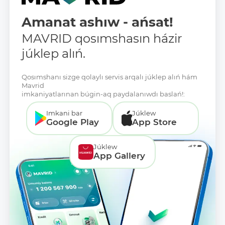
Amanat ashıw - ańsat!
MAVRID qosımshasın házir
júklep alıń.
Qosımshanı sizge qolaylı servis arqalı júklep alıń hám
Mavrid
imkaniyatlarınan búgin-aq paydalanıwdı baslań!:
Imkani bar
Júklew
Google Play
App Store
Júklew
App Gallery