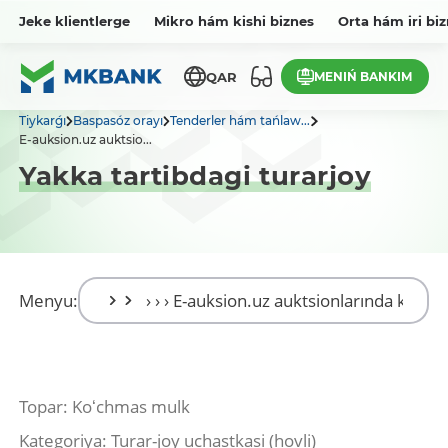
Jeke klientlerge
Mikro hám kishi biznes
Orta hám iri bi
MENIŃ BANKIM
QAR
Tiykarǵı
Baspasóz orayı
Tenderler hám tańlaw...
E-auksion.uz auktsio...
Yakka tartibdagi turarjoy
Menyu:
Topar: Koʻchmas mulk
Kategoriya: Turar-joy uchastkasi (hovli)