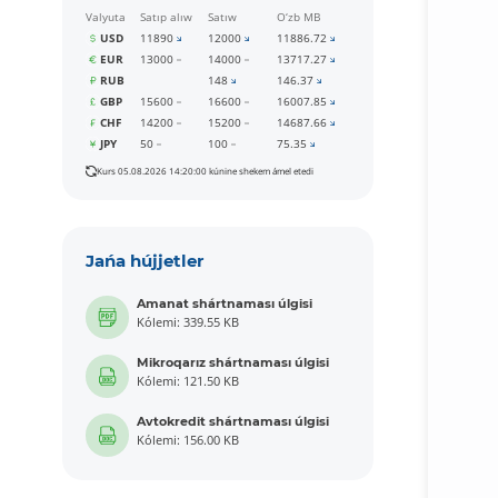
Valyuta
Satıp alıw
Satıw
O‘zb MB
USD
11890
12000
11886.72
EUR
13000
14000
13717.27
RUB
148
146.37
GBP
15600
16600
16007.85
CHF
14200
15200
14687.66
JPY
50
100
75.35
Kurs 05.08.2026 14:20:00 kúnine shekem ámel etedi
Jańa hújjetler
Amanat shártnaması úlgisi
Kólemi: 339.55 KB
Mikroqarız shártnaması úlgisi
Kólemi: 121.50 KB
Avtokredit shártnaması úlgisi
Kólemi: 156.00 KB