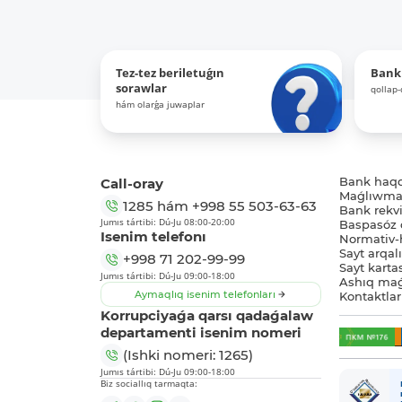
Tez-tez beriletuǵın
Bank
sorawlar
qollap
hám olarǵa juwaplar
Call-oray
Bank haq
Maǵlıwmat
1285
hám
+998 55 503-63-63
Bank rekviz
Jumıs tártibi: Dú-Ju 08:00-20:00
Baspasóz 
Isenim telefonı
Normativ-h
Sayt arqal
+998 71 202-99-99
Sayt karta
Jumıs tártibi: Dú-Ju 09:00-18:00
Ashıq maǵ
Aymaqlıq isenim telefonları
Kontaktlar
Korrupciyaǵa qarsı qadaǵalaw
departamenti isenim nomeri
(Ishki nomeri: 1265)
Jumıs tártibi: Dú-Ju 09:00-18:00
Biz sociallıq tarmaqta: