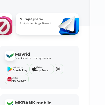
Múrájat jiberiw
Siziń pikirińiz bizge áhmietli
Mavrid
Jeke klientler ushın qosımsha
Imkani bar
Júklew
Google Play
App Store
Júklew
App Gallery
MKBANK mobile