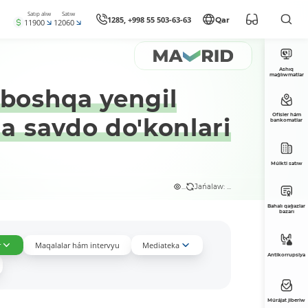
Satıp alıw
Satıw
1285, +998 55 503-63-63
Qar
11900
12060
Ashıq
maǵlıwmatlar
a boshqa yengil
Ofisler hám
a savdo do'konlari
bankomatlar
Múlkti satıw
...
Jańalaw: ...
Bahalı qaǵazlar
bazarı
r
Maqalalar hám intervyu
Mediateka
Antikorrupsiya
Múrájat jiberiw