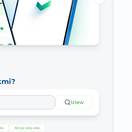
kmi?
Izlew
eka
Akciya satıp alıw