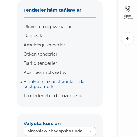
Tenderler hám tańlawlar
Isenim
telefonları
Uliwma maǵlıwmatlar
Daǵazalar
Ámeldegi tenderler
Ótken tenderler
Barlıq tenderler
Kóshpes múlk satıw
E-auksion.uz auktsionlarında
kóshpes múlk
Tenderler etender.uzex.uz da
Valyuta kursları
almaslaw shaqapshasında