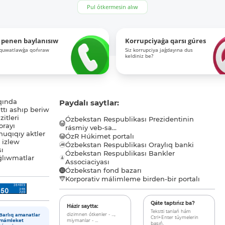
Pul ótkermesin alıw
 penen baylanısıw
Korrupciyaǵa qarsı gúres
-quwatlawǵa qońıraw
Siz korrupciya jaǵdayına dus
keldiniz be?
qında
Paydalı saytlar:
tı ashıp beriw
itleri
Ózbekstan Respublikası Prezidentinin
orayı
rásmiy veb-sa...
uqıqıy aktler
ÓzR Húkimet portalı
ı izlew
Ózbekstan Respublikası Oraylıq banki
sı
Ózbekstan Respublikası Bankler
lıwmatlar
Associaciyası
Ózbekstan fond bazarı
Korporativ málimleme birden-bir portalı
Qáte taptıńız ba?
Házir saytta:
Tekstti tanlań hám
dizimnen ótkenler - ...,
Barlıq amanatlar
Ctrl+Enter túymelerin
miymanlar - ...
mámleket
basıń.