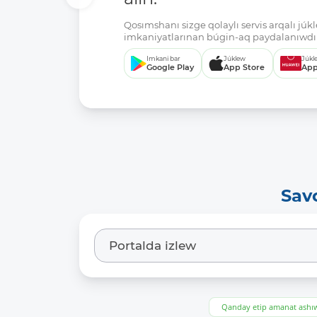
Qosımshanı sizge qolaylı servis arqalı jú
imkaniyatlarınan búgin-aq paydalanıwdı 
Imkani bar
Júklew
Júkl
Google Play
App Store
App
Sav
Qanday etip amanat ash