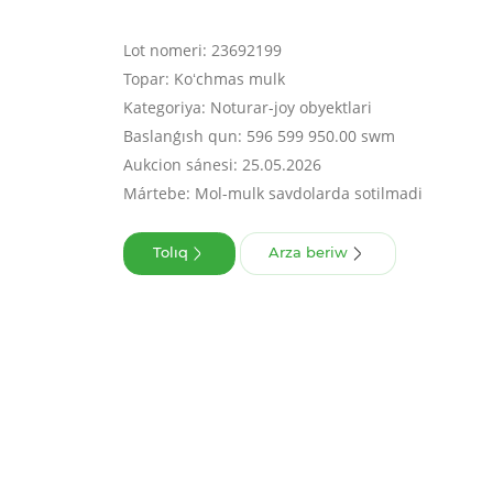
Lot nomeri: 23692199
Topar: Koʻchmas mulk
Kategoriya: Noturar-joy obyektlari
Baslanǵısh qun: 596 599 950.00 swm
Aukcion sánesi: 25.05.2026
Mártebe: Mol-mulk savdolarda sotilmadi
Tolıq
Arza beriw