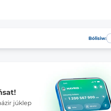
Bólisiw:
sat!
zir júklep