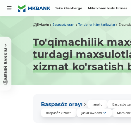
Jeke klientlerge
Mikro hám kishi biznes
Tiykarǵı
Baspasóz orayı
Tenderler hám tańlawlar
E-auksi
To'qimachilik maxs
MENIŃ BANKIM
turdagi maxsulotl
xizmat ko'rsatish 
Baspasóz orayı
Jańalıq
Baspasóz xa
Baspasóz xızmeti
Jaslar awqamı
Mámleket