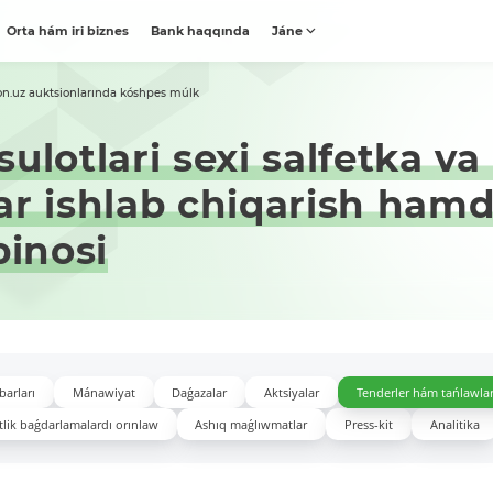
Orta hám iri biznes
Bank haqqında
Jáne
on.uz auktsionlarında kóshpes múlk
ulotlari sexi salfetka v
ar ishlab chiqarish hamd
binosi
barları
Mánawiyat
Daǵazalar
Aktsiyalar
Tenderler hám tańlawla
lik baǵdarlamalardı orınlaw
Ashıq maǵlıwmatlar
Press-kit
Analitika