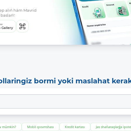
klep alıń hám Mavrid
baslań!:
ew
 Gallery
ollaringiz bormi yoki maslahat kera
ıw múmkin?
Mobil qosımshası
Kredit kartası
Jas shańaraqlarǵa ipot