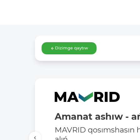
Dizimge qaytıw
Amanat ashıw - ań
MAVRID qosımshasın há
alıń.