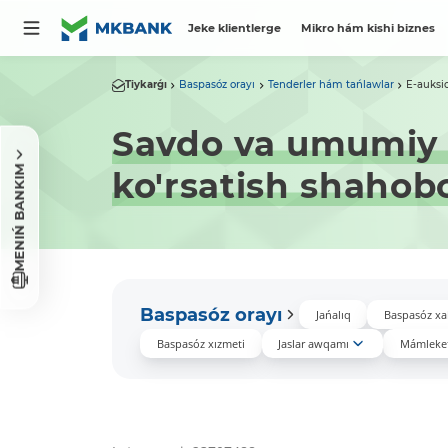
Jeke klientlerge
Mikro hám kishi biznes
Tiykarǵı
Baspasóz orayı
Tenderler hám tańlawlar
E-auksi
Savdo va umumiy 
MENIŃ BANKIM
ko'rsatish shahob
Baspasóz orayı
Jańalıq
Baspasóz xa
Baspasóz xızmeti
Jaslar awqamı
Mámleket