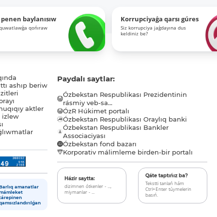
 penen baylanısıw
Korrupciyaǵa qarsı gúres
-quwatlawǵa qońıraw
Siz korrupciya jaǵdayına dus
keldiniz be?
qında
Paydalı saytlar:
tı ashıp beriw
itleri
Ózbekstan Respublikası Prezidentinin
orayı
rásmiy veb-sa...
uqıqıy aktler
ÓzR Húkimet portalı
ı izlew
Ózbekstan Respublikası Oraylıq banki
sı
Ózbekstan Respublikası Bankler
lıwmatlar
Associaciyası
Ózbekstan fond bazarı
Korporativ málimleme birden-bir portalı
Qáte taptıńız ba?
Házir saytta:
Tekstti tanlań hám
dizimnen ótkenler - ...,
Barlıq amanatlar
Ctrl+Enter túymelerin
miymanlar - ...
mámleket
basıń.
tárepinen
qamsızlandırılǵan