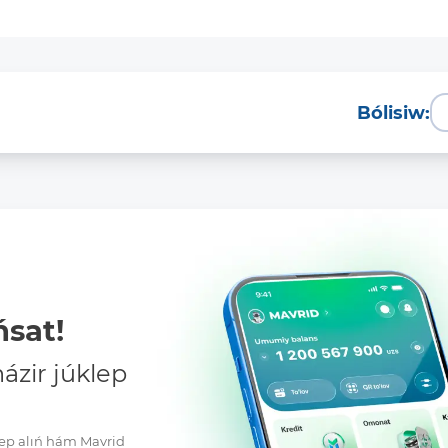
Bólisiw:
sat!
zir júklep
klep alıń hám Mavrid