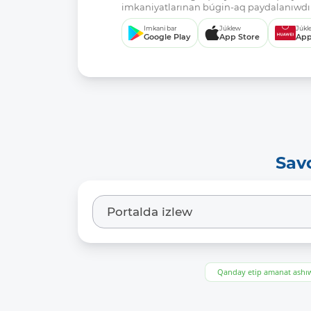
imkaniyatlarınan búgin-aq paydalanıwdı 
Imkani bar
Júklew
Júkl
Google Play
App Store
App
Sav
Qanday etip amanat ash