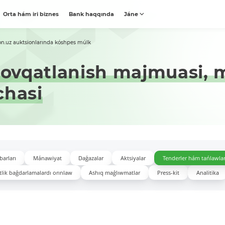
Orta hám iri biznes
Bank haqqında
Jáne
on.uz auktsionlarında kóshpes múlk
ovqatlanish majmuasi, m
chasi
barları
Mánawiyat
Daǵazalar
Aktsiyalar
Tenderler hám tańlawla
lik baǵdarlamalardı orınlaw
Ashıq maǵlıwmatlar
Press-kit
Analitika