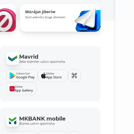
Múrájat jiberiw
Siziń pikirińiz bizge áhmietli
Mavrid
Jeke klientler ushın qosımsha
Imkani bar
Júklew
Google Play
App Store
Júklew
App Gallery
MKBANK mobile
Biznes ushın qosımsha