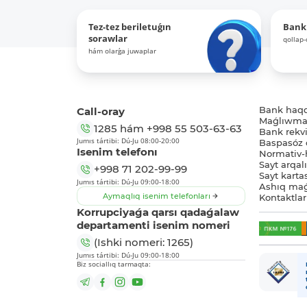
Tez-tez beriletuǵın
Bank
sorawlar
qollap
hám olarǵa juwaplar
Call-oray
Bank haq
Maǵlıwmat
1285
hám
+998 55 503-63-63
Bank rekviz
Jumıs tártibi: Dú-Ju 08:00-20:00
Baspasóz 
Isenim telefonı
Normativ-h
Sayt arqal
+998 71 202-99-99
Sayt karta
Jumıs tártibi: Dú-Ju 09:00-18:00
Ashıq maǵ
Aymaqlıq isenim telefonları
Kontaktlar
Korrupciyaǵa qarsı qadaǵalaw
departamenti isenim nomeri
(Ishki nomeri: 1265)
Jumıs tártibi: Dú-Ju 09:00-18:00
Biz sociallıq tarmaqta: