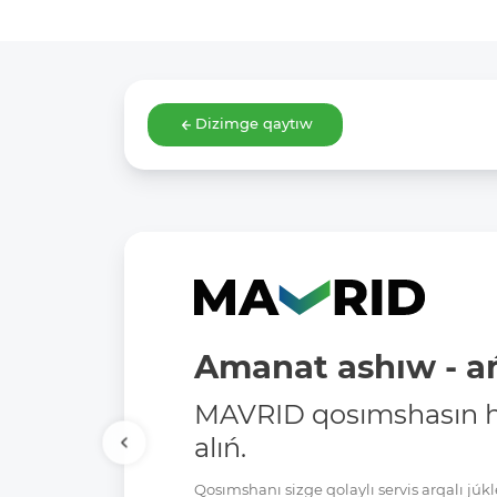
Dizimge qaytıw
Amanat ashıw - ań
MAVRID qosımshasın há
alıń.
Qosımshanı sizge qolaylı servis arqalı jú