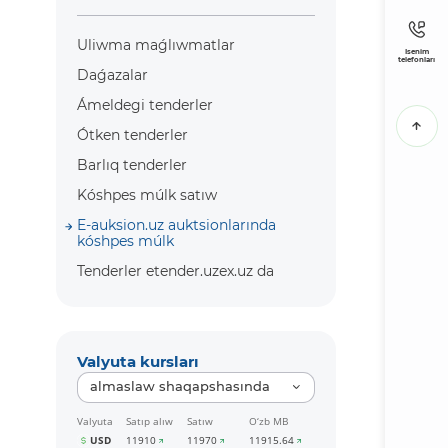
Uliwma maǵlıwmatlar
Isenim
telefonları
Daǵazalar
Ámeldegi tenderler
Ótken tenderler
Barlıq tenderler
Kóshpes múlk satıw
E-auksion.uz auktsionlarında
kóshpes múlk
Tenderler etender.uzex.uz da
Valyuta kursları
almaslaw shaqapshasında
Valyuta
Satıp alıw
Satıw
O‘zb MB
USD
11910
11970
11915.64