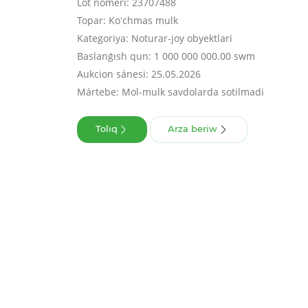
Lot nomeri: 23707488
Topar: Koʻchmas mulk
Kategoriya: Noturar-joy obyektlari
Baslanǵısh qun: 1 000 000 000.00 swm
Aukcion sánesi: 25.05.2026
Mártebe: Mol-mulk savdolarda sotilmadi
Tolıq
Arza beriw