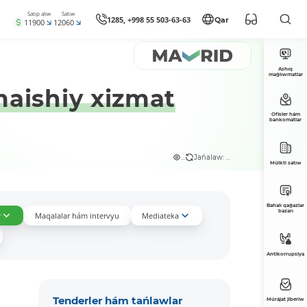
Satıp alıw
Satıw
1285, +998 55 503-63-63
Qar
11900
12060
Ashıq
maǵlıwmatlar
aishiy xizmat
Ofisler hám
bankomatlar
...
Jańalaw: ...
Múlkti satıw
Bahalı qaǵazlar
bazarı
r
Maqalalar hám intervyu
Mediateka
Antikorrupsiya
Tenderler hám tańlawlar
Múrájat jiberiw