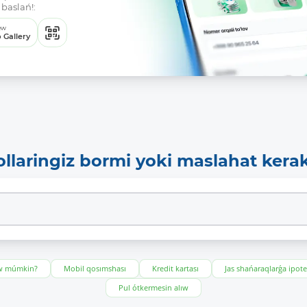
baslań!:
ew
 Gallery
ollaringiz bormi yoki maslahat kera
ıw múmkin?
Mobil qosımshası
Kredit kartası
Jas shańaraqlarǵa ipot
Pul ótkermesin alıw