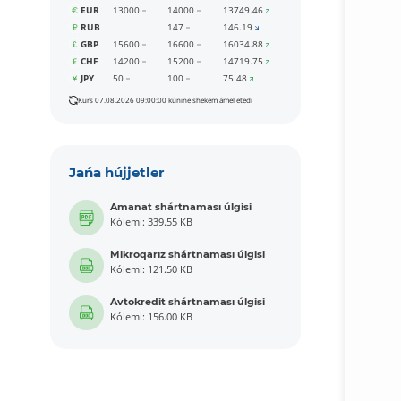
EUR
13000
14000
13749.46
RUB
147
146.19
GBP
15600
16600
16034.88
CHF
14200
15200
14719.75
JPY
50
100
75.48
Kurs 07.08.2026 09:00:00 kúnine shekem ámel etedi
Jańa hújjetler
Amanat shártnaması úlgisi
Kólemi: 339.55 KB
Mikroqarız shártnaması úlgisi
Kólemi: 121.50 KB
Avtokredit shártnaması úlgisi
Kólemi: 156.00 KB