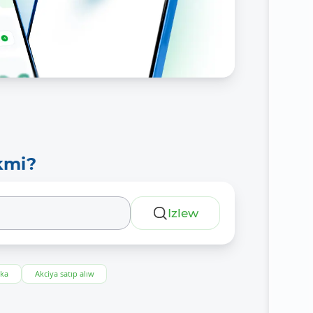
kmi?
Izlew
eka
Akciya satıp alıw