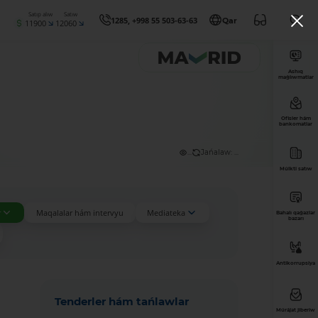
Satıp alıw
Satıw
1285, +998 55 503-63-63
Qar
11900
12060
Ashıq
maǵlıwmatlar
Ofisler hám
bankomatlar
...
Jańalaw: ...
Múlkti satıw
r
Maqalalar hám intervyu
Mediateka
Bahalı qaǵazlar
bazarı
Antikorrupsiya
Tenderler hám tańlawlar
Múrájat jiberiw