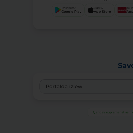
Imkani bar
Júklew
Júkl
Google Play
App Store
App
Sav
Qanday etip amanat ash