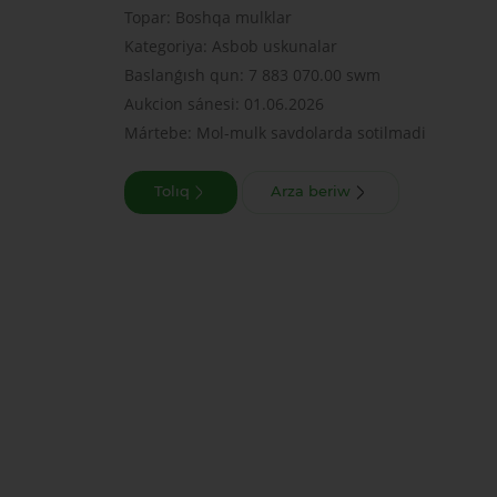
Topar: Boshqa mulklar
Kategoriya: Asbob uskunalar
Baslanǵısh qun: 7 883 070.00 swm
Aukcion sánesi: 01.06.2026
Mártebe: Mol-mulk savdolarda sotilmadi
Tolıq
Arza beriw