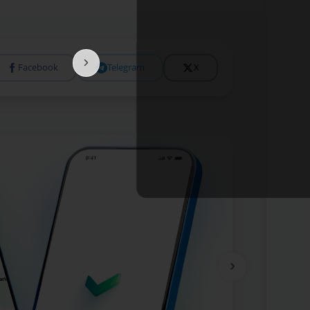
Facebook
Telegram
X
Tolıǵıraq