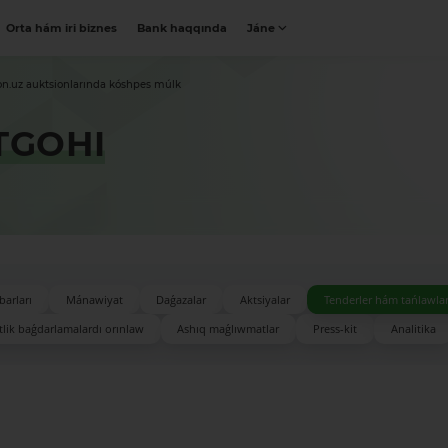
Orta hám iri biznes
Bank haqqında
Jáne
on.uz auktsionlarında kóshpes múlk
TGOHI
barları
Mánawiyat
Daǵazalar
Aktsiyalar
Tenderler hám tańlawla
lik baǵdarlamalardı orınlaw
Ashıq maǵlıwmatlar
Press-kit
Analitika