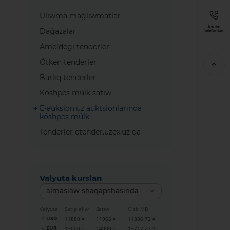
Uliwma maǵlıwmatlar
Isenim
Daǵazalar
telefonları
Ámeldegi tenderler
Ótken tenderler
Barlıq tenderler
Kóshpes múlk satıw
E-auksion.uz auktsionlarında
kóshpes múlk
Tenderler etender.uzex.uz da
Valyuta kursları
almaslaw shaqapshasında
Valyuta
Satıp alıw
Satıw
O‘zb MB
USD
11880
11965
11886.72
EUR
13000
14000
13717.27