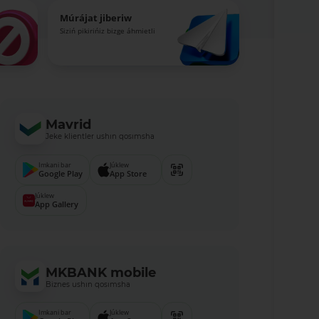
Múrájat jiberiw
Siziń pikirińiz bizge áhmietli
Mavrid
Jeke klientler ushın qosımsha
Imkani bar
Júklew
Google Play
App Store
Júklew
App Gallery
MKBANK mobile
Biznes ushın qosımsha
Imkani bar
Júklew