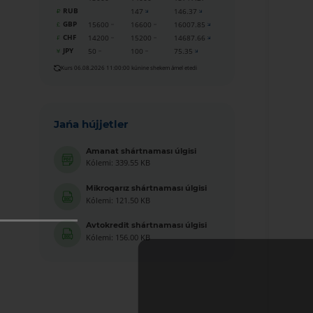
RUB
147
146.37
GBP
15600
16600
16007.85
CHF
14200
15200
14687.66
JPY
50
100
75.35
Kurs 06.08.2026 11:00:00 kúnine shekem ámel etedi
Jańa hújjetler
Amanat shártnaması úlgisi
Kólemi: 339.55 KB
Mikroqarız shártnaması úlgisi
Kólemi: 121.50 KB
Avtokredit shártnaması úlgisi
Kólemi: 156.00 KB