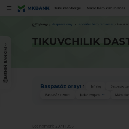
Jeke klientlerge
Mikro hám kishi biznes
Tiykarǵı
Baspasóz orayı
Tenderler hám tańlawlar
E-auksi
TIKUVCHILIK DAS
MENIŃ BANKIM
Baspasóz orayı
Jańalıq
Baspasóz xa
Baspasóz xızmeti
Jaslar awqamı
Mámleket
Lot nomeri: 23711356