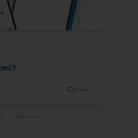
kmi?
Izlew
eka
Akciya satıp alıw