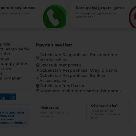
 penen baylanısıw
Korrupciyaǵa qarsı gúres
-quwatlawǵa qońıraw
Siz korrupciya jaǵdayına dus
keldiniz be?
qında
Paydalı saytlar:
tı ashıp beriw
itleri
Ózbekstan Respublikası Prezidentinin
orayı
rásmiy veb-sa...
uqıqıy aktler
ÓzR Húkimet portalı
ı izlew
Ózbekstan Respublikası Oraylıq banki
sı
Ózbekstan Respublikası Bankler
lıwmatlar
Associaciyası
Ózbekstan fond bazarı
Korporativ málimleme birden-bir portalı
Qáte taptıńız ba?
Házir saytta:
Tekstti tanlań hám
dizimnen ótkenler - ...,
Barlıq amanatlar
Ctrl+Enter túymelerin
miymanlar - ...
mámleket
basıń.
tárepinen
qamsızlandırılǵan