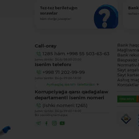
Tez-tez beriletuǵın
Bank
sorawlar
qollap
hám olarǵa juwaplar
Call-oray
Bank haq
Maǵlıwmat
1285
hám
+998 55 503-63-63
Bank rekviz
Jumıs tártibi: Dú-Ju 08:00-20:00
Baspasóz 
Isenim telefonı
Normativ-h
Sayt arqal
+998 71 202-99-99
Sayt karta
Jumıs tártibi: Dú-Ju 09:00-18:00
Ashıq maǵ
Aymaqlıq isenim telefonları
Kontaktlar
Korrupciyaǵa qarsı qadaǵalaw
departamenti isenim nomeri
(Ishki nomeri: 1265)
Jumıs tártibi: Dú-Ju 09:00-18:00
Biz sociallıq tarmaqta: