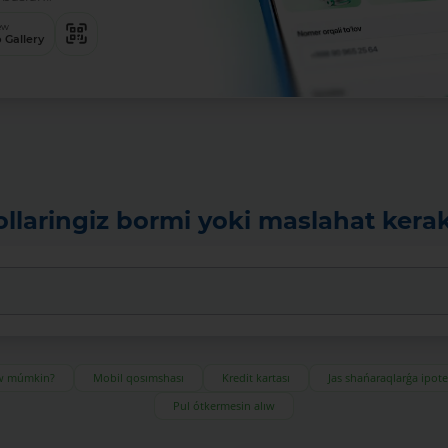
ew
 Gallery
ollaringiz bormi yoki maslahat kera
ıw múmkin?
Mobil qosımshası
Kredit kartası
Jas shańaraqlarǵa ipot
Pul ótkermesin alıw