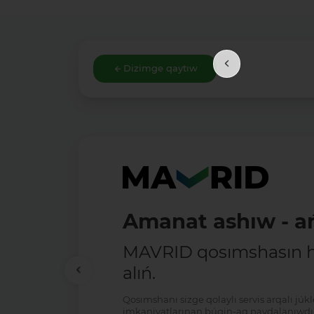
Dizimge qaytıw
Amanat ashıw - ań
MAVRID qosımshasın há
alıń.
Qosımshanı sizge qolaylı servis arqalı jú
imkaniyatlarınan búgin-aq paydalanıwdı 