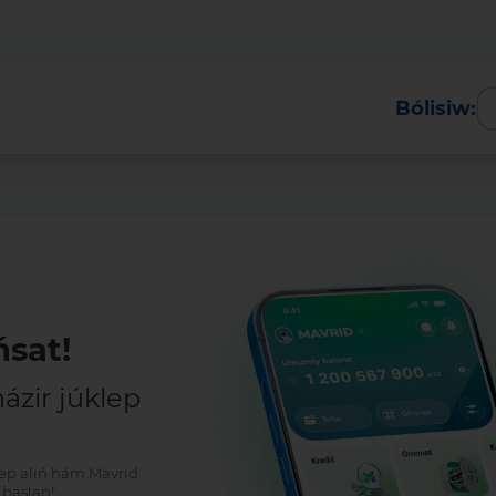
Bólisiw:
Tolıq
sat!
zir júklep
klep alıń hám Mavrid
baslań!: