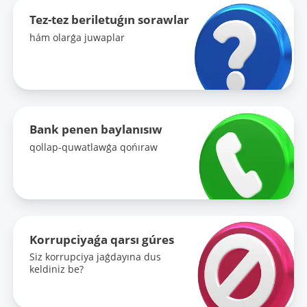
Tez-tez beriletuǵın sorawlar
hám olarǵa juwaplar
Bank penen baylanısıw
qollap-quwatlawǵa qońıraw
Korrupciyaǵa qarsı gúres
Siz korrupciya jaǵdayına dus
keldiniz be?