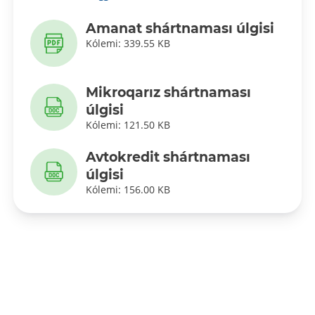
Amanat shártnaması úlgisi
Kólemi: 339.55 KB
Mikroqarız shártnaması
úlgisi
Kólemi: 121.50 KB
Avtokredit shártnaması
úlgisi
Kólemi: 156.00 KB