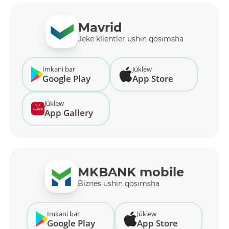
Mavrid
Jeke klientler ushın qosımsha
Imkani bar
Júklew
Google Play
App Store
Júklew
App Gallery
MKBANK mobile
Biznes ushın qosımsha
Imkani bar
Júklew
Google Play
App Store