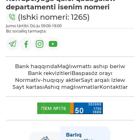
departamenti isenim nomeri
(Ishki nomeri: 1265)
Jumıs tártibi: Dú-Ju 09:00-18:00
Biz sociallıq tarmaqta:
Bank haqqında
Maǵlıwmattı ashıp beriw
Bank rekvizitleri
Baspasóz orayı
Normativ-huqıqıy aktler
Sayt arqalı izlew
Sayt kartası
Ashıq maǵlıwmatlar
Kontaktlar
Barlıq