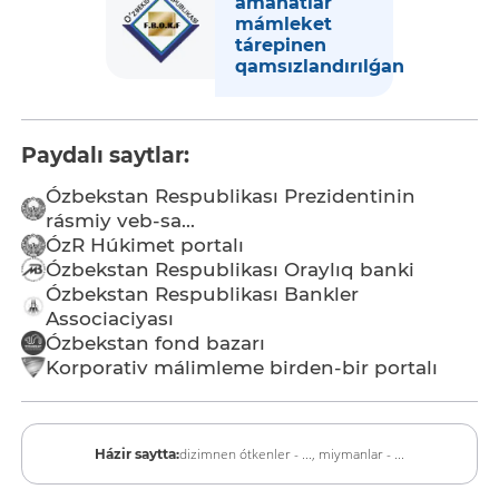
amanatlar
mámleket
tárepinen
qamsızlandırılǵan
Paydalı saytlar:
Ózbekstan Respublikası Prezidentinin
rásmiy veb-sa...
ÓzR Húkimet portalı
Ózbekstan Respublikası Oraylıq banki
Ózbekstan Respublikası Bankler
Associaciyası
Ózbekstan fond bazarı
Korporativ málimleme birden-bir portalı
dizimnen ótkenler - ...,
miymanlar - ...
Házir saytta: