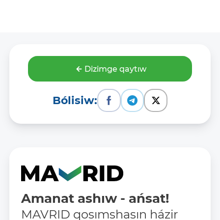
Dizimge qaytıw
Bólisiw:
Amanat ashıw - ańsat!
MAVRID qosımshasın házir