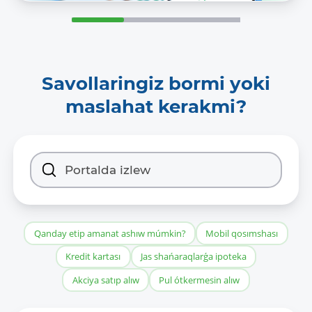
Savollaringiz bormi yoki
maslahat kerakmi?
Qanday etip amanat ashıw múmkin?
Mobil qosımshası
Kredit kartası
Jas shańaraqlarǵa ipoteka
Akciya satıp alıw
Pul ótkermesin alıw