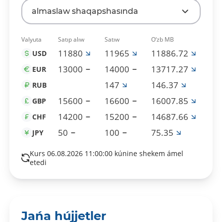
almaslaw shaqapshasında
Valyuta
Satıp alıw
Satıw
O‘zb MB
11880
11965
11886.72
USD
13000
14000
13717.27
EUR
147
146.37
RUB
15600
16600
16007.85
GBP
14200
15200
14687.66
CHF
50
100
75.35
JPY
Kurs 06.08.2026 11:00:00 kúnine shekem ámel
etedi
Jańa hújjetler