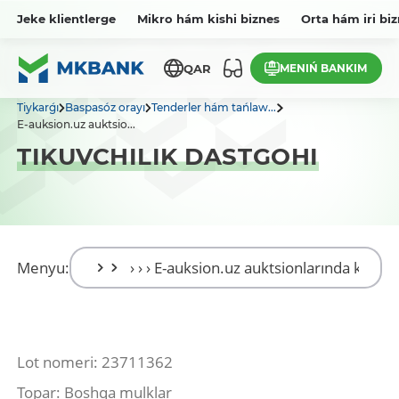
Jeke klientlerge
Mikro hám kishi biznes
Orta hám iri bi
MENIŃ BANKIM
QAR
Tiykarǵı
Baspasóz orayı
Tenderler hám tańlaw...
E-auksion.uz auktsio...
TIKUVCHILIK DASTGOHI
Menyu:
Lot nomeri: 23711362
Topar: Boshqa mulklar