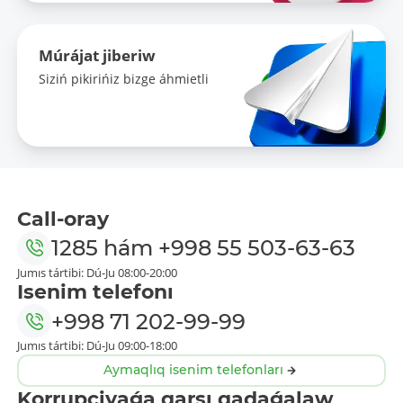
Múrájat jiberiw
Siziń pikirińiz bizge áhmietli
Call-oray
1285
hám
+998 55 503-63-63
Jumıs tártibi: Dú-Ju 08:00-20:00
Isenim telefonı
+998 71 202-99-99
Jumıs tártibi: Dú-Ju 09:00-18:00
Aymaqlıq isenim telefonları
Korrupciyaǵa qarsı qadaǵalaw