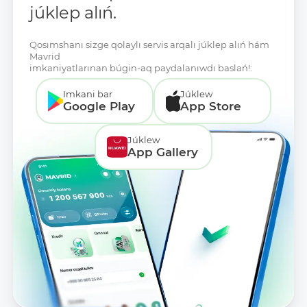
júklep alıń.
Qosımshanı sizge qolaylı servis arqalı júklep alıń hám
Mavrid
imkaniyatlarınan búgin-aq paydalanıwdı baslań!:
Imkani bar
Júklew
Google Play
App Store
Júklew
App Gallery