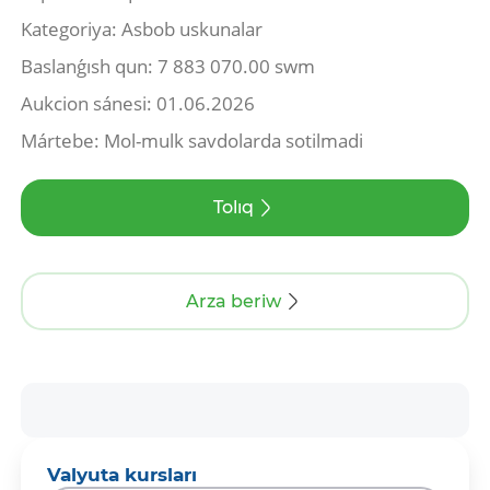
Kategoriya: Asbob uskunalar
Baslanǵısh qun: 7 883 070.00 swm
Aukcion sánesi: 01.06.2026
Mártebe: Mol-mulk savdolarda sotilmadi
Tolıq
Arza beriw
Valyuta kursları