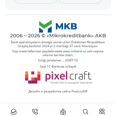
2006 – 2026 © «Mikrokreditbank» AKB
Bank operatsiyaların ámelge asırıw ushın Ózbekstan Respublikası
Oraylıq bankiniń 2024-jıl 2-marttaǵı 37-sanlı litsenziyası.
Sayt materiallarınan paydalanıwda
www.mkbank.uz
veb-saytına
silteme beriliwi shárt.
Sońǵı jańalanıw: ... (GMT+5)
Sayt 1C-Bitriksda ishlaydi
Дизайн и разработка сайта Pixelcraft®
Tolıq