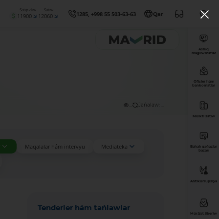
Satıp alıw
Satıw
1285, +998 55 503-63-63
Qar
11900
12060
Ashıq
maǵlıwmatlar
Ofisler hám
bankomatlar
...
Jańalaw: ...
Múlkti satıw
r
Maqalalar hám intervyu
Mediateka
Bahalı qaǵazlar
bazarı
Antikorrupsiya
Tenderler hám tańlawlar
Múrájat jiberiw