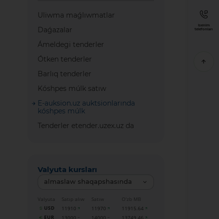
Uliwma maǵlıwmatlar
Isenim
Daǵazalar
telefonları
Ámeldegi tenderler
Ótken tenderler
Barlıq tenderler
Kóshpes múlk satıw
E-auksion.uz auktsionlarında
kóshpes múlk
Tenderler etender.uzex.uz da
Valyuta kursları
almaslaw shaqapshasında
Valyuta
Satıp alıw
Satıw
O‘zb MB
USD
11910
11970
11915.64
EUR
13000
14000
13749.46