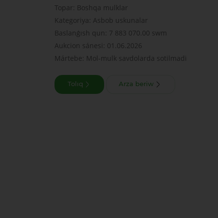
Topar: Boshqa mulklar
Kategoriya: Asbob uskunalar
Baslanǵısh qun: 7 883 070.00 swm
Aukcion sánesi: 01.06.2026
Mártebe: Mol-mulk savdolarda sotilmadi
Tolıq
Arza beriw