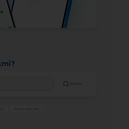
kmi?
Izlew
eka
Akciya satıp alıw