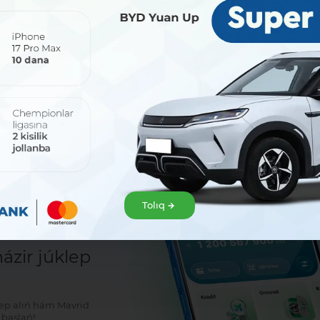
Bólisiw:
Tolıq
sat!
zir júklep
klep alıń hám Mavrid
baslań!: