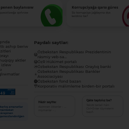
 penen baylanısıw
Korrupciyaǵa qarsı gúres
-quwatlawǵa qońıraw
Siz korrupciya jaǵdayına dus
keldiniz be?
qında
Paydalı saytlar:
tı ashıp beriw
itleri
Ózbekstan Respublikası Prezidentinin
orayı
rásmiy veb-sa...
uqıqıy aktler
ÓzR Húkimet portalı
ı izlew
Ózbekstan Respublikası Oraylıq banki
sı
Ózbekstan Respublikası Bankler
lıwmatlar
Associaciyası
Ózbekstan fond bazarı
Korporativ málimleme birden-bir portalı
Qáte taptıńız ba?
Házir saytta:
Tekstti tanlań hám
dizimnen ótkenler - ...,
Barlıq amanatlar
Ctrl+Enter túymelerin
miymanlar - ...
mámleket
basıń.
tárepinen
qamsızlandırılǵan