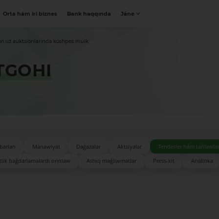
Orta hám iri biznes
Bank haqqında
Jáne
on.uz auktsionlarında kóshpes múlk
TGOHI
barları
Mánawiyat
Daǵazalar
Aktsiyalar
Tenderler hám tańlawla
lik baǵdarlamalardı orınlaw
Ashıq maǵlıwmatlar
Press-kit
Analitika