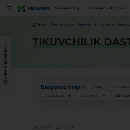
Jeke klientlerge
Mikro hám kishi biznes
Tiykarǵı
Baspasóz orayı
Tenderler hám tańlawlar
E-auksi
TIKUVCHILIK DAS
MENIŃ BANKIM
Baspasóz orayı
Jańalıq
Baspasóz xa
Baspasóz xızmeti
Jaslar awqamı
Mámleket
Lot nomeri: 23711368