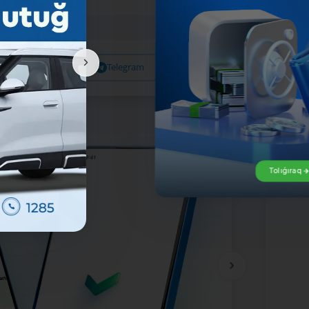
Facebook
Telegram
X
Tolıǵıraq