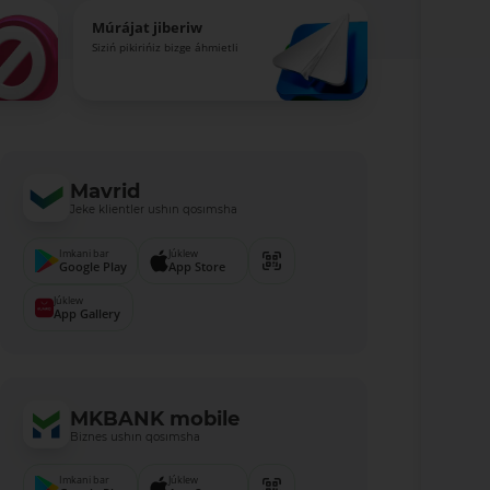
Múrájat jiberiw
Siziń pikirińiz bizge áhmietli
Mavrid
Jeke klientler ushın qosımsha
Imkani bar
Júklew
Google Play
App Store
Júklew
App Gallery
MKBANK mobile
Biznes ushın qosımsha
Imkani bar
Júklew