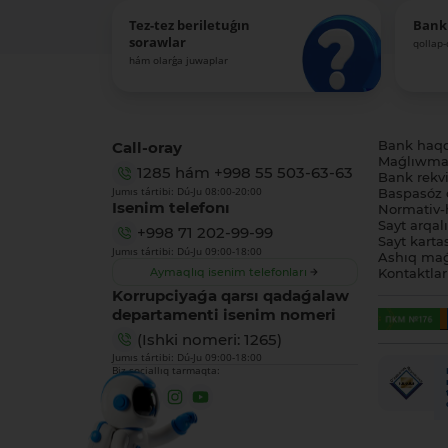
Tez-tez beriletuǵın
Bank
sorawlar
qollap
hám olarǵa juwaplar
Call-oray
Bank haq
Maǵlıwmat
1285
hám
+998 55 503-63-63
Bank rekviz
Jumıs tártibi: Dú-Ju 08:00-20:00
Baspasóz 
Isenim telefonı
Normativ-h
Sayt arqal
+998 71 202-99-99
Sayt karta
Jumıs tártibi: Dú-Ju 09:00-18:00
Ashıq maǵ
Aymaqlıq isenim telefonları
Kontaktlar
Korrupciyaǵa qarsı qadaǵalaw
departamenti isenim nomeri
(Ishki nomeri: 1265)
Jumıs tártibi: Dú-Ju 09:00-18:00
Biz sociallıq tarmaqta: