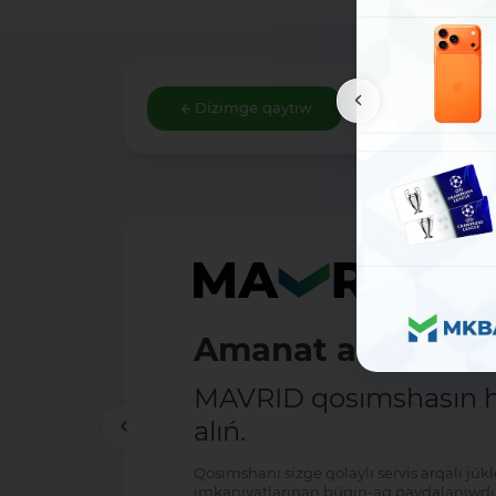
Dizimge qaytıw
Amanat ashıw - ań
MAVRID qosımshasın há
alıń.
Qosımshanı sizge qolaylı servis arqalı jú
imkaniyatlarınan búgin-aq paydalanıwdı 