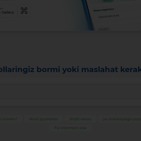
ew
 Gallery
ollaringiz bormi yoki maslahat kera
ıw múmkin?
Mobil qosımshası
Kredit kartası
Jas shańaraqlarǵa ipot
Pul ótkermesin alıw