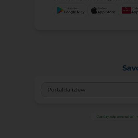
Imkani bar
Júklew
Júkl
Google Play
App Store
App
Sav
Qanday etip amanat ash