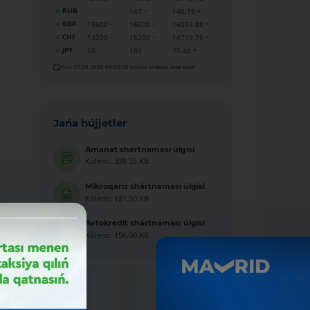
RUB
147
146.19
GBP
15600
16600
16034.88
CHF
14200
15200
14719.75
JPY
50
100
75.48
Kurs 07.08.2026 09:00:00 kúnine shekem ámel etedi
Jańa hújjetler
Amanat shártnaması úlgisi
Kólemi: 339.55 KB
Mikroqarız shártnaması úlgisi
Kólemi: 121.50 KB
Avtokredit shártnaması úlgisi
Kólemi: 156.00 KB