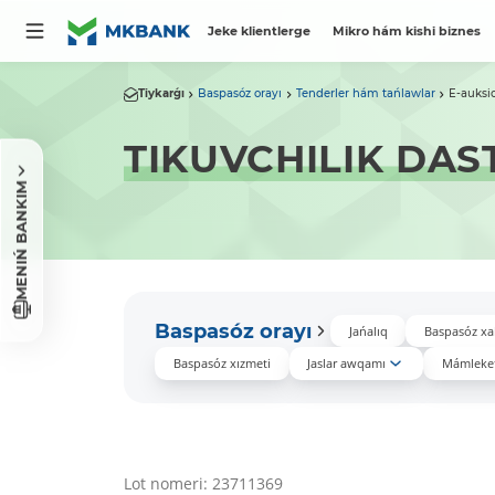
Jeke klientlerge
Mikro hám kishi biznes
Tiykarǵı
Baspasóz orayı
Tenderler hám tańlawlar
E-auksi
TIKUVCHILIK DAS
MENIŃ BANKIM
Baspasóz orayı
Jańalıq
Baspasóz xa
Baspasóz xızmeti
Jaslar awqamı
Mámleket
Lot nomeri: 23711369