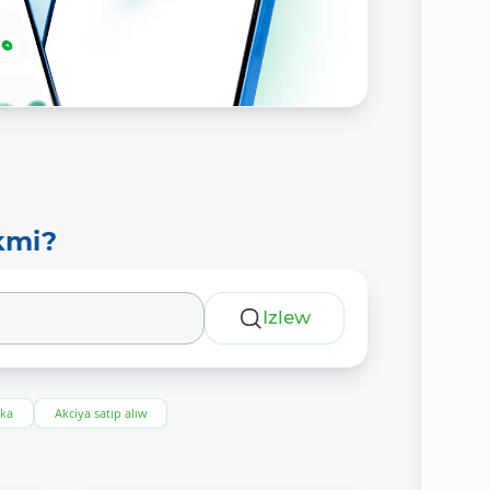
kmi?
Izlew
eka
Akciya satıp alıw