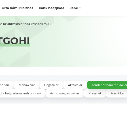
Orta hám iri biznes
Bank haqqında
Jáne
on.uz auktsionlarında kóshpes múlk
TGOHI
barları
Mánawiyat
Daǵazalar
Aktsiyalar
Tenderler hám tańlawla
lik baǵdarlamalardı orınlaw
Ashıq maǵlıwmatlar
Press-kit
Analitika