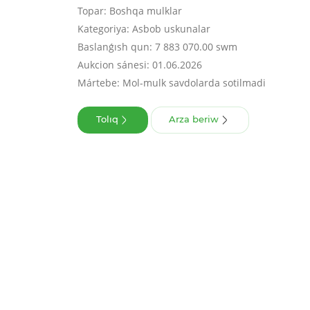
Topar: Boshqa mulklar
Kategoriya: Asbob uskunalar
Baslanǵısh qun: 7 883 070.00 swm
Aukcion sánesi: 01.06.2026
Mártebe: Mol-mulk savdolarda sotilmadi
Tolıq
Arza beriw