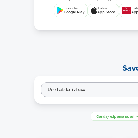
Imkani bar
Júklew
Júkl
Google Play
App Store
App
Sav
Qanday etip amanat ash