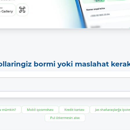
ew
 Gallery
ollaringiz bormi yoki maslahat kera
ıw múmkin?
Mobil qosımshası
Kredit kartası
Jas shańaraqlarǵa ipot
Pul ótkermesin alıw