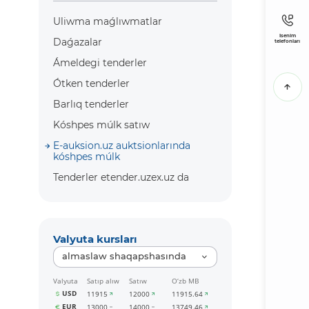
Uliwma maǵlıwmatlar
Isenim
Daǵazalar
telefonları
Ámeldegi tenderler
Ótken tenderler
Barlıq tenderler
Kóshpes múlk satıw
E-auksion.uz auktsionlarında
kóshpes múlk
Tenderler etender.uzex.uz da
Valyuta kursları
almaslaw shaqapshasında
Valyuta
Satıp alıw
Satıw
O‘zb MB
USD
11915
12000
11915.64
EUR
13000
14000
13749.46