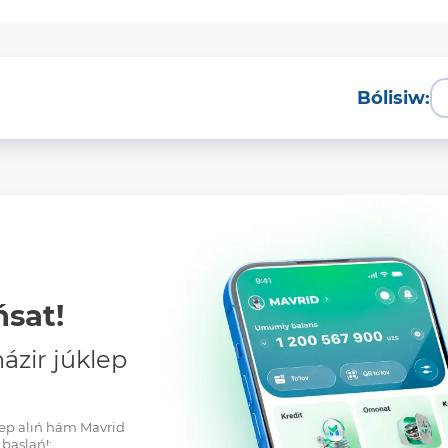
Bólisiw:
sat!
zir júklep
klep alıń hám Mavrid
baslań!: