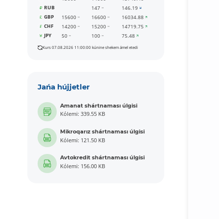
RUB
147
146.19
GBP
15600
16600
16034.88
CHF
14200
15200
14719.75
JPY
50
100
75.48
Kurs 07.08.2026 11:00:00 kúnine shekem ámel etedi
Jańa hújjetler
Amanat shártnaması úlgisi
Kólemi: 339.55 KB
Mikroqarız shártnaması úlgisi
Kólemi: 121.50 KB
Avtokredit shártnaması úlgisi
Kólemi: 156.00 KB