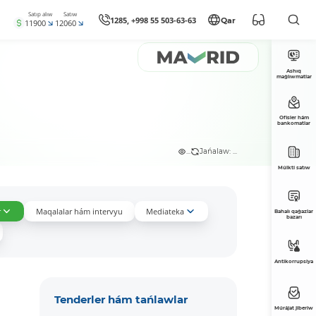
Satıp alıw
Satıw
1285, +998 55 503-63-63
Qar
11900
12060
Ashıq
maǵlıwmatlar
Ofisler hám
bankomatlar
...
Jańalaw: ...
Múlkti satıw
r
Maqalalar hám intervyu
Mediateka
Bahalı qaǵazlar
bazarı
Antikorrupsiya
Tenderler hám tańlawlar
Múrájat jiberiw