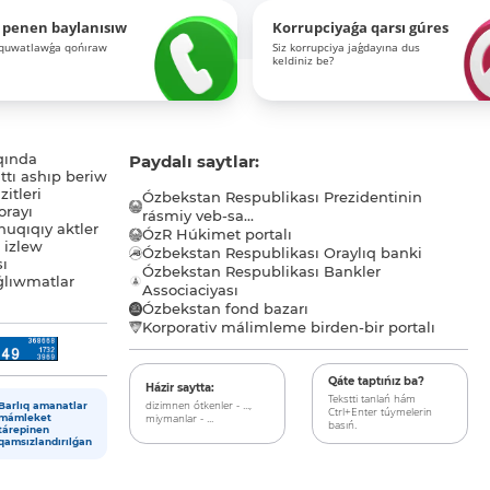
 penen baylanısıw
Korrupciyaǵa qarsı gúres
-quwatlawǵa qońıraw
Siz korrupciya jaǵdayına dus
keldiniz be?
qında
Paydalı saytlar:
tı ashıp beriw
itleri
Ózbekstan Respublikası Prezidentinin
orayı
rásmiy veb-sa...
uqıqıy aktler
ÓzR Húkimet portalı
ı izlew
Ózbekstan Respublikası Oraylıq banki
sı
Ózbekstan Respublikası Bankler
lıwmatlar
Associaciyası
Ózbekstan fond bazarı
Korporativ málimleme birden-bir portalı
Qáte taptıńız ba?
Házir saytta:
Tekstti tanlań hám
dizimnen ótkenler - ...,
Barlıq amanatlar
Ctrl+Enter túymelerin
miymanlar - ...
mámleket
basıń.
tárepinen
qamsızlandırılǵan