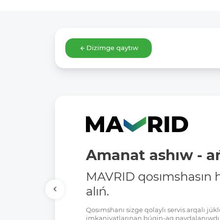
Dizimge qaytıw
Amanat ashıw - ań
MAVRID qosımshasın há
alıń.
Qosımshanı sizge qolaylı servis arqalı jú
imkaniyatlarınan búgin-aq paydalanıwdı 