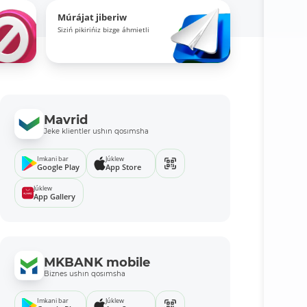
Múrájat jiberiw
Siziń pikirińiz bizge áhmietli
Mavrid
Jeke klientler ushın qosımsha
Imkani bar
Júklew
Google Play
App Store
Júklew
App Gallery
MKBANK mobile
Biznes ushın qosımsha
Imkani bar
Júklew