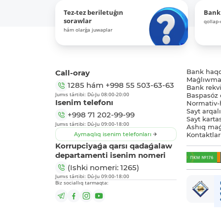
Tez-tez beriletuǵın
Bank
sorawlar
qollap
hám olarǵa juwaplar
Call-oray
Bank haq
Maǵlıwmat
1285
hám
+998 55 503-63-63
Bank rekviz
Jumıs tártibi: Dú-Ju 08:00-20:00
Baspasóz 
Isenim telefonı
Normativ-h
Sayt arqal
+998 71 202-99-99
Sayt karta
Jumıs tártibi: Dú-Ju 09:00-18:00
Ashıq maǵ
Aymaqlıq isenim telefonları
Kontaktlar
Korrupciyaǵa qarsı qadaǵalaw
departamenti isenim nomeri
(Ishki nomeri: 1265)
Jumıs tártibi: Dú-Ju 09:00-18:00
Biz sociallıq tarmaqta: