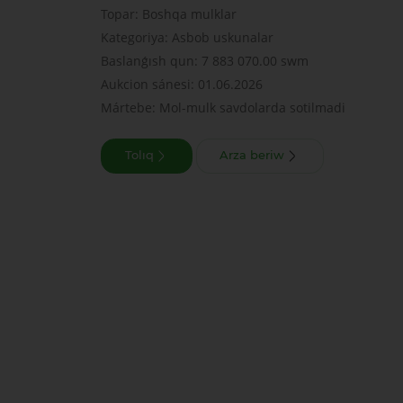
Topar: Boshqa mulklar
Kategoriya: Asbob uskunalar
Baslanǵısh qun: 7 883 070.00 swm
Aukcion sánesi: 01.06.2026
Mártebe: Mol-mulk savdolarda sotilmadi
Tolıq
Arza beriw