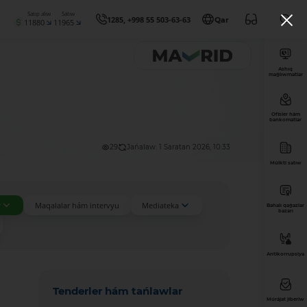
Satıp alıw
Satıw
1285, +998 55 503-63-63
Qar
11880
11965
Ashıq
maǵlıwmatlar
Ofisler hám
bankomatlar
29
Jańalaw: 1 Saratan 2026, 10:33
Múlkti satıw
r
Maqalalar hám intervyu
Mediateka
Bahalı qaǵazlar
bazarı
Antikorrupsiya
Tenderler hám tańlawlar
Múrájat jiberiw