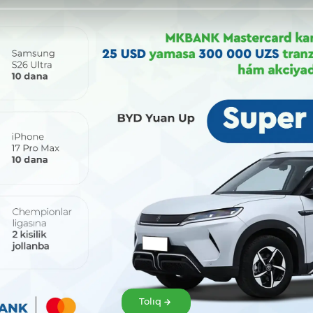
Bólisiw:
Tolıq