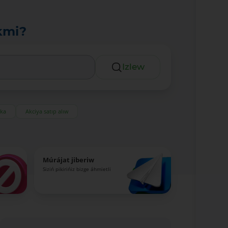
kmi?
Izlew
eka
Akciya satıp alıw
Múrájat jiberiw
Siziń pikirińiz bizge áhmietli