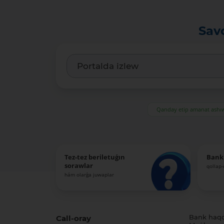
Sav
Qanday etip amanat ash
Tez-tez beriletuǵın
Bank
sorawlar
qollap
hám olarǵa juwaplar
Call-oray
Bank haq