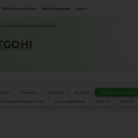
Orta hám iri biznes
Bank haqqında
Jáne
on.uz auktsionlarında kóshpes múlk
TGOHI
barları
Mánawiyat
Daǵazalar
Aktsiyalar
Tenderler hám tańlawla
lik baǵdarlamalardı orınlaw
Ashıq maǵlıwmatlar
Press-kit
Analitika