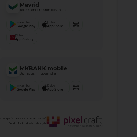
Mavrid
Jeke klientler ushın qosımsha
Imkani bar
Júklew
Google Play
App Store
Júklew
App Gallery
MKBANK mobile
Biznes ushın qosımsha
Imkani bar
Júklew
Google Play
App Store
 разработка сайта Pixelcraft®
Sayt 1C-Bitriksda ishlaydi