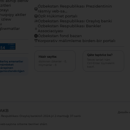
tı ashıp beriw
itleri
Ózbekstan Respublikası Prezidentinin
orayı
rásmiy veb-sa...
uqıqıy aktler
ÓzR Húkimet portalı
ı izlew
Ózbekstan Respublikası Oraylıq banki
sı
Ózbekstan Respublikası Bankler
lıwmatlar
Associaciyası
Ózbekstan fond bazarı
Korporativ málimleme birden-bir portalı
Qáte taptıńız ba?
Házir saytta:
Tekstti tanlań hám
dizimnen ótkenler - 0,
Barlıq amanatlar
Ctrl+Enter túymelerin
miymanlar - 6
mámleket
basıń.
tárepinen
qamsızlandırılǵan
 AKB
Дизайн и
Respublikası Oraylıq bankiniń 2024-jıl 2-marttaǵı 37-sanlı
veb-saytına silteme beriliwi shárt.