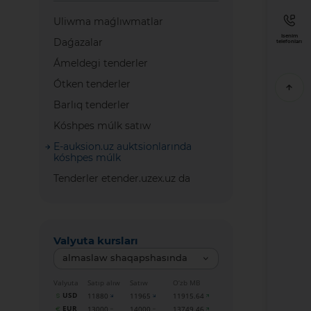
Uliwma maǵlıwmatlar
Isenim
Daǵazalar
telefonları
Ámeldegi tenderler
Ótken tenderler
Barlıq tenderler
Kóshpes múlk satıw
E-auksion.uz auktsionlarında
kóshpes múlk
Tenderler etender.uzex.uz da
Valyuta kursları
almaslaw shaqapshasında
Valyuta
Satıp alıw
Satıw
O‘zb MB
USD
11880
11965
11915.64
EUR
13000
14000
13749.46