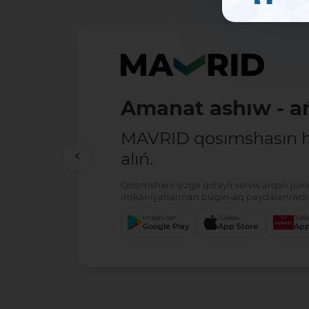
Amanat ashıw - ań
MAVRID qosımshasın há
alıń.
Qosımshanı sizge qolaylı servis arqalı jú
imkaniyatlarınan búgin-aq paydalanıwdı 
Imkani bar
Júklew
Júkl
Google Play
App Store
App