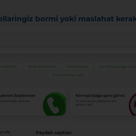
ollaringiz bormi yoki maslahat kera
ıw múmkin?
Mobil qosımshası
Kredit kartası
Jas shańaraqlarǵa ipot
Pul ótkermesin alıw
 penen baylanısıw
Korrupciyaǵa qarsı gúres
-quwatlawǵa qońıraw
Siz korrupciya jaǵdayına dus
keldiniz be?
qında
Paydalı saytlar: