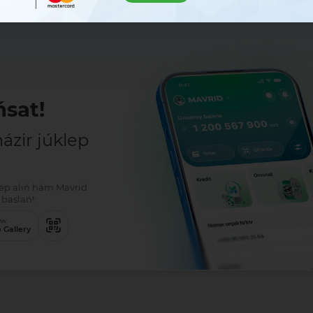
sat!
zir júklep
klep alıń hám Mavrid
baslań!:
ew
 Gallery