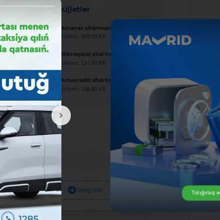
Jańa hújjetler
Amanat shártnaması úlgisi
Kólemi: 339.55 KB
Mikroqarız shártnaması úlgisi
Kólemi: 121.50 KB
Avtokredit shártnaması úlgisi
Kólemi: 156.00 KB
Facebook
Telegram
X
Tolıǵıraq