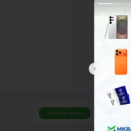
Dizimge qaytıw