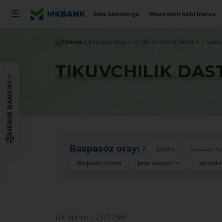
Jeke klientlerge
Mikro hám kishi biznes
Tiykarǵı
Baspasóz orayı
Tenderler hám tańlawlar
E-auksi
TIKUVCHILIK DAS
MENIŃ BANKIM
Baspasóz orayı
Jańalıq
Baspasóz xa
Baspasóz xızmeti
Jaslar awqamı
Mámleket
Lot nomeri: 23711386