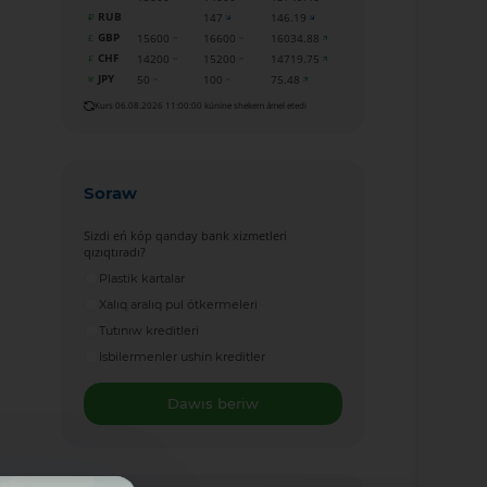
RUB
147
146.19
GBP
15600
16600
16034.88
CHF
14200
15200
14719.75
JPY
50
100
75.48
Kurs 06.08.2026 11:00:00 kúnine shekem ámel etedi
Soraw
Sizdi eń kóp qanday bank xizmetleri
qızıqtıradı?
Plastik kartalar
Xalıq aralıq pul ótkermeleri
Tutınıw kreditleri
Isbilermenler ushin kreditler
Dawıs beriw