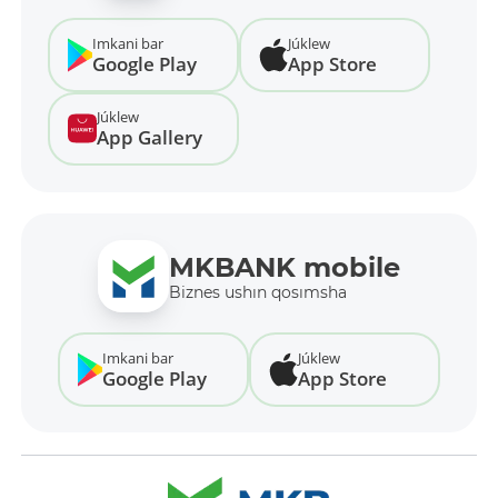
Imkani bar
Júklew
Google Play
App Store
Júklew
App Gallery
MKBANK mobile
Biznes ushın qosımsha
Imkani bar
Júklew
Google Play
App Store