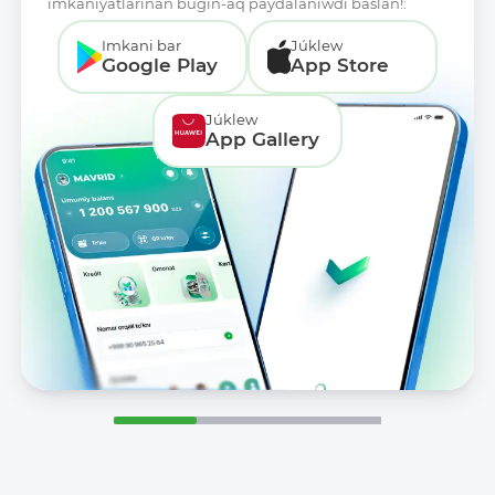
imkaniyatlarınan búgin-aq paydalanıwdı baslań!:
Imkani bar
Júklew
Google Play
App Store
Júklew
App Gallery