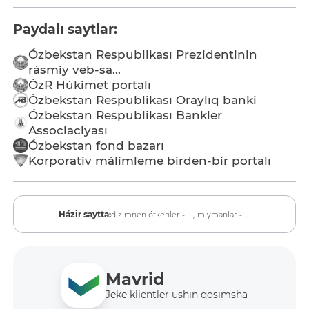
Paydalı saytlar:
Ózbekstan Respublikası Prezidentinin
rásmiy veb-sa...
ÓzR Húkimet portalı
Ózbekstan Respublikası Oraylıq banki
Ózbekstan Respublikası Bankler
Associaciyası
Ózbekstan fond bazarı
Korporativ málimleme birden-bir portalı
dizimnen ótkenler - ...,
miymanlar - ...
Házir saytta:
Mavrid
Jeke klientler ushın qosımsha