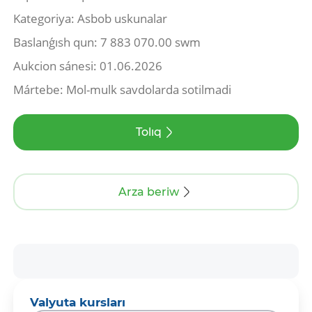
Kategoriya: Asbob uskunalar
Baslanǵısh qun: 7 883 070.00 swm
Aukcion sánesi: 01.06.2026
Mártebe: Mol-mulk savdolarda sotilmadi
Tolıq
Arza beriw
Valyuta kursları