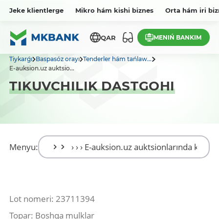
Jeke klientlerge
Mikro hám kishi biznes
Orta hám iri bi
MENIŃ BANKIM
QAR
Tiykarǵı
Baspasóz orayı
Tenderler hám tańlaw...
E-auksion.uz auktsio...
TIKUVCHILIK DASTGOHI
Menyu:
Lot nomeri: 23711394
Topar: Boshqa mulklar