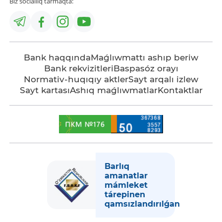
Biz sociallıq tarmaqta:
Bank haqqında
Maǵlıwmattı ashıp beriw
Bank rekvizitleri
Baspasóz orayı
Normativ-huqıqıy aktler
Sayt arqalı izlew
Sayt kartası
Ashıq maǵlıwmatlar
Kontaktlar
Barlıq
amanatlar
mámleket
tárepinen
qamsızlandırılǵan