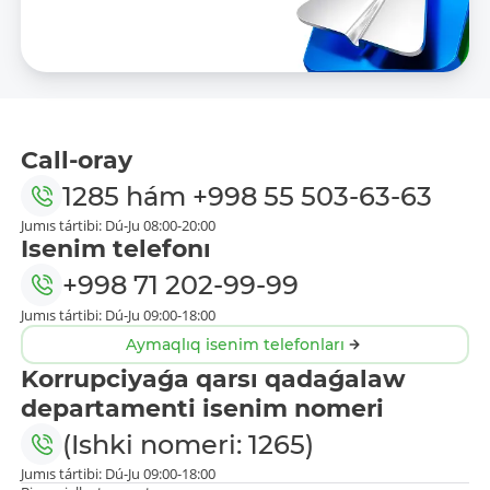
Call-oray
1285
hám
+998 55 503-63-63
Jumıs tártibi: Dú-Ju 08:00-20:00
Isenim telefonı
+998 71 202-99-99
Jumıs tártibi: Dú-Ju 09:00-18:00
Aymaqlıq isenim telefonları
Korrupciyaǵa qarsı qadaǵalaw
departamenti isenim nomeri
(Ishki nomeri: 1265)
Jumıs tártibi: Dú-Ju 09:00-18:00