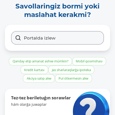
Savollaringiz bormi yoki
maslahat kerakmi?
Qanday etip amanat ashıw múmkin?
Mobil qosımshası
Kredit kartası
Jas shańaraqlarǵa ipoteka
Akciya satıp alıw
Pul ótkermesin alıw
Tez-tez beriletuǵın sorawlar
hám olarǵa juwaplar