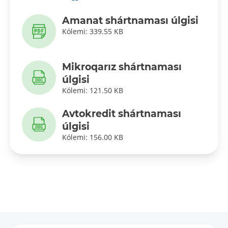
Amanat shártnaması úlgisi
Kólemi: 339.55 KB
Mikroqarız shártnaması
úlgisi
Kólemi: 121.50 KB
Avtokredit shártnaması
úlgisi
Kólemi: 156.00 KB