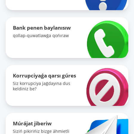
Bank penen baylanısıw
qollap-quwatlawǵa qońıraw
Korrupciyaǵa qarsı gúres
Siz korrupciya jaǵdayına dus
keldiniz be?
Múrájat jiberiw
Siziń pikirińiz bizge áhmietli