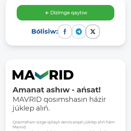
Dizimge qaytıw
Bólisiw:
Amanat ashıw - ańsat!
MAVRID qosımshasın házir
júklep alıń.
Qosımshanı sizge qolaylı servis arqalı júklep alıń hám
Mavrid