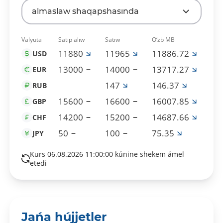
almaslaw shaqapshasında
Valyuta
Satıp alıw
Satıw
O‘zb MB
11880
11965
11886.72
USD
13000
14000
13717.27
EUR
147
146.37
RUB
15600
16600
16007.85
GBP
14200
15200
14687.66
CHF
50
100
75.35
JPY
Kurs 06.08.2026 11:00:00 kúnine shekem ámel
etedi
Jańa hújjetler