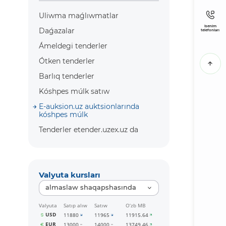
Uliwma maǵlıwmatlar
Isenim
Daǵazalar
telefonları
Ámeldegi tenderler
Ótken tenderler
Barlıq tenderler
Kóshpes múlk satıw
E-auksion.uz auktsionlarında
kóshpes múlk
Tenderler etender.uzex.uz da
Valyuta kursları
almaslaw shaqapshasında
Valyuta
Satıp alıw
Satıw
O‘zb MB
USD
11880
11965
11915.64
EUR
13000
14000
13749.46