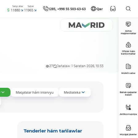
Satıp alıw
Satıw
1285, +998 55 503-63-63
Qar
11880
11965
Ashıq
maǵlıwmatlar
Ofisler hám
bankomatlar
27
Jańalaw: 1 Saratan 2026, 10:33
Múlkti satıw
r
Maqalalar hám intervyu
Mediateka
Bahalı qaǵazlar
bazarı
Antikorrupsiya
Tenderler hám tańlawlar
Múrájat jiberiw