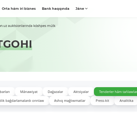
Orta hám iri biznes
Bank haqqında
Jáne
on.uz auktsionlarında kóshpes múlk
TGOHI
barları
Mánawiyat
Daǵazalar
Aktsiyalar
Tenderler hám tańlawla
lik baǵdarlamalardı orınlaw
Ashıq maǵlıwmatlar
Press-kit
Analitika