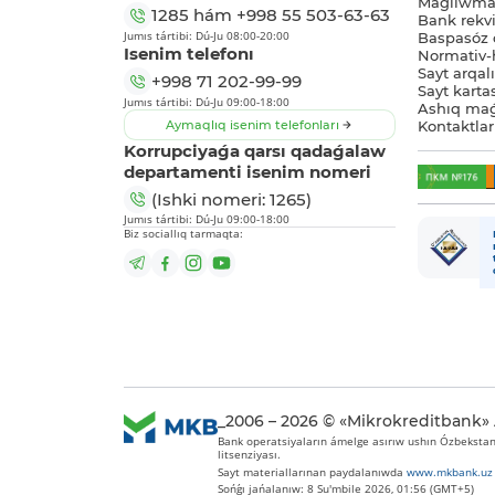
Maǵlıwmat
1285
hám
+998 55 503-63-63
Bank rekviz
Jumıs tártibi: Dú-Ju 08:00-20:00
Baspasóz 
Isenim telefonı
Normativ-h
Sayt arqal
+998 71 202-99-99
Sayt karta
Jumıs tártibi: Dú-Ju 09:00-18:00
Ashıq maǵ
Aymaqlıq isenim telefonları
Kontaktlar
Korrupciyaǵa qarsı qadaǵalaw
departamenti isenim nomeri
(Ishki nomeri: 1265)
Jumıs tártibi: Dú-Ju 09:00-18:00
Biz sociallıq tarmaqta:
_2006 – 2026 © «Mikrokreditbank»
Bank operatsiyaların ámelge asırıw ushın Ózbekstan 
litsenziyası.
Sayt materiallarınan paydalanıwda
www.mkbank.uz
Sońǵı jańalanıw: 8 Su'mbile 2026, 01:56 (GMT+5)