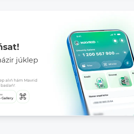
sat!
zir júklep
klep alıń hám Mavrid
baslań!:
ew
 Gallery