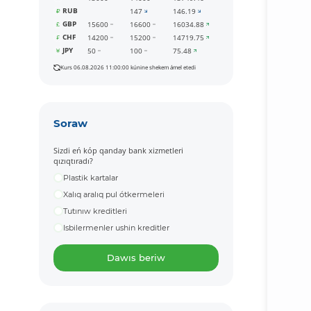
RUB
147
146.19
GBP
15600
16600
16034.88
CHF
14200
15200
14719.75
JPY
50
100
75.48
Kurs 06.08.2026 11:00:00 kúnine shekem ámel etedi
Soraw
Sizdi eń kóp qanday bank xizmetleri
qızıqtıradı?
Plastik kartalar
Xalıq aralıq pul ótkermeleri
Tutınıw kreditleri
Isbilermenler ushin kreditler
Dawıs beriw