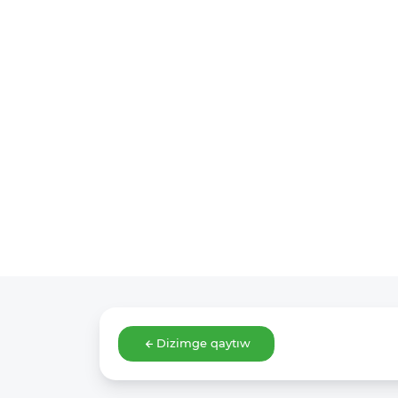
Dizimge qaytıw