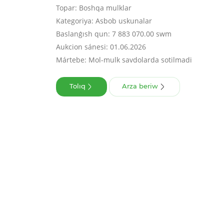
Topar: Boshqa mulklar
Kategoriya: Asbob uskunalar
Baslanǵısh qun: 7 883 070.00 swm
Aukcion sánesi: 01.06.2026
Mártebe: Mol-mulk savdolarda sotilmadi
Tolıq
Arza beriw