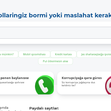
ollaringiz bormi yoki maslahat kera
ıw múmkin?
Mobil qosımshası
Kredit kartası
Jas shańaraqlarǵa ipot
Pul ótkermesin alıw
 penen baylanısıw
Korrupciyaǵa qarsı gúres
-quwatlawǵa qońıraw
Siz korrupciya jaǵdayına dus
keldiniz be?
qında
Paydalı saytlar: