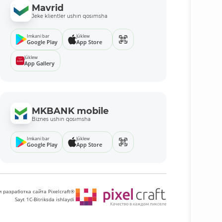
Mavrid
Jeke klientler ushın qosımsha
Imkani bar
Júklew
Google Play
App Store
Júklew
App Gallery
MKBANK mobile
Biznes ushın qosımsha
Imkani bar
Júklew
Google Play
App Store
 разработка сайта Pixelcraft®
Sayt 1C-Bitriksda ishlaydi