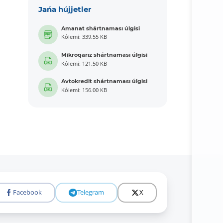
Jańa hújjetler
Amanat shártnaması úlgisi
Kólemi: 339.55 KB
Mikroqarız shártnaması úlgisi
Kólemi: 121.50 KB
Avtokredit shártnaması úlgisi
Kólemi: 156.00 KB
Facebook
Telegram
X
Tolıǵıraq