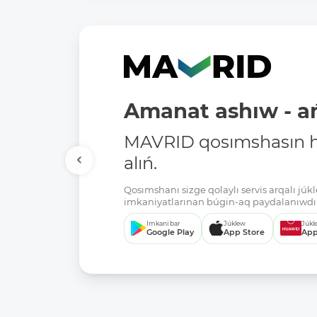
Amanat ashıw - ań
MAVRID qosımshasın há
alıń.
Qosımshanı sizge qolaylı servis arqalı jú
imkaniyatlarınan búgin-aq paydalanıwdı 
Imkani bar
Júklew
Júkl
Google Play
App Store
App