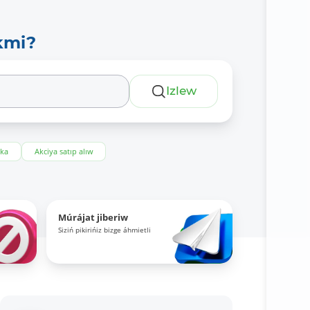
kmi?
Izlew
eka
Akciya satıp alıw
Múrájat jiberiw
Siziń pikirińiz bizge áhmietli