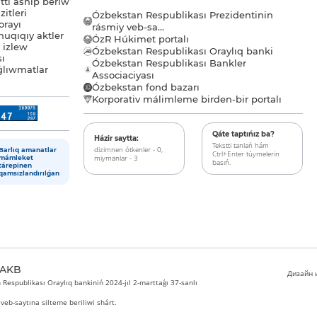
tı ashıp beriw
itleri
Ózbekstan Respublikası Prezidentinin
orayı
rásmiy veb-sa...
uqıqıy aktler
ÓzR Húkimet portalı
ı izlew
Ózbekstan Respublikası Oraylıq banki
sı
Ózbekstan Respublikası Bankler
lıwmatlar
Associaciyası
Ózbekstan fond bazarı
Korporativ málimleme birden-bir portalı
Qáte taptıńız ba?
Házir saytta:
Tekstti tanlań hám
dizimnen ótkenler - 0,
Barlıq amanatlar
Ctrl+Enter túymelerin
miymanlar - 3
mámleket
basıń.
tárepinen
qamsızlandırılǵan
 AKB
Дизайн и
Respublikası Oraylıq bankiniń 2024-jıl 2-marttaǵı 37-sanlı
veb-saytına silteme beriliwi shárt.