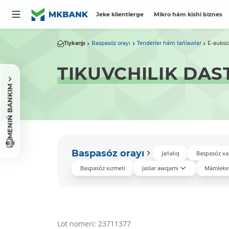
Jeke klientlerge
Mikro hám kishi biznes
Tiykarǵı
Baspasóz orayı
Tenderler hám tańlawlar
E-auksi
TIKUVCHILIK DAS
MENIŃ BANKIM
Baspasóz orayı
Jańalıq
Baspasóz xa
Baspasóz xızmeti
Jaslar awqamı
Mámleket
Lot nomeri: 23711377