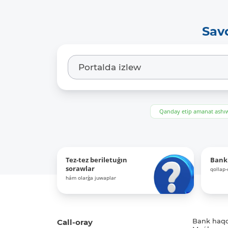
Sav
Qanday etip amanat ash
Tez-tez beriletuǵın
Bank
sorawlar
qollap
hám olarǵa juwaplar
Call-oray
Bank haq