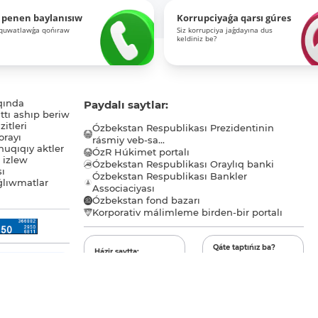
 penen baylanısıw
Korrupciyaǵa qarsı gúres
-quwatlawǵa qońıraw
Siz korrupciya jaǵdayına dus
keldiniz be?
qında
Paydalı saytlar:
tı ashıp beriw
itleri
Ózbekstan Respublikası Prezidentinin
orayı
rásmiy veb-sa...
uqıqıy aktler
ÓzR Húkimet portalı
ı izlew
Ózbekstan Respublikası Oraylıq banki
sı
Ózbekstan Respublikası Bankler
lıwmatlar
Associaciyası
Ózbekstan fond bazarı
Korporativ málimleme birden-bir portalı
Qáte taptıńız ba?
Házir saytta:
Tekstti tanlań hám
dizimnen ótkenler - ...,
Barlıq amanatlar
Ctrl+Enter túymelerin
miymanlar - ...
mámleket
basıń.
tárepinen
qamsızlandırılǵan