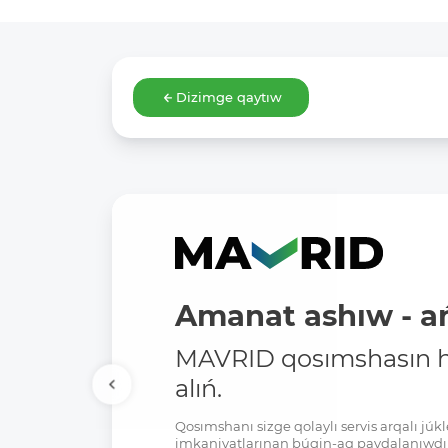
Dizimge qaytıw
Amanat ashıw - ań
MAVRID qosımshasın há
alıń.
Qosımshanı sizge qolaylı servis arqalı jú
imkaniyatlarınan búgin-aq paydalanıwdı 