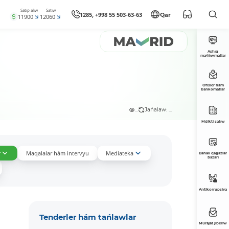
Satıp alıw
Satıw
1285, +998 55 503-63-63
Qar
11900
12060
Ashıq
maǵlıwmatlar
Ofisler hám
bankomatlar
...
Jańalaw: ...
Múlkti satıw
r
Maqalalar hám intervyu
Mediateka
Bahalı qaǵazlar
bazarı
Antikorrupsiya
Tenderler hám tańlawlar
Múrájat jiberiw