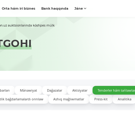
Orta hám iri biznes
Bank haqqında
Jáne
on.uz auktsionlarında kóshpes múlk
TGOHI
barları
Mánawiyat
Daǵazalar
Aktsiyalar
Tenderler hám tańlawla
lik baǵdarlamalardı orınlaw
Ashıq maǵlıwmatlar
Press-kit
Analitika