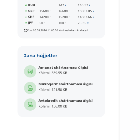
RUB
147
146.37
GBP
15600
16600
16007.85
CHF
14200
15200
14687.66
JPY
50
100
75.35
Kurs 06.08.2026 11:00:00 kúnine shekem ámel etedi
Jańa hújjetler
Amanat shártnaması úlgisi
Kólemi: 339.55 KB
Mikroqarız shártnaması úlgisi
Kólemi: 121.50 KB
Avtokredit shártnaması úlgisi
Kólemi: 156.00 KB