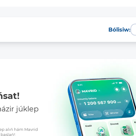
Bólisiw:
sat!
zir júklep
klep alıń hám Mavrid
baslań!: