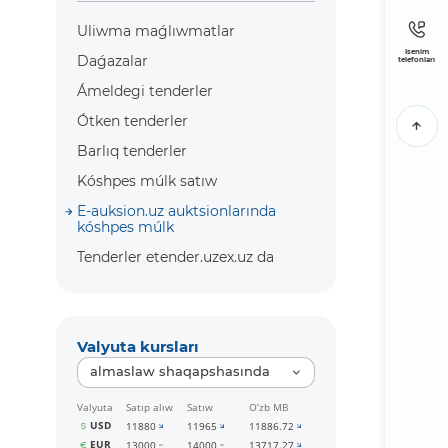
Uliwma maǵlıwmatlar
Isenim
Daǵazalar
telefonları
Ámeldegi tenderler
Ótken tenderler
Barlıq tenderler
Kóshpes múlk satıw
E-auksion.uz auktsionlarında
kóshpes múlk
Tenderler etender.uzex.uz da
Valyuta kursları
almaslaw shaqapshasında
Valyuta
Satıp alıw
Satıw
O‘zb MB
USD
11880
11965
11886.72
EUR
13000
14000
13717.27