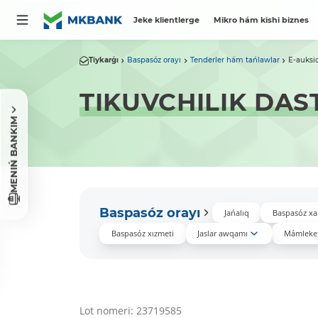
Jeke klientlerge
Mikro hám kishi biznes
Tiykarǵı
Baspasóz orayı
Tenderler hám tańlawlar
E-auksi
TIKUVCHILIK DAS
MENIŃ BANKIM
Baspasóz orayı
Jańalıq
Baspasóz xa
Baspasóz xızmeti
Jaslar awqamı
Mámleket
Lot nomeri: 23719585