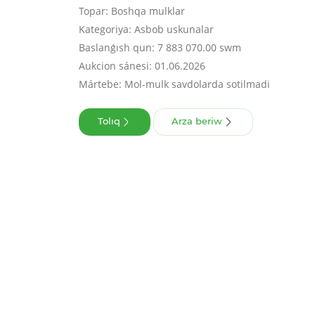
Topar: Boshqa mulklar
Kategoriya: Asbob uskunalar
Baslanǵısh qun: 7 883 070.00 swm
Aukcion sánesi: 01.06.2026
Mártebe: Mol-mulk savdolarda sotilmadi
Tolıq
Arza beriw