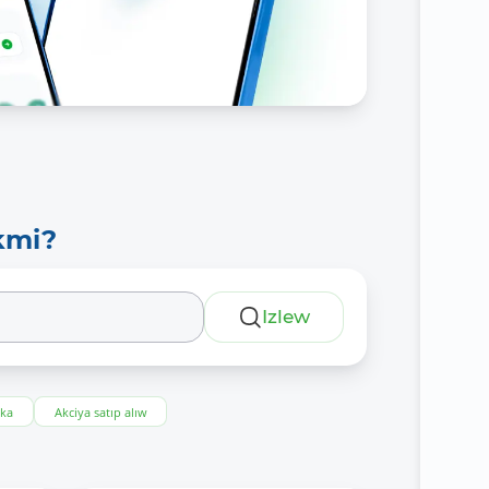
kmi?
Izlew
eka
Akciya satıp alıw