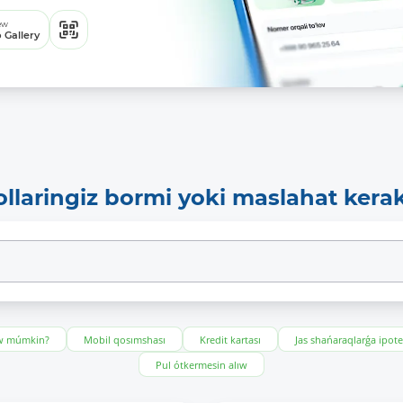
ew
 Gallery
ollaringiz bormi yoki maslahat kera
ıw múmkin?
Mobil qosımshası
Kredit kartası
Jas shańaraqlarǵa ipot
Pul ótkermesin alıw