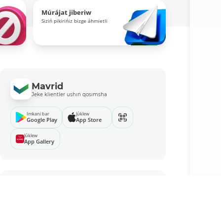
Múrájat jiberiw
Siziń pikirińiz bizge áhmietli
Mavrid
Jeke klientler ushın qosımsha
Imkani bar
Júklew
Google Play
App Store
Júklew
App Gallery
MKBANK mobile
Biznes ushın qosımsha
Imkani bar
Júklew