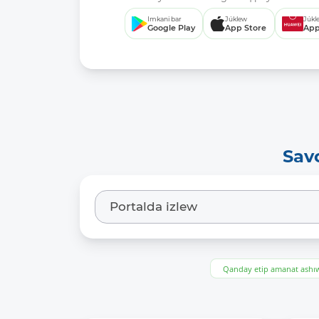
Imkani bar
Júklew
Júkl
Google Play
App Store
App
Sav
Qanday etip amanat ash