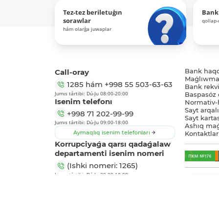
Tez-tez beriletuǵın
Bank
sorawlar
qollap
hám olarǵa juwaplar
Call-oray
Bank haq
Maǵlıwmat
1285
hám
+998 55 503-63-63
Bank rekviz
Jumıs tártibi: Dú-Ju 08:00-20:00
Baspasóz 
Isenim telefonı
Normativ-h
Sayt arqal
+998 71 202-99-99
Sayt karta
Jumıs tártibi: Dú-Ju 09:00-18:00
Ashıq maǵ
Aymaqlıq isenim telefonları
Kontaktlar
Korrupciyaǵa qarsı qadaǵalaw
departamenti isenim nomeri
(Ishki nomeri: 1265)
Jumıs tártibi: Dú-Ju 09:00-18:00
Biz sociallıq tarmaqta: