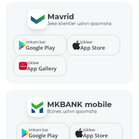
Mavrid
Jeke klientler ushın qosımsha
Imkani bar
Júklew
Google Play
App Store
Júklew
App Gallery
MKBANK mobile
Biznes ushın qosımsha
Imkani bar
Júklew
Google Play
App Store