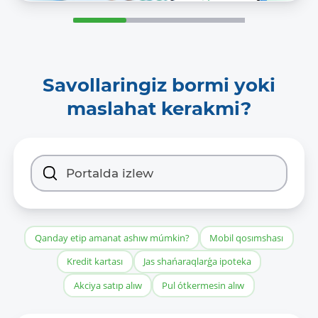
Savollaringiz bormi yoki
maslahat kerakmi?
Qanday etip amanat ashıw múmkin?
Mobil qosımshası
Kredit kartası
Jas shańaraqlarǵa ipoteka
Akciya satıp alıw
Pul ótkermesin alıw