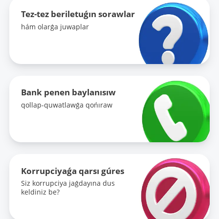
Tez-tez beriletuǵın sorawlar
hám olarǵa juwaplar
Bank penen baylanısıw
qollap-quwatlawǵa qońıraw
Korrupciyaǵa qarsı gúres
Siz korrupciya jaǵdayına dus
keldiniz be?