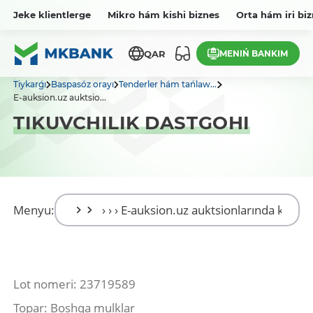
Jeke klientlerge
Mikro hám kishi biznes
Orta hám iri bi
MENIŃ BANKIM
QAR
Tiykarǵı
Baspasóz orayı
Tenderler hám tańlaw...
E-auksion.uz auktsio...
TIKUVCHILIK DASTGOHI
Menyu:
Lot nomeri: 23719589
Topar: Boshqa mulklar