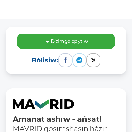
Dizimge qaytıw
Bólisiw:
Amanat ashıw - ańsat!
MAVRID qosımshasın házir