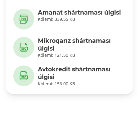
Amanat shártnaması úlgisi
Kólemi: 339.55 KB
Mikroqarız shártnaması
úlgisi
Kólemi: 121.50 KB
Avtokredit shártnaması
úlgisi
Kólemi: 156.00 KB