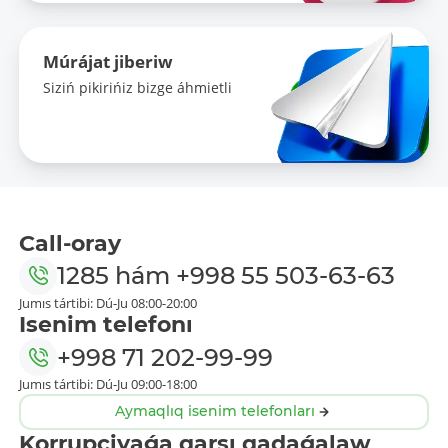
Múrájat jiberiw
Siziń pikirińiz bizge áhmietli
Call-oray
1285
hám
+998 55 503-63-63
Jumıs tártibi: Dú-Ju 08:00-20:00
Isenim telefonı
+998 71 202-99-99
Jumıs tártibi: Dú-Ju 09:00-18:00
Aymaqlıq isenim telefonları
Korrupciyaǵa qarsı qadaǵalaw