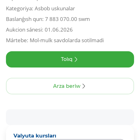
Kategoriya: Asbob uskunalar
Baslanǵısh qun: 7 883 070.00 swm
Aukcion sánesi: 01.06.2026
Mártebe: Mol-mulk savdolarda sotilmadi
Tolıq
Arza beriw
Valyuta kursları