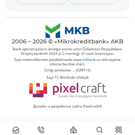
2006 – 2026 © «Mikrokreditbank» AKB
Bank operatsiyaların ámelge asırıw ushın Ózbekstan Respublikası
Oraylıq bankiniń 2024-jıl 2-marttaǵı 37-sanlı litsenziyası.
Sayt materiallarınan paydalanıwda
www.mkbank.uz
veb-saytına
silteme beriliwi shárt.
Sońǵı jańalanıw: ... (GMT+5)
Sayt 1C-Bitriksda ishlaydi
Дизайн и разработка сайта Pixelcraft®
Tolıq