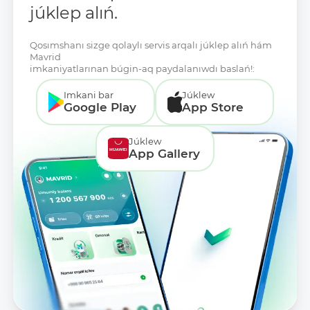
júklep alıń.
Qosımshanı sizge qolaylı servis arqalı júklep alıń hám
Mavrid
imkaniyatlarınan búgin-aq paydalanıwdı baslań!:
Imkani bar
Júklew
Google Play
App Store
Júklew
App Gallery