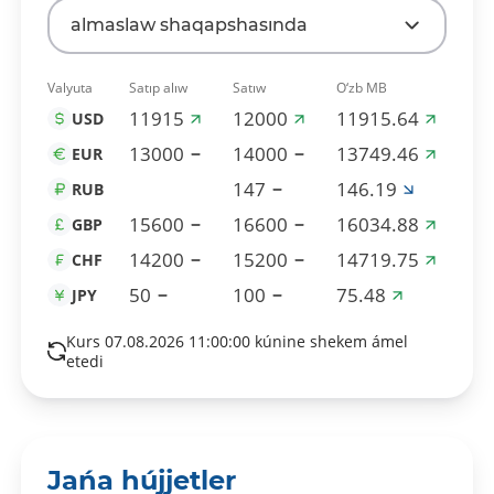
almaslaw shaqapshasında
Valyuta
Satıp alıw
Satıw
O‘zb MB
11915
12000
11915.64
USD
13000
14000
13749.46
EUR
147
146.19
RUB
15600
16600
16034.88
GBP
14200
15200
14719.75
CHF
50
100
75.48
JPY
Kurs 07.08.2026 11:00:00 kúnine shekem ámel
etedi
Jańa hújjetler