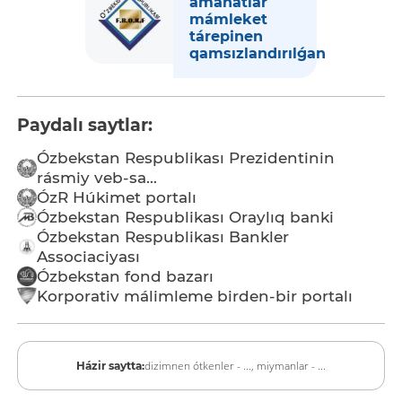
amanatlar
mámleket
tárepinen
qamsızlandırılǵan
Paydalı saytlar:
Ózbekstan Respublikası Prezidentinin
rásmiy veb-sa...
ÓzR Húkimet portalı
Ózbekstan Respublikası Oraylıq banki
Ózbekstan Respublikası Bankler
Associaciyası
Ózbekstan fond bazarı
Korporativ málimleme birden-bir portalı
dizimnen ótkenler - ...,
miymanlar - ...
Házir saytta: