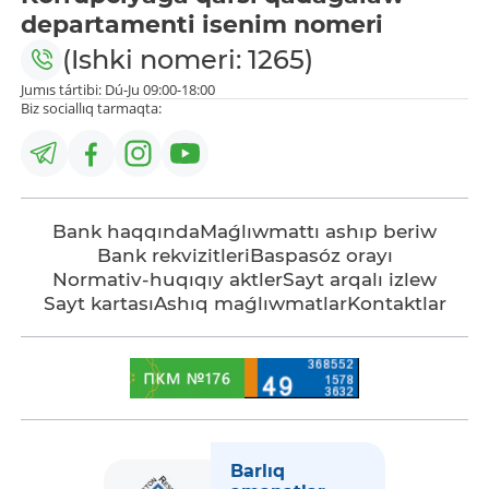
departamenti isenim nomeri
(Ishki nomeri: 1265)
Jumıs tártibi: Dú-Ju 09:00-18:00
Biz sociallıq tarmaqta:
Bank haqqında
Maǵlıwmattı ashıp beriw
Bank rekvizitleri
Baspasóz orayı
Normativ-huqıqıy aktler
Sayt arqalı izlew
Sayt kartası
Ashıq maǵlıwmatlar
Kontaktlar
Barlıq