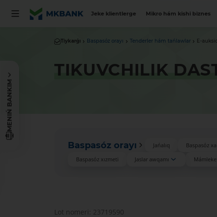
Jeke klientlerge
Mikro hám kishi biznes
Tiykarǵı
Baspasóz orayı
Tenderler hám tańlawlar
E-auksi
TIKUVCHILIK DAS
MENIŃ BANKIM
Baspasóz orayı
Jańalıq
Baspasóz xa
Baspasóz xızmeti
Jaslar awqamı
Mámleket
Lot nomeri: 23719590