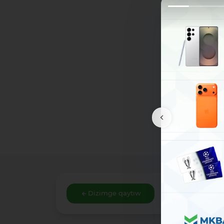
Dizimge qaytıw