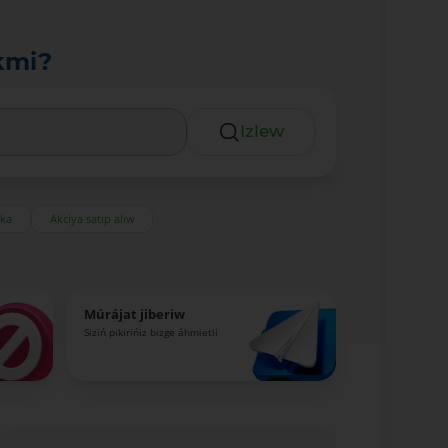
kmi?
Izlew
eka
Akciya satıp alıw
Múrájat jiberiw
Siziń pikirińiz bizge áhmietli