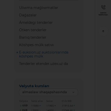
Uliwma maǵlıwmatlar
Isenim
Daǵazalar
telefonları
Ámeldegi tenderler
Ótken tenderler
Barlıq tenderler
Kóshpes múlk satıw
E-auksion.uz auktsionlarında
kóshpes múlk
Tenderler etender.uzex.uz da
Valyuta kursları
almaslaw shaqapshasında
Valyuta
Satıp alıw
Satıw
O‘zb MB
USD
11880
11965
11915.64
EUR
13000
14000
13749.46