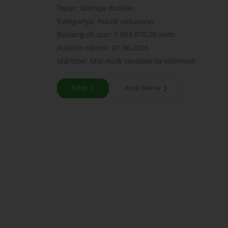
Topar: Boshqa mulklar
Kategoriya: Asbob uskunalar
Baslanǵısh qun: 7 883 070.00 swm
Aukcion sánesi: 01.06.2026
Mártebe: Mol-mulk savdolarda sotilmadi
Tolıq
Arza beriw