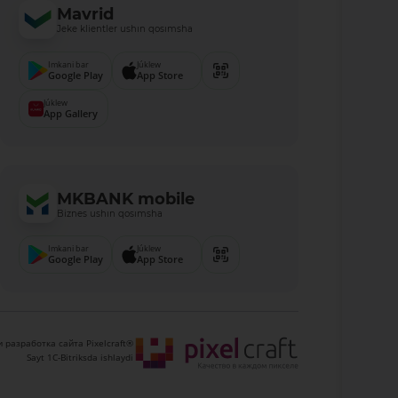
Mavrid
Jeke klientler ushın qosımsha
Imkani bar
Júklew
Google Play
App Store
Júklew
App Gallery
MKBANK mobile
Biznes ushın qosımsha
Imkani bar
Júklew
Google Play
App Store
 разработка сайта Pixelcraft®
Sayt 1C-Bitriksda ishlaydi