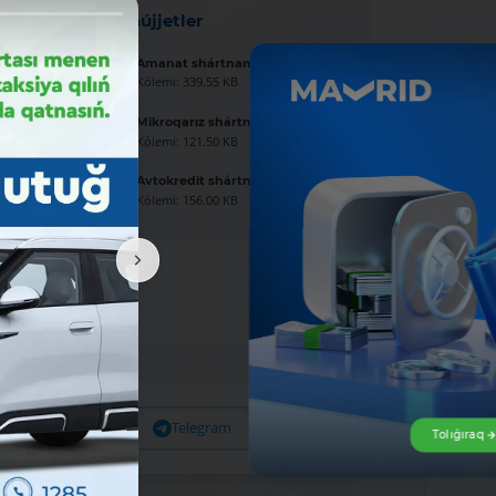
Jańa hújjetler
Amanat shártnaması úlgisi
Kólemi: 339.55 KB
Mikroqarız shártnaması úlgisi
Kólemi: 121.50 KB
Avtokredit shártnaması úlgisi
Kólemi: 156.00 KB
Facebook
Telegram
X
Tolıǵıraq