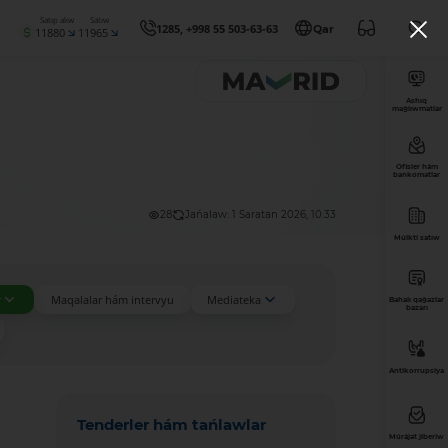
Satıp alıw
Satıw
1285, +998 55 503-63-63
Qar
11880
11965
Ashıq
maǵlıwmatlar
Ofisler hám
bankomatlar
28
Jańalaw: 1 Saratan 2026, 10:33
Múlkti satıw
r
Maqalalar hám intervyu
Mediateka
Bahalı qaǵazlar
bazarı
Antikorrupsiya
Tenderler hám tańlawlar
Múrájat jiberiw