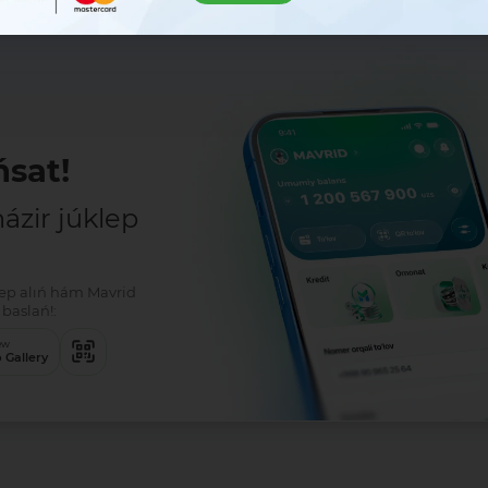
sat!
zir júklep
klep alıń hám Mavrid
baslań!:
ew
 Gallery