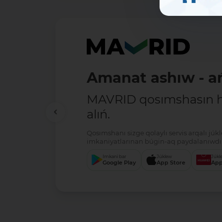
Amanat ashıw - ań
MAVRID qosımshasın há
alıń.
Qosımshanı sizge qolaylı servis arqalı jú
imkaniyatlarınan búgin-aq paydalanıwdı 
Imkani bar
Júklew
Júkl
Google Play
App Store
App