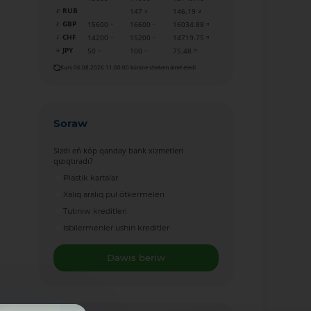
RUB
147
146.19
GBP
15600
16600
16034.88
CHF
14200
15200
14719.75
JPY
50
100
75.48
Kurs 06.08.2026 11:00:00 kúnine shekem ámel etedi
Soraw
Sizdi eń kóp qanday bank xizmetleri
qızıqtıradı?
Plastik kartalar
Xalıq aralıq pul ótkermeleri
Tutınıw kreditleri
Isbilermenler ushin kreditler
Dawıs beriw