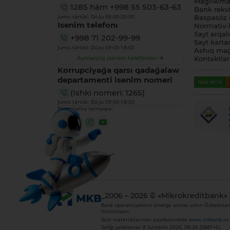
Maǵlıwmat
1285
hám
+998 55 503-63-63
Bank rekviz
Jumıs tártibi: Dú-Ju 08:00-20:00
Baspasóz 
Isenim telefonı
Normativ-h
Sayt arqal
+998 71 202-99-99
Sayt karta
Jumıs tártibi: Dú-Ju 09:00-18:00
Ashıq maǵ
Aymaqlıq isenim telefonları
Kontaktlar
Korrupciyaǵa qarsı qadaǵalaw
departamenti isenim nomeri
(Ishki nomeri: 1265)
Jumıs tártibi: Dú-Ju 09:00-18:00
Biz sociallıq tarmaqta:
_2006 – 2026 © «Mikrokreditbank»
Bank operatsiyaların ámelge asırıw ushın Ózbekstan 
litsenziyası.
Sayt materiallarınan paydalanıwda
www.mkbank.uz
Sońǵı jańalanıw: 8 Su'mbile 2026, 08:36 (GMT+5)