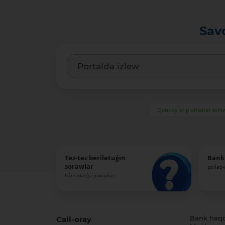
Sav
Qanday etip amanat ash
Tez-tez beriletuǵın
Bank
sorawlar
qollap
hám olarǵa juwaplar
Call-oray
Bank haq