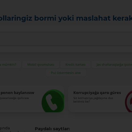
ollaringiz bormi yoki maslahat kera
ıw múmkin?
Mobil qosımshası
Kredit kartası
Jas shańaraqlarǵa ipot
Pul ótkermesin alıw
 penen baylanısıw
Korrupciyaǵa qarsı gúres
-quwatlawǵa qońıraw
Siz korrupciya jaǵdayına dus
keldiniz be?
qında
Paydalı saytlar: