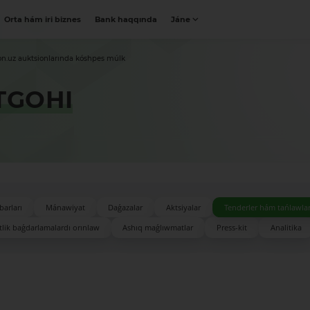
Orta hám iri biznes
Bank haqqında
Jáne
on.uz auktsionlarında kóshpes múlk
TGOHI
barları
Mánawiyat
Daǵazalar
Aktsiyalar
Tenderler hám tańlawla
lik baǵdarlamalardı orınlaw
Ashıq maǵlıwmatlar
Press-kit
Analitika