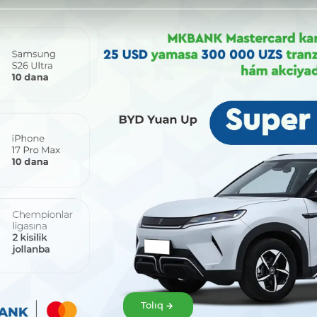
Bólisiw:
Tolıq