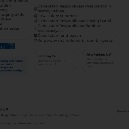
tı ashıp beriw
itleri
Ózbekstan Respublikası Prezidentinin
orayı
rásmiy veb-sa...
uqıqıy aktler
ÓzR Húkimet portalı
ı izlew
Ózbekstan Respublikası Oraylıq banki
sı
Ózbekstan Respublikası Bankler
lıwmatlar
Associaciyası
Ózbekstan fond bazarı
Korporativ málimleme birden-bir portalı
Qáte taptıńız ba?
Házir saytta:
Tekstti tanlań hám
dizimnen ótkenler - 0,
Barlıq amanatlar
Ctrl+Enter túymelerin
miymanlar - 5
mámleket
basıń.
tárepinen
qamsızlandırılǵan
 AKB
Дизайн и
Respublikası Oraylıq bankiniń 2024-jıl 2-marttaǵı 37-sanlı
veb-saytına silteme beriliwi shárt.