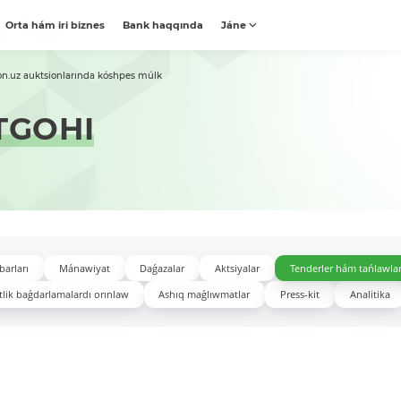
Orta hám iri biznes
Bank haqqında
Jáne
on.uz auktsionlarında kóshpes múlk
TGOHI
barları
Mánawiyat
Daǵazalar
Aktsiyalar
Tenderler hám tańlawla
lik baǵdarlamalardı orınlaw
Ashıq maǵlıwmatlar
Press-kit
Analitika