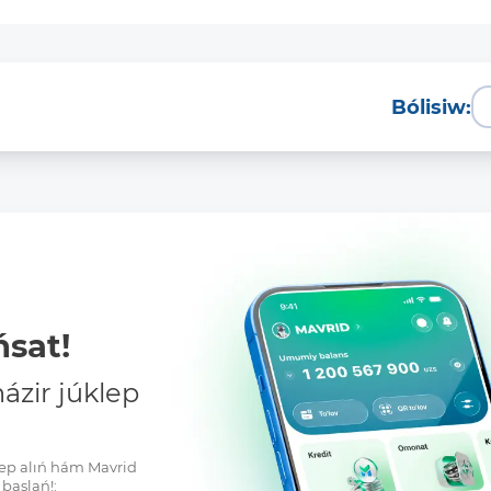
Bólisiw:
sat!
zir júklep
klep alıń hám Mavrid
baslań!: