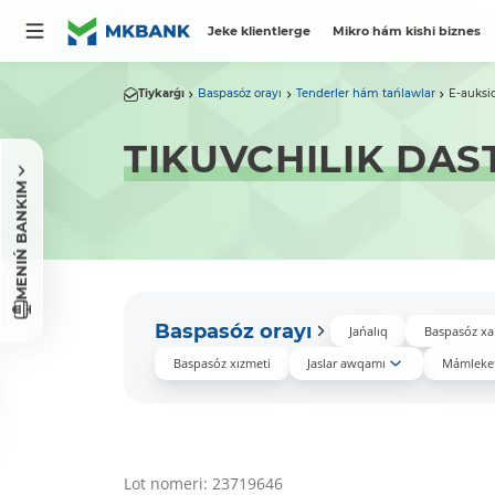
Jeke klientlerge
Mikro hám kishi biznes
Tiykarǵı
Baspasóz orayı
Tenderler hám tańlawlar
E-auksi
TIKUVCHILIK DAS
MENIŃ BANKIM
Baspasóz orayı
Jańalıq
Baspasóz xa
Baspasóz xızmeti
Jaslar awqamı
Mámleket
Lot nomeri: 23719646