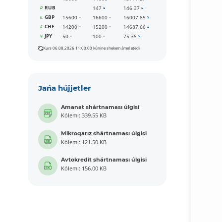
RUB
147
146.37
GBP
15600
16600
16007.85
CHF
14200
15200
14687.66
JPY
50
100
75.35
Kurs 06.08.2026 11:00:00 kúnine shekem ámel etedi
Jańa hújjetler
Amanat shártnaması úlgisi
Kólemi: 339.55 KB
Mikroqarız shártnaması úlgisi
Kólemi: 121.50 KB
Avtokredit shártnaması úlgisi
Kólemi: 156.00 KB