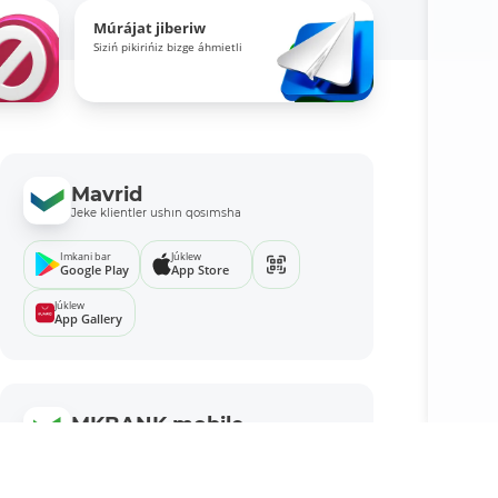
Múrájat jiberiw
Siziń pikirińiz bizge áhmietli
Mavrid
Jeke klientler ushın qosımsha
Imkani bar
Júklew
Google Play
App Store
Júklew
App Gallery
MKBANK mobile
Biznes ushın qosımsha
Imkani bar
Júklew