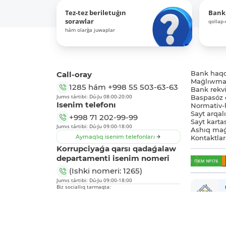
Tez-tez beriletuǵın
Bank
sorawlar
qollap
hám olarǵa juwaplar
Call-oray
Bank haq
Maǵlıwmat
1285
hám
+998 55 503-63-63
Bank rekviz
Jumıs tártibi: Dú-Ju 08:00-20:00
Baspasóz 
Isenim telefonı
Normativ-h
Sayt arqal
+998 71 202-99-99
Sayt karta
Jumıs tártibi: Dú-Ju 09:00-18:00
Ashıq maǵ
Aymaqlıq isenim telefonları
Kontaktlar
Korrupciyaǵa qarsı qadaǵalaw
departamenti isenim nomeri
(Ishki nomeri: 1265)
Jumıs tártibi: Dú-Ju 09:00-18:00
Biz sociallıq tarmaqta: