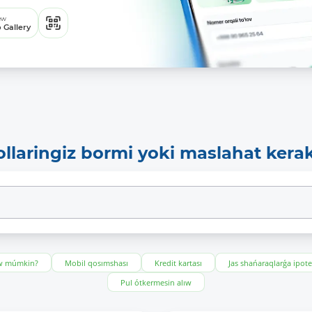
ew
 Gallery
ollaringiz bormi yoki maslahat kera
ıw múmkin?
Mobil qosımshası
Kredit kartası
Jas shańaraqlarǵa ipot
Pul ótkermesin alıw