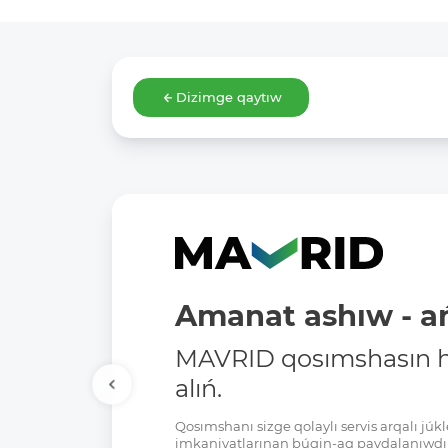
Dizimge qaytıw
Amanat ashıw - ań
MAVRID qosımshasın há
alıń.
Qosımshanı sizge qolaylı servis arqalı jú
imkaniyatlarınan búgin-aq paydalanıwdı 