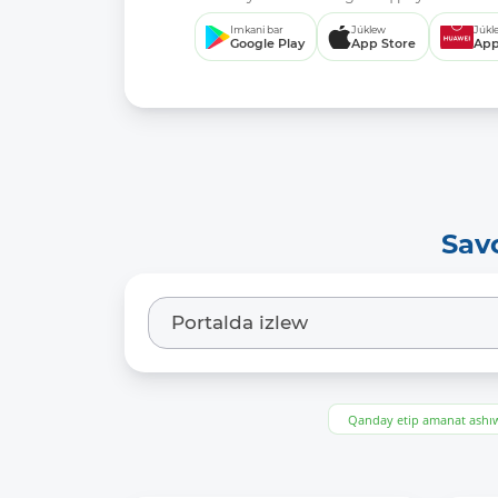
Imkani bar
Júklew
Júkl
Google Play
App Store
App
Sav
Qanday etip amanat ash