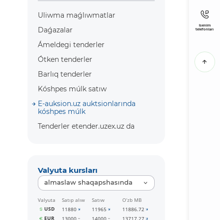
Uliwma maǵlıwmatlar
Isenim
Daǵazalar
telefonları
Ámeldegi tenderler
Ótken tenderler
Barlıq tenderler
Kóshpes múlk satıw
E-auksion.uz auktsionlarında
kóshpes múlk
Tenderler etender.uzex.uz da
Valyuta kursları
almaslaw shaqapshasında
Valyuta
Satıp alıw
Satıw
O‘zb MB
USD
11880
11965
11886.72
EUR
13000
14000
13717.27