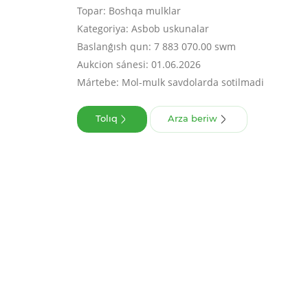
Topar: Boshqa mulklar
Kategoriya: Asbob uskunalar
Baslanǵısh qun: 7 883 070.00 swm
Aukcion sánesi: 01.06.2026
Mártebe: Mol-mulk savdolarda sotilmadi
Tolıq
Arza beriw