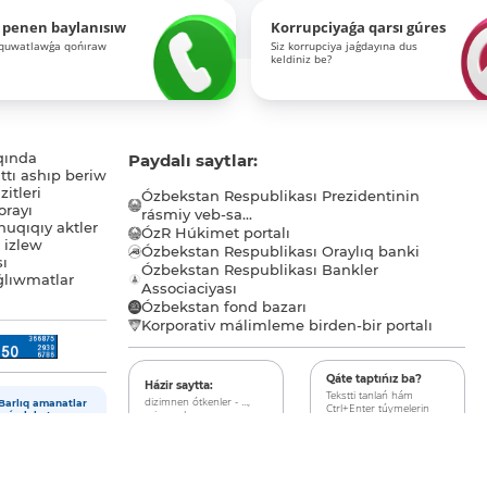
 penen baylanısıw
Korrupciyaǵa qarsı gúres
-quwatlawǵa qońıraw
Siz korrupciya jaǵdayına dus
keldiniz be?
qında
Paydalı saytlar:
tı ashıp beriw
itleri
Ózbekstan Respublikası Prezidentinin
orayı
rásmiy veb-sa...
uqıqıy aktler
ÓzR Húkimet portalı
ı izlew
Ózbekstan Respublikası Oraylıq banki
sı
Ózbekstan Respublikası Bankler
lıwmatlar
Associaciyası
Ózbekstan fond bazarı
Korporativ málimleme birden-bir portalı
Qáte taptıńız ba?
Házir saytta:
Tekstti tanlań hám
dizimnen ótkenler - ...,
Barlıq amanatlar
Ctrl+Enter túymelerin
miymanlar - ...
mámleket
basıń.
tárepinen
qamsızlandırılǵan