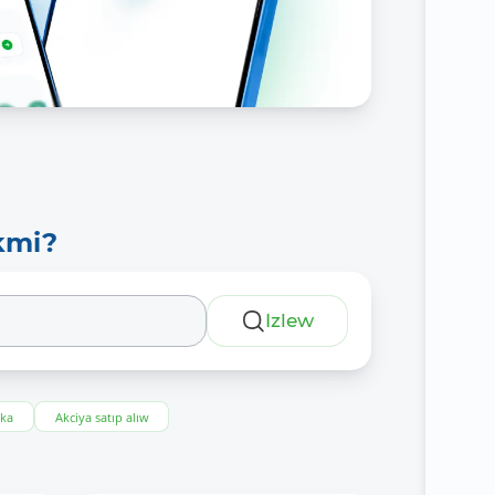
kmi?
Izlew
eka
Akciya satıp alıw