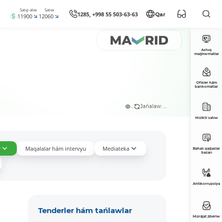
Satıp alıw
Satıw
1285, +998 55 503-63-63
Qar
11900
12060
Ashıq
maǵlıwmatlar
Ofisler hám
bankomatlar
...
Jańalaw: ...
Múlkti satıw
r
Maqalalar hám intervyu
Mediateka
Bahalı qaǵazlar
bazarı
Antikorrupsiya
Tenderler hám tańlawlar
Múrájat jiberiw