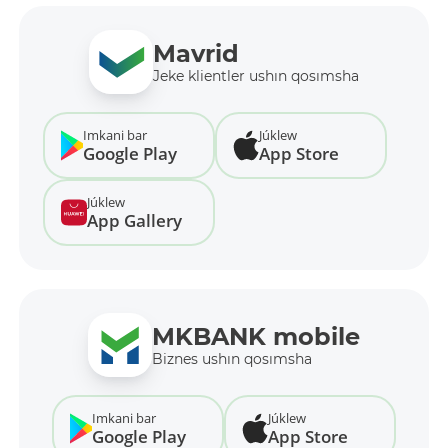
Mavrid
Jeke klientler ushın qosımsha
Imkani bar
Júklew
Google Play
App Store
Júklew
App Gallery
MKBANK mobile
Biznes ushın qosımsha
Imkani bar
Júklew
Google Play
App Store