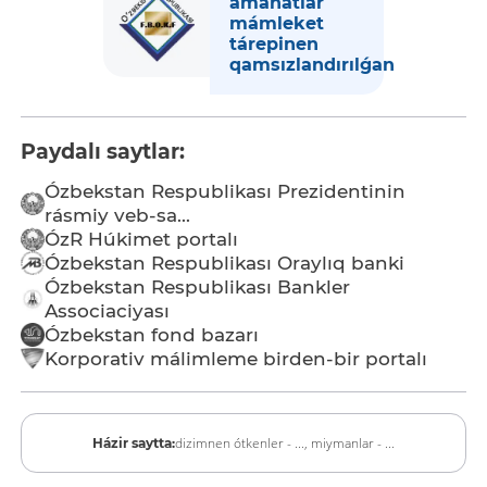
amanatlar
mámleket
tárepinen
qamsızlandırılǵan
Paydalı saytlar:
Ózbekstan Respublikası Prezidentinin
rásmiy veb-sa...
ÓzR Húkimet portalı
Ózbekstan Respublikası Oraylıq banki
Ózbekstan Respublikası Bankler
Associaciyası
Ózbekstan fond bazarı
Korporativ málimleme birden-bir portalı
dizimnen ótkenler - ...,
miymanlar - ...
Házir saytta: