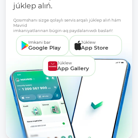
júklep alıń.
Qosımshanı sizge qolaylı servis arqalı júklep alıń hám
Mavrid
imkaniyatlarınan búgin-aq paydalanıwdı baslań!:
Imkani bar
Júklew
Google Play
App Store
Júklew
App Gallery