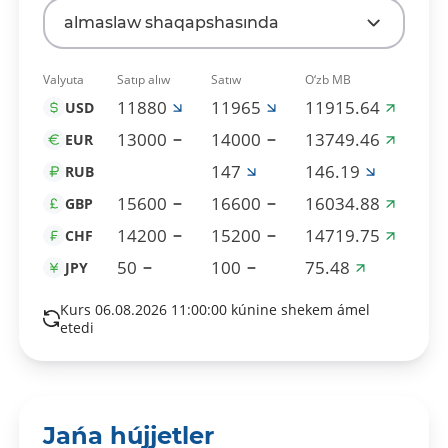
almaslaw shaqapshasında
Valyuta
Satıp alıw
Satıw
O‘zb MB
11880
11965
11915.64
USD
13000
14000
13749.46
EUR
147
146.19
RUB
15600
16600
16034.88
GBP
14200
15200
14719.75
CHF
50
100
75.48
JPY
Kurs 06.08.2026 11:00:00 kúnine shekem ámel
etedi
Jańa hújjetler