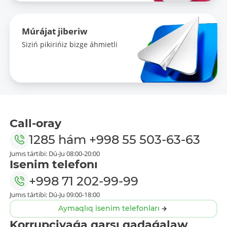
Múrájat jiberiw
Siziń pikirińiz bizge áhmietli
Call-oray
1285
hám
+998 55 503-63-63
Jumıs tártibi: Dú-Ju 08:00-20:00
Isenim telefonı
+998 71 202-99-99
Jumıs tártibi: Dú-Ju 09:00-18:00
Aymaqlıq isenim telefonları
Korrupciyaǵa qarsı qadaǵalaw