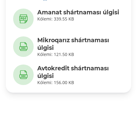
Amanat shártnaması úlgisi
Kólemi: 339.55 KB
Mikroqarız shártnaması
úlgisi
Kólemi: 121.50 KB
Avtokredit shártnaması
úlgisi
Kólemi: 156.00 KB