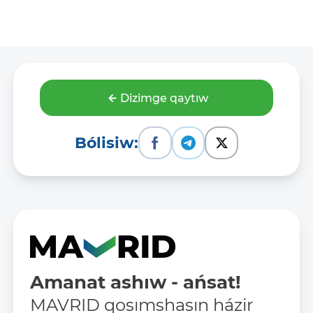
Dizimge qaytıw
Bólisiw:
Amanat ashıw - ańsat!
MAVRID qosımshasın házir