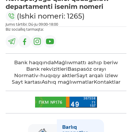
departamenti isenim nomeri
(Ishki nomeri: 1265)
Jumıs tártibi: Dú-Ju 09:00-18:00
Biz sociallıq tarmaqta:
Bank haqqında
Maǵlıwmattı ashıp beriw
Bank rekvizitleri
Baspasóz orayı
Normativ-huqıqıy aktler
Sayt arqalı izlew
Sayt kartası
Ashıq maǵlıwmatlar
Kontaktlar
Barlıq