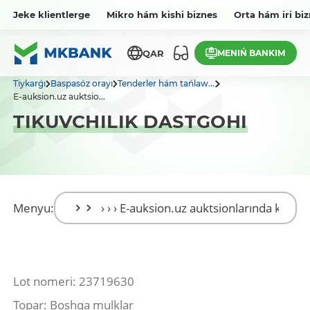
Jeke klientlerge
Mikro hám kishi biznes
Orta hám iri bi
MENIŃ BANKIM
QAR
Tiykarǵı
Baspasóz orayı
Tenderler hám tańlaw...
E-auksion.uz auktsio...
TIKUVCHILIK DASTGOHI
Menyu:
Lot nomeri: 23719630
Topar: Boshqa mulklar