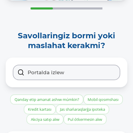
Savollaringiz bormi yoki
maslahat kerakmi?
Qanday etip amanat ashıw múmkin?
Mobil qosımshası
Kredit kartası
Jas shańaraqlarǵa ipoteka
Akciya satıp alıw
Pul ótkermesin alıw