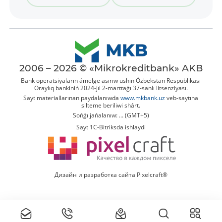
2006 – 2026 © «Mikrokreditbank» AKB
Bank operatsiyaların ámelge asırıw ushın Ózbekstan Respublikası
Oraylıq bankiniń 2024-jıl 2-marttaǵı 37-sanlı litsenziyası.
Sayt materiallarınan paydalanıwda
www.mkbank.uz
veb-saytına
silteme beriliwi shárt.
Sońǵı jańalanıw: ... (GMT+5)
Sayt 1C-Bitriksda ishlaydi
Дизайн и разработка сайта Pixelcraft®
Tolıq