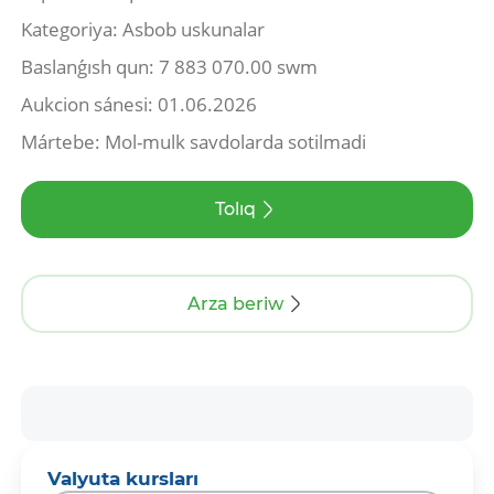
Kategoriya: Asbob uskunalar
Baslanǵısh qun: 7 883 070.00 swm
Aukcion sánesi: 01.06.2026
Mártebe: Mol-mulk savdolarda sotilmadi
Tolıq
Arza beriw
Valyuta kursları