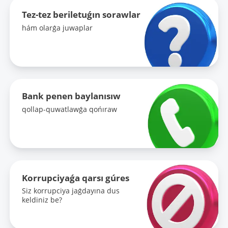
Tez-tez beriletuǵın sorawlar
hám olarǵa juwaplar
Bank penen baylanısıw
qollap-quwatlawǵa qońıraw
Korrupciyaǵa qarsı gúres
Siz korrupciya jaǵdayına dus
keldiniz be?