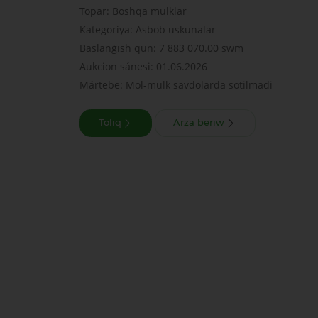
Topar: Boshqa mulklar
Kategoriya: Asbob uskunalar
Baslanǵısh qun: 7 883 070.00 swm
Aukcion sánesi: 01.06.2026
Mártebe: Mol-mulk savdolarda sotilmadi
Tolıq
Arza beriw