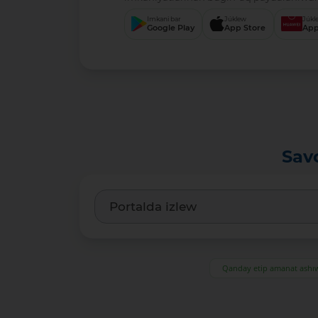
Imkani bar
Júklew
Júkl
Google Play
App Store
App
Sav
Qanday etip amanat ash