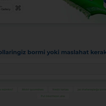
ew
 Gallery
ollaringiz bormi yoki maslahat kera
ıw múmkin?
Mobil qosımshası
Kredit kartası
Jas shańaraqlarǵa ipot
Pul ótkermesin alıw