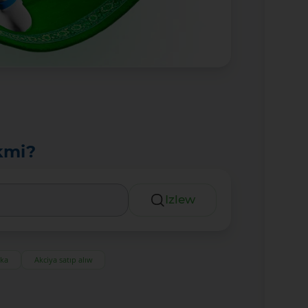
kmi?
Izlew
eka
Akciya satıp alıw