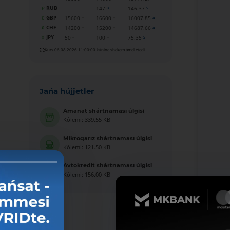
RUB
147
146.37
GBP
15600
16600
16007.85
CHF
14200
15200
14687.66
JPY
50
100
75.35
Kurs 06.08.2026 11:00:00 kúnine shekem ámel etedi
Jańa hújjetler
Amanat shártnaması úlgisi
Kólemi: 339.55 KB
Mikroqarız shártnaması úlgisi
Kólemi: 121.50 KB
Avtokredit shártnaması úlgisi
Kólemi: 156.00 KB