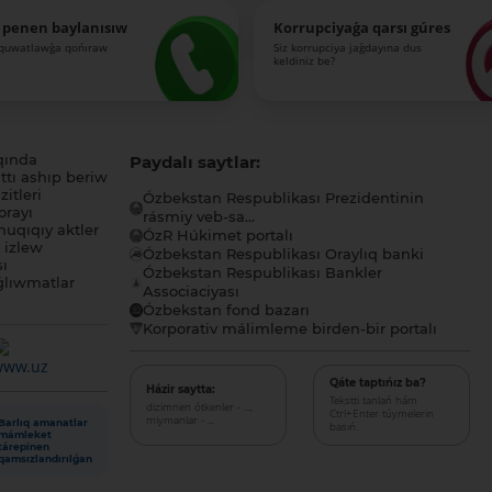
 penen baylanısıw
Korrupciyaǵa qarsı gúres
-quwatlawǵa qońıraw
Siz korrupciya jaǵdayına dus
keldiniz be?
qında
Paydalı saytlar:
tı ashıp beriw
itleri
Ózbekstan Respublikası Prezidentinin
orayı
rásmiy veb-sa...
uqıqıy aktler
ÓzR Húkimet portalı
ı izlew
Ózbekstan Respublikası Oraylıq banki
sı
Ózbekstan Respublikası Bankler
lıwmatlar
Associaciyası
Ózbekstan fond bazarı
Korporativ málimleme birden-bir portalı
Qáte taptıńız ba?
Házir saytta:
Tekstti tanlań hám
dizimnen ótkenler - ...,
Ctrl+Enter túymelerin
miymanlar - ...
Barlıq amanatlar
basıń.
mámleket
tárepinen
qamsızlandırılǵan