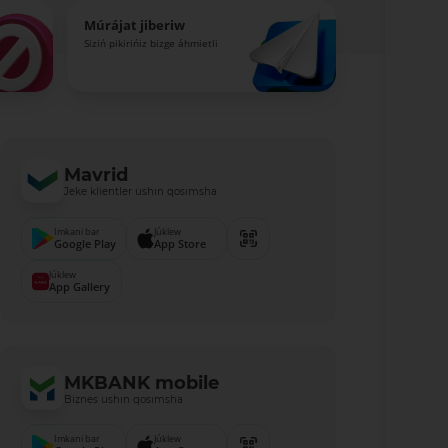
Múrájat jiberiw
Siziń pikirińiz bizge áhmietli
Mavrid
Jeke klientler ushın qosımsha
Imkani bar
Júklew
Google Play
App Store
Júklew
App Gallery
MKBANK mobile
Biznes ushın qosımsha
Imkani bar
Júklew