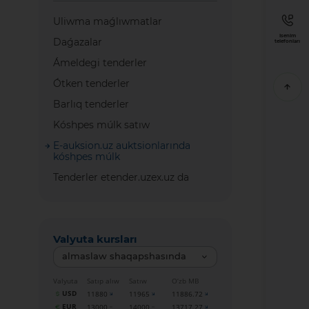
Uliwma maǵlıwmatlar
Isenim
Daǵazalar
telefonları
Ámeldegi tenderler
Ótken tenderler
Barlıq tenderler
Kóshpes múlk satıw
E-auksion.uz auktsionlarında
kóshpes múlk
Tenderler etender.uzex.uz da
Valyuta kursları
almaslaw shaqapshasında
Valyuta
Satıp alıw
Satıw
O‘zb MB
USD
11880
11965
11886.72
EUR
13000
14000
13717.27