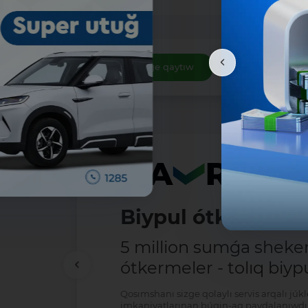
Dizimge qaytıw
Biypul ótkermele
5 million sumǵa shek
ótkermeler - tolıq biypu
Qosımshanı sizge qolaylı servis arqalı jú
imkaniyatlarınan búgin-aq paydalanıwdı 