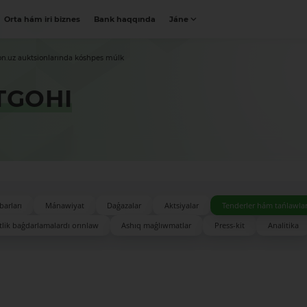
Orta hám iri biznes
Bank haqqında
Jáne
on.uz auktsionlarında kóshpes múlk
TGOHI
barları
Mánawiyat
Daǵazalar
Aktsiyalar
Tenderler hám tańlawla
lik baǵdarlamalardı orınlaw
Ashıq maǵlıwmatlar
Press-kit
Analitika