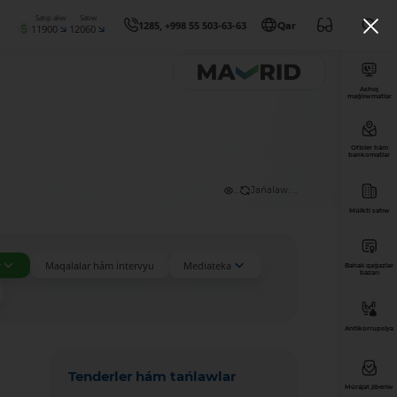
Satıp alıw
Satıw
1285, +998 55 503-63-63
Qar
11900
12060
Ashıq
maǵlıwmatlar
Ofisler hám
bankomatlar
...
Jańalaw: ...
Múlkti satıw
r
Maqalalar hám intervyu
Mediateka
Bahalı qaǵazlar
bazarı
Antikorrupsiya
Tenderler hám tańlawlar
Múrájat jiberiw