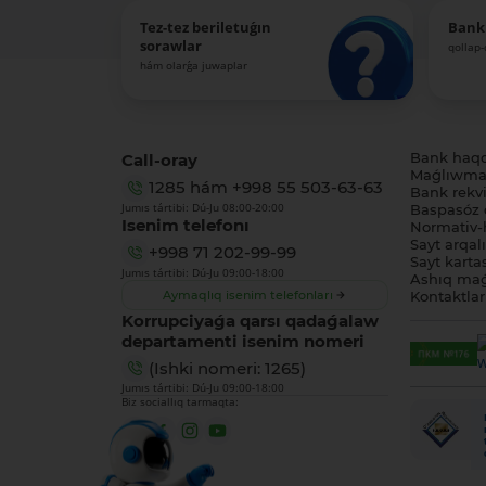
Tez-tez beriletuǵın
Bank
sorawlar
qollap
hám olarǵa juwaplar
Call-oray
Bank haq
Maǵlıwmat
1285
hám
+998 55 503-63-63
Bank rekviz
Jumıs tártibi: Dú-Ju 08:00-20:00
Baspasóz 
Isenim telefonı
Normativ-h
Sayt arqal
+998 71 202-99-99
Sayt karta
Jumıs tártibi: Dú-Ju 09:00-18:00
Ashıq maǵ
Aymaqlıq isenim telefonları
Kontaktlar
Korrupciyaǵa qarsı qadaǵalaw
departamenti isenim nomeri
(Ishki nomeri: 1265)
Jumıs tártibi: Dú-Ju 09:00-18:00
Biz sociallıq tarmaqta: