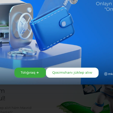
Bólisiw:
Tolıǵıraq
Qosimshanı júklep alıw
r
em
l!
klep alıń hám Mavrid
baslań!: