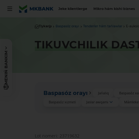
Jeke klientlerge
Mikro hám kishi biznes
Tiykarǵı
Baspasóz orayı
Tenderler hám tańlawlar
E-auksi
TIKUVCHILIK DAS
MENIŃ BANKIM
Baspasóz orayı
Jańalıq
Baspasóz xa
Baspasóz xızmeti
Jaslar awqamı
Mámleket
Lot nomeri: 23719632