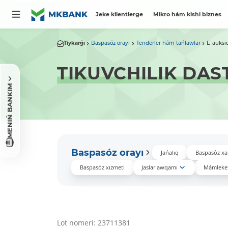
Jeke klientlerge
Mikro hám kishi biznes
Tiykarǵı
Baspasóz orayı
Tenderler hám tańlawlar
E-auksi
TIKUVCHILIK DAS
MENIŃ BANKIM
Baspasóz orayı
Jańalıq
Baspasóz xa
Baspasóz xızmeti
Jaslar awqamı
Mámleket
Lot nomeri: 23711381