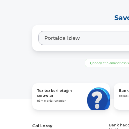
Sav
Qanday etip amanat ash
Tez-tez beriletuǵın
Bank
sorawlar
qollap
hám olarǵa juwaplar
Call-oray
Bank haq