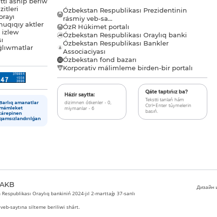
tı ashıp beriw
itleri
Ózbekstan Respublikası Prezidentinin
orayı
rásmiy veb-sa...
uqıqıy aktler
ÓzR Húkimet portalı
ı izlew
Ózbekstan Respublikası Oraylıq banki
sı
Ózbekstan Respublikası Bankler
lıwmatlar
Associaciyası
Ózbekstan fond bazarı
Korporativ málimleme birden-bir portalı
Qáte taptıńız ba?
Házir saytta:
Tekstti tanlań hám
dizimnen ótkenler - 0,
Barlıq amanatlar
Ctrl+Enter túymelerin
miymanlar - 6
mámleket
basıń.
tárepinen
qamsızlandırılǵan
 AKB
Дизайн и
Respublikası Oraylıq bankiniń 2024-jıl 2-marttaǵı 37-sanlı
veb-saytına silteme beriliwi shárt.