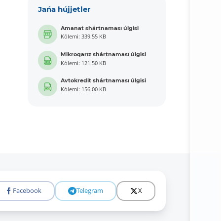
Jańa hújjetler
Amanat shártnaması úlgisi
Kólemi: 339.55 KB
Mikroqarız shártnaması úlgisi
Kólemi: 121.50 KB
Avtokredit shártnaması úlgisi
Kólemi: 156.00 KB
Facebook
Telegram
X
Tolıǵıraq