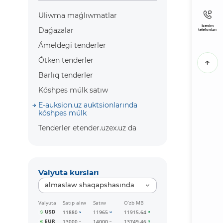
Uliwma maǵlıwmatlar
Isenim
Daǵazalar
telefonları
Ámeldegi tenderler
Ótken tenderler
Barlıq tenderler
Kóshpes múlk satıw
E-auksion.uz auktsionlarında
kóshpes múlk
Tenderler etender.uzex.uz da
Valyuta kursları
almaslaw shaqapshasında
Valyuta
Satıp alıw
Satıw
O‘zb MB
USD
11880
11965
11915.64
EUR
13000
14000
13749.46