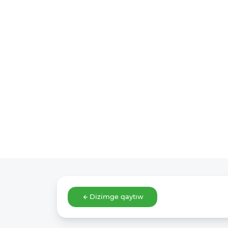
Dizimge qaytıw