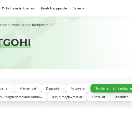
Orta hám iri biznes
Bank haqqında
Jáne
on.uz auktsionlarında kóshpes múlk
TGOHI
barları
Mánawiyat
Daǵazalar
Aktsiyalar
Tenderler hám tańlawla
lik baǵdarlamalardı orınlaw
Ashıq maǵlıwmatlar
Press-kit
Analitika