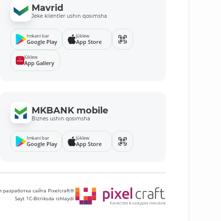
Mavrid
Jeke klientler ushın qosımsha
Imkani bar
Júklew
Google Play
App Store
Júklew
App Gallery
MKBANK mobile
Biznes ushın qosımsha
Imkani bar
Júklew
Google Play
App Store
 разработка сайта Pixelcraft®
Sayt 1C-Bitriksda ishlaydi