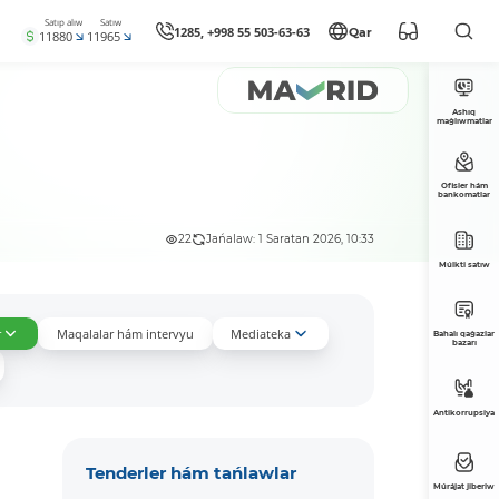
Satıp alıw
Satıw
1285, +998 55 503-63-63
Qar
11880
11965
Ashıq
maǵlıwmatlar
Ofisler hám
bankomatlar
22
Jańalaw: 1 Saratan 2026, 10:33
Múlkti satıw
r
Maqalalar hám intervyu
Mediateka
Bahalı qaǵazlar
bazarı
Antikorrupsiya
Tenderler hám tańlawlar
Múrájat jiberiw