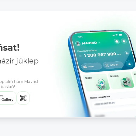
sat!
zir júklep
klep alıń hám Mavrid
baslań!:
ew
 Gallery