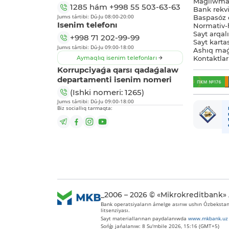
Maǵlıwmat
1285
hám
+998 55 503-63-63
Bank rekviz
Jumıs tártibi: Dú-Ju 08:00-20:00
Baspasóz 
Isenim telefonı
Normativ-h
Sayt arqal
+998 71 202-99-99
Sayt karta
Jumıs tártibi: Dú-Ju 09:00-18:00
Ashıq maǵ
Aymaqlıq isenim telefonları
Kontaktlar
Korrupciyaǵa qarsı qadaǵalaw
departamenti isenim nomeri
(Ishki nomeri: 1265)
Jumıs tártibi: Dú-Ju 09:00-18:00
Biz sociallıq tarmaqta:
_2006 – 2026 © «Mikrokreditbank»
Bank operatsiyaların ámelge asırıw ushın Ózbekstan 
litsenziyası.
Sayt materiallarınan paydalanıwda
www.mkbank.uz
Sońǵı jańalanıw: 8 Su'mbile 2026, 15:16 (GMT+5)