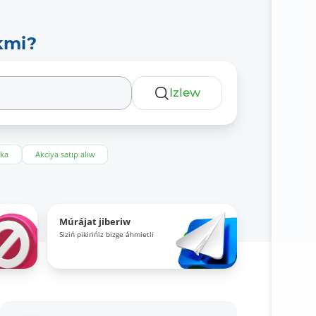
kmi?
Izlew
eka
Akciya satıp alıw
Múrájat jiberiw
Siziń pikirińiz bizge áhmietli