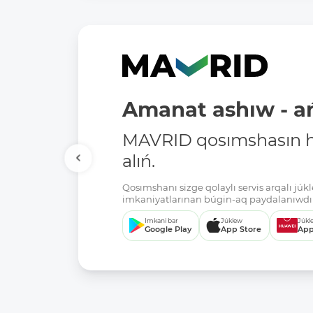
Amanat ashıw - ań
MAVRID qosımshasın há
alıń.
Qosımshanı sizge qolaylı servis arqalı jú
imkaniyatlarınan búgin-aq paydalanıwdı 
Imkani bar
Júklew
Júkl
Google Play
App Store
App