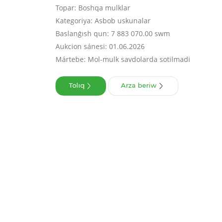
Topar: Boshqa mulklar
Kategoriya: Asbob uskunalar
Baslanǵısh qun: 7 883 070.00 swm
Aukcion sánesi: 01.06.2026
Mártebe: Mol-mulk savdolarda sotilmadi
Tolıq
Arza beriw