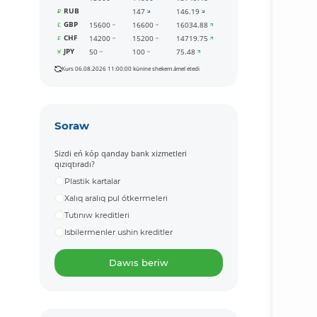
RUB
147
146.19
GBP
15600
16600
16034.88
CHF
14200
15200
14719.75
JPY
50
100
75.48
Kurs 06.08.2026 11:00:00 kúnine shekem ámel etedi
Soraw
Sizdi eń kóp qanday bank xizmetleri
qızıqtıradı?
Plastik kartalar
Xalıq aralıq pul ótkermeleri
Tutınıw kreditleri
Isbilermenler ushin kreditler
Dawıs beriw