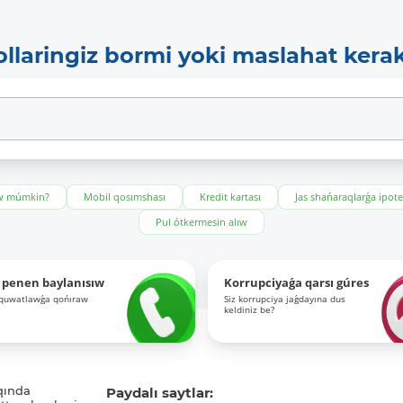
ollaringiz bormi yoki maslahat kera
ıw múmkin?
Mobil qosımshası
Kredit kartası
Jas shańaraqlarǵa ipot
Pul ótkermesin alıw
 penen baylanısıw
Korrupciyaǵa qarsı gúres
-quwatlawǵa qońıraw
Siz korrupciya jaǵdayına dus
keldiniz be?
qında
Paydalı saytlar: