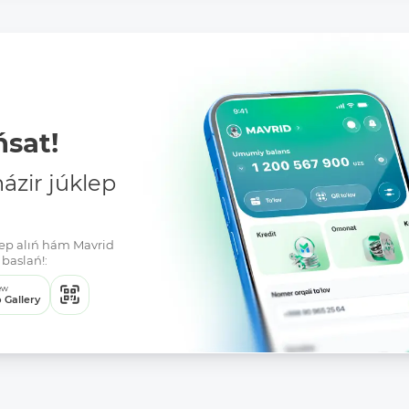
sat!
zir júklep
klep alıń hám Mavrid
baslań!:
ew
 Gallery