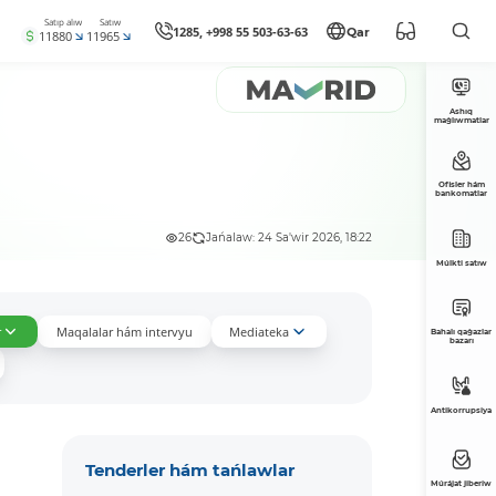
Satıp alıw
Satıw
1285, +998 55 503-63-63
Qar
11880
11965
Ashıq
maǵlıwmatlar
Ofisler hám
bankomatlar
26
Jańalaw: 24 Sa'wir 2026, 18:22
Múlkti satıw
r
Maqalalar hám intervyu
Mediateka
Bahalı qaǵazlar
bazarı
Antikorrupsiya
Tenderler hám tańlawlar
Múrájat jiberiw