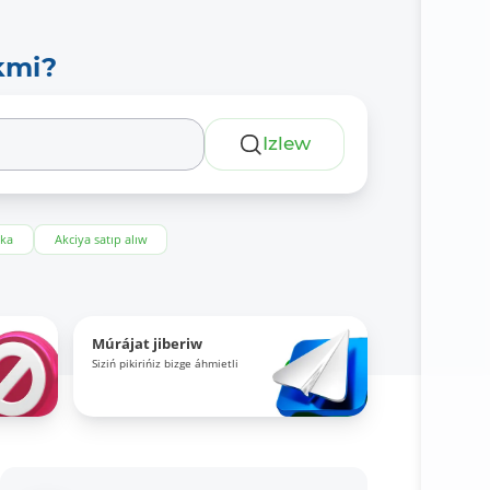
kmi?
Izlew
eka
Akciya satıp alıw
Múrájat jiberiw
Siziń pikirińiz bizge áhmietli