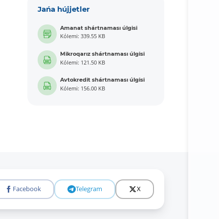
Jańa hújjetler
Amanat shártnaması úlgisi
Kólemi: 339.55 KB
Mikroqarız shártnaması úlgisi
Kólemi: 121.50 KB
Avtokredit shártnaması úlgisi
Kólemi: 156.00 KB
Facebook
Telegram
X