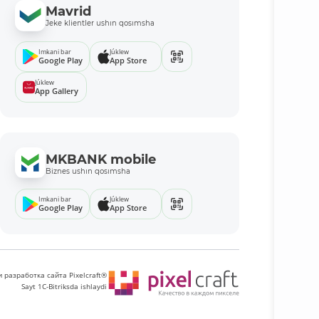
Mavrid
Jeke klientler ushın qosımsha
Imkani bar
Júklew
Google Play
App Store
Júklew
App Gallery
MKBANK mobile
Biznes ushın qosımsha
Imkani bar
Júklew
Google Play
App Store
 разработка сайта Pixelcraft®
Sayt 1C-Bitriksda ishlaydi