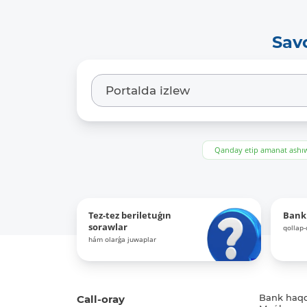
Sav
Qanday etip amanat ash
Tez-tez beriletuǵın
Bank
sorawlar
qollap
hám olarǵa juwaplar
Call-oray
Bank haq