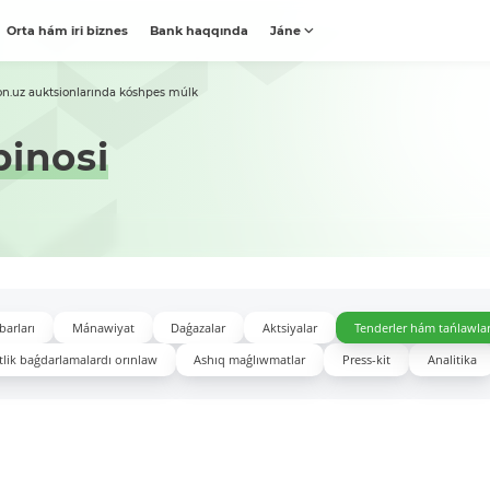
Orta hám iri biznes
Bank haqqında
Jáne
on.uz auktsionlarında kóshpes múlk
binosi
barları
Mánawiyat
Daǵazalar
Aktsiyalar
Tenderler hám tańlawla
lik baǵdarlamalardı orınlaw
Ashıq maǵlıwmatlar
Press-kit
Analitika