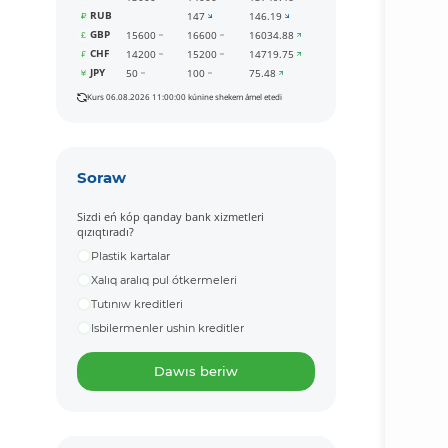
RUB
147
146.19
GBP
15600
16600
16034.88
CHF
14200
15200
14719.75
JPY
50
100
75.48
Kurs 06.08.2026 11:00:00 kúnine shekem ámel etedi
Soraw
Sizdi eń kóp qanday bank xizmetleri
qızıqtıradı?
Plastik kartalar
Xalıq aralıq pul ótkermeleri
Tutınıw kreditleri
Isbilermenler ushin kreditler
Dawıs beriw