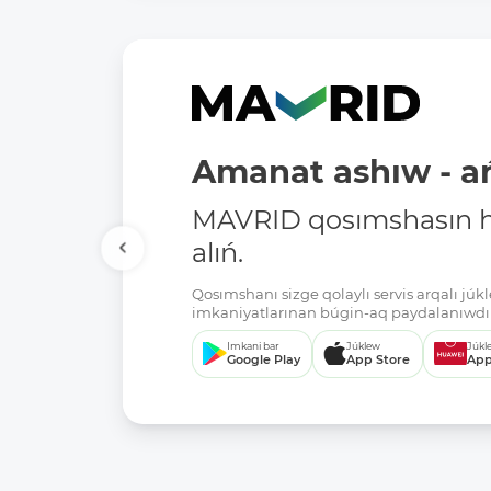
Amanat ashıw - ań
MAVRID qosımshasın há
alıń.
Qosımshanı sizge qolaylı servis arqalı jú
imkaniyatlarınan búgin-aq paydalanıwdı 
Imkani bar
Júklew
Júkl
Google Play
App Store
App