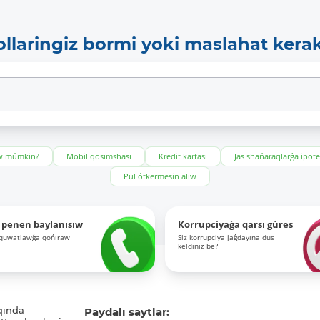
ollaringiz bormi yoki maslahat kera
ıw múmkin?
Mobil qosımshası
Kredit kartası
Jas shańaraqlarǵa ipot
Pul ótkermesin alıw
 penen baylanısıw
Korrupciyaǵa qarsı gúres
-quwatlawǵa qońıraw
Siz korrupciya jaǵdayına dus
keldiniz be?
qında
Paydalı saytlar: