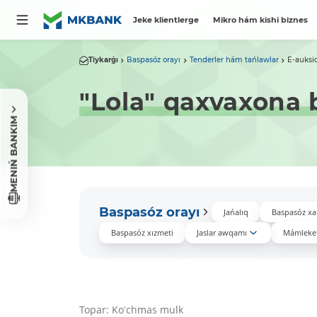
Jeke klientlerge
Mikro hám kishi biznes
Tiykarǵı
Baspasóz orayı
Tenderler hám tańlawlar
E-auksi
"Lola" qaxvaxona 
MENIŃ BANKIM
Baspasóz orayı
Jańalıq
Baspasóz xa
Baspasóz xızmeti
Jaslar awqamı
Mámleket
Topar: Koʻchmas mulk