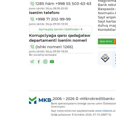
Maǵlıwmat
1285
hám
+998 55 503-63-63
Bank rekviz
Jumıs tártibi: Dú-Ju 08:00-20:00
Baspasóz 
Isenim telefonı
Normativ-h
Sayt arqal
+998 71 202-99-99
Sayt karta
Jumıs tártibi: Dú-Ju 09:00-18:00
Ashıq maǵ
Aymaqlıq isenim telefonları
Kontaktlar
Korrupciyaǵa qarsı qadaǵalaw
departamenti isenim nomeri
(Ishki nomeri: 1265)
Jumıs tártibi: Dú-Ju 09:00-18:00
Biz sociallıq tarmaqta:
_2006 – 2026 © «Mikrokreditbank»
Bank operatsiyaların ámelge asırıw ushın Ózbekstan 
litsenziyası.
Sayt materiallarınan paydalanıwda
www.mkbank.uz
Sońǵı jańalanıw: 8 Su'mbile 2026, 07:16 (GMT+5)