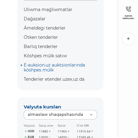
Uliwma maǵlıwmatlar
Isenim
Daǵazalar
telefonları
Ámeldegi tenderler
Ótken tenderler
Barlıq tenderler
Kóshpes múlk satıw
E-auksion.uz auktsionlarında
kóshpes múlk
Tenderler etender.uzex.uz da
Valyuta kursları
almaslaw shaqapshasında
Valyuta
Satıp alıw
Satıw
O‘zb MB
USD
11880
11965
11915.64
EUR
13000
14000
13749.46