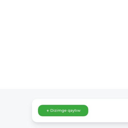
Dizimge qaytıw