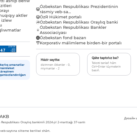
tı ashıp beriw
itleri
Ózbekstan Respublikası Prezidentinin
orayı
rásmiy veb-sa...
uqıqıy aktler
ÓzR Húkimet portalı
ı izlew
Ózbekstan Respublikası Oraylıq banki
sı
Ózbekstan Respublikası Bankler
lıwmatlar
Associaciyası
Ózbekstan fond bazarı
Korporativ málimleme birden-bir portalı
Qáte taptıńız ba?
Házir saytta:
Tekstti tanlań hám
dizimnen ótkenler - 0,
Barlıq amanatlar
Ctrl+Enter túymelerin
miymanlar - 2
mámleket
basıń.
tárepinen
qamsızlandırılǵan
 AKB
Дизайн и
Respublikası Oraylıq bankiniń 2024-jıl 2-marttaǵı 37-sanlı
veb-saytına silteme beriliwi shárt.