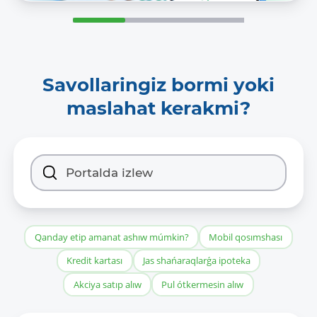
Savollaringiz bormi yoki
maslahat kerakmi?
Qanday etip amanat ashıw múmkin?
Mobil qosımshası
Kredit kartası
Jas shańaraqlarǵa ipoteka
Akciya satıp alıw
Pul ótkermesin alıw