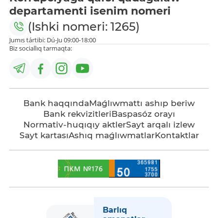
departamenti isenim nomeri
(Ishki nomeri: 1265)
Jumıs tártibi: Dú-Ju 09:00-18:00
Biz sociallıq tarmaqta:
Bank haqqında
Maǵlıwmattı ashıp beriw
Bank rekvizitleri
Baspasóz orayı
Normativ-huqıqıy aktler
Sayt arqalı izlew
Sayt kartası
Ashıq maǵlıwmatlar
Kontaktlar
Barlıq