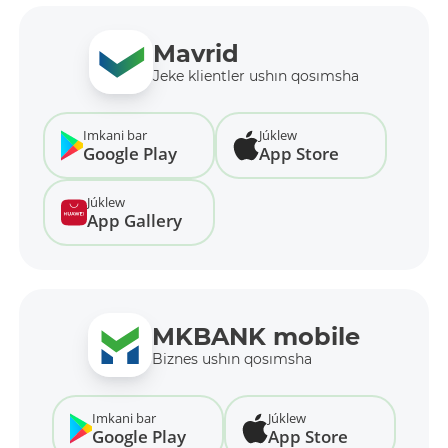
Mavrid
Jeke klientler ushın qosımsha
Imkani bar
Júklew
Google Play
App Store
Júklew
App Gallery
MKBANK mobile
Biznes ushın qosımsha
Imkani bar
Júklew
Google Play
App Store