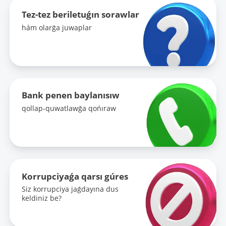
Tez-tez beriletuǵın sorawlar
hám olarǵa juwaplar
Bank penen baylanısıw
qollap-quwatlawǵa qońıraw
Korrupciyaǵa qarsı gúres
Siz korrupciya jaǵdayına dus
keldiniz be?