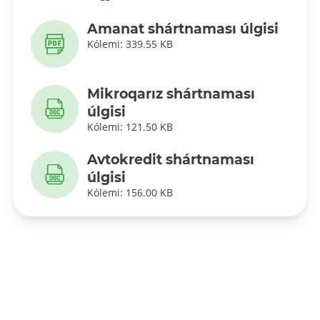
Amanat shártnaması úlgisi
Kólemi: 339.55 KB
Mikroqarız shártnaması
úlgisi
Kólemi: 121.50 KB
Avtokredit shártnaması
úlgisi
Kólemi: 156.00 KB