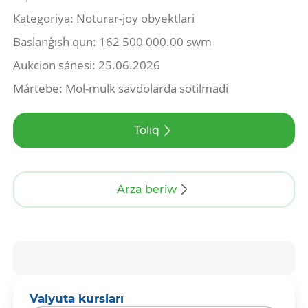
Kategoriya: Noturar-joy obyektlari
Baslanǵısh qun: 162 500 000.00 swm
Aukcion sánesi: 25.06.2026
Mártebe: Mol-mulk savdolarda sotilmadi
Tolıq
Arza beriw
Valyuta kursları