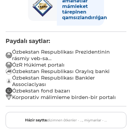
amanatlar
mámleket
tárepinen
qamsızlandırılǵan
Paydalı saytlar:
Ózbekstan Respublikası Prezidentinin
rásmiy veb-sa...
ÓzR Húkimet portalı
Ózbekstan Respublikası Oraylıq banki
Ózbekstan Respublikası Bankler
Associaciyası
Ózbekstan fond bazarı
Korporativ málimleme birden-bir portalı
dizimnen ótkenler - ...,
miymanlar - ...
Házir saytta: