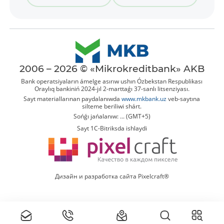
2006 – 2026 © «Mikrokreditbank» AKB
Bank operatsiyaların ámelge asırıw ushın Ózbekstan Respublikası
Oraylıq bankiniń 2024-jıl 2-marttaǵı 37-sanlı litsenziyası.
Sayt materiallarınan paydalanıwda
www.mkbank.uz
veb-saytına
silteme beriliwi shárt.
Sońǵı jańalanıw: ... (GMT+5)
Sayt 1C-Bitriksda ishlaydi
Дизайн и разработка сайта Pixelcraft®
Tolıq