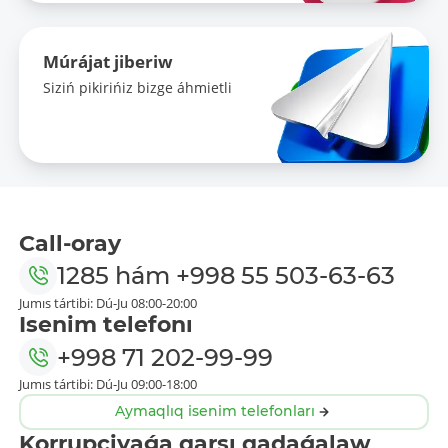
Múrájat jiberiw
Siziń pikirińiz bizge áhmietli
Call-oray
1285
hám
+998 55 503-63-63
Jumıs tártibi: Dú-Ju 08:00-20:00
Isenim telefonı
+998 71 202-99-99
Jumıs tártibi: Dú-Ju 09:00-18:00
Aymaqlıq isenim telefonları
Korrupciyaǵa qarsı qadaǵalaw