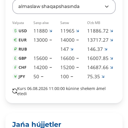
almaslaw shaqapshasında
Valyuta
Satıp alıw
Satıw
O‘zb MB
11880
11965
11886.72
USD
13000
14000
13717.27
EUR
147
146.37
RUB
15600
16600
16007.85
GBP
14200
15200
14687.66
CHF
50
100
75.35
JPY
Kurs 06.08.2026 11:00:00 kúnine shekem ámel
etedi
Jańa hújjetler