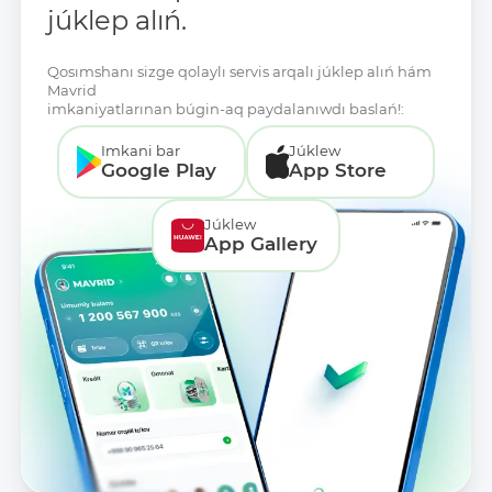
júklep alıń.
Qosımshanı sizge qolaylı servis arqalı júklep alıń hám
Mavrid
imkaniyatlarınan búgin-aq paydalanıwdı baslań!:
Imkani bar
Júklew
Google Play
App Store
Júklew
App Gallery