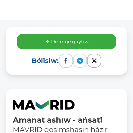
Dizimge qaytıw
Bólisiw:
Amanat ashıw - ańsat!
MAVRID qosımshasın házir