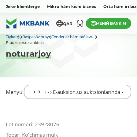
Jeke klientlerge
Mikro hám kishi biznes
Orta hám iri bi
MENIŃ BANKIM
QAR
Tiykarǵı
Baspasóz orayı
Tenderler hám tańlaw...
E-auksion.uz auktsio...
noturarjoy
Menyu:
Lot nomeri: 23928076
Topar: Koʻchmas mulk