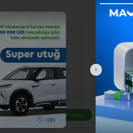
Dizimge qaytıw