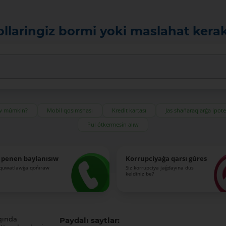
ollaringiz bormi yoki maslahat kera
ıw múmkin?
Mobil qosımshası
Kredit kartası
Jas shańaraqlarǵa ipot
Pul ótkermesin alıw
 penen baylanısıw
Korrupciyaǵa qarsı gúres
-quwatlawǵa qońıraw
Siz korrupciya jaǵdayına dus
keldiniz be?
qında
Paydalı saytlar: