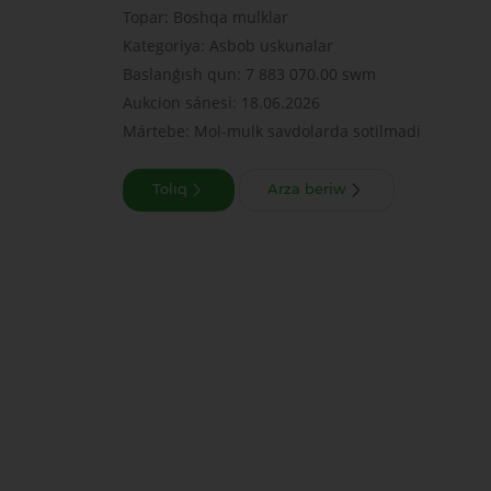
Topar: Boshqa mulklar
Kategoriya: Asbob uskunalar
Baslanǵısh qun: 7 883 070.00 swm
Aukcion sánesi: 18.06.2026
Mártebe: Mol-mulk savdolarda sotilmadi
Tolıq
Arza beriw