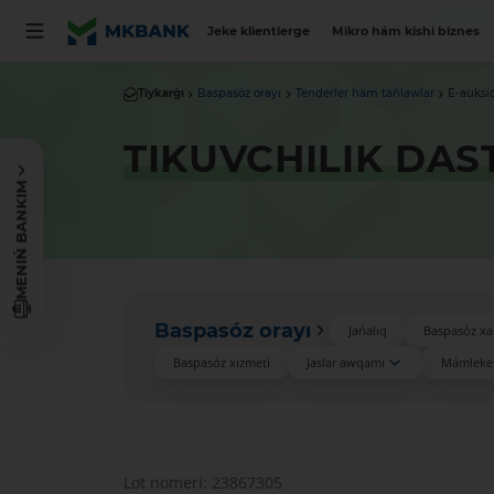
Jeke klientlerge
Mikro hám kishi biznes
Tiykarǵı
Baspasóz orayı
Tenderler hám tańlawlar
E-auksi
TIKUVCHILIK DAS
MENIŃ BANKIM
Baspasóz orayı
Jańalıq
Baspasóz xa
Baspasóz xızmeti
Jaslar awqamı
Mámleket
Lot nomeri: 23867305