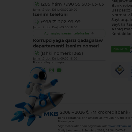
Maǵlıwmat
1285
hám
+998 55 503-63-63
Bank rekviz
Jumıs tártibi: Dú-Ju 08:00-20:00
Baspasóz 
Isenim telefonı
Normativ-h
Sayt arqal
+998 71 202-99-99
Sayt karta
Jumıs tártibi: Dú-Ju 09:00-18:00
Ashıq maǵ
Aymaqlıq isenim telefonları
Kontaktlar
Korrupciyaǵa qarsı qadaǵalaw
departamenti isenim nomeri
(Ishki nomeri: 1265)
Jumıs tártibi: Dú-Ju 09:00-18:00
Biz sociallıq tarmaqta:
_2006 – 2026 © «Mikrokreditbank»
Bank operatsiyaların ámelge asırıw ushın Ózbekstan 
litsenziyası.
Sayt materiallarınan paydalanıwda
www.mkbank.uz
Sońǵı jańalanıw: 8 Su'mbile 2026, 08:36 (GMT+5)