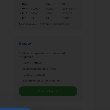
RUB
147
146.19
GBP
15600
16600
16034.88
CHF
14200
15200
14719.75
JPY
50
100
75.48
Kurs 06.08.2026 11:00:00 kúnine shekem ámel etedi
Soraw
Sizdi eń kóp qanday bank xizmetleri
qızıqtıradı?
Plastik kartalar
Xalıq aralıq pul ótkermeleri
Tutınıw kreditleri
Isbilermenler ushin kreditler
Dawıs beriw