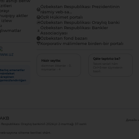
tı ashıp beriw
itleri
Ózbekstan Respublikası Prezidentinin
orayı
rásmiy veb-sa...
uqıqıy aktler
ÓzR Húkimet portalı
ı izlew
Ózbekstan Respublikası Oraylıq banki
sı
Ózbekstan Respublikası Bankler
lıwmatlar
Associaciyası
Ózbekstan fond bazarı
Korporativ málimleme birden-bir portalı
Qáte taptıńız ba?
Házir saytta:
Tekstti tanlań hám
dizimnen ótkenler - 0,
Ctrl+Enter túymelerin
miymanlar - 4
Barlıq amanatlar
basıń.
mámleket
tárepinen
qamsızlandırılǵan
 AKB
Дизайн и
Respublikası Oraylıq bankiniń 2024-jıl 2-marttaǵı 37-sanlı
veb-saytına silteme beriliwi shárt.