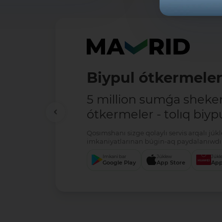
Biypul ótkermele
5 million sumǵa shek
ótkermeler - tolıq biypu
Qosımshanı sizge qolaylı servis arqalı jú
imkaniyatlarınan búgin-aq paydalanıwdı 
Imkani bar
Júklew
Júkl
Google Play
App Store
App