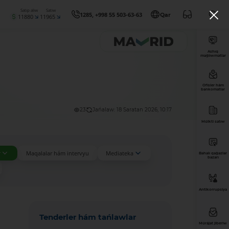
Satıp alıw
Satıw
1285, +998 55 503-63-63
Qar
11880
11965
Ashıq
maǵlıwmatlar
Ofisler hám
bankomatlar
23
Jańalaw: 18 Saratan 2026, 10:17
Múlkti satıw
r
Maqalalar hám intervyu
Mediateka
Bahalı qaǵazlar
bazarı
Antikorrupsiya
Tenderler hám tańlawlar
Múrájat jiberiw