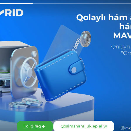
Bólisiw:
Tolıǵıraq
Qosimshanı júklep alıw