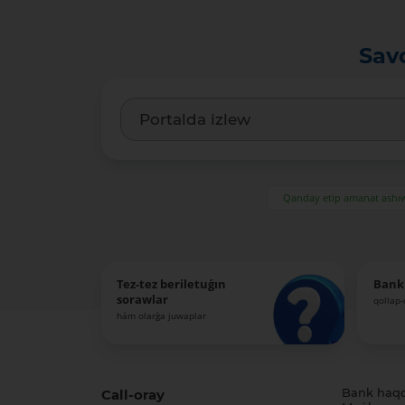
Sav
Qanday etip amanat ash
Tez-tez beriletuǵın
Bank
sorawlar
qollap
hám olarǵa juwaplar
Call-oray
Bank haq