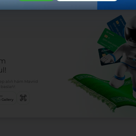
r
em
l!
klep alıń hám Mavrid
baslań!:
ew
 Gallery