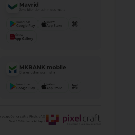
Mavrid
Jeke klientler ushın qosımsha
Imkani bar
Júklew
Google Play
App Store
Júklew
App Gallery
MKBANK mobile
Biznes ushın qosımsha
Imkani bar
Júklew
Google Play
App Store
 разработка сайта Pixelcraft®
Sayt 1C-Bitriksda ishlaydi