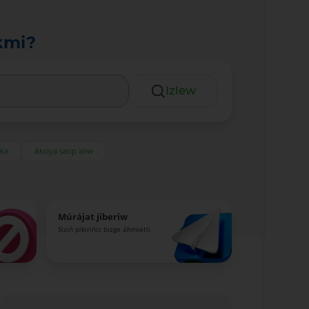
kmi?
Izlew
eka
Akciya satıp alıw
Múrájat jiberiw
Siziń pikirińiz bizge áhmietli