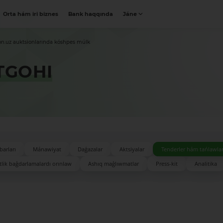
Orta hám iri biznes
Bank haqqında
Jáne
on.uz auktsionlarında kóshpes múlk
TGOHI
barları
Mánawiyat
Daǵazalar
Aktsiyalar
Tenderler hám tańlawla
lik baǵdarlamalardı orınlaw
Ashıq maǵlıwmatlar
Press-kit
Analitika