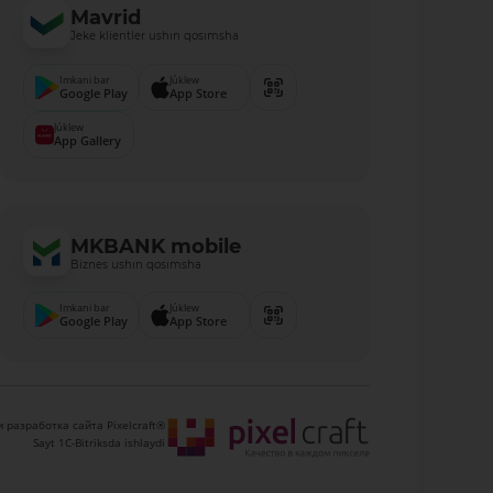
Mavrid
Jeke klientler ushın qosımsha
Imkani bar
Júklew
Google Play
App Store
Júklew
App Gallery
MKBANK mobile
Biznes ushın qosımsha
Imkani bar
Júklew
Google Play
App Store
 разработка сайта Pixelcraft®
Sayt 1C-Bitriksda ishlaydi