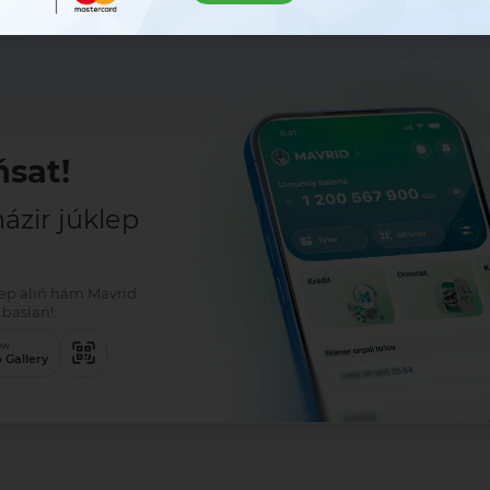
sat!
zir júklep
klep alıń hám Mavrid
baslań!:
ew
 Gallery