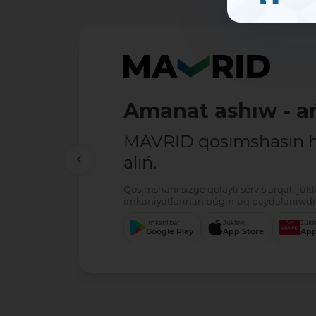
Amanat ashıw - ań
MAVRID qosımshasın há
alıń.
Qosımshanı sizge qolaylı servis arqalı jú
imkaniyatlarınan búgin-aq paydalanıwdı 
Imkani bar
Júklew
Júkl
Google Play
App Store
App