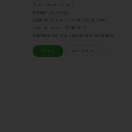
Topar: Avtotransport
Kategoriya: Yengil
Baslanǵısh qun: 330 000 000.00 swm
Aukcion sánesi: 25.06.2026
Mártebe: Mol-mulk savdolarda sotilmadi
Tolıq
Arza beriw