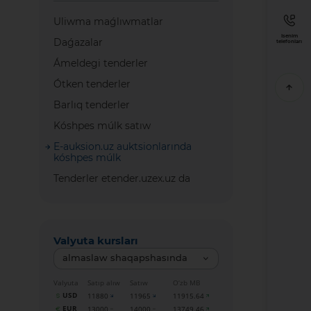
Uliwma maǵlıwmatlar
Isenim
Daǵazalar
telefonları
Ámeldegi tenderler
Ótken tenderler
Barlıq tenderler
Kóshpes múlk satıw
E-auksion.uz auktsionlarında
kóshpes múlk
Tenderler etender.uzex.uz da
Valyuta kursları
almaslaw shaqapshasında
Valyuta
Satıp alıw
Satıw
O‘zb MB
USD
11880
11965
11915.64
EUR
13000
14000
13749.46