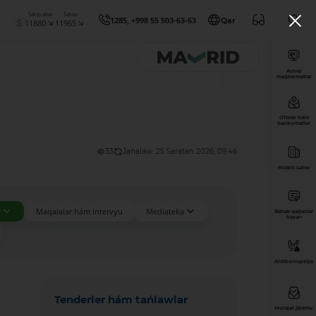
Satıp alıw
Satıw
1285, +998 55 503-63-63
Qar
11880
11965
Ashıq
maǵlıwmatlar
Ofisler hám
bankomatlar
33
Jańalaw: 25 Saratan 2026, 09:46
Múlkti satıw
r
Maqalalar hám intervyu
Mediateka
Bahalı qaǵazlar
bazarı
Antikorrupsiya
Tenderler hám tańlawlar
Múrájat jiberiw