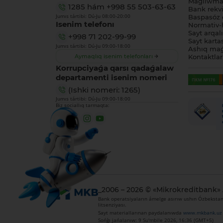
Maǵlıwmat
1285
hám
+998 55 503-63-63
Bank rekviz
Jumıs tártibi: Dú-Ju 08:00-20:00
Baspasóz 
Isenim telefonı
Normativ-h
Sayt arqal
+998 71 202-99-99
Sayt karta
Jumıs tártibi: Dú-Ju 09:00-18:00
Ashıq maǵ
Aymaqlıq isenim telefonları
Kontaktlar
Korrupciyaǵa qarsı qadaǵalaw
departamenti isenim nomeri
(Ishki nomeri: 1265)
Jumıs tártibi: Dú-Ju 09:00-18:00
Biz sociallıq tarmaqta:
_2006 – 2026 © «Mikrokreditbank»
Bank operatsiyaların ámelge asırıw ushın Ózbekstan 
litsenziyası.
Sayt materiallarınan paydalanıwda
www.mkbank.uz
Sońǵı jańalanıw: 9 Su'mbile 2026, 16:36 (GMT+5)