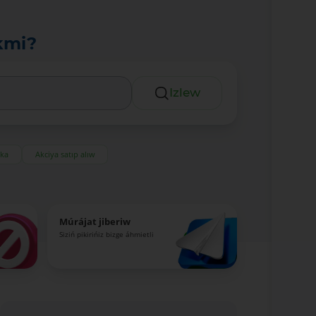
kmi?
Izlew
eka
Akciya satıp alıw
Múrájat jiberiw
Siziń pikirińiz bizge áhmietli