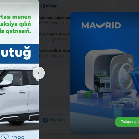
Jańa hújjetler
Amanat shártnaması úlgisi
Kólemi: 339.55 KB
Mikroqarız shártnaması úlgisi
Kólemi: 121.50 KB
Avtokredit shártnaması úlgisi
Kólemi: 156.00 KB
Facebook
Telegram
X
Tolıǵıraq