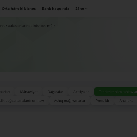
Orta hám iri biznes
Bank haqqında
Jáne
on.uz auktsionlarında kóshpes múlk
barları
Mánawiyat
Daǵazalar
Aktsiyalar
Tenderler hám tańlawla
lik baǵdarlamalardı orınlaw
Ashıq maǵlıwmatlar
Press-kit
Analitika