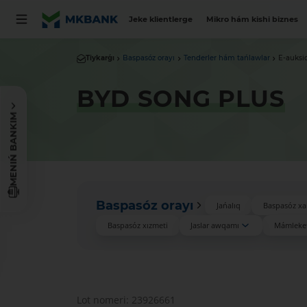
Jeke klientlerge
Mikro hám kishi biznes
Tiykarǵı
Baspasóz orayı
Tenderler hám tańlawlar
E-auksi
BYD SONG PLUS
MENIŃ BANKIM
Baspasóz orayı
Jańalıq
Baspasóz xa
Baspasóz xızmeti
Jaslar awqamı
Mámleket
Lot nomeri: 23926661