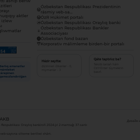
tı ashıp beriw
itleri
Ózbekstan Respublikası Prezidentinin
orayı
rásmiy veb-sa...
uqıqıy aktler
ÓzR Húkimet portalı
ı izlew
Ózbekstan Respublikası Oraylıq banki
sı
Ózbekstan Respublikası Bankler
lıwmatlar
Associaciyası
Ózbekstan fond bazarı
Korporativ málimleme birden-bir portalı
Qáte taptıńız ba?
Házir saytta:
Tekstti tanlań hám
dizimnen ótkenler - 0,
Barlıq amanatlar
Ctrl+Enter túymelerin
miymanlar - 3
mámleket
basıń.
tárepinen
qamsızlandırılǵan
 AKB
Дизайн и
Respublikası Oraylıq bankiniń 2024-jıl 2-marttaǵı 37-sanlı
veb-saytına silteme beriliwi shárt.