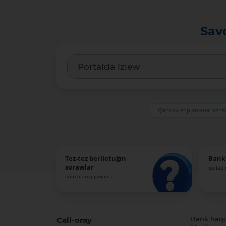
Sav
Qanday etip amanat ash
Tez-tez beriletuǵın
Bank
sorawlar
qollap
hám olarǵa juwaplar
Call-oray
Bank haq