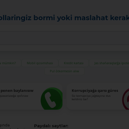
ollaringiz bormi yoki maslahat kera
ıw múmkin?
Mobil qosımshası
Kredit kartası
Jas shańaraqlarǵa ipot
Pul ótkermesin alıw
 penen baylanısıw
Korrupciyaǵa qarsı gúres
-quwatlawǵa qońıraw
Siz korrupciya jaǵdayına dus
keldiniz be?
qında
Paydalı saytlar: