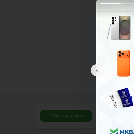
Dizimge qaytıw