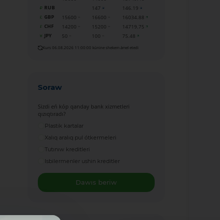
RUB
147
146.19
GBP
15600
16600
16034.88
CHF
14200
15200
14719.75
JPY
50
100
75.48
Kurs 06.08.2026 11:00:00 kúnine shekem ámel etedi
Soraw
Sizdi eń kóp qanday bank xizmetleri
qızıqtıradı?
Plastik kartalar
Xalıq aralıq pul ótkermeleri
Tutınıw kreditleri
Isbilermenler ushin kreditler
Dawıs beriw