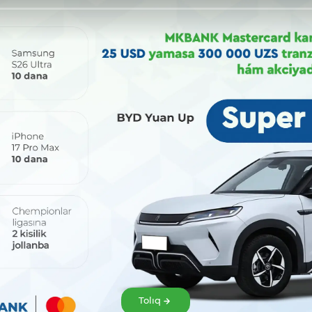
Bólisiw:
Tolıq