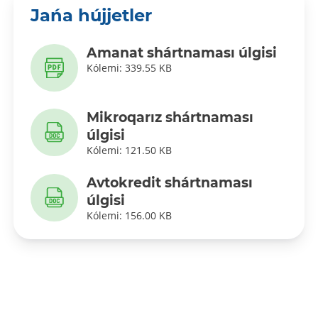
Jańa hújjetler
Amanat shártnaması úlgisi
Kólemi: 339.55 KB
Mikroqarız shártnaması
úlgisi
Kólemi: 121.50 KB
Avtokredit shártnaması
úlgisi
Kólemi: 156.00 KB