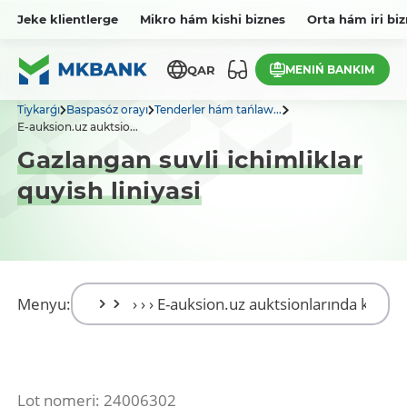
Jeke klientlerge
Mikro hám kishi biznes
Orta hám iri bi
MENIŃ BANKIM
QAR
Tiykarǵı
Baspasóz orayı
Tenderler hám tańlaw...
E-auksion.uz auktsio...
Gazlangan suvli ichimliklar
quyish liniyasi
Menyu:
Lot nomeri: 24006302