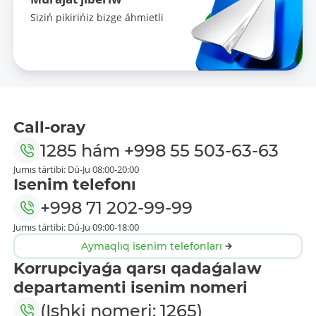
Siziń pikirińiz bizge áhmietli
Call-oray
1285
hám
+998 55 503-63-63
Jumıs tártibi: Dú-Ju 08:00-20:00
Isenim telefonı
+998 71 202-99-99
Jumıs tártibi: Dú-Ju 09:00-18:00
Aymaqlıq isenim telefonları
Korrupciyaǵa qarsı qadaǵalaw
departamenti isenim nomeri
(Ishki nomeri: 1265)