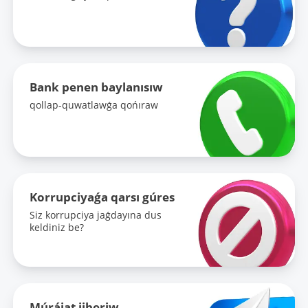
Bank penen baylanısıw
qollap-quwatlawǵa qońıraw
Korrupciyaǵa qarsı gúres
Siz korrupciya jaǵdayına dus
keldiniz be?
Múrájat jiberiw