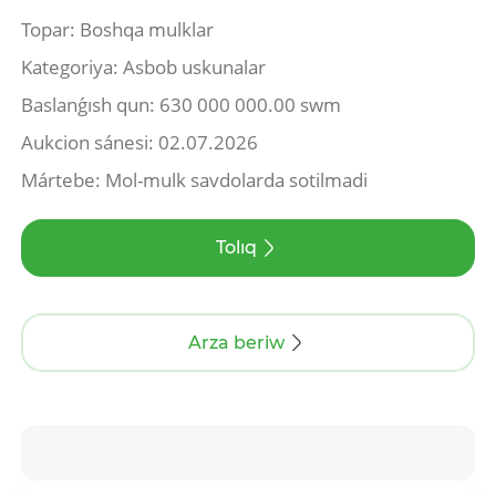
Topar: Boshqa mulklar
Kategoriya: Asbob uskunalar
Baslanǵısh qun: 630 000 000.00 swm
Aukcion sánesi: 02.07.2026
Mártebe: Mol-mulk savdolarda sotilmadi
Tolıq
Arza beriw