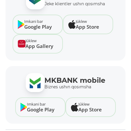
Jeke klientler ushın qosımsha
Imkani bar
Júklew
Google Play
App Store
Júklew
App Gallery
MKBANK mobile
Biznes ushın qosımsha
Imkani bar
Júklew
Google Play
App Store