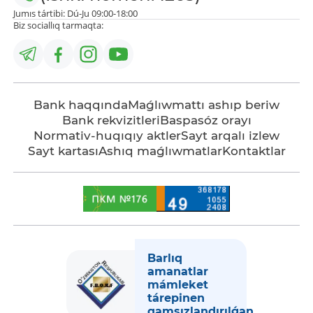
Jumıs tártibi: Dú-Ju 09:00-18:00
Biz sociallıq tarmaqta:
Bank haqqında
Maǵlıwmattı ashıp beriw
Bank rekvizitleri
Baspasóz orayı
Normativ-huqıqıy aktler
Sayt arqalı izlew
Sayt kartası
Ashıq maǵlıwmatlar
Kontaktlar
Barlıq
amanatlar
mámleket
tárepinen
qamsızlandırılǵan