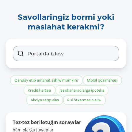
Savollaringiz bormi yoki
maslahat kerakmi?
Qanday etip amanat ashıw múmkin?
Mobil qosımshası
Kredit kartası
Jas shańaraqlarǵa ipoteka
Akciya satıp alıw
Pul ótkermesin alıw
Tez-tez beriletuǵın sorawlar
hám olarǵa juwaplar