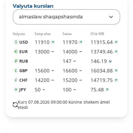
Valyuta kursları
almaslaw shaqapshasında
Valyuta
Satıp alıw
Satıw
O‘zb MB
11910
11970
11915.64
USD
13000
14000
13749.46
EUR
147
146.19
RUB
15600
16600
16034.88
GBP
14200
15200
14719.75
CHF
50
100
75.48
JPY
Kurs 07.08.2026 09:00:00 kúnine shekem ámel
etedi