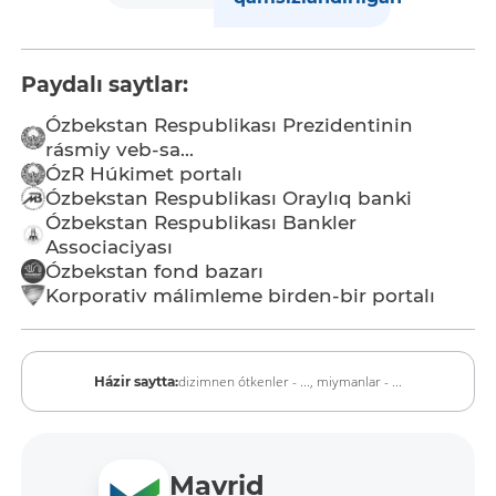
Paydalı saytlar:
Ózbekstan Respublikası Prezidentinin
rásmiy veb-sa...
ÓzR Húkimet portalı
Ózbekstan Respublikası Oraylıq banki
Ózbekstan Respublikası Bankler
Associaciyası
Ózbekstan fond bazarı
Korporativ málimleme birden-bir portalı
dizimnen ótkenler - ...,
miymanlar - ...
Házir saytta:
Mavrid