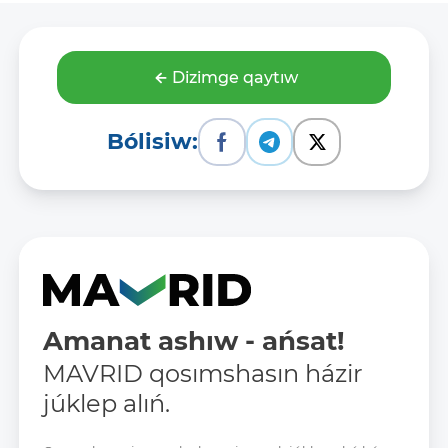
Dizimge qaytıw
Bólisiw:
Amanat ashıw - ańsat!
MAVRID qosımshasın házir
júklep alıń.