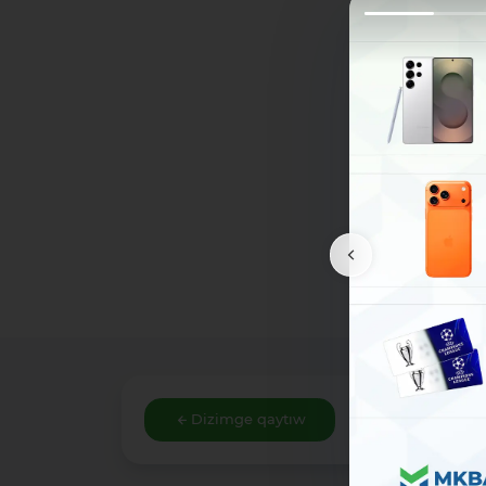
Dizimge qaytıw