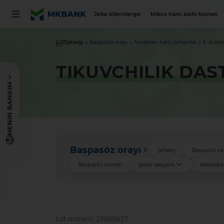
Jeke klientlerge
Mikro hám kishi biznes
Tiykarǵı
Baspasóz orayı
Tenderler hám tańlawlar
E-auksi
TIKUVCHILIK DAS
MENIŃ BANKIM
Baspasóz orayı
Jańalıq
Baspasóz xa
Baspasóz xızmeti
Jaslar awqamı
Mámleket
Lot nomeri: 23985637