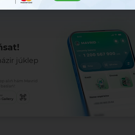
sat!
zir júklep
klep alıń hám Mavrid
baslań!:
ew
 Gallery