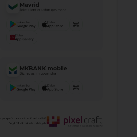
Mavrid
Jeke klientler ushın qosımsha
Imkani bar
Júklew
Google Play
App Store
Júklew
App Gallery
MKBANK mobile
Biznes ushın qosımsha
Imkani bar
Júklew
Google Play
App Store
 разработка сайта Pixelcraft®
Sayt 1C-Bitriksda ishlaydi