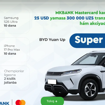
Bólisiw:
Tolıq