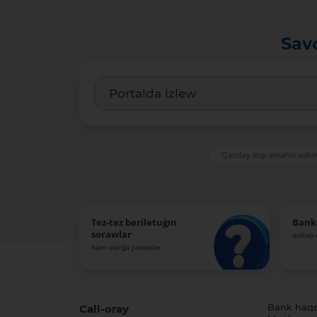
Sav
Qanday etip amanat ash
Tez-tez beriletuǵın
Bank
sorawlar
qollap
hám olarǵa juwaplar
Call-oray
Bank haq