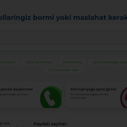
ollaringiz bormi yoki maslahat kera
ıw múmkin?
Mobil qosımshası
Kredit kartası
Jas shańaraqlarǵa ipot
Pul ótkermesin alıw
 penen baylanısıw
Korrupciyaǵa qarsı gúres
-quwatlawǵa qońıraw
Siz korrupciya jaǵdayına dus
keldiniz be?
qında
Paydalı saytlar: