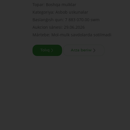
Topar: Boshqa mulklar
Kategoriya: Asbob uskunalar
Baslanǵısh qun: 7 883 070.00 swm
Aukcion sánesi: 29.06.2026
Mártebe: Mol-mulk savdolarda sotilmadi
Tolıq
Arza beriw