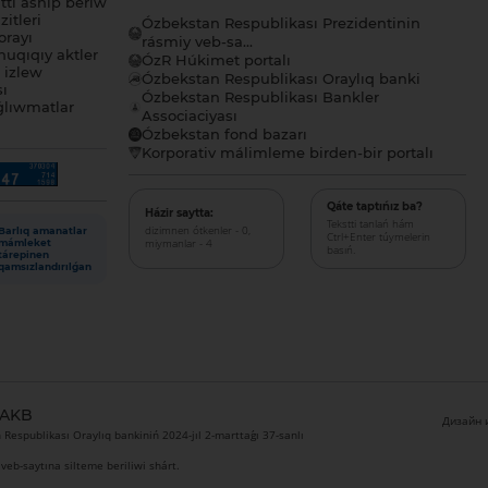
tı ashıp beriw
itleri
Ózbekstan Respublikası Prezidentinin
orayı
rásmiy veb-sa...
uqıqıy aktler
ÓzR Húkimet portalı
ı izlew
Ózbekstan Respublikası Oraylıq banki
sı
Ózbekstan Respublikası Bankler
lıwmatlar
Associaciyası
Ózbekstan fond bazarı
Korporativ málimleme birden-bir portalı
Qáte taptıńız ba?
Házir saytta:
Tekstti tanlań hám
dizimnen ótkenler - 0,
Barlıq amanatlar
Ctrl+Enter túymelerin
miymanlar - 4
mámleket
basıń.
tárepinen
qamsızlandırılǵan
 AKB
Дизайн и
Respublikası Oraylıq bankiniń 2024-jıl 2-marttaǵı 37-sanlı
veb-saytına silteme beriliwi shárt.