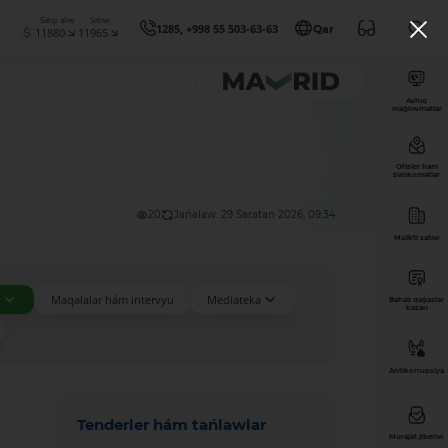
Satıp alıw
Satıw
1285, +998 55 503-63-63
Qar
11880
11965
Ashıq
maǵlıwmatlar
Ofisler hám
bankomatlar
20
Jańalaw: 29 Saratan 2026, 09:34
Múlkti satıw
r
Maqalalar hám intervyu
Mediateka
Bahalı qaǵazlar
bazarı
Antikorrupsiya
Tenderler hám tańlawlar
Múrájat jiberiw