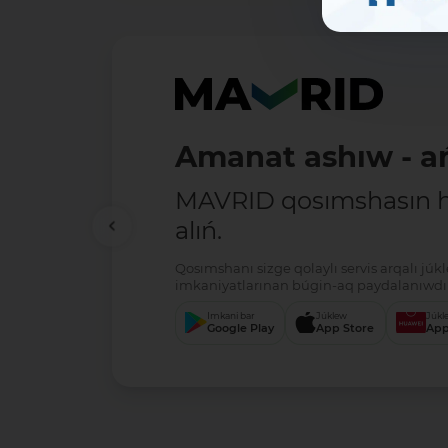
Amanat ashıw - ań
MAVRID qosımshasın há
alıń.
Qosımshanı sizge qolaylı servis arqalı jú
imkaniyatlarınan búgin-aq paydalanıwdı 
Imkani bar
Júklew
Júkl
Google Play
App Store
App