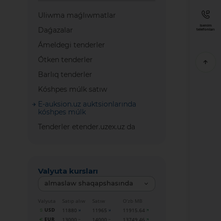
Uliwma maǵlıwmatlar
Isenim
Daǵazalar
telefonları
Ámeldegi tenderler
Ótken tenderler
Barlıq tenderler
Kóshpes múlk satıw
E-auksion.uz auktsionlarında
kóshpes múlk
Tenderler etender.uzex.uz da
Valyuta kursları
almaslaw shaqapshasında
Valyuta
Satıp alıw
Satıw
O‘zb MB
USD
11880
11965
11915.64
EUR
13000
14000
13749.46