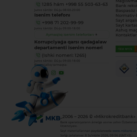
Maǵlıwmat
1285
hám
+998 55 503-63-63
Bank rekviz
Jumıs tártibi: Dú-Ju 08:00-20:00
Baspasóz 
Isenim telefonı
Normativ-h
Sayt arqal
+998 71 202-99-99
Sayt karta
Jumıs tártibi: Dú-Ju 09:00-18:00
Ashıq maǵ
Aymaqlıq isenim telefonları
Kontaktlar
Korrupciyaǵa qarsı qadaǵalaw
departamenti isenim nomeri
(Ishki nomeri: 1265)
Jumıs tártibi: Dú-Ju 09:00-18:00
Biz sociallıq tarmaqta:
_2006 – 2026 © «Mikrokreditbank»
Bank operatsiyaların ámelge asırıw ushın Ózbekstan 
litsenziyası.
Sayt materiallarınan paydalanıwda
www.mkbank.uz
Sońǵı jańalanıw: 8 Su'mbile 2026, 09:56 (GMT+5)