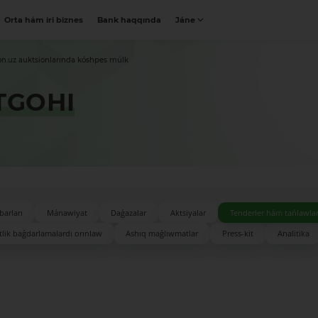
Orta hám iri biznes
Bank haqqında
Jáne
on.uz auktsionlarında kóshpes múlk
TGOHI
barları
Mánawiyat
Daǵazalar
Aktsiyalar
Tenderler hám tańlawla
lik baǵdarlamalardı orınlaw
Ashıq maǵlıwmatlar
Press-kit
Analitika