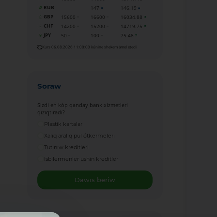
RUB
147
146.19
GBP
15600
16600
16034.88
CHF
14200
15200
14719.75
JPY
50
100
75.48
Kurs 06.08.2026 11:00:00 kúnine shekem ámel etedi
Soraw
Sizdi eń kóp qanday bank xizmetleri
qızıqtıradı?
Plastik kartalar
Xalıq aralıq pul ótkermeleri
Tutınıw kreditleri
Isbilermenler ushin kreditler
Dawıs beriw