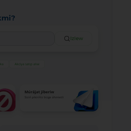
kmi?
Izlew
eka
Akciya satıp alıw
Múrájat jiberiw
Siziń pikirińiz bizge áhmietli