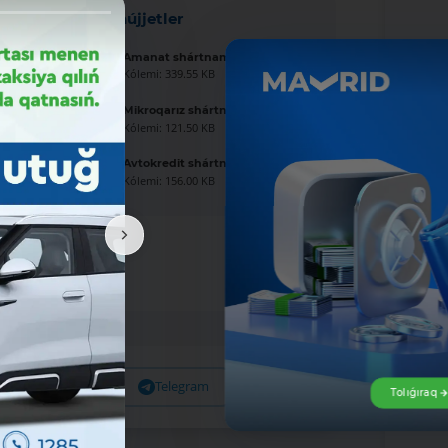
Jańa hújjetler
Amanat shártnaması úlgisi
Kólemi: 339.55 KB
Mikroqarız shártnaması úlgisi
Kólemi: 121.50 KB
Avtokredit shártnaması úlgisi
Kólemi: 156.00 KB
Facebook
Telegram
X
Tolıǵıraq