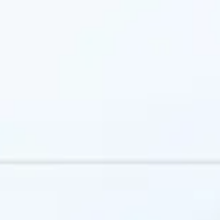
Depozit boyınsha arza
Kontakt maǵlıwmatların toltırıń
Jiberilgennen soń, menedjerimiz siz benen
baylanısadı.
Siziń maǵlıwmatlarıńız
qorǵalg’an
Arza jiberiw arqalı
Mánzillik siyasatına
muwapıq
jeke maǵlıwmatlardıń qayta isleniwine razılıq
beresiz