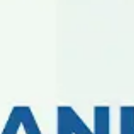
Depozit haqqında
Depozitti esaplaw
Qanday etip
Menyu:
Amanat - turaqlı passiv
dáramat
Pul siz ushin isleysin.
Hár ay turaqlı dáramat alıń -