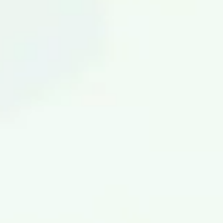
amanat qoyıwshılardıń qarjıların
qaytarıwdı támiyinleydi.
Depozit haqqında keńirek
maǵlıwmat
Depozit shártleri
Tariflar hám hújjetler
Jıllıq stavka
2%-4%
Depozittiń minimal summasi