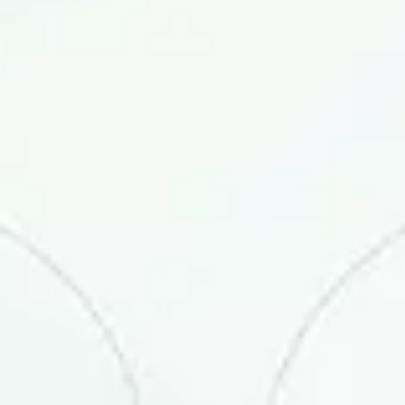
Video