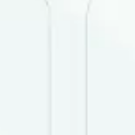
Depozit boyınsha arza