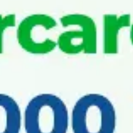
500 dollar
Depozit valyutasi
Доллар США
Depozit túri
Múddetli
Depozit múddeti
90 kúnnen
Qosımsha tólem
Bar
Procentlerdi tólew tártibi
Hár ayda