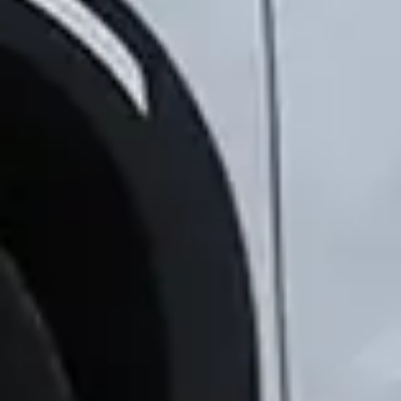
Korrupciyaǵa qarsı gúres
Siz korrupciya jaǵdayına dus
keldiniz be?
Múrájat jiberiw
Siziń pikirińiz bizge áhmietli
Call-oray