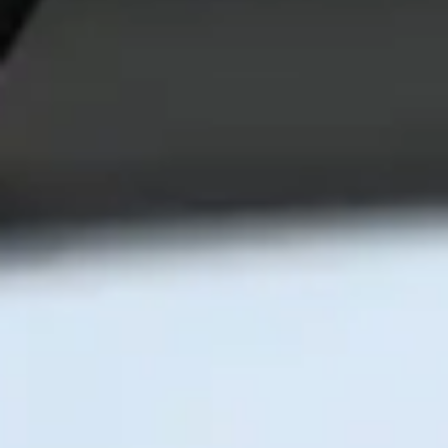
Sayt kartası
Ashıq maǵlıwmatlar
Kontaktlar
Barlıq
amanatlar
mámleket
tárepinen
qamsızlandırılǵan
Paydalı saytlar:
Ózbekstan Respublikası Prezidentinin
rásmiy veb-sa...
ÓzR Húkimet portalı
Ózbekstan Respublikası Oraylıq banki
Ózbekstan Respublikası Bankler