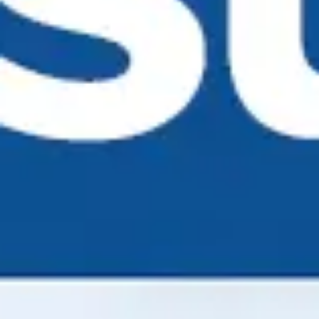
14%-18%
90 kúnnen
Сум
Jıllıq stavka
Depozit múddeti
Valyuta
Tolıq
Dizimge qaytıw
Bólisiw: