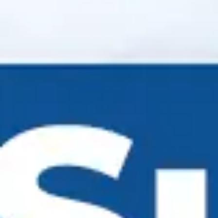
Depozit boyınsha arza
Basqa depozitler
Taraqqıyat
JAŃA