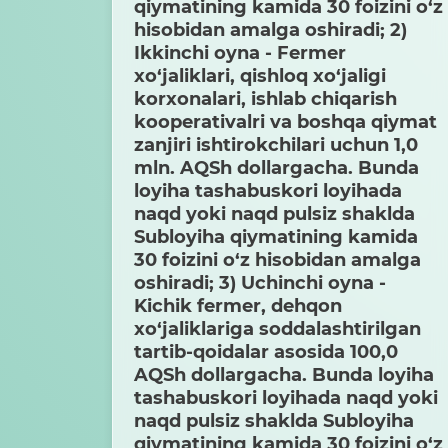
qiymatining kamida 30 foizini o‘z
hisobidan amalga oshiradi; 2)
Ikkinchi oyna - Fermer
xo‘jaliklari, qishloq xo‘jaligi
korxonalari, ishlab chiqarish
kooperativalri va boshqa qiymat
zanjiri ishtirokchilari uchun 1,0
mln. AQSh dollargacha. Bunda
loyiha tashabuskori loyihada
naqd yoki naqd pulsiz shaklda
Subloyiha qiymatining kamida
30 foizini o‘z hisobidan amalga
oshiradi; 3) Uchinchi oyna -
Kichik fermer, dehqon
xo‘jaliklariga soddalashtirilgan
tartib-qoidalar asosida 100,0
AQSh dollargacha. Bunda loyiha
tashabuskori loyihada naqd yoki
naqd pulsiz shaklda Subloyiha
qiymatining kamida 30 foizini o‘z