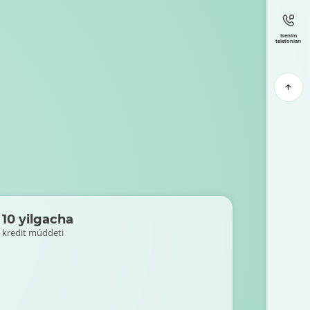
Isenim
telefonları
10 yilgacha
kredit múddeti