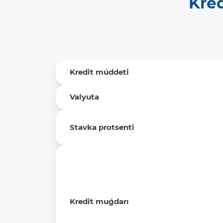
Kre
Kredit múddeti
Valyuta
Stavka protsenti
Kredit muǵdarı