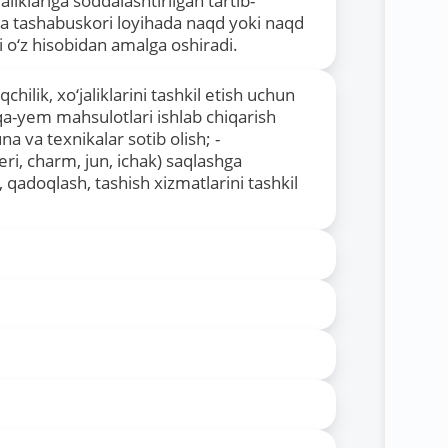
liklariga soddalashtirilgan tartib-
ha tashabuskori loyihada naqd yoki naqd
i o‘z hisobidan amalga oshiradi.
iqchilik, xo‘jaliklarini tashkil etish uchun
uqa-yem mahsulotlari ishlab chiqarish
a va texnikalar sotib olish; -
teri, charm, jun, ichak) saqlashga
Tolıǵıraq
qadoqlash, tashish xizmatlarini tashkil