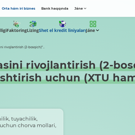
Orta hám iri biznes
Bank haqqında
Jáne
ligi
Faktoring
Lizing
Shet el kredit liniyaları
Jáne
i rivojlantirish (2-bosqich)”...
ini rivojlantirish (2-bos
ashtirish uchun (XTU ham
lik, tuyachilik,
sh uchun chorva mollari,