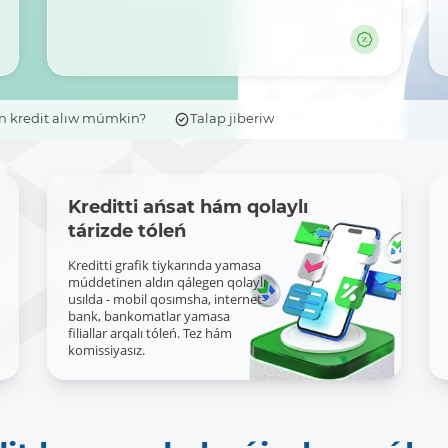
n kredit alıw múmkin?
Talap jiberiw
Kreditti ańsat hám qolaylı
tárizde tóleń
Kreditti grafik tiykarında yamasa
múddetinen aldın qálegen qolaylı
usılda - mobil qosımsha, internet-
bank, bankomatlar yamasa
filiallar arqalı tóleń. Tez hám
komissiyasız.