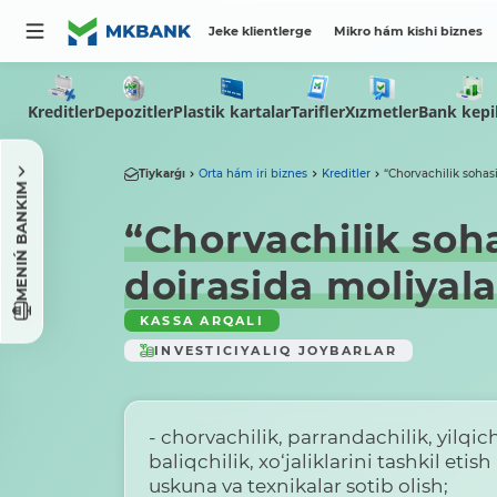
Jeke klientlerge
Mikro hám kishi biznes
Kreditler
Depozitler
Plastik kartalar
Tarifler
Xızmetler
Bank kepil
Tiykarǵı
Orta hám iri biznes
Kreditler
“Chorvachilik sohasin
MENIŃ BANKIM
“Chorvachilik sohas
doirasida moliyal
KASSA ARQALI
INVESTICIYALIQ JOYBARLAR
- chorvachilik, parrandachilik, yilqichi
baliqchilik, xo‘jaliklarini tashkil eti
uskuna va texnikalar sotib olish;