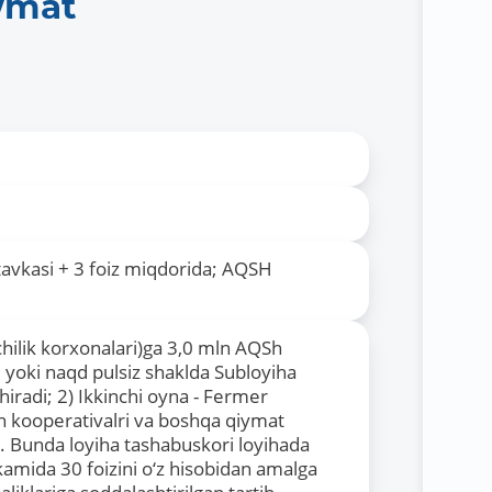
wmat
tavkasi + 3 foiz miqdorida; AQSH
achilik korxonalari)ga 3,0 mln AQSh
 yoki naqd pulsiz shaklda Subloyiha
iradi; 2) Ikkinchi oyna - Fermer
rish kooperativalri va boshqa qiymat
a. Bunda loyiha tashabuskori loyihada
kamida 30 foizini o‘z hisobidan amalga