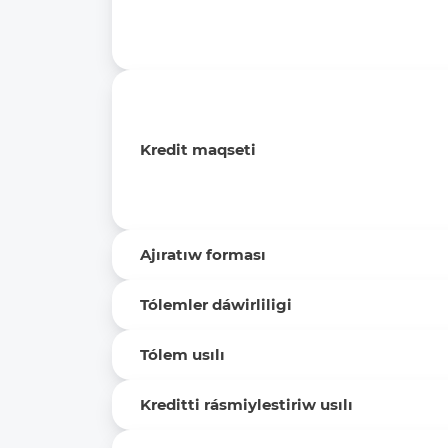
Kredit maqseti
Ajıratıw forması
Tólemler dáwirliligi
Tólem usılı
Kreditti rásmiylestiriw usılı