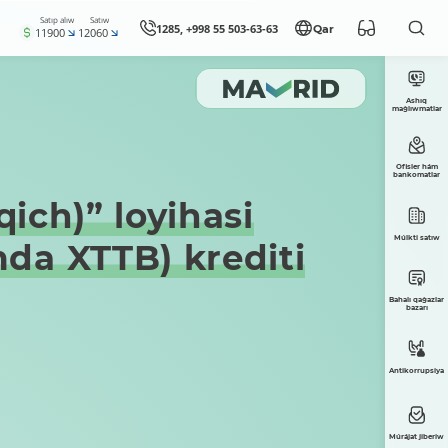
Satıp alıw
Satıw
1285, +998 55 503-63-63
Qar
11900
12060
Ashıq
maǵlıwmatlar
Ofisler hám
bankomatlar
qich)” loyihasi
Múlkti satıw
da XTTB) krediti
Bahalı qaǵazlar
bazarı
Antikorrupsiya
Múrájat jiberiw