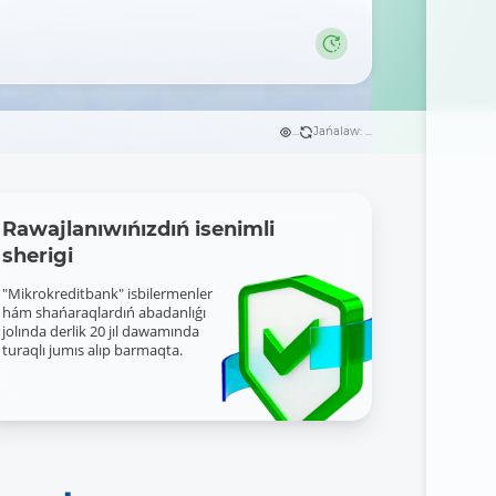
...
Jańalaw: ...
Rawajlanıwıńızdıń isenimli
sherigi
"Mikrokreditbank" isbilermenler
hám shańaraqlardıń abadanlıǵı
jolında derlik 20 jıl dawamında
turaqlı jumıs alıp barmaqta.