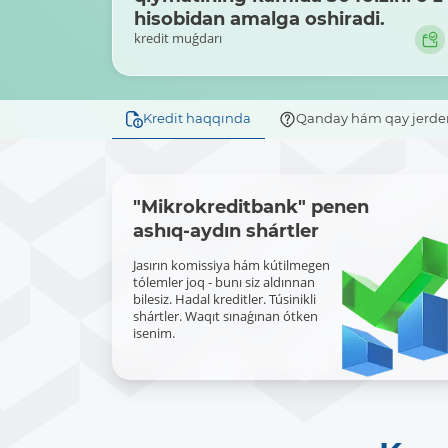
hisobidan amalga oshiradi.
kredit muǵdarı
Kredit haqqında
Qanday hám qay jerde
"Mikrokreditbank" penen
ashıq-aydın shártler
Jasırın komissiya hám kútilmegen
tólemler joq - bunı siz aldınnan
bilesiz. Hadal kreditler. Túsinikli
shártler. Waqıt sınaǵınan ótken
isenim.