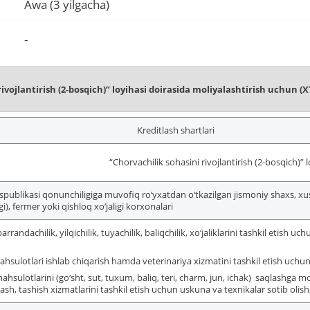
Awa (3 yilgacha)
-
rivojlantirish (2-bosqich)” loyihasi doirasida moliyalashtirish uchun 
Kreditlash shartlari
“Chorvachilik sohasini rivojlantirish (2-bosqich)” l
spublikasi qonunchiligiga muvofiq ro‘yxatdan o‘tkazilgan jismoniy shaxs, xu
i), fermer yoki qishloq xo‘jaligi korxonalari
parrandachilik, yilqichilik, tuyachilik, baliqchilik, xo‘jaliklarini tashkil etish 
sulotlari ishlab chiqarish hamda veterinariya xizmatini tashkil etish uchun 
mahsulotlarini (go‘sht, sut, tuxum, baliq, teri, charm, jun, ichak) saqlashga
ash, tashish xizmatlarini tashkil etish uchun uskuna va texnikalar sotib olish