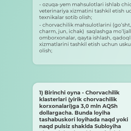
- ozuqa-yem mahsulotlari ishlab ch
veterinariya xizmatini tashkil etish 
texnikalar sotib olish;
- chorvachilik mahsulotlarini (go‘sht, 
charm, jun, ichak) saqlashga mo‘lja
omborxonalar, qayta ishlash, qadoql
xizmatlarini tashkil etish uchun usku
olish;
1) Birinchi oyna - Chorvachilik
klasterlari (yirik chorvachilik
korxonalari)ga 3,0 mln AQSh
dollargacha. Bunda loyiha
tashabuskori loyihada naqd yoki
naqd pulsiz shaklda Subloyiha