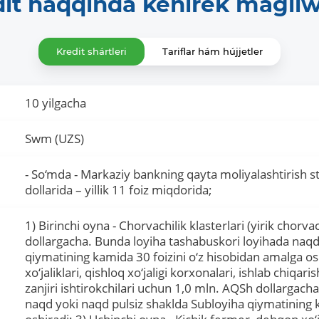
dit haqqında keńirek maǵlı
Kredit shártleri
Tariflar hám hújjetler
10 yilgacha
Swm (UZS)
- So‘mda - Markaziy bankning qayta moliyalashtirish s
dollarida – yillik 11 foiz miqdorida;
1) Birinchi oyna - Chorvachilik klasterlari (yirik chorv
dollargacha. Bunda loyiha tashabuskori loyihada naqd
qiymatining kamida 30 foizini o‘z hisobidan amalga osh
xo‘jaliklari, qishloq xo‘jaligi korxonalari, ishlab chiqa
zanjiri ishtirokchilari uchun 1,0 mln. AQSh dollargach
naqd yoki naqd pulsiz shaklda Subloyiha qiymatining 