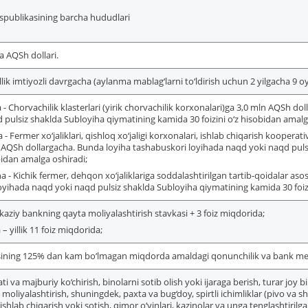
spublikasining barcha hududlari
va AQSh dollari.
illik imtiyozli davrgacha (aylanma mablag‘larni to‘ldirish uchun 2 yilgacha 9 o
a - Chorvachilik klasterlari (yirik chorvachilik korxonalari)ga 3,0 mln AQSh 
 pulsiz shaklda Subloyiha qiymatining kamida 30 foizini o‘z hisobidan amalg
 - Fermer xo‘jaliklari, qishloq xo‘jaligi korxonalari, ishlab chiqarish kooperati
 AQSh dollargacha. Bunda loyiha tashabuskori loyihada naqd yoki naqd puls
obidan amalga oshiradi;
a - Kichik fermer, dehqon xo‘jaliklariga soddalashtirilgan tartib-qoidalar as
oyihada naqd yoki naqd pulsiz shaklda Subloyiha qiymatining kamida 30 foizi
aziy bankning qayta moliyalashtirish stavkasi + 3 foiz miqdorida;
– yillik 11 foiz miqdorida;
ning 125% dan kam bo‘lmagan miqdorda amaldagi qonunchilik va bank me’yoriy
ti va majburiy ko‘chirish, binolarni sotib olish yoki ijaraga berish, turar joy 
 moliyalashtirish, shuningdek, paxta va bug‘doy, spirtli ichimliklar (pivo va
ishlab chiqarish yoki sotish, qimor o‘yinlari, kazinolar va unga tenglashtirilg