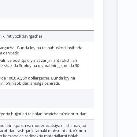
ylik imtiyozli davrgacha)
dollargacha. Bunda loyiha tashabuskori loyihada
a oshiradi;
valri va boshqa qiymat zanjiri ishtirokchilari
iz shaklda Subloyiha qiymatining kamida 30
osida 100,0 AQSh dollargacha. Bunda loyiha
ni o‘z hisobidan amalga oshiradi.
 hujjatlari talablari bo‘yicha ta’minot turlari
binolarini qurish va modernizatsiya qilish, mavjud
 sharobdan tashqari), tamaki mahsulotlari, o‘rmon
an korxonalar, radioaktiv materiallarni ishlab