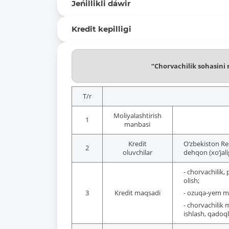
Jeńillikli dáwir
Kredit kepilligi
“Chorvachilik sohasini 
T/r
Moliyalashtirish
1
manbasi
Kredit
O‘zbekiston Re
2
oluvchilar
dehqon (xo‘jalig
- chorvachilik, 
olish;
3
Kredit maqsadi
- ozuqa-yem mah
- chorvachilik 
ishlash, qadoql