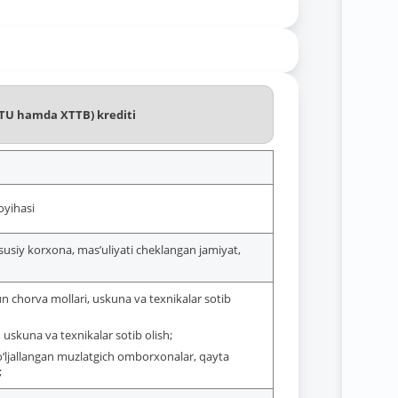
(XTU hamda XTTB) krediti
oyihasi
susiy korxona, mas’uliyati cheklangan jamiyat,
uchun chorva mollari, uskuna va texnikalar sotib
uskuna va texnikalar sotib olish;
 mo‘ljallangan muzlatgich omborxonalar, qayta
;