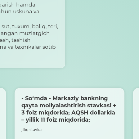
iqarish hamda
uchun uskuna va
sut, tuxum, baliq, teri,
llangan muzlatgich
ash, tashish
na va texnikalar sotib
- So‘mda - Markaziy bankning
qayta moliyalashtirish stavkasi +
3 foiz miqdorida; AQSH dollarida
– yillik 11 foiz miqdorida;
-
jıllıq stavka