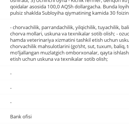
oshiradi; 3) Uchinchi oyna - Kichik fermer, dehqon xo‘ja
qoidalar asosida 100,0 AQSh dollargacha. Bunda loyi
pulsiz shaklda Subloyiha qiymatining kamida 30 foizin
- chorvachilik, parrandachilik, yilqichilik, tuyachilik, bal
chorva mollari, uskuna va texnikalar sotib olish; - oz
hamda veterinariya xizmatini tashkil etish uchun uskun
chorvachilik mahsulotlarini (go‘sht, sut, tuxum, baliq, 
mo‘ljallangan muzlatgich omborxonalar, qayta ishlash, 
Tolıq
etish uchun uskuna va texnikalar sotib olish;
-
-
-
Bank ofisi