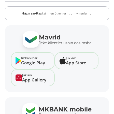
dizimnen ótkenler - ...,
miymanlar - ...
Házir saytta:
Mavrid
Jeke klientler ushın qosımsha
Imkani bar
Júklew
Google Play
App Store
Júklew
App Gallery
MKBANK mobile