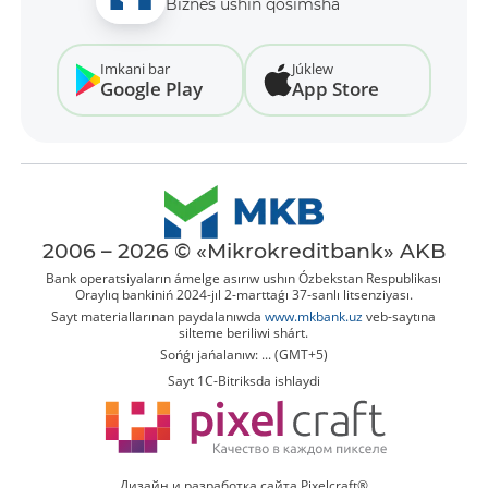
Biznes ushın qosımsha
Imkani bar
Júklew
Google Play
App Store
2006 – 2026 © «Mikrokreditbank» AKB
Bank operatsiyaların ámelge asırıw ushın Ózbekstan Respublikası
Oraylıq bankiniń 2024-jıl 2-marttaǵı 37-sanlı litsenziyası.
Sayt materiallarınan paydalanıwda
www.mkbank.uz
veb-saytına
silteme beriliwi shárt.
Sońǵı jańalanıw: ... (GMT+5)
Sayt 1C-Bitriksda ishlaydi
Дизайн и разработка сайта Pixelcraft®