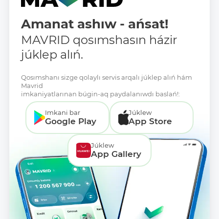
Amanat ashıw - ańsat!
MAVRID qosımshasın házir
júklep alıń.
Qosımshanı sizge qolaylı servis arqalı júklep alıń hám
Mavrid
imkaniyatlarınan búgin-aq paydalanıwdı baslań!:
Imkani bar
Júklew
Google Play
App Store
Júklew
App Gallery