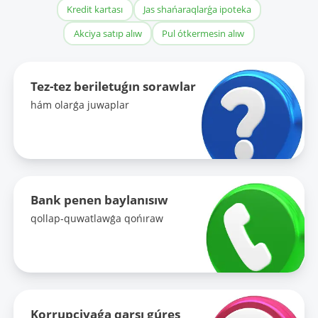
Kredit kartası
Jas shańaraqlarǵa ipoteka
Akciya satıp alıw
Pul ótkermesin alıw
Tez-tez beriletuǵın sorawlar
hám olarǵa juwaplar
Bank penen baylanısıw
qollap-quwatlawǵa qońıraw
Korrupciyaǵa qarsı gúres