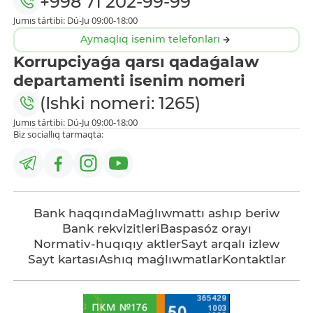
+998 71 202-99-99
Jumıs tártibi: Dú-Ju 09:00-18:00
Aymaqlıq isenim telefonları
Korrupciyaǵa qarsı qadaǵalaw
departamenti isenim nomeri
(Ishki nomeri: 1265)
Jumıs tártibi: Dú-Ju 09:00-18:00
Biz sociallıq tarmaqta:
Bank haqqında
Maǵlıwmattı ashıp beriw
Bank rekvizitleri
Baspasóz orayı
Normativ-huqıqıy aktler
Sayt arqalı izlew
Sayt kartası
Ashıq maǵlıwmatlar
Kontaktlar