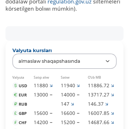
dodalaw portalı
regulation.gov.uz
siltemeleri
kórsetilgen bolıwı múmkin).
Valyuta kursları
almaslaw shaqapshasında
Valyuta
Satıp alıw
Satıw
O‘zb MB
11880
11940
11886.72
USD
13000
14000
13717.27
EUR
147
146.37
RUB
15600
16600
16007.85
GBP
14200
15200
14687.66
CHF