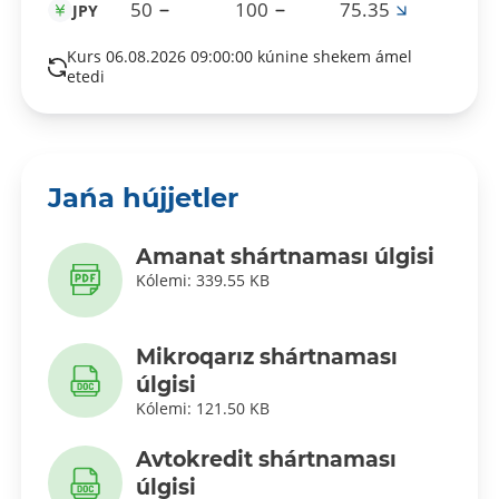
50
100
75.35
JPY
Kurs 06.08.2026 09:00:00 kúnine shekem ámel
etedi
Jańa hújjetler
Amanat shártnaması úlgisi
Kólemi: 339.55 KB
Mikroqarız shártnaması
úlgisi
Kólemi: 121.50 KB
Avtokredit shártnaması
úlgisi