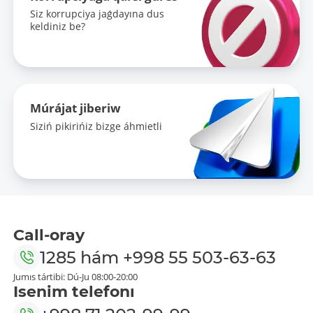
Siz korrupciya jaǵdayına dus
keldiniz be?
Múrájat jiberiw
Siziń pikirińiz bizge áhmietli
Call-oray
1285
hám
+998 55 503-63-63
Jumıs tártibi: Dú-Ju 08:00-20:00
Isenim telefonı