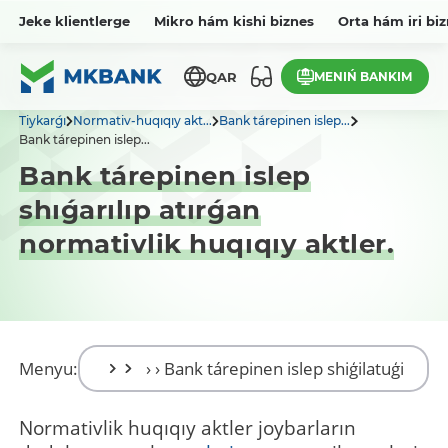
Jeke klientlerge
Mikro hám kishi biznes
Orta hám iri bi
MENIŃ BANKIM
QAR
Tiykarǵı
Normativ-huqıqıy akt...
Bank tárepinen islep...
Bank tárepinen islep...
Bank tárepinen islep
shıǵarılıp atırǵan
normativlik huqıqıy aktler.
Menyu:
Normativlik huqıqıy aktler joybarların