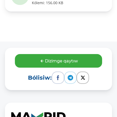
Kólemi: 156.00 KB
Dizimge qaytıw
Bólisiw: