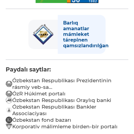
Barlıq
amanatlar
mámleket
tárepinen
qamsızlandırılǵan
Paydalı saytlar:
Ózbekstan Respublikası Prezidentinin
rásmiy veb-sa...
ÓzR Húkimet portalı
Ózbekstan Respublikası Oraylıq banki
Ózbekstan Respublikası Bankler
Associaciyası
Ózbekstan fond bazarı
Korporativ málimleme birden-bir portalı