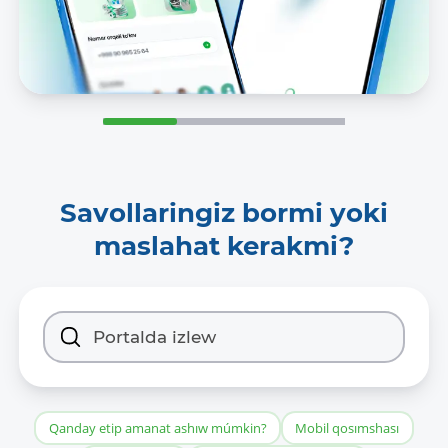
Savollaringiz bormi yoki
maslahat kerakmi?
Qanday etip amanat ashıw múmkin?
Mobil qosımshası