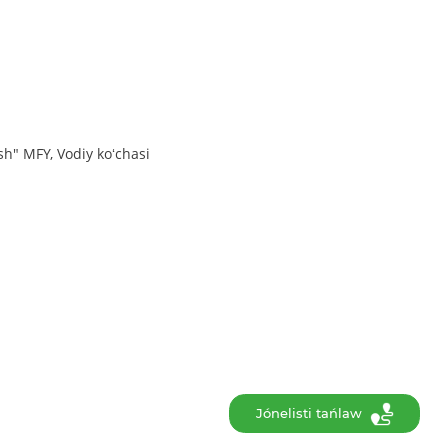
sh" MFY, Vodiy koʻchasi
Jónelisti tańlaw