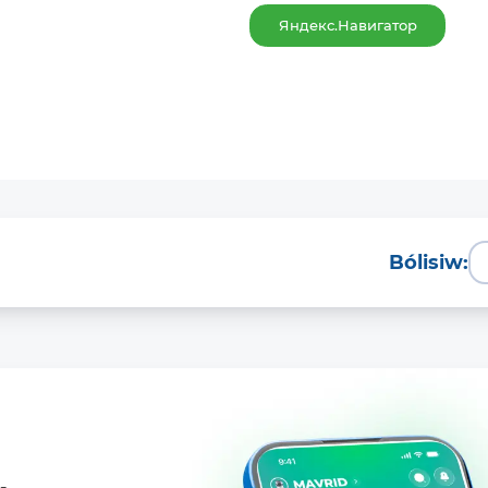
Яндекс.Навигатор
Bólisiw: