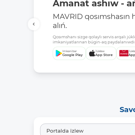
Amanat ashıw - ań
MAVRID qosımshasın há
alıń.
Qosımshanı sizge qolaylı servis arqalı jú
imkaniyatlarınan búgin-aq paydalanıwdı 
Imkani bar
Júklew
Júkl
Google Play
App Store
App
Sav