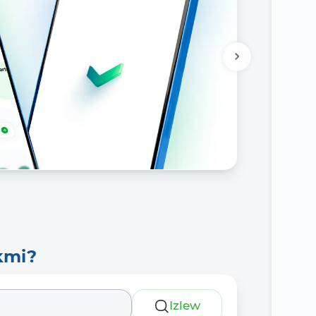
kmi?
Izlew