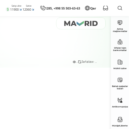
Satıp alıw
Satıw
1285, +998 55 503-63-63
Qar
11900
12060
Ashıq
maǵlıwmatlar
Ofisler hám
bankomatlar
...
Jańalaw: ...
Múlkti satıw
Bahalı qaǵazlar
bazarı
Antikorrupsiya
Múrájat jiberiw