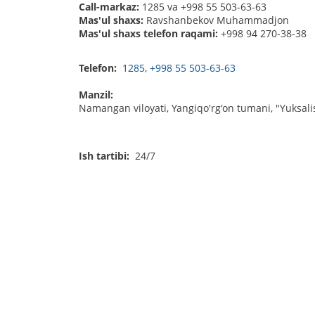
Call-markaz:
1285 va +998 55 503-63-63
Mas'ul shaxs:
Ravshanbekov Muhammadjon
Mas'ul shaxs telefon raqami:
+998 94 270-38-38
Telefon:
1285
,
+998 55 503-63-63
Manzil:
Namangan viloyati, Yangiqo'rg'on tumani, "Yuksali
Ish tartibi:
24/7