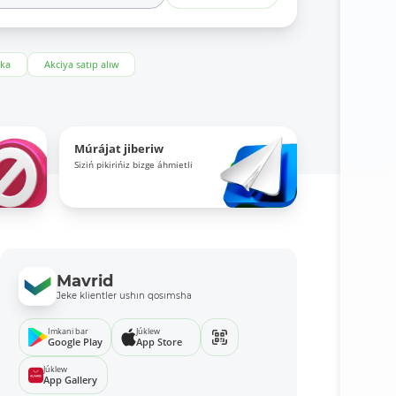
eka
Akciya satıp alıw
Múrájat jiberiw
Siziń pikirińiz bizge áhmietli
Mavrid
Jeke klientler ushın qosımsha
Imkani bar
Júklew
Google Play
App Store
Júklew
App Gallery