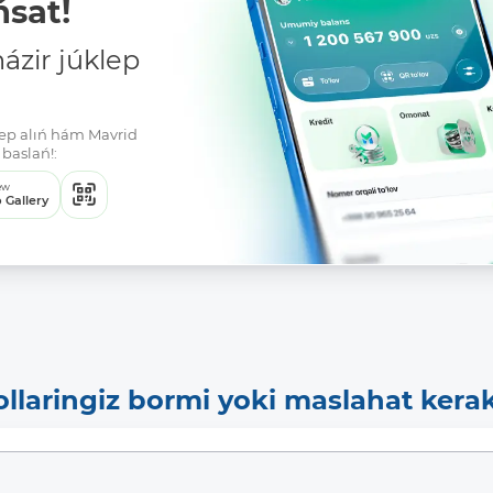
sat!
zir júklep
klep alıń hám Mavrid
baslań!:
ew
 Gallery
ollaringiz bormi yoki maslahat kera