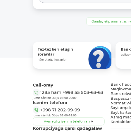
Qanday etip amanat ash
Tez-tez beriletuǵın
Bank
sorawlar
qollap
hám olarǵa juwaplar
Call-oray
Bank haq
Maǵlıwmat
1285
hám
+998 55 503-63-63
Bank rekviz
Jumıs tártibi: Dú-Ju 08:00-20:00
Baspasóz 
Isenim telefonı
Normativ-h
Sayt arqal
+998 71 202-99-99
Sayt karta
Jumıs tártibi: Dú-Ju 09:00-18:00
Ashıq maǵ
Aymaqlıq isenim telefonları
Kontaktlar
Korrupciyaǵa qarsı qadaǵalaw