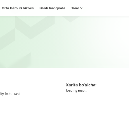
Orta hám iri biznes
Bank haqqında
Jáne
Xarita bo‘yicha:
loading map...
iy koʻchasi