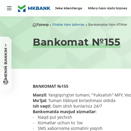
Jeke klientlerge
Mikro hám kishi biznes
Tiykarǵı
Filiallar hám bólimler
Bankomatlar hám ATMler
Bankomat №155
MENIŃ BANKIM
BANKOMAT
№
155
Manzil:
Yangiqo'rg'on tumani, "Yuksalish" MFY, Vod
Mo‘ljal:
Tuman tibbiyot birlashmasi oldida
Ish vaqti
: Dam olish kunlarisiz 24/7
Bankomatda mavjud xizmatlar:
- Naqd pul yechish
- Xizmatlar uchun to`lov
- SMS xabornoma xizmatini yoqish