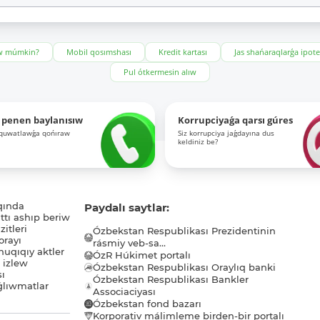
ıw múmkin?
Mobil qosımshası
Kredit kartası
Jas shańaraqlarǵa ipot
Pul ótkermesin alıw
 penen baylanısıw
Korrupciyaǵa qarsı gúres
-quwatlawǵa qońıraw
Siz korrupciya jaǵdayına dus
keldiniz be?
qında
Paydalı saytlar:
tı ashıp beriw
itleri
Ózbekstan Respublikası Prezidentinin
orayı
rásmiy veb-sa...
uqıqıy aktler
ÓzR Húkimet portalı
ı izlew
Ózbekstan Respublikası Oraylıq banki
sı
Ózbekstan Respublikası Bankler
lıwmatlar
Associaciyası
Ózbekstan fond bazarı
Korporativ málimleme birden-bir portalı