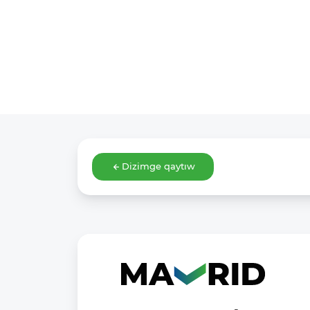
Dizimge qaytıw