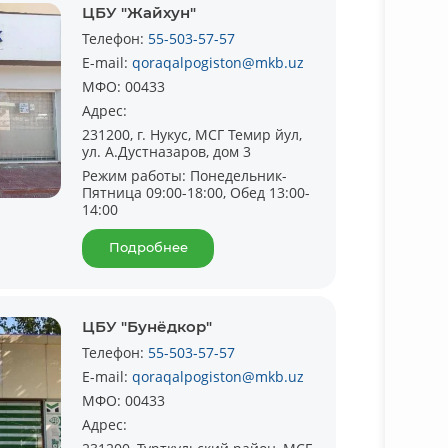
ЦБУ "Жайхун"
Телефон:
55-503-57-57
E-mail:
qoraqalpogiston@mkb.uz
МФО:
00433
Адрес:
231200, г. Нукус, МСГ Темир йул,
ул. А.Дустназаров, дом 3
Режим работы:
Понедельник-
Пятница 09:00-18:00, Обед 13:00-
14:00
Подробнее
ЦБУ "Бунёдкор"
Телефон:
55-503-57-57
E-mail:
qoraqalpogiston@mkb.uz
МФО:
00433
Адрес: