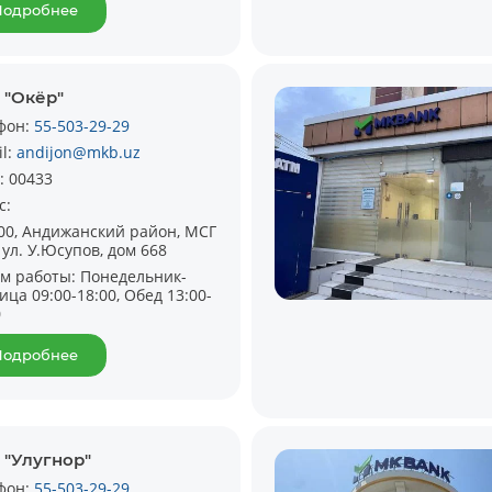
Подробнее
 "Окёр"
фон:
55-503-29-29
il:
andijon@mkb.uz
:
00433
с:
00, Андижанский район, МСГ
 ул. У.Юсупов, дом 668
м работы:
Понедельник-
ица 09:00-18:00, Обед 13:00-
0
Подробнее
 "Улугнор"
фон:
55-503-29-29