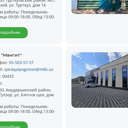
00, Турткульский район, МСГ
ий, ул. Турткул, дом 14
м работы:
Понедельник-
ица 09:00-18:00, Обед 13:00-
0
Подробнее
 "Мангит"
фон:
55-503-57-57
il:
qoraqalpogiston@mkb.uz
:
00433
с:
00, Амударьинский район,
Гулзор, ул. Кипчок шох, дом
м работы:
Понедельник-
ица 09:00-18:00, Обед 13:00-
0
Подробнее