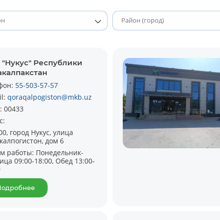
 "Нукус" Республики
акалпакстан
фон:
55-503-57-57
il:
qoraqalpogiston@mkb.uz
:
00433
с:
00, город Нукус, улица
калпогистон, дом 6
м работы:
Понедельник-
ица 09:00-18:00, Обед 13:00-
0
Подробнее