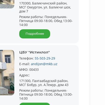
170300, Баликчинский район,
МСГ Оккургон, ул. Баликчи шох,
дом 7
Режим работы:
Понедельник-
Пятница 09:00-18:00, Обед 13:00-
14:00
Подробнее
ЦБУ "Истиклол"
Телефон:
55-503-29-29
E-mail:
andijon@mkb.uz
МФО:
00433
Адрес:
171300, Пахтаабадский район,
МСГ Бобур, ул. А.Темур, дом 43
Режим работы:
Понедельник-
Пятница 09:00-18:00, Обед 13:00-
14:00