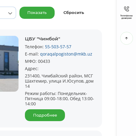
Показать
Сбросить
Телефоны
доверия
ЦБУ "Чимбой"
Телефон:
55-503-57-57
E-mail:
qoraqalpogiston@mkb.uz
МФО:
00433
Адрес:
231400, Чимбайский район, МСГ
Шахтемир, улица И.Юсупов, дом
14
Режим работы:
Понедельник-
Пятница 09:00-18:00, Обед 13:00-
14:00
Подробнее