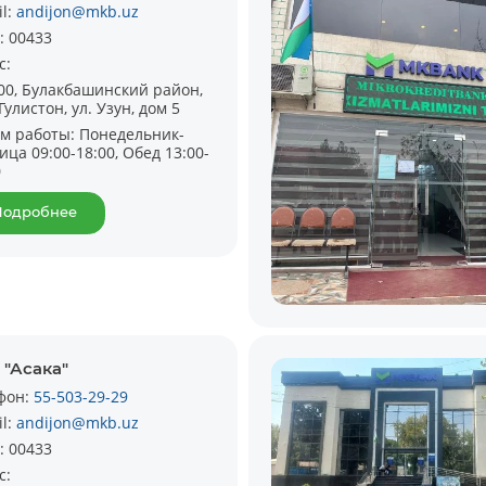
il:
andijon@mkb.uz
:
00433
с:
00, Булакбашинский район,
улистон, ул. Узун, дом 5
м работы:
Понедельник-
ица 09:00-18:00, Обед 13:00-
0
Подробнее
Batafsil
 "Асака"
фон:
55-503-29-29
il:
andijon@mkb.uz
:
00433
с: