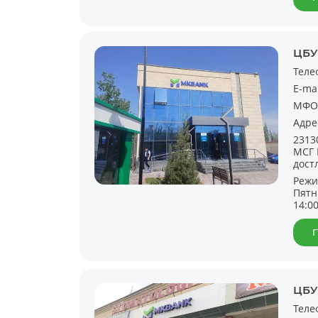
ЦБУ
Теле
E-ma
МФО
Адре
2313
МСГ 
дост
Режи
Пятн
14:0
ЦБУ
Теле