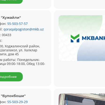
 "Хужайли"
фон:
55-503-57-57
il:
qoraqalpogiston@mkb.uz
:
00433
с:
00, Ходжалинский район,
Шагалакол, ул. Халклар
лиги, дом 45
м работы:
Понедельник-
ица 09:00-18:00, Обед 13:00-
0
Подробнее
 "Булокбоши"
фон:
55-503-29-29