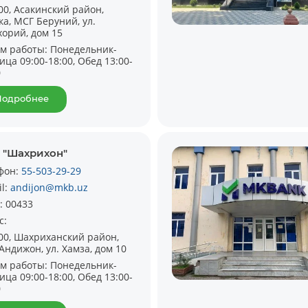
00, Асакинский район,
ка, МСГ Беруний, ул.
хорий, дом 15
м работы:
Понедельник-
ица 09:00-18:00, Обед 13:00-
0
Подробнее
 "Шахрихон"
фон:
55-503-29-29
il:
andijon@mkb.uz
:
00433
с:
00, Шахриханский район,
Андижон, ул. Хамза, дом 10
м работы:
Понедельник-
ица 09:00-18:00, Обед 13:00-
0