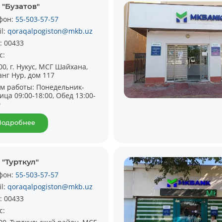
 "Бузатов"
фон:
55-503-57-57
il:
qoraqalpogiston@mkb.uz
:
00433
с:
00, г. Нукус, МСГ Шайхана,
анг Нур, дом 117
м работы:
Понедельник-
ица 09:00-18:00, Обед 13:00-
0
Подробнее
"Турткул"
фон:
55-503-57-57
il:
qoraqalpogiston@mkb.uz
:
00433
с: