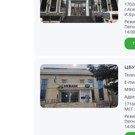
1702
г.Аса
И.Бу
Режи
Пятн
14:0
ЦБУ
Теле
E-ma
МФО
Адре
1716
МСГ 
Режи
Пятн
14:0