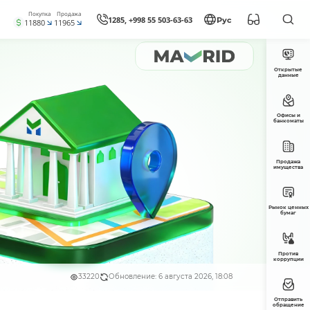
Покупка
Продажа
1285, +998 55 503-63-63
Рус
11880
11965
Открытые
данные
Офисы и
банкоматы
Продажа
имущества
Рынок ценных
бумаг
Против
коррупции
33220
Обновление: 6 августа 2026, 18:08
Отправить
обращение