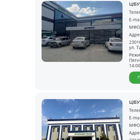
ЦБУ
Теле
E-ma
МФО
Адре
2301
ул. Т
Режи
Пятн
14:0
ЦБУ 
Теле
E-ma
МФО
Адре