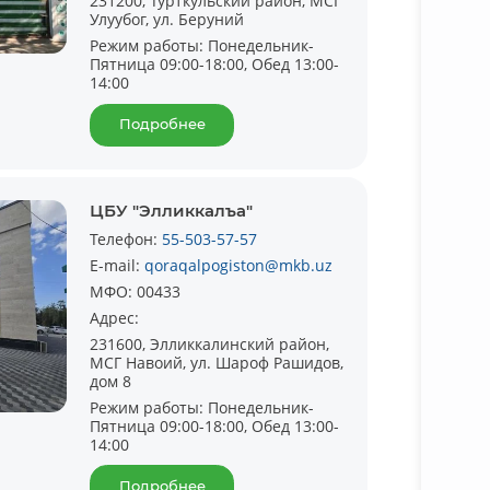
231200, Турткульский район, МСГ
Улуубог, ул. Беруний
Режим работы:
Понедельник-
Пятница 09:00-18:00, Обед 13:00-
14:00
Подробнее
ЦБУ "Элликкалъа"
Телефон:
55-503-57-57
E-mail:
qoraqalpogiston@mkb.uz
МФО:
00433
Адрес:
231600, Элликкалинский район,
МСГ Навоий, ул. Шароф Рашидов,
дом 8
Режим работы:
Понедельник-
Пятница 09:00-18:00, Обед 13:00-
14:00
Подробнее