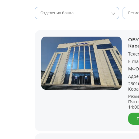
ОБУ
Кар
Теле
E-ma
МФО
Адре
2301
Кора
Режи
Пятн
14:0