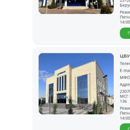
2312
Берун
Режи
Пятн
14:0
ЦБУ
Теле
E-ma
МФО
Адре
2307
МСГ 
136
Режи
Пятн
14:0