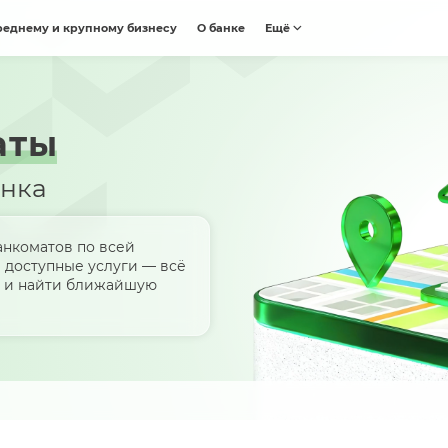
реднему и крупному бизнесу
О банке
Ещё
аты
анка
анкоматов по всей
и доступные услуги — всё
ит и найти ближайшую