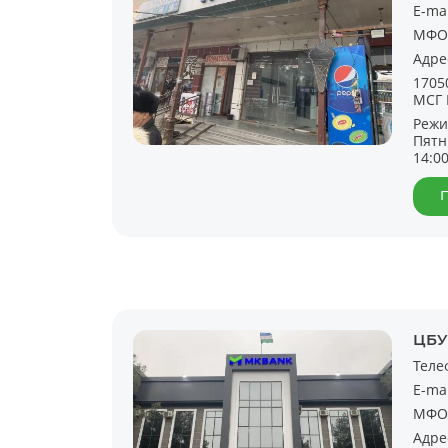
E-ma
МФО
Адре
1705
МСГ Г
Режи
Пятн
14:0
ЦБУ
Теле
E-ma
МФО
Адре