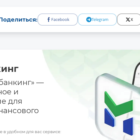
Batafsil
Поделиться:
Facebook
Telegram
X
кинг
банкинг» —
ное и
е для
нансового
в удобном для вас сервисе: