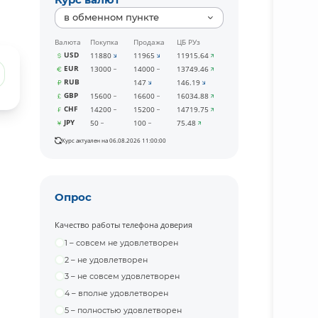
в обменном пункте
Валюта
Покупка
Продажа
ЦБ РУз
USD
11880
11965
11915.64
EUR
13000
14000
13749.46
RUB
147
146.19
GBP
15600
16600
16034.88
CHF
14200
15200
14719.75
JPY
50
100
75.48
Курс актуален на 06.08.2026 11:00:00
Опрос
Качество работы телефона доверия
1 – совсем не удовлетворен
2 – не удовлетворен
3 – не совсем удовлетворен
4 – вполне удовлетворен
5 – полностью удовлетворен