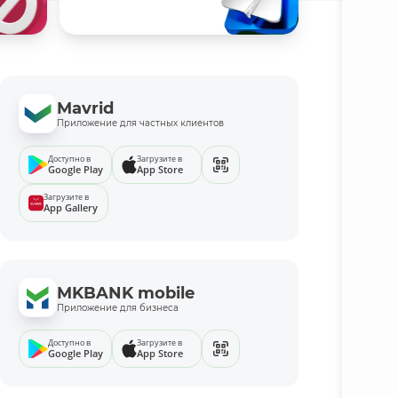
Mavrid
Приложение для частных клиентов
Доступно в
Загрузите в
Google Play
App Store
Загрузите в
App Gallery
MKBANK mobile
Приложение для бизнеса
Доступно в
Загрузите в
Google Play
App Store