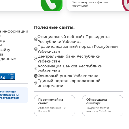
Вы столкнулись с фактом
коррупции?
Полезные сайты:
е информации
ы
Официальный веб-сайт Президента
нтр
Республики Узбекис...
ы
Правительственный портал Республики
сайту
Узбекистан
та
Центральный банк Республики
 данные
Узбекистан
Ассоциация Банков Республики
Узбекистан
Фондовый рынок Узбекистана
Единый портал корпоративной
информации
Все вклады
застрахованы
государством
Посетителей на
Обнаружили
сайте:
ошибку?
Авторизованные - 0,
Выделите текст и
Гости - 8
нажмите Ctrl+Enter