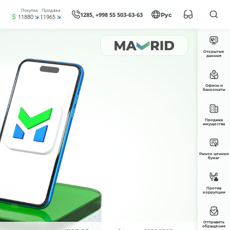
Покупка
Продажа
1285, +998 55 503-63-63
Рус
11880
11965
Открытые
данные
Офисы и
банкоматы
Продажа
имущества
Рынок ценных
бумаг
Против
коррупции
Отправить
обращение