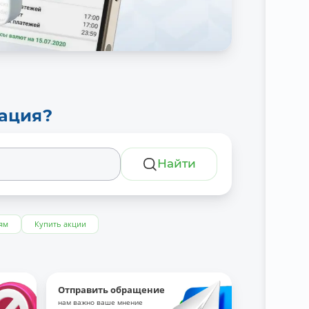
тация?
Найти
ям
Купить акции
Отправить обращение
нам важно ваше мнение