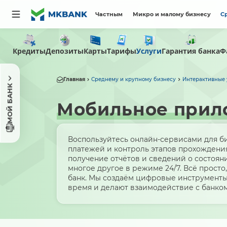
Частным
Микро и малому бизнесу
С
Кредиты
Депозиты
Карты
Тарифы
Услуги
Гарантия банка
Ф
Главная
Среднему и крупному бизнесу
Интерактивные 
МОЙ БАНК
Мобильное прил
Воспользуйтесь онлайн-сервисами для б
платежей и контроль этапов прохождения
получение отчётов и сведений о состояни
многое другое в режиме 24/7. Всё просто,
банк. Мы создаём цифровые инструменты
время и делают взаимодействие с банко