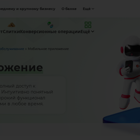
реднему и крупному бизнесу
О банке
Ещё
ют
Слитки
Конверсионные операции
Ещё
 обслуживание
Мобильное приложение
ожение
олный доступ к
. Интуитивно понятный
широкий функционал
ми в любое время.