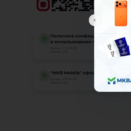
Политика конфиденциальности «
и использования персональных 
Размер: 217.08 КБ
Формат: pdf
"MKB Mobile" оферта по депозит
Размер: 299.96 КБ
Формат: pdf