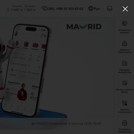
Покупка
Продажа
1285, +998 55 503-63-63
Рус
11880
11965
Открытые
данные
Офисы и
банкоматы
Продажа
имущества
Рынок ценных
бумаг
Против
коррупции
21996
Обновление: 6 августа 2026, 18:08
Отправить
обращение