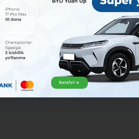
МКБ Мобайл», условия обработки
Скачать файл
данных
ам
Скачать файл
Batafsil