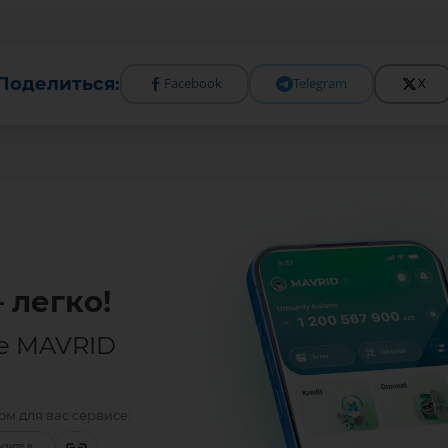
Поделиться:
Facebook
Telegram
X
 легко!
е MAVRID
м для вас сервисе:
узите в