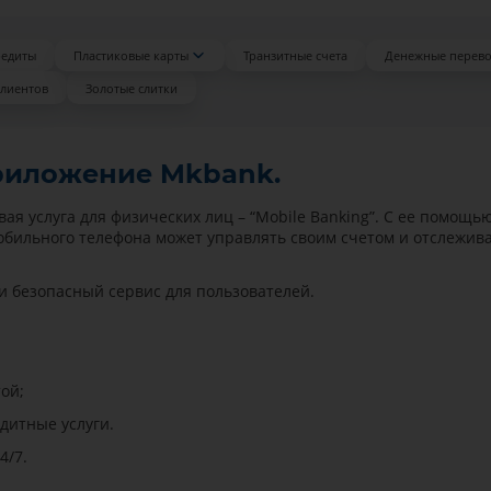
редиты
Пластиковые карты
Транзитные счета
Денежные перев
клиентов
Золотые слитки
риложение Mkbank.
ая услуга для физических лиц – “Mobile Banking”. С ее помощь
обильного телефона может управлять своим счетом и отслежив
 безопасный сервис для пользователей.
ой;
дитные услуги.
4/7.