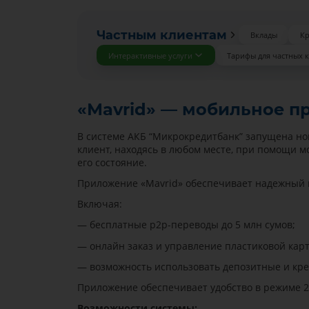
Частным клиентам
Вклады
К
Интерактивные услуги
Тарифы для частных 
«Мavrid» — мобильное п
В системе АКБ “Микрокредитбанк” запущена нов
клиент, находясь в любом месте, при помощи м
его состояние.
Приложение «Мavrid» обеспечивает надежный и
Включая:
— бесплатные p2p-переводы до 5 млн сумов;
— онлайн заказ и управление пластиковой карт
— возможность использовать депозитные и кре
Приложение обеспечивает удобство в режиме 2
Возможности системы: