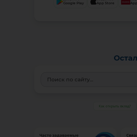
Google Play
App Store
App
Остал
Как открыть вклад?
Часто задаваемые
Связ