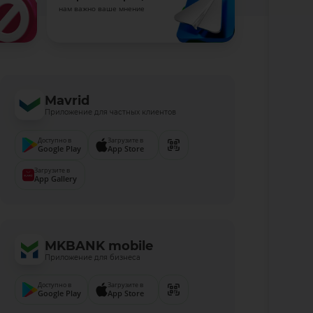
нам важно ваше мнение
Mavrid
Приложение для частных клиентов
Доступно в
Загрузите в
Google Play
App Store
Загрузите в
App Gallery
MKBANK mobile
Приложение для бизнеса
Доступно в
Загрузите в
Google Play
App Store