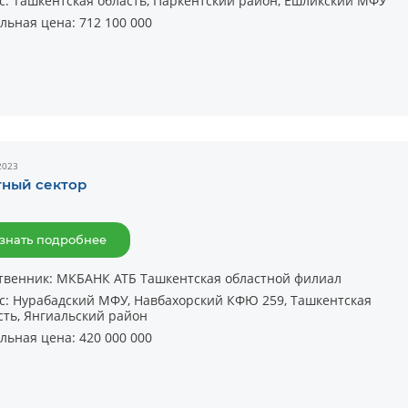
с:
Ташкентская область, Паркентский район, Ёшликский МФУ
льная цена:
712 100 000
2023
тный сектор
знать подробнее
твенник:
МКБАНК АТБ Ташкентская областной филиал
с:
Нурабадский МФУ, Навбахорский КФЮ 259, Ташкентская
сть, Янгиальский район
льная цена:
420 000 000