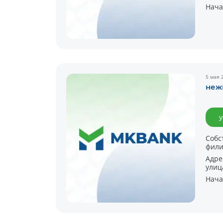
Нача
5 мая 
неж
у
Собс
фили
Адре
улиц
Нача