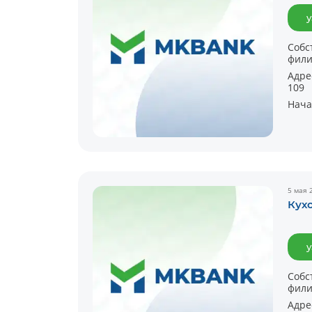
у
Собс
фили
Адре
109
Нача
5 мая 
Кух
у
Собс
фили
Адре