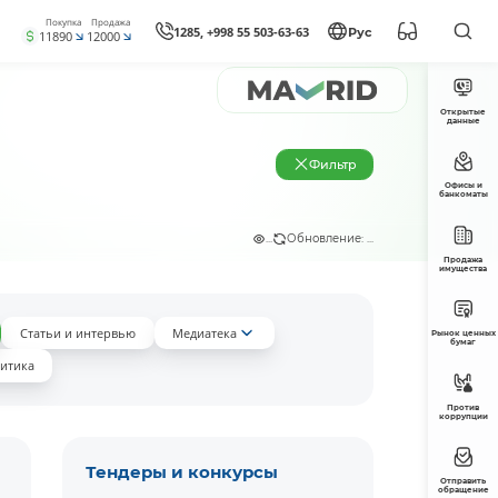
Покупка
Продажа
1285, +998 55 503-63-63
Рус
11890
12000
Открытые
данные
Фильтр
Офисы и
банкоматы
...
Обновление: ...
Продажа
имущества
Статьи и интервью
Медиатека
Рынок ценных
бумаг
итика
Против
коррупции
Тендеры и конкурсы
Отправить
обращение