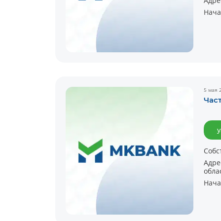
Адре
Нача
5 мая 
Час
у
Собс
Адре
обла
Нача