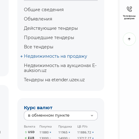
Общие сведения
Телефоны
Объявления
доверия
Действующие тендеры
Прошедшие тендеры
Все тендеры
Недвижимость на продажу
Недвижимость на аукционах E-
auksion.uz
Тендеры на etender.uzex.uz
Курс валют
в обменном пункте
Валюта
Покупка
Продажа
ЦБ РУз
л
USD
11880
11965
11886.72
EUR
13000
14000
13717.27