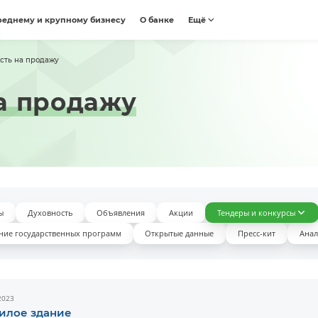
реднему и крупному бизнесу
О банке
Ещё
сть на продажу
а продажу
ы
Духовность
Объявления
Акции
Тендеры и конкурсы
ние государственных программ
Открытые данные
Пресс-кит
Анал
2023
илое здание