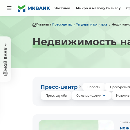
Частным
Микро и малому бизнесу
С
Главная
Пресс-центр
Тендеры и конкурсы
Недвижимо
Недвижимость н
МОЙ БАНК
Пресс-центр
Новости
Пресс-релиз
Пресс-служба
Союз молодежи
Исполне
5 мая 
неж