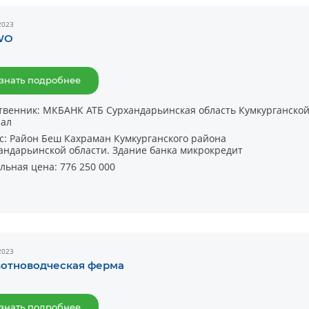
2023
WО
знать подробнее
твенник:
МКБАНК АТБ Сурхандарьинская область Кумкурганско
ал
с:
Район Беш Кахраман Кумкурганского района
андарьинской области. Здание банка микрокредит
льная цена:
776 250 000
2023
отноводческая ферма
знать подробнее