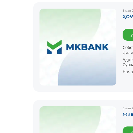
5 мая 
ҲО
у
Собс
фили
Адре
Сурх
Нача
5 мая 
Жив
у