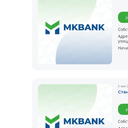
у
Собс
Адре
улиц
Нача
5 мая 
Ста
у
Собс