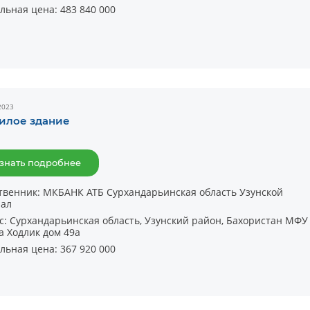
льная цена:
483 840 000
2023
илое здание
Batafsil
знать подробнее
твенник:
МКБАНК АТБ Сурхандарьинская область Узунской
ал
с:
Сурхандарьинская область, Узунский район, Бахористан МФУ
а Ходлик дом 49а
льная цена:
367 920 000