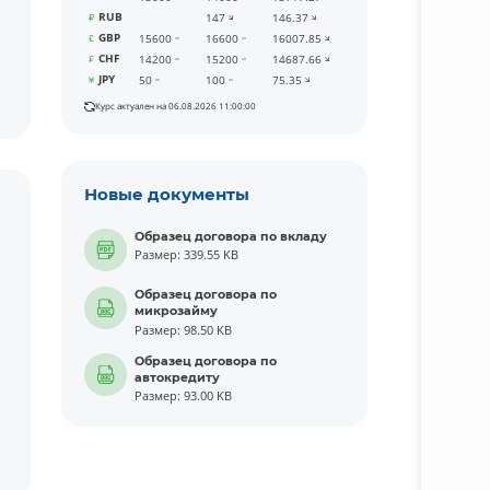
RUB
147
146.37
GBP
15600
16600
16007.85
CHF
14200
15200
14687.66
JPY
50
100
75.35
Курс актуален на 06.08.2026 11:00:00
Новые документы
Образец договора по вкладу
Размер: 339.55 KB
Образец договора по
микрозайму
Размер: 98.50 KB
Образец договора по
автокредиту
Размер: 93.00 KB