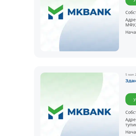
Собс
Адре
МФУ,
Нача
5 мая 
Зда
у
Собс
Адре
тупи
Нача