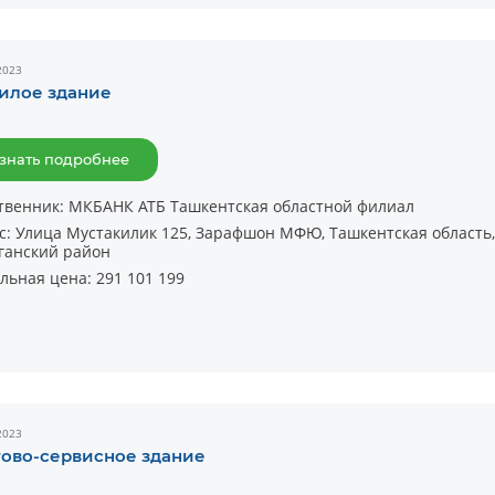
2023
илое здание
знать подробнее
твенник:
МКБАНК АТБ Ташкентская областной филиал
с:
Улица Мустакилик 125, Зарафшон МФЮ, Ташкентская область,
ганский район
льная цена:
291 101 199
2023
гово-сервисное здание