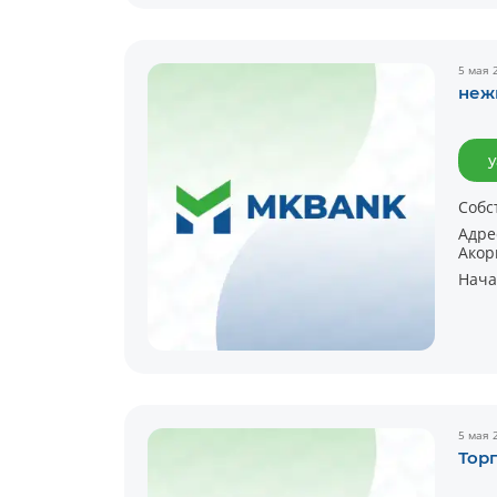
5 мая 
неж
у
Собс
Адре
Акор
Нача
5 мая 
Тор