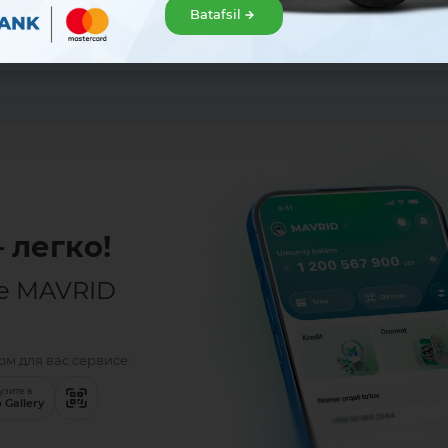
Batafsil
Поделиться:
Facebook
Telegram
X
 легко!
е MAVRID
м для вас сервисе:
узите в
 Gallery