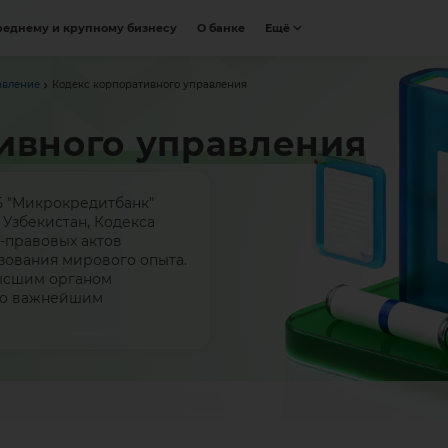
реднему и крупному бизнесу
О банке
Ещё
авление
Кодекс корпоративного управления
ивного управления
Б "Микрокредитбанк"
 Узбекистан, Кодекса
-правовых актов
зования мирового опыта.
ысшим органом
по важнейшим