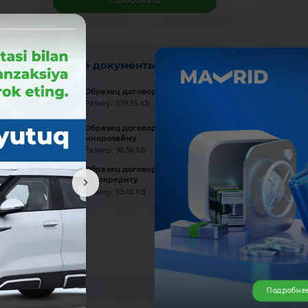
Новые документы
Образец договора по вкладу
Размер: 339.55 KB
Образец договора по
микрозайму
Размер: 98.50 KB
Образец договора по
автокредиту
Размер: 93.00 KB
Подробне