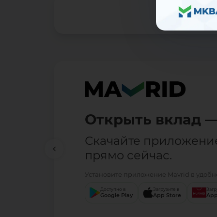
Открыть вклад —
Скачайте приложени
прямо сейчас.
Установите приложение Mavrid в удобно
Доступно в
Загрузите в
Загр
Google Play
App Store
App