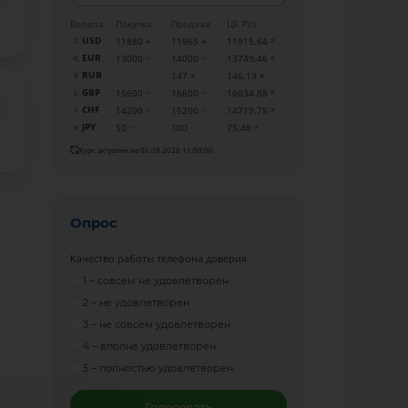
Валюта
Покупка
Продажа
ЦБ РУз
USD
11880
11965
11915.64
EUR
13000
14000
13749.46
RUB
147
146.19
GBP
15600
16600
16034.88
CHF
14200
15200
14719.75
JPY
50
100
75.48
Курс актуален на 06.08.2026 11:00:00
Опрос
Качество работы телефона доверия
1 – совсем не удовлетворен
2 – не удовлетворен
3 – не совсем удовлетворен
4 – вполне удовлетворен
5 – полностью удовлетворен
Голосовать