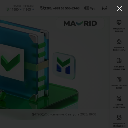
Покупка
Продажа
1285, +998 55 503-63-63
Рус
11880
11965
Открытые
данные
Офисы и
банкоматы
Продажа
имущества
Рынок ценных
бумаг
Против
коррупции
1798
Обновление: 6 августа 2026, 18:08
Отправить
обращение