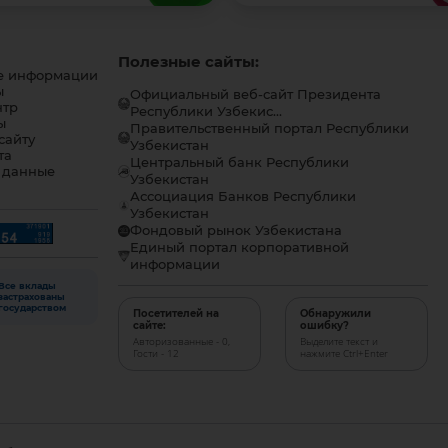
Полезные сайты:
е информации
ы
Официальный веб-сайт Президента
нтр
Республики Узбекис...
ы
Правительственный портал Республики
сайту
Узбекистан
та
Центральный банк Республики
 данные
Узбекистан
Ассоциация Банков Республики
Узбекистан
Фондовый рынок Узбекистана
Единый портал корпоративной
информации
Все вклады
застрахованы
государством
Посетителей на
Обнаружили
сайте:
ошибку?
Авторизованные - 0,
Выделите текст и
Гости - 12
нажмите Ctrl+Enter