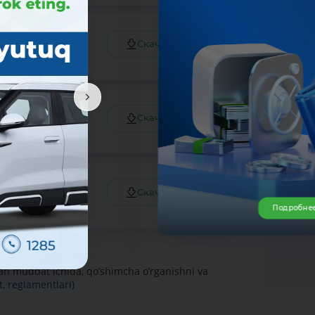
Скачать файл
Скачать файл
Скачать файл
Подробне
gan muddat ichida, qo’shimcha o’rganishni va
t, reglamentlari
)