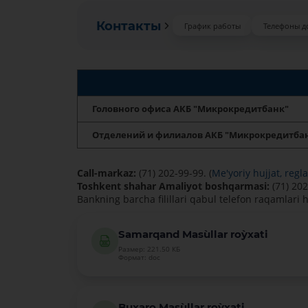
Контакты
График работы
Телефоны д
Головного офиса АКБ "Микрокредитбанк"
Отделений и филиалов АКБ "Микрокредитба
Call-markaz:
(71) 202-99-99. (
Me'yoriy hujjat, regl
Toshkent shahar Amaliyot boshqarmasi:
(71) 202
Bankning barcha filillari qabul telefon raqamlari
Samarqand Mas`ullar ro`yxati
Размер: 221.50 КБ
Формат: doc
Buxaro Mas`ullar ro`yxati