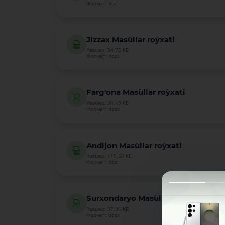
Формат: doc
Jizzax Mas`ullar ro`yxati
Размер: 34.75 КБ
Формат: docx
Farg'ona Mas`ullar ro`yxati
Размер: 34.19 КБ
Формат: docx
Andijon Mas`ullar ro`yxati
Размер: 119.50 КБ
Формат: doc
Surxondaryo Mas`ullar ro`yxati
Размер: 37.96 КБ
Формат: docx