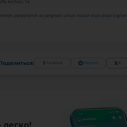
fiy ko'chasi, 14.
ntirish, joylashtirish va yangilash uchun
mas’ul shaxs bilan bog‘lan
Поделиться:
Facebook
Telegram
X
 легко!