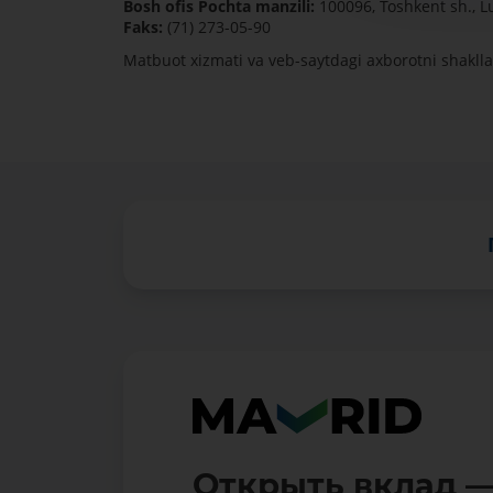
Bosh ofis Pochta manzili:
100096, Toshkent sh., Lut
Faks:
(71) 273-05-90
Matbuot xizmati va vеb-saytdagi axborotni shaklla
Открыть вклад —