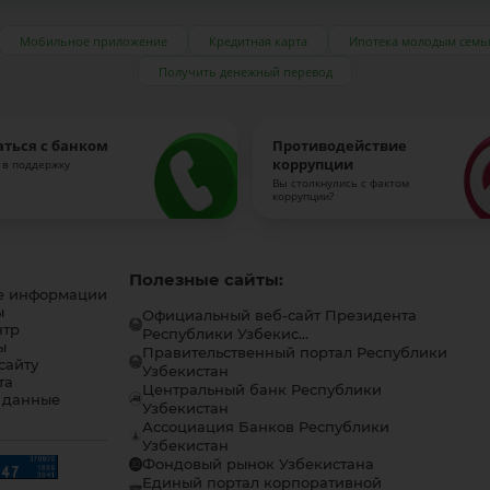
Мобильное приложение
Кредитная карта
Ипотека молодым семь
Получить денежный перевод
аться с банком
Противодействие
коррупции
 в поддержку
Вы столкнулись с фактом
коррупции?
Полезные сайты:
е информации
ы
Официальный веб-сайт Президента
нтр
Республики Узбекис...
ы
Правительственный портал Республики
сайту
Узбекистан
та
Центральный банк Республики
 данные
Узбекистан
Ассоциация Банков Республики
Узбекистан
Фондовый рынок Узбекистана
Единый портал корпоративной