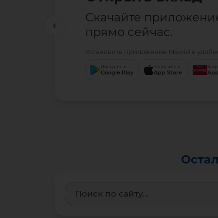
Скачайте приложени
прямо сейчас.
Установите приложение Mavrid в удобно
Доступно в
Загрузите в
Загр
Google Play
App Store
App
Остал