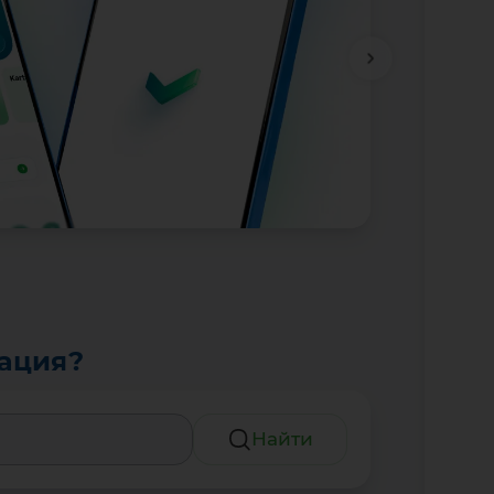
тация?
Найти