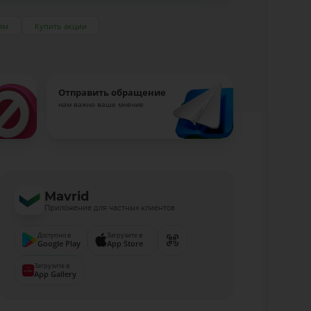
ям
Купить акции
Отправить обращение
нам важно ваше мнение
Mavrid
Приложение для частных клиентов
Доступно в
Загрузите в
Google Play
App Store
Загрузите в
App Gallery