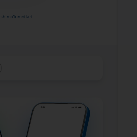
ish ma’lumotlari