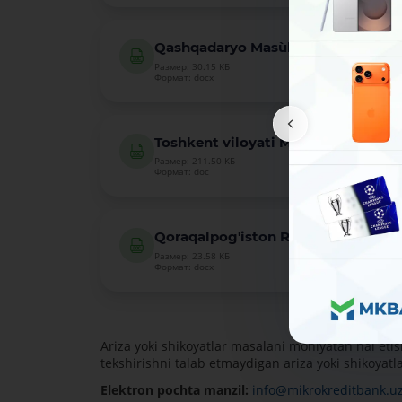
Qashqadaryo Mas`ullar ro`yxati
Размер: 30.15 КБ
Формат: docx
Toshkent viloyati Mas`ullar ro`yxati
Размер: 211.50 КБ
Формат: doc
Qoraqalpog'iston Respublikasi Mas`u
Размер: 23.58 КБ
Формат: docx
Ariza yoki shikoyatlar masalani mohiyatan hal eti
tekshirishni talab etmaydigan ariza yoki shikoyatla
Elektron pochta manzil:
info@mikrokreditbank.u