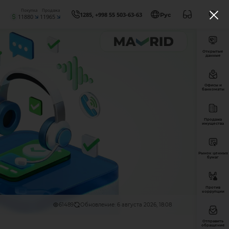
Покупка
Продажа
1285, +998 55 503-63-63
Рус
11880
11965
Открытые
данные
Офисы и
банкоматы
Продажа
имущества
Рынок ценных
бумаг
Против
коррупции
61489
Обновление: 6 августа 2026, 18:08
Отправить
обращение