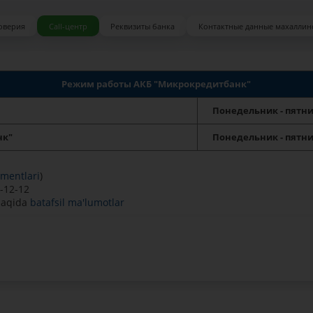
оверия
Call-центр
Реквизиты банка
Контактные данные махаллин
Режим работы АКБ "Микрокредитбанк"
Понедельник - пятни
нк"
Понедельник - пятни
amentlari
)
-12-12
 haqida
batafsil ma'lumotlar