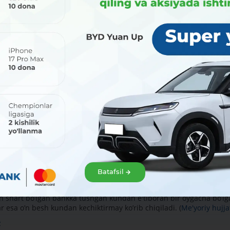
llar ro`yxati
Batafsil
MUROJAATLARNI KO'RIB CHIQISH TARTIBI
sh shart bo’lgan bankka tushgan kundan e'tiboran bir oygacha bo’l
r esa o’n besh kundan kechiktirmay ko’rib chiqiladi. (
Me'yoriy hujja
z