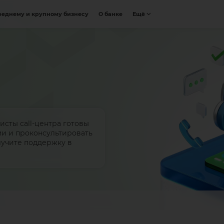
реднему и крупному бизнесу
О банке
Ещё
исты call-центра готовы
ми и проконсультировать
лучите поддержку в